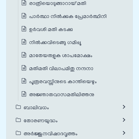
രാത്രിയൊടുങ്ങാറായ് മതി
പാർത്ഥാ നിൽക്കുക പ്രേമാർത്ഥിനി
ഉർവശി മതി കടക്കു
നിൽക്കവിടെങ്ങു ഗമിപ്പൂ
മാതേയരുളുക ശാപമോക്ഷം
മതിമതി വിലാപമിതു നന്ദനാ
പൂരൂരവസ്സിനുടെ കാന്തിയെഴും
അജ്ഞാതവാസമതിലിത്തനു
ബാലിവധം
തോരണയുദ്ധം
അർജ്ജുനവിഷാദവൃത്തം