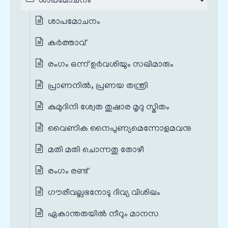
ശാപമോചനം
ശാപമോചനം
കർത്താവ്
രംഗം ഒന്ന് ഉർവശിയും സഖിമാരും
പ്രാണനിൽ, പ്രണയ തന്ത്രി
കുമുദിനി ശ്വേത തുഷാര മൃദു സ്മിതം
വൈണിക നൈപുണ്യമെന്നോളമവനു
മതി മതി ചൊന്നതു തോഴീ
രംഗം രണ്ട്
ഗൗരീവല്ലഭനോടു ദിവ്യ വിശിഖം
ഏകാന്തതയിൽ നീറും മാനസ