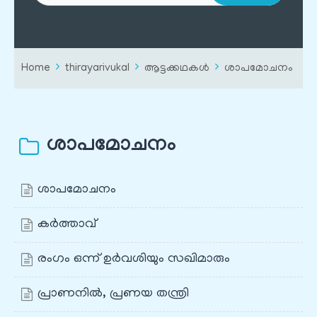
Home
thirayarivukal
ആട്ടക്കഥകൾ
ശാപമോചനം
ശാപമോചനം
ശാപമോചനം
കർത്താവ്
രംഗം ഒന്ന് ഉർവശിയും സഖിമാരും
പ്രാണനിൽ, പ്രണയ തന്ത്രി