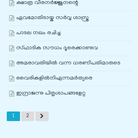
ക്ഷാത്ര വീരനർജ്ജുനന്റെ
ഏവമോതിടായ്ക സർവ്വ ശാസ്ത്ര
പാടല നഖം രചിച്ച
സ്ഫാടിക സൗധം ദൂരെക്കാണുവ
അമരാവതിയിൽ വന്ന ധരണീപതിമാരുടെ
വൈരികളിൽനിഏന്നമർത്യരെ
ഇന്ദ്രാജന്നു പിതൃശാപങ്ങളേറ്റ
1
2