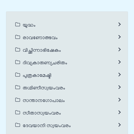
യുദ്ധം
രാവണോത്ഭവം
വിച്ഛിന്നാഭിഷേകം
ദിവ്യകാരുണ്യചരിതം
പുത്രകാമേഷ്ടി
രുഗ്മിണീസ്വയംവരം
സന്താനഗോപാലം
സീതാസ്വയംവരം
ദേവയാനി സ്വയംവരം