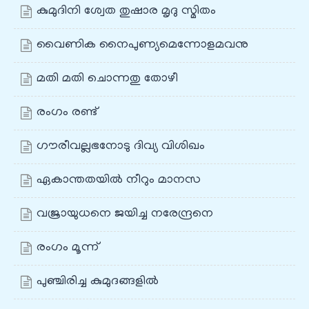
കുമുദിനി ശ്വേത തുഷാര മൃദു സ്മിതം
വൈണിക നൈപുണ്യമെന്നോളമവനു
മതി മതി ചൊന്നതു തോഴീ
രംഗം രണ്ട്
ഗൗരീവല്ലഭനോടു ദിവ്യ വിശിഖം
ഏകാന്തതയിൽ നീറും മാനസ
വജ്രായുധനെ ജയിച്ച നരേന്ദ്രനെ
രംഗം മൂന്ന്
പുഞ്ചിരിച്ച കുമുദങ്ങളിൽ