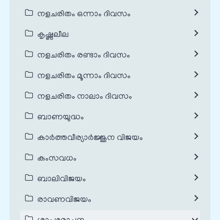
നളചരിതം ഒന്നാം ദിവസം
കൃഷ്ണലീല
നളചരിതം രണ്ടാം ദിവസം
നളചരിതം മൂന്നാം ദിവസം
നളചരിതം നാലാം ദിവസം
ബാണയുദ്ധം
കാർത്തവീര്യാർജ്ജുന വിജയം
കംസവധം
ബാലിവിജയം
രാവണവിജയം