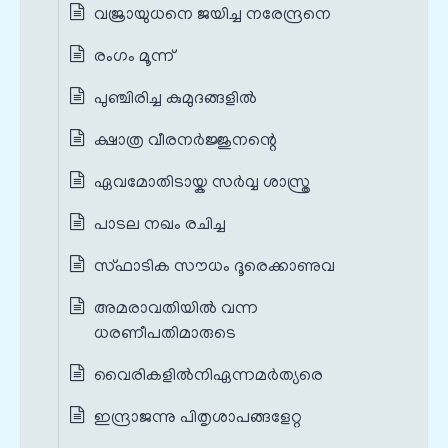
വജ്രായുധനെ ജയിച്ച നരേന്ദ്രനെ
രംഗം മൂന്ന്
പുഞ്ചിരിച്ച കുമുദങ്ങളിൽ
ക്ഷാത്ര വീരനർജ്ജുനന്റെ
ഏവമോതിടായ്ക സർവ്വ ശാസ്ത്ര
പാടല നഖം രചിച്ച
സ്ഫാടിക സൗധം ദൂരെക്കാണുവ
അമരാവതിയിൽ വന്ന
ധരണീപതിമാരുടെ
വൈരികളിൽനിഏന്നമർത്യരെ
ഇന്ദ്രാജന്നു പിതൃശാപങ്ങളേറ്റ