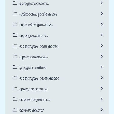
സേതുബന്ധനം
ശ്രീരാമപട്ടാഭിഷേകം
സുന്ദരീസ്വയംവരം
സുഭദ്രാഹരണം
രാജസൂയം (വടക്കൻ)
പൂതനാമോക്ഷം
പ്രഹ്ലാദ ചരിതം
രാജസൂയം (തെക്കൻ)
ദുര്യോധനവധം
നരകാസുരവധം
നിഴൽക്കുത്ത്