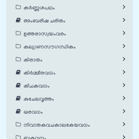
കർണ്ണശപഥം
അംബരീഷ ചരിതം
ഉത്തരാസ്വയംവരം
കല്യാണസൗഗന്ധികം
കിരാതം
കിർമ്മീരവധം
കീചകവധം
കുചേലവൃത്തം
ഖരവധം
നിവാതകവചകാലകേയവധം
ബകവധം