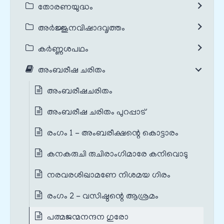
തോരണയുദ്ധം
അർജ്ജുനവിഷാദവൃത്തം
കർണ്ണശപഥം
അംബരീഷ ചരിതം
അംബരീഷചരിതം
അംബരീഷ ചരിതം പുറപ്പാട്
രംഗം 1 - അംബരീക്ഷന്റെ കൊട്ടാരം
കനകരുചി രുചിരാംഗിമാരേ കനിവൊടു
നരവരശിഖാമണേ നിശമയ ഗിരം
രംഗം 2 - വസിഷ്ഠന്റെ ആശ്രമം
പത്മജന്മനന്ദന ഗുരോ