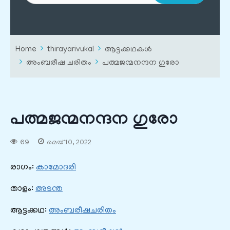
Home
thirayarivukal
ആട്ടക്കഥകൾ
അംബരീഷ ചരിതം
പത്മജന്മനന്ദന ഗുരോ
പത്മജന്മനന്ദന ഗുരോ
69
മെയ്‌ 10, 2022
രാഗം:
കാമോദരി
താളം:
അടന്ത
ആട്ടക്കഥ:
അംബരീഷചരിതം