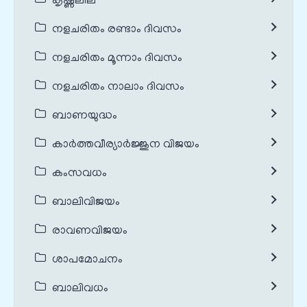
കൃഷ്ണലീല
നളചരിതം രണ്ടാം ദിവസം
നളചരിതം മൂന്നാം ദിവസം
നളചരിതം നാലാം ദിവസം
ബാണയുദ്ധം
കാർത്തവീര്യാർജ്ജുന വിജയം
കംസവധം
ബാലിവിജയം
രാവണവിജയം
ശാപമോചനം
ബാലിവധം