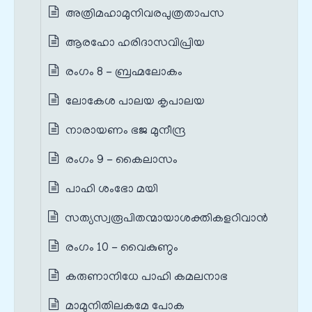
അത്രിമഹാമുനിവരപുത്രതാപസ
ആരഹോ ഹരിദാസവിപ്രിയ
രംഗം 8 - ബ്രഹ്മലോകം
ലോകേശ പാലയ കൃപാലയ
നാരായണം ഭജ മുനീന്ദ്ര
രംഗം 9 - കൈലാസം
പാഹി ശംഭോ മയി
സത്യസ്വരൂപിതന്മായാശക്തികളറിവാൻ
രംഗം 10 - വൈകുണ്ഠം
കരുണാനിധേ പാഹി കമലനാഭ
മാമുനിതിലകമേ പോക