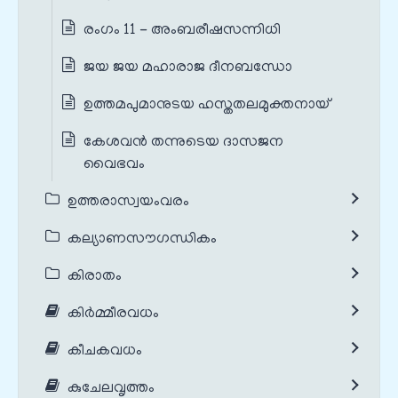
രംഗം 11 - അംബരീഷസന്നിധി
ജയ ജയ മഹാരാജ ദീനബന്ധോ
ഉത്തമപുമാനുടയ ഹസ്തതലമുക്തനായ്
കേശവൻ‌ തന്നുടെയ ദാസജന
വൈഭവം
ഉത്തരാസ്വയംവരം
കല്യാണസൗഗന്ധികം
കിരാതം
കിർമ്മീരവധം
കീചകവധം
കുചേലവൃത്തം