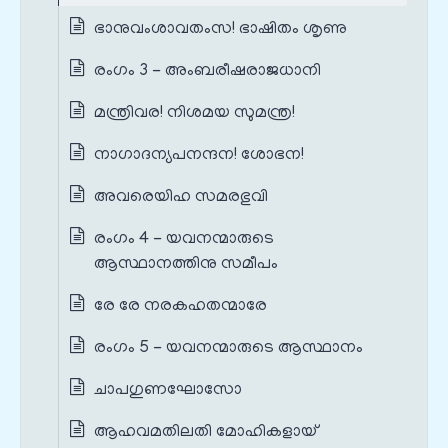
ഭാനുവംശാവതംസ! ഭാഷിതം ശൃണു
രംഗം 3 - അംബരീഷരാജധാനി
മന്ത്രിവര! നിശമയ സുമന്ത്ര!
നാഗാദന്യപനന്ദന! ശോഭന!
അവരെയിഹ സമരഭുവി
രംഗം 4 - യവനന്മാരുടെ
ആസ്ഥാനത്തിനു സമീപം
രേ രേ നരകഹതന്മാരേ
രംഗം 5 - യവനന്മാരുടെ ആസ്ഥാനം
ചാപഗുണഘോസോ
ആഹവമതിലതി മോഹികളായ്