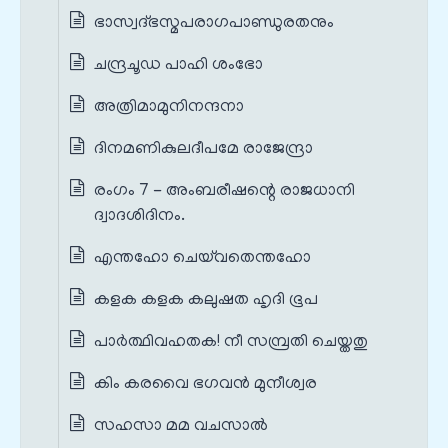
ഭാസ്വദ്ഭസ്മപരാഗപാണ്ഡുരതനും
ചന്ദ്രചൂഡ പാഹി ശംഭോ
അത്രിമാമുനിനന്ദനാ
ദിനമണികുലദീപമേ രാജേന്ദ്രാ
രംഗം 7 - അംബരീഷന്റെ രാജധാനി
ദ്വാദശിദിനം.
എന്തഹോ ചെയ്‌വതെന്തഹോ
കളക കളക കലുഷത ഹൃദി ഭൂപ
പാർത്ഥിവഹതക! നീ സമ്പ്രതി ചെയ്തതു
കിം കരവൈ ഭഗവൻ മുനീശ്വര
സഹസാ മമ വചസാൽ