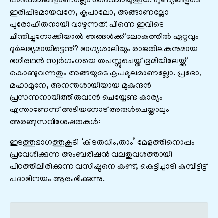
പാദപത്മങ്ങളാണല്ലൊ ദൈവമായുള്ളത്. പുണ്യങ്ങളുടെ
ഇരിപ്പിടമായവനേ, കൃപാലോ, അങ്ങാണല്ലോ
പുരോഹിതനായി വാഴുന്നത്. പിന്നെ ഇവിടെ
ചിന്തിച്ചുനോക്കിയാൽ ഞങ്ങൾക്ക് ലോകത്തിൽ ഏറ്റവും
ദുർലഭ്യമായിട്ടെന്ത്? ഭാഗ്യശാലിയും രാജതിലകനുമായ
ഭഗീരഥൻ സ്വർഗംഗയെ തപസ്സുചെയ്ത് ഭൂമിയിലേയ്ക്ക്
കൊണ്ടുവന്നതും അങ്ങയുടെ കൃപമൂലമാണല്ലോ. പ്രഭോ,
മഹാമുനേ, അനന്തശായിയായ മുകുന്ദൻ
പ്രസന്നനായിത്തീരുവാൻ ചെയ്യേണ്ട കാര്യം
എന്താണേന്ന് അടിയനോട് അരുൾചെയ്താലും
അരങ്ങുസവിശേഷതകൾ:
ഇടത്തുഭാഗത്തുകൂടി ‘കിടതധീം,താം’ മേളത്തിനൊപ്പം
പ്രവേശിക്കുന്ന അംബരീഷൻ വലതുവശത്തായി
പീഠത്തിലിരിക്കുന്ന വസിഷ്ഠനെ കണ്ട്, കെട്ടിച്ചാടി കുമ്പിട്ടിട്ട്
പദാഭിനയം ആരംഭിക്കുന്നു.