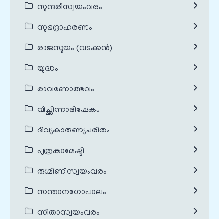
സുന്ദരീസ്വയംവരം
സുഭദ്രാഹരണം
രാജസൂയം (വടക്കൻ)
യുദ്ധം
രാവണോത്ഭവം
വിച്ഛിന്നാഭിഷേകം
ദിവ്യകാരുണ്യചരിതം
പുത്രകാമേഷ്ടി
രുഗ്മിണീസ്വയംവരം
സന്താനഗോപാലം
സീതാസ്വയംവരം