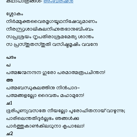
കഥാപാത്രങ്ങൾ:
അംബരീഷൻ
ശ്ലോകം
നിർമ്മുക്തവൈരമൃഗയൂഥനിഷേവ്യമാണം
നീരന്ധ്രശാഖികുലനിഹ്നുതഭാനുബിംബം
സപ്രശ്രയം നൃപതിരാശ്രമമേത്യ ശാന്തം
സ പ്രസ്തുതസ്തുതി വസിഷ്ഠമൃഷിം വവന്ദേ
പദം
പ
പത്മജന്മനന്ദന ഗുരോ പരമാത്മരൂപചിന്തന!
അ
പത്മബന്ധുകുലത്തിനു നിൻപാദ-
പത്മങ്ങളല്ലോ ദൈവതം മഹാമുനേ!
ച1
ഭൂരിപുണ്യവസതേ നീയല്ലോ പുരോഹിതനായ് വാഴുന്നു;
പാരിലെന്തതിദുർല്ലഭം ഞങ്ങൾക്കു
പാർത്തുകാൺകിലധുനാ കൃപാലോ!
ച2