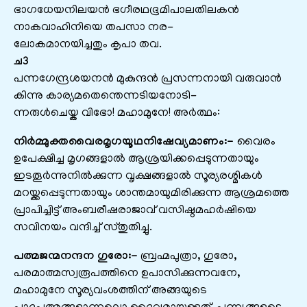
ഭാഗധേയനിലയൻ ഭഗീരഥഭൂമിപാലതിലകൻ
നാകവാഹിനിയെ തപസാ നര-
ലോകമാനയിച്ചതും കൃപാ തവ.
ച3
പന്നഗേന്ദ്രശയനൻ മുകുന്ദൻ പ്രസന്നനായി വരുവാൻ
കിന്നു കാര്യമതെന്തെന്നടിയനോടി-
ന്നരുൾചെയ്ക വിഭോ! മഹാമുനേ! അർത്ഥം:
നിർമ്മുക്തവൈരമൃഗയൂഥനിഷേവ്യമാണം:-
വൈരം
ഉപേക്ഷിച്ച മൃഗങ്ങളാൽ ആശ്രയിക്കപ്പെടുന്നതായും
ഇടതൂർന്നുനിൽക്കുന്ന വൃക്ഷങ്ങളാൽ സൂര്യരശ്മികൾ
മറയ്ക്കപ്പെടുന്നതായും ശാന്തമായുമിരിക്കുന്ന ആശ്രമത്തെ
പ്രാപിച്ചിട്ട് അംബരീഷരാജാവ് വസിഷ്ഠമഹർഷിയെ
സവിനയം വന്ദിച്ച് സ്തുതിച്ചു.
പത്മജന്മനന്ദന ഗുരോ:-
ബ്രഹ്മപുത്രാ, ഗുരോ,
പരമാത്മസ്വരൂപത്തിനെ ഉപാസിക്കുന്നവനേ,
മഹാമുനേ സൂര്യവംശത്തിന് അങ്ങയുടെ