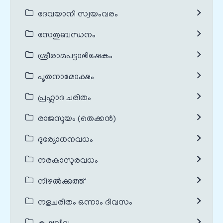
ദേവയാനി സ്വയംവരം
സേതുബന്ധനം
ശ്രീരാമപട്ടാഭിഷേകം
പൂതനാമോക്ഷം
പ്രഹ്ലാദ ചരിതം
രാജസൂയം (തെക്കൻ)
ദുര്യോധനവധം
നരകാസുരവധം
നിഴൽക്കുത്ത്
നളചരിതം ഒന്നാം ദിവസം