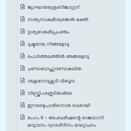
ജ്യാഘാതശ്രേണിജാഗ്രദ്‌
സത്യനാകുമീശ്വരങ്കൽ ഭക്തി
ദൃശ്യമാകുമീപ്രപഞ്ചം
ദുഷ്ടരായ നിങ്ങളോടു
പോർത്തലത്തിൽ ഞങ്ങളോടു
ചണ്ഡബാഹുദണ്ഡകലിത
ശക്രനോടുകൂടി വിബുധ
നിസ്ത്രിംശത്രുടിതശിരഃ
ഈരേഴുപാരിനൊരു വേരായി
രംഗം 6 - അംബരീഷന്റെ രാജധാനി
മധുവനം ദ്വാദശിദിനം മദ്ധ്യാഹ്നം