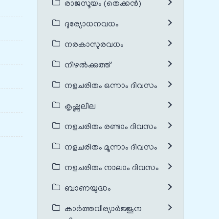
രാജസൂയം (തെക്കൻ)
ദുര്യോധനവധം
നരകാസുരവധം
നിഴൽക്കുത്ത്
നളചരിതം ഒന്നാം ദിവസം
കൃഷ്ണലീല
നളചരിതം രണ്ടാം ദിവസം
നളചരിതം മൂന്നാം ദിവസം
നളചരിതം നാലാം ദിവസം
ബാണയുദ്ധം
കാർത്തവീര്യാർജ്ജുന