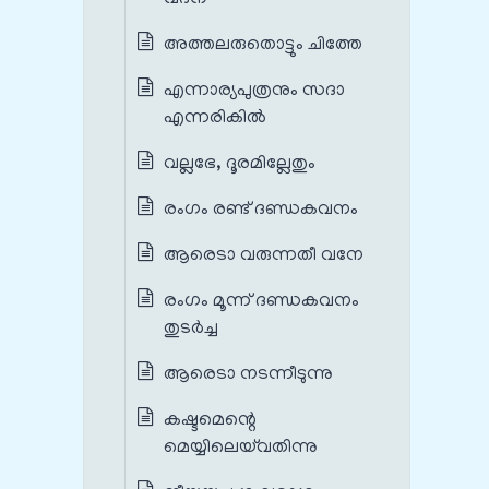
അത്തലരുതൊട്ടും ചിത്തേ
എന്നാര്യപുത്രനും സദാ
എന്നരികിൽ
വല്ലഭേ, ദൂരമില്ലേതും
രംഗം രണ്ട് ദണ്ഡകവനം
ആരെടാ വരുന്നതീ വനേ
രംഗം മൂന്ന് ദണ്ഡകവനം
തുടർച്ച
ആരെടാ നടന്നീടുന്നു
കഷ്ടമെന്റെ
മെയ്യിലെയ്‌വതിന്നു