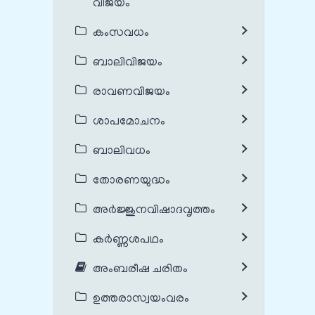
വിജയം
കംസവധം
ബാലിവിജയം
രാവണവിജയം
ശാപമോചനം
ബാലിവധം
തോരണയുദ്ധം
അർജ്ജുനവിഷാദവൃത്തം
കർണ്ണശപഥം
അംബരീഷ ചരിതം
ഉത്തരാസ്വയംവരം