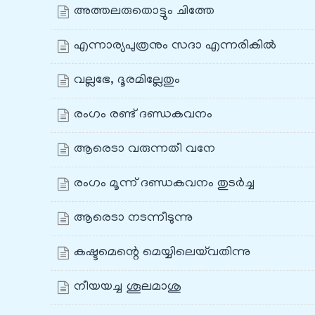
അത്തലരുതൊട്ടും ചിത്തേ
എന്നാര്യപുത്രനും സദാ എന്നരികിൽ
വല്ലഭേ, ദൂരമില്ലേതും
രംഗം രണ്ട് ദണ്ഡകവനം
ആരെടാ വരുന്നതീ വനേ
രംഗം മൂന്ന് ദണ്ഡകവനം തുടർച്ച
ആരെടാ നടന്നീടുന്നു
കഷ്ടമെന്റെ മെയ്യിലെയ്‌വതിന്നു
നീയയച്ച ശൂലമാശു