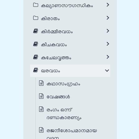
കല്യാണസൗഗന്ധികം
കിരാതം
കിർമ്മീരവധം
കീചകവധം
കുചേലവൃത്തം
ഖരവധം
കഥാസംഗ്രഹം
വേഷങ്ങൾ
രംഗം ഒന്ന്
ദണ്ഡകാരണ്യം
രജനീശോപമാനമായ
വദന