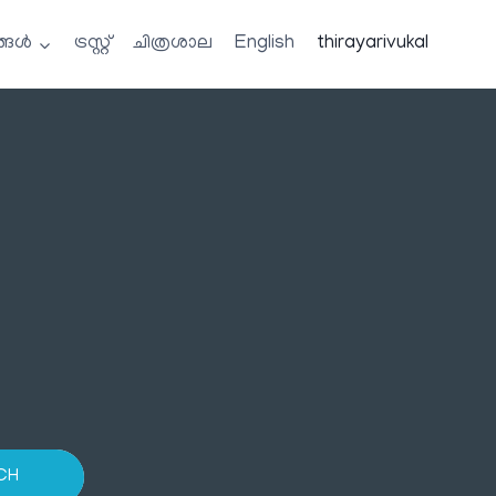
്ങൾ
ട്രസ്റ്റ്
ചിത്രശാല
English
thirayarivukal