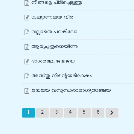
നിങ്ങളെ പിടിച്ചെടുത്തു
കല്യാണലയ വീര
വല്ലാതെ പറകിലോ
ആര്യപുത്രനെയിന്നു
ദാശരഥേ, ജയജയ
അസ്തു നിന്റെയഭിലാഷം
ജയജയ വസുന്ധരാഭാഗ്യസഞ്ചയ
1
2
3
4
5
6