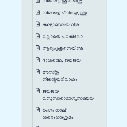
നീയയച്ച ശൂലമാശു
നിങ്ങളെ പിടിച്ചെടുത്തു
കല്യാണലയ വീര
വല്ലാതെ പറകിലോ
ആര്യപുത്രനെയിന്നു
ദാശരഥേ, ജയജയ
അസ്തു
നിന്റെയഭിലാഷം
ജയജയ
വസുന്ധരാഭാഗ്യസഞ്ചയ
രംഗം നാല്
ശരഭംഗാശ്രമം