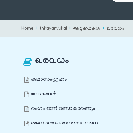
Home
thirayarivukal
ആട്ടക്കഥകൾ
ഖരവധം
ഖരവധം
കഥാസംഗ്രഹം
വേഷങ്ങൾ
രംഗം ഒന്ന് ദണ്ഡകാരണ്യം
രജനീശോപമാനമായ വദന