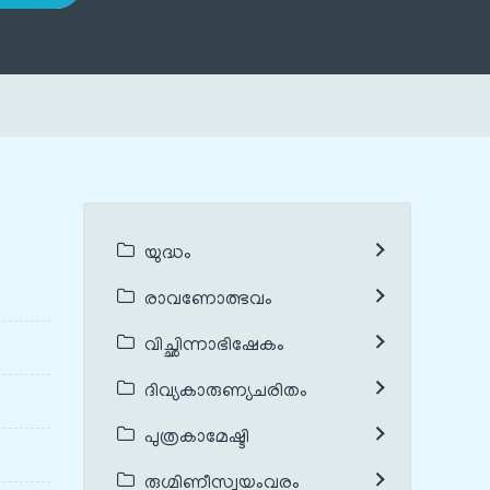
യുദ്ധം
രാവണോത്ഭവം
വിച്ഛിന്നാഭിഷേകം
ദിവ്യകാരുണ്യചരിതം
പുത്രകാമേഷ്ടി
രുഗ്മിണീസ്വയംവരം