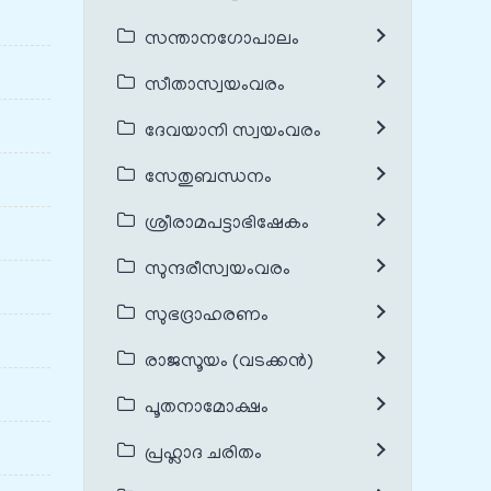
സന്താനഗോപാലം
സീതാസ്വയംവരം
ദേവയാനി സ്വയംവരം
സേതുബന്ധനം
ശ്രീരാമപട്ടാഭിഷേകം
സുന്ദരീസ്വയംവരം
സുഭദ്രാഹരണം
രാജസൂയം (വടക്കൻ)
പൂതനാമോക്ഷം
പ്രഹ്ലാദ ചരിതം