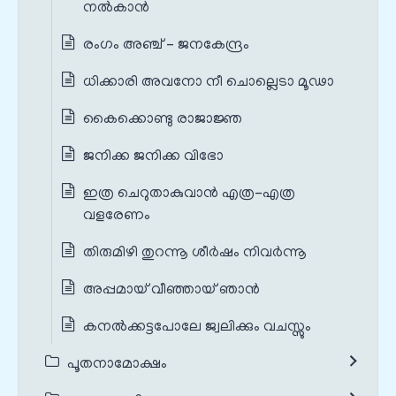
നല്‍കാൻ
രംഗം അഞ്ച് – ജനകേന്ദ്രം
ധിക്കാരി അവനോ നീ ചൊല്ലെടാ മൂഢാ
കൈക്കൊണ്ടു രാജാജ്ഞ
ജനിക്ക ജനിക്ക വിഭോ
ഇത്ര ചെറുതാകുവാൻ എത്ര-എത്ര
വളരേണം
തിരുമിഴി തുറന്നൂ ശീർഷം നിവര്‍ന്നൂ
അപ്പമായ്‌ വീഞ്ഞായ്‌ ഞാൻ
കനല്‍ക്കട്ടപോലേ ജ്വലിക്കും വചസ്സും
പൂതനാമോക്ഷം