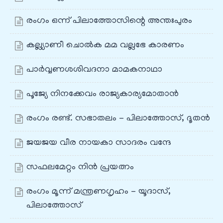
രംഗം ഒന്ന് പിലാത്തോസിന്റെ അന്തഃപുരം
കല്ല്യാണീ ചൊല്‍ക മമ വല്ലഭേ കാരണം
പാര്‍വ്വണശശിവദനാ മാമകനാഥാ
പൂജ്യേ നിനക്കേവം രാജ്യകാര്യമോതാൻ
രംഗം രണ്ട്. സഭാതലം - പിലാത്തോസ്‌, ദൂതൻ
ജയജയ വീര നായകാ സാദരം വന്ദേ
സഫലമേറ്റം നിൻ പ്രയത്നം
രംഗം മൂന്ന് മന്ത്രണഗൃഹം - യൂദാസ്‌,
പിലാത്തോസ്‌