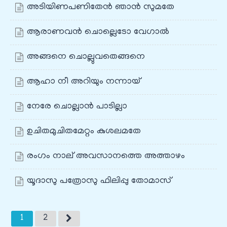
അടിയിണപണിതേൻ ഞാൻ സുമതേ
ആരാണവൻ ചൊല്ലെടോ വേഗാൽ
അങ്ങനെ ചൊല്ലുവതെങ്ങനെ
ആഹാ നീ അറിയും നന്നായ്‌
നേരേ ചൊല്ലാൻ പാടില്ലാ
ഉചിതമുചിതമേറ്റം കുശലമതേ
രംഗം നാല് അവസാനത്തെ അത്താഴം
യൂദാസു പത്രോസു ഫിലിപ്പു തോമാസ്‌
1
2