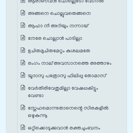
ആരാണവൻ ചൊല്ലെടോ വേഗാൽ
അങ്ങനെ ചൊല്ലുവതെങ്ങനെ
ആഹാ നീ അറിയും നന്നായ്‌
നേരേ ചൊല്ലാൻ പാടില്ലാ
ഉചിതമുചിതമേറ്റം കുശലമതേ
രംഗം നാല് അവസാനത്തെ അത്താഴം
യൂദാസു പത്രോസു ഫിലിപ്പു തോമാസ്‌
വേര്‍തിരിവേതുമില്ലാ വേഷപ്പകിട്ടും
വേണ്ടാ
സ്നേഹമൊന്നുതാനെന്റെ സിരകളിൽ
ഒഴുകുന്നൂ
ഒറ്റിക്കൊടുക്കുവാൻ രക്തചുംബനം