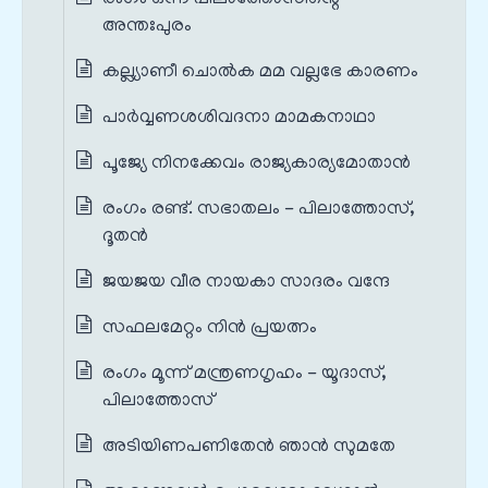
അന്തഃപുരം
കല്ല്യാണീ ചൊല്‍ക മമ വല്ലഭേ കാരണം
പാര്‍വ്വണശശിവദനാ മാമകനാഥാ
പൂജ്യേ നിനക്കേവം രാജ്യകാര്യമോതാൻ
രംഗം രണ്ട്. സഭാതലം - പിലാത്തോസ്‌,
ദൂതൻ
ജയജയ വീര നായകാ സാദരം വന്ദേ
സഫലമേറ്റം നിൻ പ്രയത്നം
രംഗം മൂന്ന് മന്ത്രണഗൃഹം - യൂദാസ്‌,
പിലാത്തോസ്‌
അടിയിണപണിതേൻ ഞാൻ സുമതേ