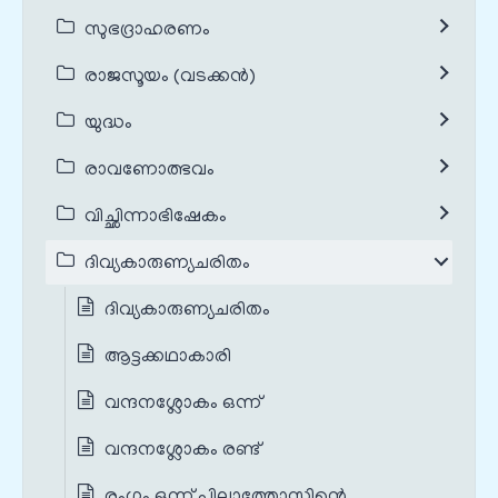
സുഭദ്രാഹരണം
രാജസൂയം (വടക്കൻ)
യുദ്ധം
രാവണോത്ഭവം
വിച്ഛിന്നാഭിഷേകം
ദിവ്യകാരുണ്യചരിതം
ദിവ്യകാരുണ്യചരിതം
ആട്ടക്കഥാകാരി
വന്ദനശ്ലോകം ഒന്ന്
വന്ദനശ്ലോകം രണ്ട്
രംഗം ഒന്ന് പിലാത്തോസിന്റെ