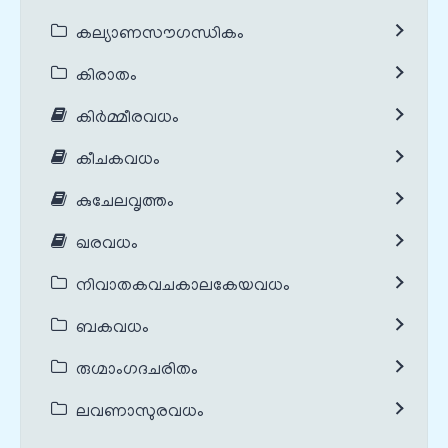
കല്യാണസൗഗന്ധികം
കിരാതം
കിർമ്മീരവധം
കീചകവധം
കുചേലവൃത്തം
ഖരവധം
നിവാതകവചകാലകേയവധം
ബകവധം
രുഗ്മാംഗദചരിതം
ലവണാസുരവധം