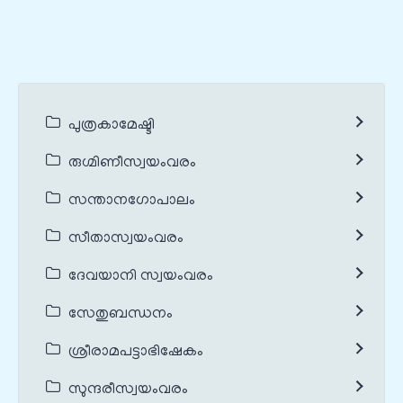
പുത്രകാമേഷ്ടി
രുഗ്മിണീസ്വയംവരം
സന്താനഗോപാലം
സീതാസ്വയംവരം
ദേവയാനി സ്വയംവരം
സേതുബന്ധനം
ശ്രീരാമപട്ടാഭിഷേകം
സുന്ദരീസ്വയംവരം