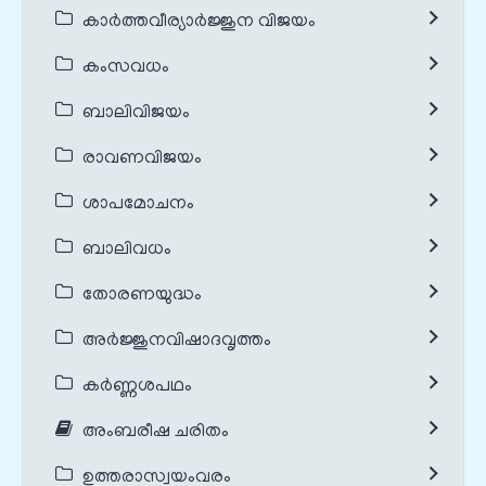
കാർത്തവീര്യാർജ്ജുന വിജയം
കംസവധം
ബാലിവിജയം
രാവണവിജയം
ശാപമോചനം
ബാലിവധം
തോരണയുദ്ധം
അർജ്ജുനവിഷാദവൃത്തം
കർണ്ണശപഥം
അംബരീഷ ചരിതം
ഉത്തരാസ്വയംവരം