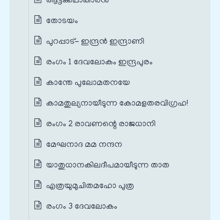
ആട്ടക്കഥാകാരൻ
തോടയം
പുറപ്പാട്- ഇന്ദ്രൻ ഇന്ദ്രാണി
രംഗം 1 ദേവലോകം ഇന്ദ്രപുരം
കാന്തേ പുലോമതനയേ
കാമതുല്യനായീടുന്ന കോമളതരവിഗ്രഹ!
രംഗം 2 രാവണന്റെ രാജധാനി
മേഘനാദ മമ നന്ദന
യാതുധാനകിലദീപമായീടുന്ന താത
എത്രയുമുചിതമഹോ പുത്ര
രംഗം 3 ദേവലോകം