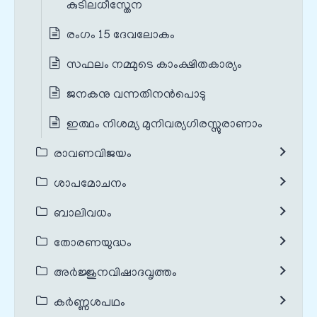
കുടിലധീസ്തേന
രംഗം 15 ദേവലോകം
സഫലം നമ്മുടെ കാംക്ഷിതകാര്യം
ജനകനു വന്നതിനൻപൊടു
ഇത്ഥം നിശമ്യ മുനിവര്യഗിരസ്സുരാണാം
രാവണവിജയം
ശാപമോചനം
ബാലിവധം
തോരണയുദ്ധം
അർജ്ജുനവിഷാദവൃത്തം
കർണ്ണശപഥം