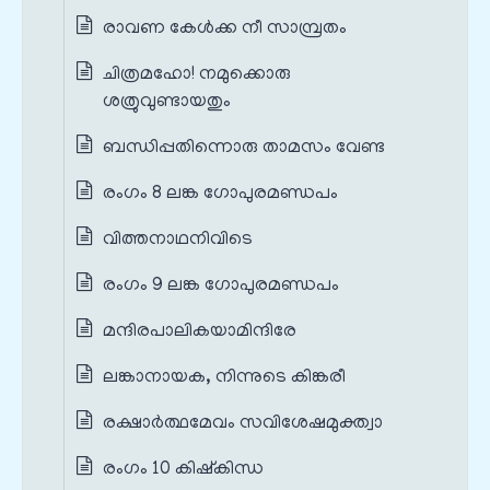
രാവണ കേള്‍ക്ക നീ സാമ്പ്രതം
ചിത്രമഹോ! നമുക്കൊരു
ശത്രുവുണ്ടായതും
ബന്ധിപ്പതിന്നൊരു താമസം വേണ്ട
രംഗം 8 ലങ്ക ഗോപുരമണ്ഡപം
വിത്തനാഥനിവിടെ
രംഗം 9 ലങ്ക ഗോപുരമണ്ഡപം
മന്ദിരപാലികയാമിന്ദിരേ
ലങ്കാനായക, നിന്നുടെ കിങ്കരീ
രക്ഷാർത്ഥമേവം സവിശേഷമുക്ത്വാ
രംഗം 10 കിഷ്കിന്ധ