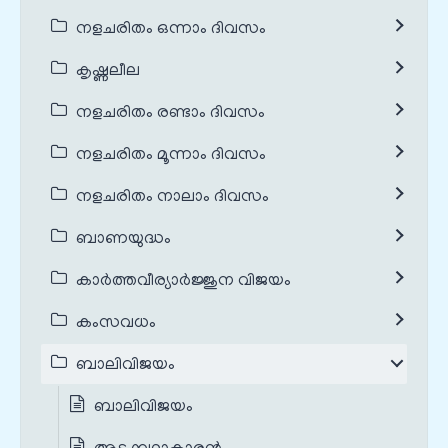
നളചരിതം ഒന്നാം ദിവസം
കൃഷ്ണലീല
നളചരിതം രണ്ടാം ദിവസം
നളചരിതം മൂന്നാം ദിവസം
നളചരിതം നാലാം ദിവസം
ബാണയുദ്ധം
കാർത്തവീര്യാർജ്ജുന വിജയം
കംസവധം
ബാലിവിജയം
ബാലിവിജയം