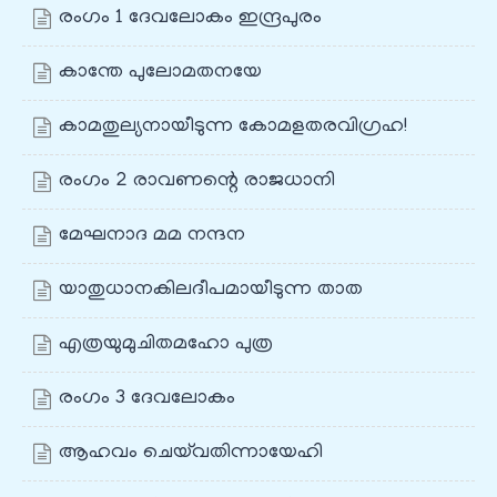
രംഗം 1 ദേവലോകം ഇന്ദ്രപുരം
കാന്തേ പുലോമതനയേ
കാമതുല്യനായീടുന്ന കോമളതരവിഗ്രഹ!
രംഗം 2 രാവണന്റെ രാജധാനി
മേഘനാദ മമ നന്ദന
യാതുധാനകിലദീപമായീടുന്ന താത
എത്രയുമുചിതമഹോ പുത്ര
രംഗം 3 ദേവലോകം
ആഹവം ചെയ്‌വതിന്നായേഹി