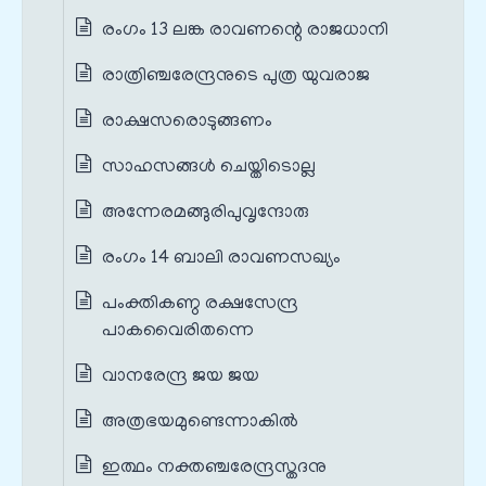
രംഗം 13 ലങ്ക രാവണന്റെ രാജധാനി
രാത്രിഞ്ചരേന്ദ്രനുടെ പുത്ര യുവരാജ
രാക്ഷസരൊടുങ്ങണം
സാഹസങ്ങൾ ചെയ്തിടൊല്ല
അന്നേരമങ്ങുരിപുവൃന്ദോരു
രംഗം 14 ബാലി രാവണസഖ്യം
പംക്തികണ്ഠ രക്ഷസേന്ദ്ര
പാകവൈരിതന്നെ
വാനരേന്ദ്ര ജയ ജയ
അത്രഭയമുണ്ടെന്നാകില്‍
ഇത്ഥം നക്തഞ്ചരേന്ദ്രസ്തദനു