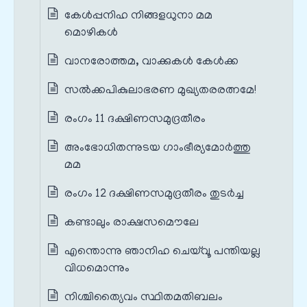
കേൾപ്പനിഹ നിങ്ങളധുനാ മമ
മൊഴികൾ
വാനരോത്തമ, വാക്കുകൾ കേൾക്ക
സൽക്കപികുലാഭരണ മുഖ്യതരരത്നമേ!
രംഗം 11 ദക്ഷിണസമുദ്രതീരം
അംഭോധിതന്നുടയ ഗാംഭീര്യമോര്‍ത്തു
മമ
രംഗം 12 ദക്ഷിണസമുദ്രതീരം തുടർച്ച
കണ്ടാലും രാക്ഷസമൌലേ
എന്തൊന്നു ഞാനിഹ ചെയ്‌വൂ പന്തിയല്ല
വിധമൊന്നും
നിശ്ചിത്യൈവം സ്ഥിതമതിബലം