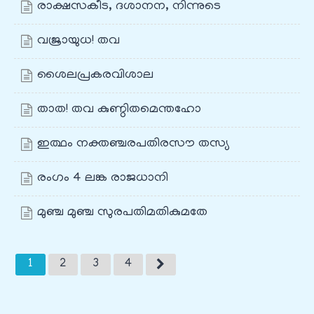
രാക്ഷസകീട, ദശാനന, നിന്നുടെ
വജ്രായുധ! തവ
ശൈലപ്രകരവിശാല
താത! തവ കുണ്ഠിതമെന്തഹോ
ഇത്ഥം നക്തഞ്ചരപതിരസൗ തസ്യ
രംഗം 4 ലങ്ക രാജധാനി
മുഞ്ച മുഞ്ച സുരപതിമതികുമതേ
1
2
3
4