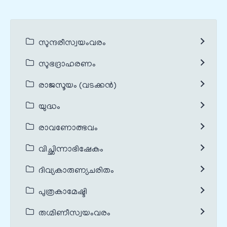
സുന്ദരീസ്വയംവരം
സുഭദ്രാഹരണം
രാജസൂയം (വടക്കൻ)
യുദ്ധം
രാവണോത്ഭവം
വിച്ഛിന്നാഭിഷേകം
ദിവ്യകാരുണ്യചരിതം
പുത്രകാമേഷ്ടി
രുഗ്മിണീസ്വയംവരം