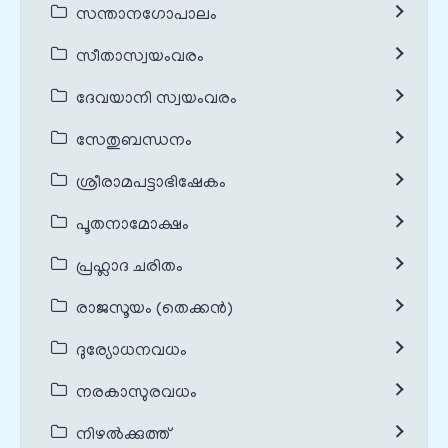
സന്താനഗോപാലം
സീതാസ്വയംവരം
ദേവയാനി സ്വയംവരം
സേതുബന്ധനം
ശ്രീരാമപട്ടാഭിഷേകം
പൂതനാമോക്ഷം
പ്രഹ്ലാദ ചരിതം
രാജസൂയം (തെക്കൻ)
ദുര്യോധനവധം
നരകാസുരവധം
നിഴൽക്കുത്ത്