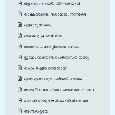
ആഹവം ചെയ്‌വതിന്നായേഹി
രാക്ഷസകീട, ദശാനന, നിന്നുടെ
വജ്രായുധ! തവ
ശൈലപ്രകരവിശാല
താത! തവ കുണ്ഠിതമെന്തഹോ
ഇത്ഥം നക്തഞ്ചരപതിരസൗ തസ്യ
രംഗം 4 ലങ്ക രാജധാനി
മുഞ്ച മുഞ്ച സുരപതിമതികുമതേ
അരവിന്ദവാസ! തവ ചരണങ്ങൾ വന്ദേ
പരിചിനൊടു കേൾക്ക നിശിചരവര
അന്തർഭൂതേ