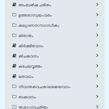
അംബരീഷ ചരിതം
ഉത്തരാസ്വയംവരം
കല്യാണസൗഗന്ധികം
കിരാതം
കിർമ്മീരവധം
കീചകവധം
കുചേലവൃത്തം
ഖരവധം
നിവാതകവചകാലകേയവധം
ബകവധം
രുഗ്മാംഗദചരിതം