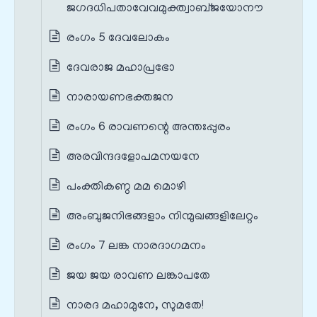
ജഗദധിപതാവേവമുക്ത്വാബ്ജയോനൗ
രംഗം 5 ദേവലോകം
ദേവരാജ മഹാപ്രഭോ
നാരായണഭക്തജന
രംഗം 6 രാവണന്റെ അന്തഃപ്പുരം
അരവിന്ദദളോപമനയനേ
പംക്തികണ്ഠ മമ മൊഴി
അംബുജനിഭങ്ങളാം നിന്മുഖങ്ങളിലേറ്റം
രംഗം 7 ലങ്ക നാരദാഗമനം
ജയ ജയ രാവണ ലങ്കാപതേ
നാരദ മഹാമുനേ, സുമതേ!