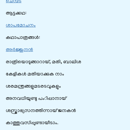
ചെമ്പട
ആട്ടക്കഥ:
ശാപമോചനം
കഥാപാത്രങ്ങൾ:
അര്‍ജ്ജുനന്‍
രാത്രിയൊടുങ്ങാറായ്, മതി, ബാലിശ
കേളികൾ മതിയാക്കുക നാം
ശരമന്ത്രങ്ങളുമടരടവുകളും
അനവധിയുണ്ടു പംിപ്പാനായ്
ശസ്ത്രാഭ്യസനത്തിന്നായ് ജനകൻ
കാത്തുവസിപ്പുണ്ടായീടാം.