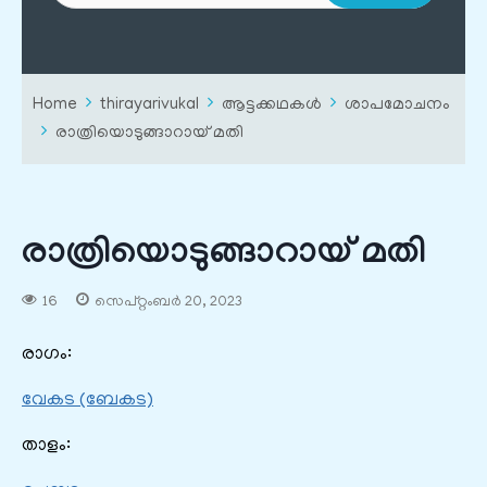
Home
thirayarivukal
ആട്ടക്കഥകൾ
ശാപമോചനം
രാത്രിയൊടുങ്ങാറായ് മതി
രാത്രിയൊടുങ്ങാറായ് മതി
16
സെപ്റ്റംബർ 20, 2023
രാഗം:
വേകട (ബേകട)
താളം: