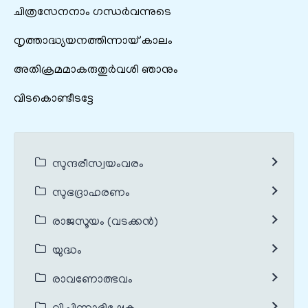
ചിത്രസേനനാം ഗന്ധർവന്നുടെ
നൃത്താദ്ധ്യയനത്തിന്നായ് കാലം
അതിക്രമമാകരുതുർവശി ഞാനും
വിടകൊണ്ടീടട്ടേ
സുന്ദരീസ്വയംവരം
സുഭദ്രാഹരണം
രാജസൂയം (വടക്കൻ)
യുദ്ധം
രാവണോത്ഭവം