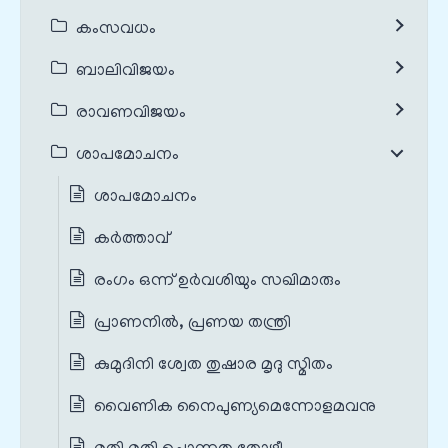
കംസവധം
ബാലിവിജയം
രാവണവിജയം
ശാപമോചനം
ശാപമോചനം
കർത്താവ്
രംഗം ഒന്ന് ഉർവശിയും സഖിമാരും
പ്രാണനിൽ, പ്രണയ തന്ത്രി
കുമുദിനി ശ്വേത തുഷാര മൃദു സ്മിതം
വൈണിക നൈപുണ്യമെന്നോളമവനു