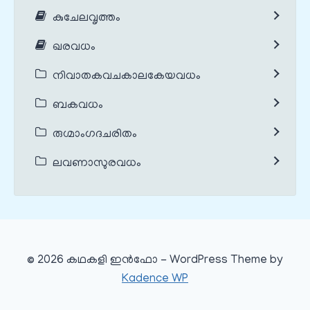
കുചേലവൃത്തം
ഖരവധം
നിവാതകവചകാലകേയവധം
ബകവധം
രുഗ്മാംഗദചരിതം
ലവണാസുരവധം
© 2026 കഥകളി ഇൻഫോ - WordPress Theme by
Kadence WP