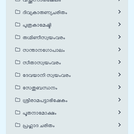
വിച്ഛിന്നാഭിഷേകം
ദിവ്യകാരുണ്യചരിതം
പുത്രകാമേഷ്ടി
രുഗ്മിണീസ്വയംവരം
സന്താനഗോപാലം
സീതാസ്വയംവരം
ദേവയാനി സ്വയംവരം
സേതുബന്ധനം
ശ്രീരാമപട്ടാഭിഷേകം
പൂതനാമോക്ഷം
പ്രഹ്ലാദ ചരിതം