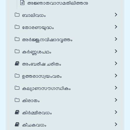
അജ്ഞാതവാസമതിലിത്തനു
ബാലിവധം
തോരണയുദ്ധം
അർജ്ജുനവിഷാദവൃത്തം
കർണ്ണശപഥം
അംബരീഷ ചരിതം
ഉത്തരാസ്വയംവരം
കല്യാണസൗഗന്ധികം
കിരാതം
കിർമ്മീരവധം
കീചകവധം