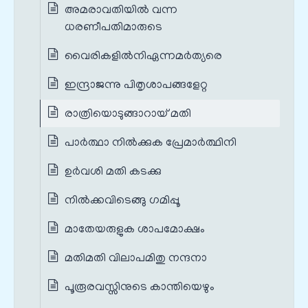
അമരാവതിയിൽ വന്ന
ധരണീപതിമാരുടെ
വൈരികളിൽനിഏന്നമർത്യരെ
ഇന്ദ്രാജന്നു പിതൃശാപങ്ങളേറ്റ
രാത്രിയൊടുങ്ങാറായ് മതി
പാർത്ഥാ നിൽക്കുക പ്രേമാർത്ഥിനി
ഉർവശി മതി കടക്കു
നിൽക്കവിടെങ്ങു ഗമിപ്പൂ
മാതേയരുളുക ശാപമോക്ഷം
മതിമതി വിലാപമിതു നന്ദനാ
പൂരൂരവസ്സിനുടെ കാന്തിയെഴും