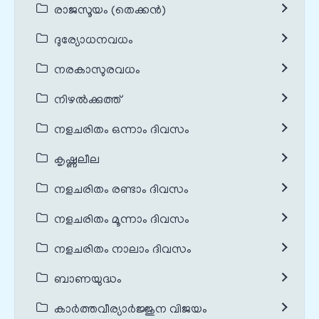
രാജസൂയം (തെക്കൻ)
ദുര്യോധനവധം
നരകാസുരവധം
നിഴൽക്കുത്ത്
നളചരിതം ഒന്നാം ദിവസം
കൃഷ്ണലീല
നളചരിതം രണ്ടാം ദിവസം
നളചരിതം മൂന്നാം ദിവസം
നളചരിതം നാലാം ദിവസം
ബാണയുദ്ധം
കാർത്തവീര്യാർജ്ജുന വിജയം