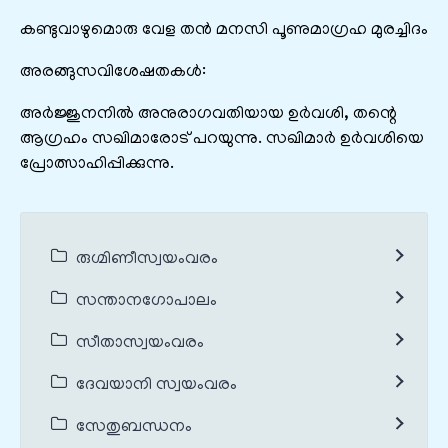
കണ്ടുവാഴുമൊരു വേള തൻ മനസി പൂണുമാഗ്രഹ മുരച്ചിദം
അരങ്ങുസവിശേഷതകൾ:
അർജ്ജുനനിൽ അനുരാഗവതിയായ ഉർവശി, തന്റെ
ആഗ്രഹം സഖിമാരോട് പറയുന്നു. സഖിമാർ ഉർവശിയെ
പ്രോത്സാഹിപ്പിക്കുന്നു.
രുഗ്മിണീസ്വയംവരം
സന്താനഗോപാലം
സീതാസ്വയംവരം
ദേവയാനി സ്വയംവരം
സേതുബന്ധനം