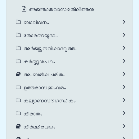
അജ്ഞാതവാസമതിലിത്തനു
ബാലിവധം
തോരണയുദ്ധം
അർജ്ജുനവിഷാദവൃത്തം
കർണ്ണശപഥം
അംബരീഷ ചരിതം
ഉത്തരാസ്വയംവരം
കല്യാണസൗഗന്ധികം
കിരാതം
കിർമ്മീരവധം