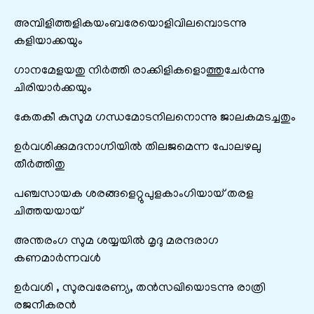
അമ്പിളിത്തളികയംബരേയൊളിവിലമ്പൊടന്നു
കളിയാക്കയും
ഗാനമേളയതു നിർത്തി രാക്കിളികളൊത്തുചേർന്നു
ചിരിയാർക്കയും
കേതകീ കുസുമ ഗന്ധമോടനിലനൊന്നു ജാലകമടച്ചതും
ഉർവശിക്കുമദനാഗ്നിയിൽ തിലജമെന്ന പോലഴലു
തീർത്തിതു
പഞ്ചസായക ശരങ്ങളെറ്റുപുളകാംഗിയായ് തരള
ചിത്തയയായ്
അന്തരംഗ സുമ ശയ്യയിൽ മൃദു മരന്ദരാഗ
കണമാർന്നവൾ
ഉർവശി , സുരവരേണ്യ, തൻസഖിയൊടന്നു രാത്രി
രജനീകരൻ