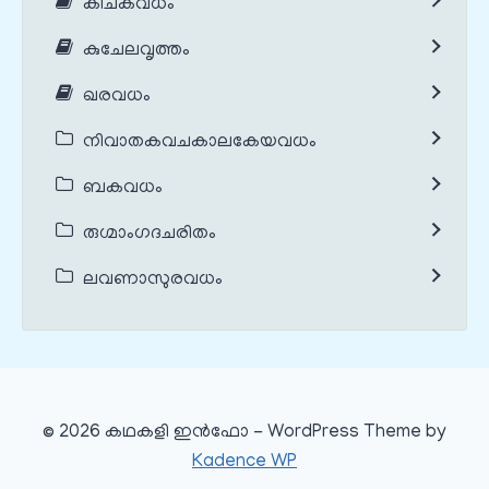
കീചകവധം
കുചേലവൃത്തം
ഖരവധം
നിവാതകവചകാലകേയവധം
ബകവധം
രുഗ്മാംഗദചരിതം
ലവണാസുരവധം
© 2026 കഥകളി ഇൻഫോ - WordPress Theme by
Kadence WP