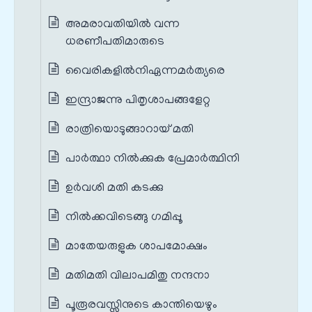
അമരാവതിയിൽ വന്ന
ധരണീപതിമാരുടെ
വൈരികളിൽനിഏന്നമർത്യരെ
ഇന്ദ്രാജന്നു പിതൃശാപങ്ങളേറ്റ
രാത്രിയൊടുങ്ങാറായ് മതി
പാർത്ഥാ നിൽക്കുക പ്രേമാർത്ഥിനി
ഉർവശി മതി കടക്കു
നിൽക്കവിടെങ്ങു ഗമിപ്പൂ
മാതേയരുളുക ശാപമോക്ഷം
മതിമതി വിലാപമിതു നന്ദനാ
പൂരൂരവസ്സിനുടെ കാന്തിയെഴും