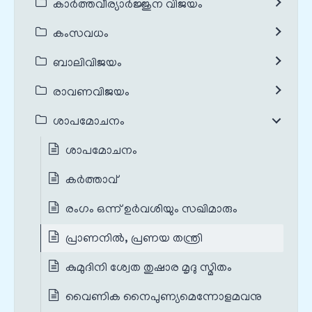
കാർത്തവീര്യാർജ്ജുന വിജയം
കംസവധം
ബാലിവിജയം
രാവണവിജയം
ശാപമോചനം
ശാപമോചനം
കർത്താവ്
രംഗം ഒന്ന് ഉർവശിയും സഖിമാരും
പ്രാണനിൽ, പ്രണയ തന്ത്രി
കുമുദിനി ശ്വേത തുഷാര മൃദു സ്മിതം
വൈണിക നൈപുണ്യമെന്നോളമവനു