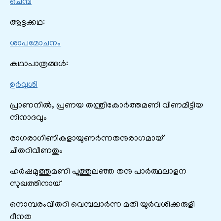
ചെമ്പ
ആട്ടക്കഥ:
ശാപമോചനം
കഥാപാത്രങ്ങൾ:
ഉർവ്വശി
പ്രാണനിൽ, പ്രണയ തന്ത്രികോർത്തമണി വീണമീട്ടിയ
നിനാദവും
രാഗരാഗിണികളായുണർന്നതനുരാഗമായ്
ചിതറിവീണതും
ഹർഷമുത്തുമണി പൂത്തുലഞ്ഞ തനു പാർത്ഥലാളന
സുഖത്തിനായ്
നൊമ്പരംവിതറി വെമ്പലാർന്ന മതി യുർവശിക്കരുളി
ദീനത