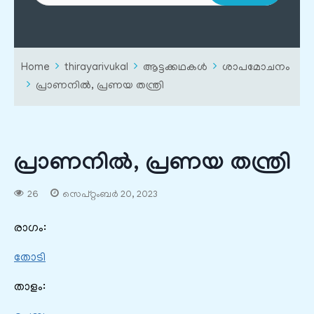
Home
thirayarivukal
ആട്ടക്കഥകൾ
ശാപമോചനം
പ്രാണനിൽ, പ്രണയ തന്ത്രി
പ്രാണനിൽ, പ്രണയ തന്ത്രി
26
സെപ്റ്റംബർ 20, 2023
രാഗം:
തോടി
താളം: