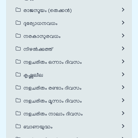
രാജസൂയം (തെക്കൻ)
ദുര്യോധനവധം
നരകാസുരവധം
നിഴൽക്കുത്ത്
നളചരിതം ഒന്നാം ദിവസം
കൃഷ്ണലീല
നളചരിതം രണ്ടാം ദിവസം
നളചരിതം മൂന്നാം ദിവസം
നളചരിതം നാലാം ദിവസം
ബാണയുദ്ധം