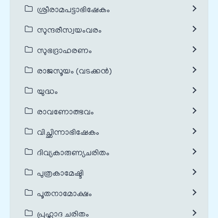
ശ്രീരാമപട്ടാഭിഷേകം
സുന്ദരീസ്വയംവരം
സുഭദ്രാഹരണം
രാജസൂയം (വടക്കൻ)
യുദ്ധം
രാവണോത്ഭവം
വിച്ഛിന്നാഭിഷേകം
ദിവ്യകാരുണ്യചരിതം
പുത്രകാമേഷ്ടി
പൂതനാമോക്ഷം
പ്രഹ്ലാദ ചരിതം