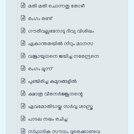
മതി മതി ചൊന്നതു തോഴീ
രംഗം രണ്ട്
ഗൗരീവല്ലഭനോടു ദിവ്യ വിശിഖം
ഏകാന്തതയിൽ നീറും മാനസ
വജ്രായുധനെ ജയിച്ച നരേന്ദ്രനെ
രംഗം മൂന്ന്
പുഞ്ചിരിച്ച കുമുദങ്ങളിൽ
ക്ഷാത്ര വീരനർജ്ജുനന്റെ
ഏവമോതിടായ്ക സർവ്വ ശാസ്ത്ര
പാടല നഖം രചിച്ച
സ്ഫാടിക സൗധം ദൂരെക്കാണുവ