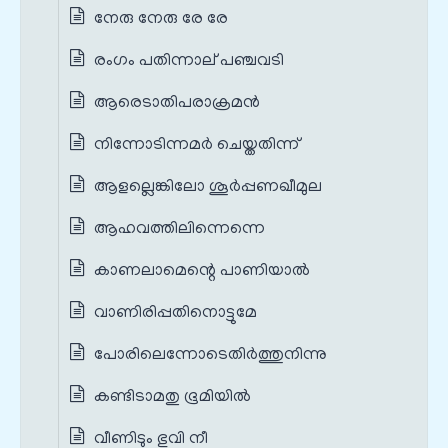
നേരു നേരു രേ രേ
രംഗം പതിന്നാല് പഞ്ചവടി
ആരെടാതിപരാക്രമൻ
നിന്നോടിന്നമർ ചെയ്തതിന്ന്
ആളല്ലെങ്കിലോ ശൂർപ്പണഖീമുല
ആഹവത്തിലിന്നെന്നെ
കാണലാമെന്റെ പാണിയാൽ
വാണിരിപ്പതിനൊട്ടുമേ
പോരിലെന്നോടെതിർത്തുനിന്നു
കണ്ടിടാമതു ഭൂമിയിൽ
വീണിടും ഭുവി നീ