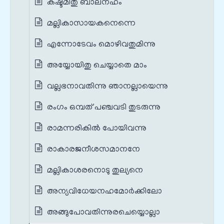
കഷ്ടമിതു ബാലനഹം
മല്ലികാസായകനെന്നെ
എന്നോടേവം മൊഴിവതുമിന്നു
അയ്യോയിതു ചെയ്യാതെ മാം
വല്ലഭനാവതിന്നു ഞാനല്ലായെന്നു
രംഗം ഒമ്പത് പഞ്ചവടി തുടരുന്നു
രാമന്നരികിൽ പോയിവന്നു
രാകാരജനീശസമാനനേ
മല്ലികാശരനൊടു തുല്യനെ
അന്യവിധേയനഹമോർക്കിലോ
അങ്ങുപോവതിന്നുരചെയ്യൊല്ലാ