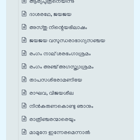
ആര്യപുത്രനെയിന്നു
ദാശരഥേ, ജയജയ
അസ്തു നിന്റെയഭിലാഷം
ജയജയ വസുന്ധരാഭാഗ്യസഞ്ചയ
രംഗം നാല് ശരഭംഗാശ്രമം
രംഗം അഞ്ച് അഗസ്ത്യാശ്രമം
താപസശിരോമണിയേ
രാഘവ, വിജയശീല
നിൻകരുണകൊണ്ടു ഞാനും
രാത്രിഞ്ചരന്മാരെയും
മാമുനേ ഇന്നേരമെന്നാൽ