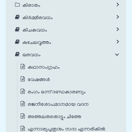
കിരാതം
കിർമ്മീരവധം
കീചകവധം
കുചേലവൃത്തം
ഖരവധം
കഥാസംഗ്രഹം
വേഷങ്ങൾ
രംഗം ഒന്ന് ദണ്ഡകാരണ്യം
രജനീശോപമാനമായ വദന
അത്തലരുതൊട്ടും ചിത്തേ
എന്നാര്യപുത്രനും സദാ എന്നരികിൽ