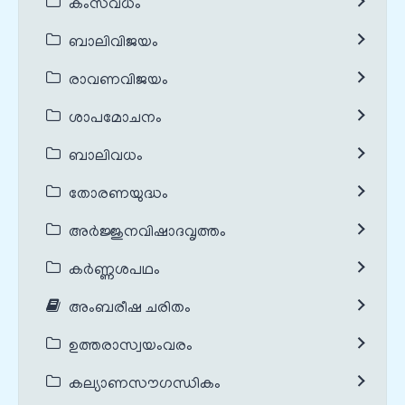
കംസവധം
ബാലിവിജയം
രാവണവിജയം
ശാപമോചനം
ബാലിവധം
തോരണയുദ്ധം
അർജ്ജുനവിഷാദവൃത്തം
കർണ്ണശപഥം
അംബരീഷ ചരിതം
ഉത്തരാസ്വയംവരം
കല്യാണസൗഗന്ധികം