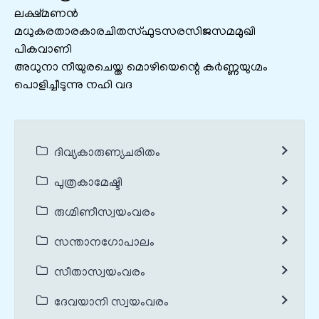
ലക്ഷ്മണൻ
മധുകരതാരകാരചിതസ്ഫുടസരസിജസമമുഖി
പികവാണി
അധുനാ നീയുരചെയ്ത മൊഴിയെന്റെ കർണ്ണയുഗ്മം
പൊളിച്ചീടുന്നു നഹി വദ
ദിവ്യകാരുണ്യചരിതം
പുത്രകാമേഷ്ടി
രുഗ്മിണീസ്വയംവരം
സന്താനഗോപാലം
സീതാസ്വയംവരം
ദേവയാനി സ്വയംവരം