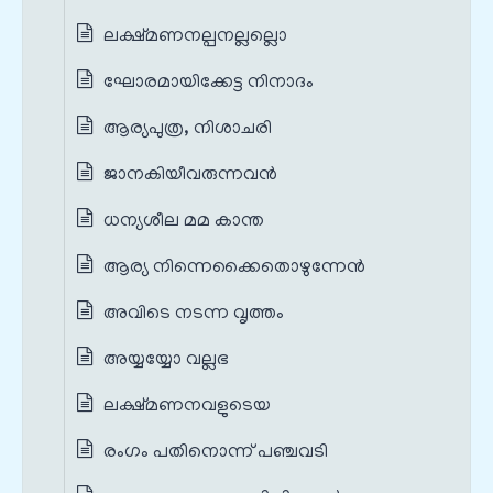
ലക്ഷ്മണനല്പനല്ലല്ലൊ
ഘോരമായിക്കേട്ട നിനാദം
ആര്യപുത്ര, നിശാചരി
ജാനകിയീവരുന്നവൻ
ധന്യശീല മമ കാന്ത
ആര്യ നിന്നെക്കൈതൊഴുന്നേൻ
അവിടെ നടന്ന വൃത്തം
അയ്യയ്യോ വല്ലഭ
ലക്ഷ്മണനവളുടെയ
രംഗം പതിനൊന്ന് പഞ്ചവടി