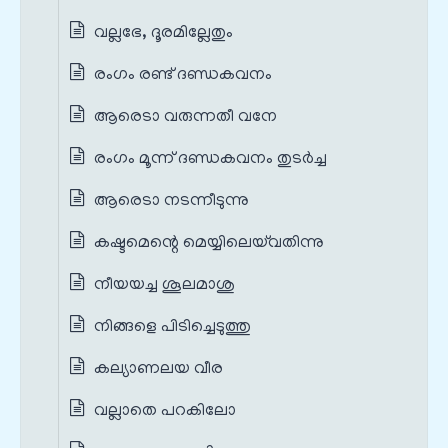
വല്ലഭേ, ദൂരമില്ലേതും
രംഗം രണ്ട് ദണ്ഡകവനം
ആരെടാ വരുന്നതീ വനേ
രംഗം മൂന്ന് ദണ്ഡകവനം തുടർച്ച
ആരെടാ നടന്നീടുന്നു
കഷ്ടമെന്റെ മെയ്യിലെയ്‌വതിന്നു
നീയയച്ച ശൂലമാശു
നിങ്ങളെ പിടിച്ചെടുത്തു
കല്യാണലയ വീര
വല്ലാതെ പറകിലോ