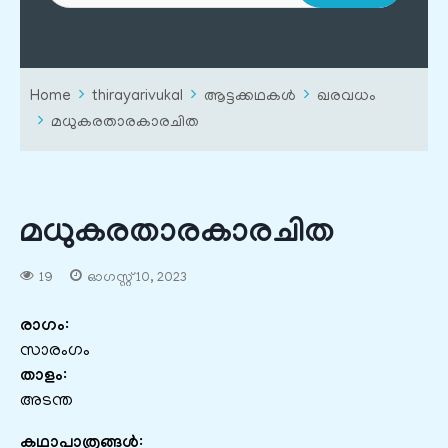
Home
thirayarivukal
ആട്ടക്കഥകൾ
ഖരവധം
മധുകരതാരകാരചിത
മധുകരതാരകാരചിത
19
ഓഗസ്റ്റ്‌ 10, 2023
രാഗം
:
സാരംഗം
താളം
:
അടന്ത
കഥാപാത്രങ്ങൾ
: