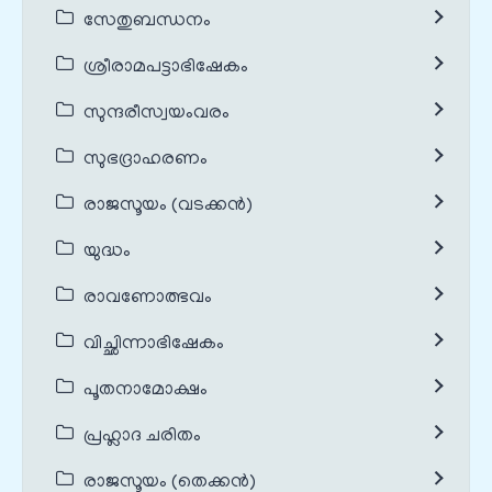
സേതുബന്ധനം
ശ്രീരാമപട്ടാഭിഷേകം
സുന്ദരീസ്വയംവരം
സുഭദ്രാഹരണം
രാജസൂയം (വടക്കൻ)
യുദ്ധം
രാവണോത്ഭവം
വിച്ഛിന്നാഭിഷേകം
പൂതനാമോക്ഷം
പ്രഹ്ലാദ ചരിതം
രാജസൂയം (തെക്കൻ)