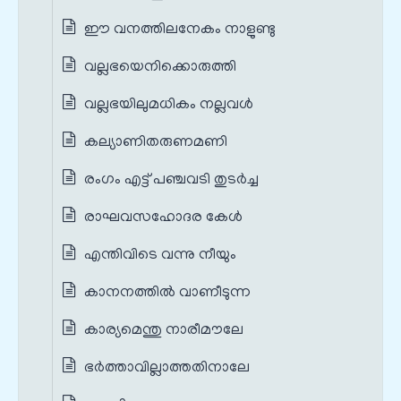
ഈ വനത്തിലനേകം നാളുണ്ടു
വല്ലഭയെനിക്കൊരുത്തി
വല്ലഭയിലുമധികം നല്ലവൾ
കല്യാണിതരുണമണി
രംഗം എട്ട് പഞ്ചവടി തുടർച്ച
രാഘവസഹോദര കേൾ
എന്തിവിടെ വന്നു നീയും
കാനനത്തിൽ വാണീടുന്ന
കാര്യമെന്തു നാരീമൗലേ
ഭർത്താവില്ലാത്തതിനാലേ