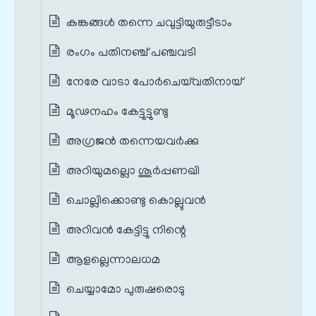
കങ്കങ്ങൾ തന്നെ ചവുട്ടിയുരുട്ടീടാം
രംഗം പതിനഞ്ച് പഞ്ചവടി
നേരേ വാടാ പോർചെയ്‌വതിനായ്
മൂഢനഹം കേട്ടുട്ടുണ്ടു
അഗ്രജൻ തന്നെയവർക്കു
അറിയുമല്ലൊ ശൂർപ്പണഖി
ചൊല്ലിക്കൊണ്ടു കൊല്ലുവൻ
അറിവൻ കേട്ടിട്ടു നിന്റെ
ആളല്ലെന്നാലധമ
ചെയ്യാമോ പുരുഷരൊടു