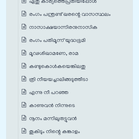
ഏതു കാര്യത്തെപ്രതിയിപ്പോൾ
രംഗം പന്ത്രണ്ട് ഖരന്റെ വാസസ്ഥലം
നാസാക്ഷയാന്നിരനുനാസിക
രംഗം പതിമൂന്ന് യുദ്ധഭൂമി
മൂഢശിഖാമണേ, രാമ
കണ്ടുകൊൾകയെങ്കിലതു
ത്രി നീയയച്ചാലിങ്ങടുത്തീടാ
എന്നു നീ പറഞ്ഞ
കാണുവൻ നിന്നുടെ
നൂനം മന്നിലുരുട്ടുവൻ
തൂകിടും നിന്റെ കങ്കാളം