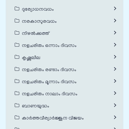
ദുര്യോധനവധം
നരകാസുരവധം
നിഴൽക്കുത്ത്
നളചരിതം ഒന്നാം ദിവസം
കൃഷ്ണലീല
നളചരിതം രണ്ടാം ദിവസം
നളചരിതം മൂന്നാം ദിവസം
നളചരിതം നാലാം ദിവസം
ബാണയുദ്ധം
കാർത്തവീര്യാർജ്ജുന വിജയം