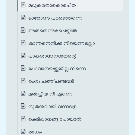
മധുകരതാരകാരചിത
ഓരോന്നു പറഞ്ഞെന്നെ
അരുതെന്നുരചെയ്കിൽ
കാന്തനെനിക്കു നീയെന്നല്ലൊ
പാകശാസനൻതന്റെ
പോവാനയയ്ക്കയില്ല നിന്നെ
രംഗം പത്ത് പഞ്ചവടി
മൽപ്രിയ നീ എന്നെ
സുതനുവായി വന്നവളും
രക്ഷിപ്പാനങ്ങു പോയാൽ
രാഗം: