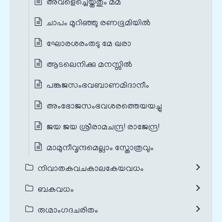
അവളെച്ചെയ്തതും മമ
ചാപം മുറിഞ്ഞു രണഭൂമിയിൽ
ഘോരശരം‌തടു മേ ഖരാ
ആടലെനിക്കു മനസ്സിൽ
പങ്കജസംഭവബാണമിദാനീം
അംഭോജസംഭവശരത്തെയയച്ചു
ജയ ജയ ശ്രീരാമചന്ദ്ര! രാജേന്ദ്ര!
മാമുനീവൃന്ദമെല്ലാം സ്തോത്രവും
നിവാതകവചകാലകേയവധം
ബകവധം
രുഗ്മാംഗദചരിതം