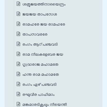
ശത്രുജയത്തിനായൈന്ദ്രം
ജയജയ താപസേശ
രാമഹരേ ജയ രാമഹരേ
താപസവരരേ
രംഗം ആറ് പഞ്ചവടി
രാമ നീലകളേബര ജയ
ഗൃദ്ധ്രരാജ മഹാമതേ
ഹന്ത രാമ മഹാമതേ
രംഗം ഏഴ് പഞ്ചവടി
രഘുവീര പാഹിമാം
മങ്കമാരടികൂപ്പും നീയെന്തീ