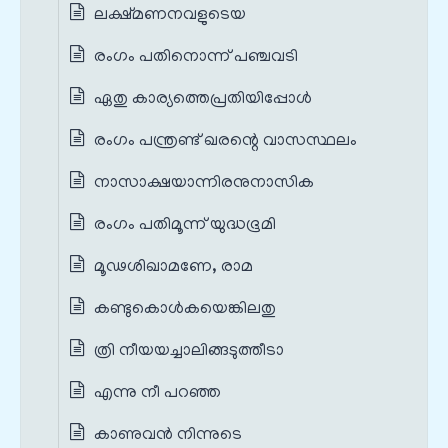
ലക്ഷ്മണനവളുടെയ
രംഗം പതിനൊന്ന് പഞ്ചവടി
ഏതു കാര്യത്തെപ്രതിയിപ്പോൾ
രംഗം പന്ത്രണ്ട് ഖരന്റെ വാസസ്ഥലം
നാസാക്ഷയാന്നിരനുനാസിക
രംഗം പതിമൂന്ന് യുദ്ധഭൂമി
മൂഢശിഖാമണേ, രാമ
കണ്ടുകൊൾകയെങ്കിലതു
ത്രി നീയയച്ചാലിങ്ങടുത്തീടാ
എന്നു നീ പറഞ്ഞ
കാണുവൻ നിന്നുടെ