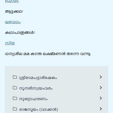
ചെമ്പട
ആട്ടക്കഥ:
ഖരവധം
കഥാപാത്രങ്ങൾ:
സീത
ധന്യശീല മമ കാന്ത ലക്ഷ്മണൻ തന്നെ വന്നൂ
ശ്രീരാമപട്ടാഭിഷേകം
സുന്ദരീസ്വയംവരം
സുഭദ്രാഹരണം
രാജസൂയം (വടക്കൻ)