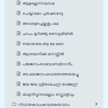
ആളല്ലെന്നാലധമ
ചെയ്യാമോ പുരുഷരൊടു
അവളെച്ചെയ്തതും മമ
ചാപം മുറിഞ്ഞു രണഭൂമിയിൽ
ഘോരശരം‌തടു മേ ഖരാ
ആടലെനിക്കു മനസ്സിൽ
പങ്കജസംഭവബാണമിദാനീം
അംഭോജസംഭവശരത്തെയയച്ചു
ജയ ജയ ശ്രീരാമചന്ദ്ര! രാജേന്ദ്ര!
മാമുനീവൃന്ദമെല്ലാം സ്തോത്രവും
നിവാതകവചകാലകേയവധം