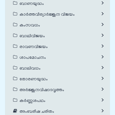
ബാണയുദ്ധം
കാർത്തവീര്യാർജ്ജുന വിജയം
കംസവധം
ബാലിവിജയം
രാവണവിജയം
ശാപമോചനം
ബാലിവധം
തോരണയുദ്ധം
അർജ്ജുനവിഷാദവൃത്തം
കർണ്ണശപഥം
അംബരീഷ ചരിതം