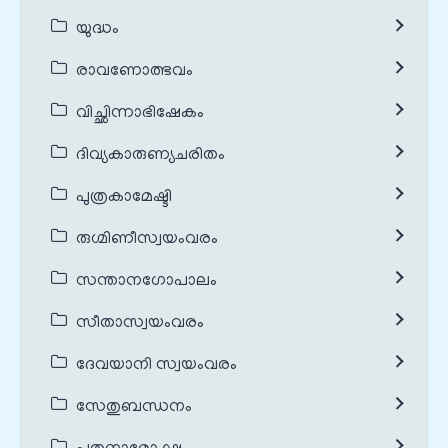
യുദ്ധം
രാവണോത്ഭവം
വിച്ഛിന്നാഭിഷേകം
ദിവ്യകാരുണ്യചരിതം
പുത്രകാമേഷ്ടി
രുഗ്മിണീസ്വയംവരം
സന്താനഗോപാലം
സീതാസ്വയംവരം
ദേവയാനി സ്വയംവരം
സേതുബന്ധനം