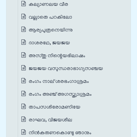
കല്യാണലയ വീര
വല്ലാതെ പറകിലോ
ആര്യപുത്രനെയിന്നു
ദാശരഥേ, ജയജയ
അസ്തു നിന്റെയഭിലാഷം
ജയജയ വസുന്ധരാഭാഗ്യസഞ്ചയ
രംഗം നാല് ശരഭംഗാശ്രമം
രംഗം അഞ്ച് അഗസ്ത്യാശ്രമം
താപസശിരോമണിയേ
രാഘവ, വിജയശീല
നിൻകരുണകൊണ്ടു ഞാനും