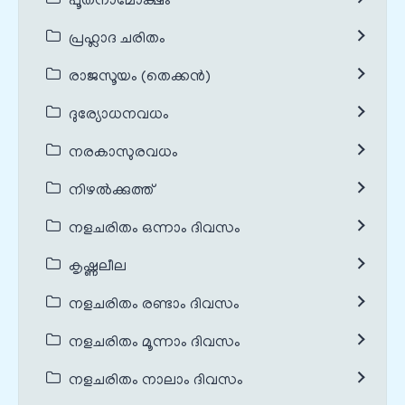
പൂതനാമോക്ഷം
പ്രഹ്ലാദ ചരിതം
രാജസൂയം (തെക്കൻ)
ദുര്യോധനവധം
നരകാസുരവധം
നിഴൽക്കുത്ത്
നളചരിതം ഒന്നാം ദിവസം
കൃഷ്ണലീല
നളചരിതം രണ്ടാം ദിവസം
നളചരിതം മൂന്നാം ദിവസം
നളചരിതം നാലാം ദിവസം