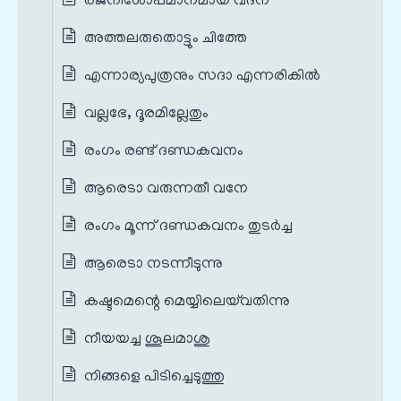
രജനീശോപമാനമായ വദന
അത്തലരുതൊട്ടും ചിത്തേ
എന്നാര്യപുത്രനും സദാ എന്നരികിൽ
വല്ലഭേ, ദൂരമില്ലേതും
രംഗം രണ്ട് ദണ്ഡകവനം
ആരെടാ വരുന്നതീ വനേ
രംഗം മൂന്ന് ദണ്ഡകവനം തുടർച്ച
ആരെടാ നടന്നീടുന്നു
കഷ്ടമെന്റെ മെയ്യിലെയ്‌വതിന്നു
നീയയച്ച ശൂലമാശു
നിങ്ങളെ പിടിച്ചെടുത്തു