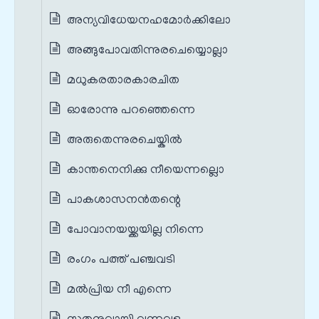
അന്യവിധേയനഹമോർക്കിലോ
അങ്ങുപോവതിന്നുരചെയ്യൊല്ലാ
മധുകരതാരകാരചിത
ഓരോന്നു പറഞ്ഞെന്നെ
അരുതെന്നുരചെയ്കിൽ
കാന്തനെനിക്കു നീയെന്നല്ലൊ
പാകശാസനൻതന്റെ
പോവാനയയ്ക്കയില്ല നിന്നെ
രംഗം പത്ത് പഞ്ചവടി
മൽപ്രിയ നീ എന്നെ