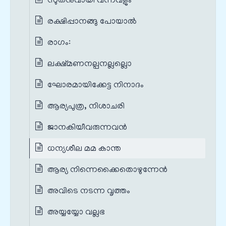
സുതനുവായി വന്നവളും
രക്ഷിപ്പാനങ്ങു പോയാൽ
രാഗം:
ലക്ഷ്മണനല്പനല്ലല്ലൊ
ഘോരമായിക്കേട്ട നിനാദം
ആര്യപുത്ര, നിശാചരി
ജാനകിയീവരുന്നവൻ
ധന്യശീല മമ കാന്ത
ആര്യ നിന്നെക്കൈതൊഴുന്നേൻ
അവിടെ നടന്ന വൃത്തം
അയ്യയ്യോ വല്ലഭ