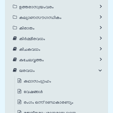
ഉത്തരാസ്വയംവരം
കല്യാണസൗഗന്ധികം
കിരാതം
കിർമ്മീരവധം
കീചകവധം
കുചേലവൃത്തം
ഖരവധം
കഥാസംഗ്രഹം
വേഷങ്ങൾ
രംഗം ഒന്ന് ദണ്ഡകാരണ്യം