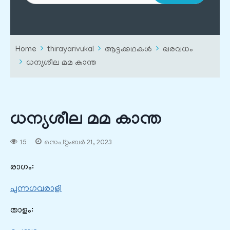
Home
thirayarivukal
ആട്ടക്കഥകൾ
ഖരവധം
ധന്യശീല മമ കാന്ത
ധന്യശീല മമ കാന്ത
15
സെപ്റ്റംബർ 21, 2023
രാഗം:
പുന്നഗവരാളി
താളം: