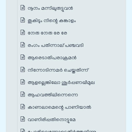
നൂനം മന്നിലുരുട്ടുവൻ
തൂകിടും നിന്റെ കങ്കാളം
നേരു നേരു രേ രേ
രംഗം പതിന്നാല് പഞ്ചവടി
ആരെടാതിപരാക്രമൻ
നിന്നോടിന്നമർ ചെയ്തതിന്ന്
ആളല്ലെങ്കിലോ ശൂർപ്പണഖീമുല
ആഹവത്തിലിന്നെന്നെ
കാണലാമെന്റെ പാണിയാൽ
വാണിരിപ്പതിനൊട്ടുമേ