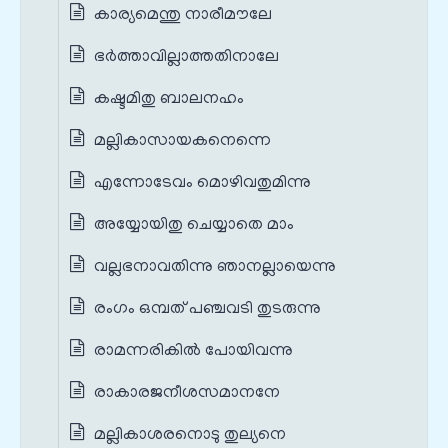
കാര്യമെന്തു നാരീമൗലേ
ഭർത്താവില്ലാത്തതിനാലേ
കഷ്ടമിതു ബാലനഹം
മല്ലികാസായകനെന്നെ
എന്നോടേവം മൊഴിവതുമിന്നു
അയ്യോയിതു ചെയ്യാതെ മാം
വല്ലഭനാവതിന്നു ഞാനല്ലായെന്നു
രംഗം ഒമ്പത് പഞ്ചവടി തുടരുന്നു
രാമന്നരികിൽ പോയിവന്നു
രാകാരജനീശസമാനനേ
മല്ലികാശരനൊടു തുല്യനെ