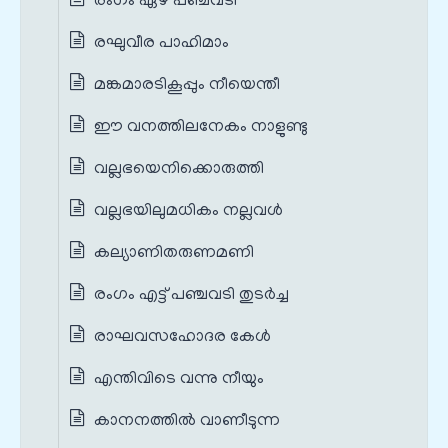
രംഗം ഏഴ് പഞ്ചവടി
രഘുവീര പാഹിമാം
മങ്കമാരടികൂപ്പും നീയെന്തീ
ഈ വനത്തിലനേകം നാളുണ്ടു
വല്ലഭയെനിക്കൊരുത്തി
വല്ലഭയിലുമധികം നല്ലവൾ
കല്യാണിതരുണമണി
രംഗം എട്ട് പഞ്ചവടി തുടർച്ച
രാഘവസഹോദര കേൾ
എന്തിവിടെ വന്നു നീയും
കാനനത്തിൽ വാണീടുന്ന