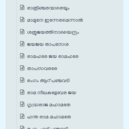
രാത്രിഞ്ചരന്മാരെയും
മാമുനേ ഇന്നേരമെന്നാൽ
ശത്രുജയത്തിനായൈന്ദ്രം
ജയജയ താപസേശ
രാമഹരേ ജയ രാമഹരേ
താപസവരരേ
രംഗം ആറ് പഞ്ചവടി
രാമ നീലകളേബര ജയ
ഗൃദ്ധ്രരാജ മഹാമതേ
ഹന്ത രാമ മഹാമതേ