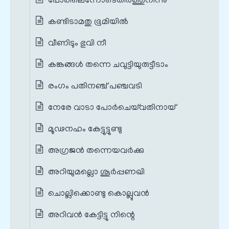
പോരിലെന്നോടെതിർത്തുനിന്നു
കണ്ടിടാമതു ഭൂമിയിൽ
വീണിടും ഭുവി നീ
കങ്കങ്ങൾ തന്നെ ചവുട്ടിയുരുട്ടീടാം
രംഗം പതിനഞ്ച് പഞ്ചവടി
നേരേ വാടാ പോർചെയ്‌വതിനായ്
മൂഢനഹം കേട്ടുട്ടുണ്ടു
അഗ്രജൻ തന്നെയവർക്കു
അറിയുമല്ലൊ ശൂർപ്പണഖി
ചൊല്ലിക്കൊണ്ടു കൊല്ലുവൻ
അറിവൻ കേട്ടിട്ടു നിന്റെ