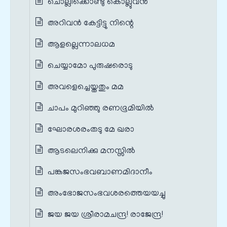
ചൊല്ലിക്കൊണ്ടു കൊല്ലുവൻ
അറിവൻ കേട്ടിട്ടു നിന്റെ
ആളല്ലെന്നാലധമ
ചെയ്യാമോ പുരുഷരൊടു
അവളെച്ചെയ്തതും മമ
ചാപം മുറിഞ്ഞു രണഭൂമിയിൽ
ഘോരശരം‌തടു മേ ഖരാ
ആടലെനിക്കു മനസ്സിൽ
പങ്കജസംഭവബാണമിദാനീം
അംഭോജസംഭവശരത്തെയയച്ചു
ജയ ജയ ശ്രീരാമചന്ദ്ര! രാജേന്ദ്ര!