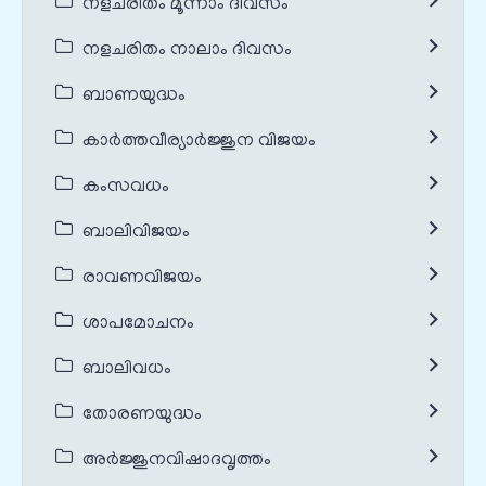
നളചരിതം മൂന്നാം ദിവസം
നളചരിതം നാലാം ദിവസം
ബാണയുദ്ധം
കാർത്തവീര്യാർജ്ജുന വിജയം
കംസവധം
ബാലിവിജയം
രാവണവിജയം
ശാപമോചനം
ബാലിവധം
തോരണയുദ്ധം
അർജ്ജുനവിഷാദവൃത്തം