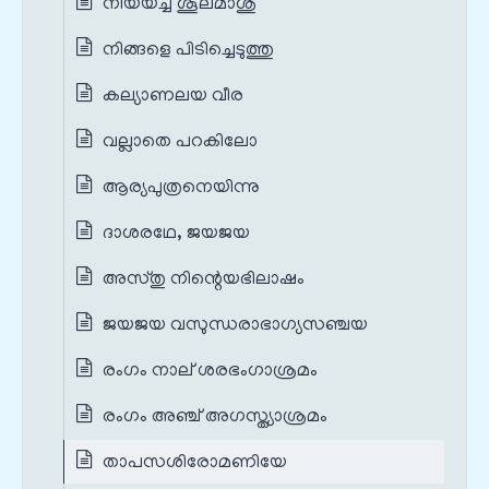
നീയയച്ച ശൂലമാശു
നിങ്ങളെ പിടിച്ചെടുത്തു
കല്യാണലയ വീര
വല്ലാതെ പറകിലോ
ആര്യപുത്രനെയിന്നു
ദാശരഥേ, ജയജയ
അസ്തു നിന്റെയഭിലാഷം
ജയജയ വസുന്ധരാഭാഗ്യസഞ്ചയ
രംഗം നാല് ശരഭംഗാശ്രമം
രംഗം അഞ്ച് അഗസ്ത്യാശ്രമം
താപസശിരോമണിയേ