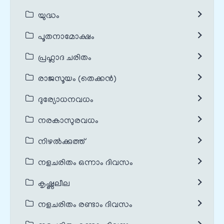
യുദ്ധം
പൂതനാമോക്ഷം
പ്രഹ്ലാദ ചരിതം
രാജസൂയം (തെക്കൻ)
ദുര്യോധനവധം
നരകാസുരവധം
നിഴൽക്കുത്ത്
നളചരിതം ഒന്നാം ദിവസം
കൃഷ്ണലീല
നളചരിതം രണ്ടാം ദിവസം