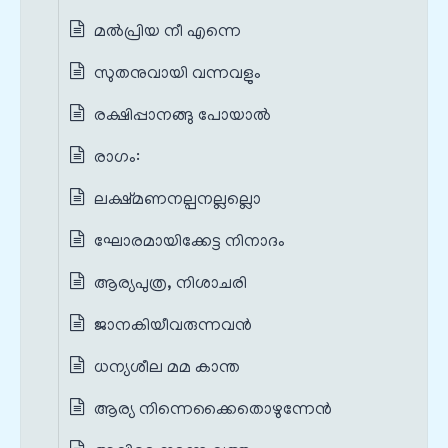
മൽപ്രിയ നീ എന്നെ
സുതനുവായി വന്നവളും
രക്ഷിപ്പാനങ്ങു പോയാൽ
രാഗം:
ലക്ഷ്മണനല്പനല്ലല്ലൊ
ഘോരമായിക്കേട്ട നിനാദം
ആര്യപുത്ര, നിശാചരി
ജാനകിയീവരുന്നവൻ
ധന്യശീല മമ കാന്ത
ആര്യ നിന്നെക്കൈതൊഴുന്നേൻ