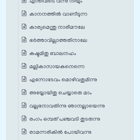
എന്തിവിടെ വന്നു നീയും
കാനനത്തിൽ വാണീടുന്ന
കാര്യമെന്തു നാരീമൗലേ
ഭർത്താവില്ലാത്തതിനാലേ
കഷ്ടമിതു ബാലനഹം
മല്ലികാസായകനെന്നെ
എന്നോടേവം മൊഴിവതുമിന്നു
അയ്യോയിതു ചെയ്യാതെ മാം
വല്ലഭനാവതിന്നു ഞാനല്ലായെന്നു
രംഗം ഒമ്പത് പഞ്ചവടി തുടരുന്നു
രാമന്നരികിൽ പോയിവന്നു