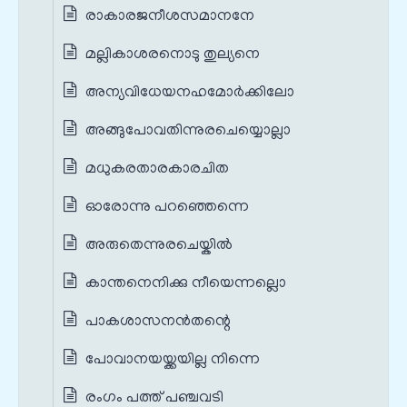
രാകാരജനീശസമാനനേ
മല്ലികാശരനൊടു തുല്യനെ
അന്യവിധേയനഹമോർക്കിലോ
അങ്ങുപോവതിന്നുരചെയ്യൊല്ലാ
മധുകരതാരകാരചിത
ഓരോന്നു പറഞ്ഞെന്നെ
അരുതെന്നുരചെയ്കിൽ
കാന്തനെനിക്കു നീയെന്നല്ലൊ
പാകശാസനൻതന്റെ
പോവാനയയ്ക്കയില്ല നിന്നെ
രംഗം പത്ത് പഞ്ചവടി