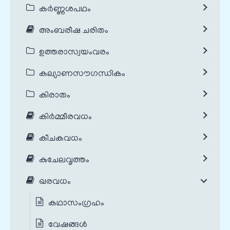
കർണ്ണശപഥം
അംബരീഷ ചരിതം
ഉത്തരാസ്വയംവരം
കല്യാണസൗഗന്ധികം
കിരാതം
കിർമ്മീരവധം
കീചകവധം
കുചേലവൃത്തം
ഖരവധം
കഥാസംഗ്രഹം
വേഷങ്ങൾ