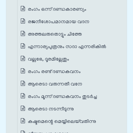
രംഗം ഒന്ന് ദണ്ഡകാരണ്യം
രജനീശോപമാനമായ വദന
അത്തലരുതൊട്ടും ചിത്തേ
എന്നാര്യപുത്രനും സദാ എന്നരികിൽ
വല്ലഭേ, ദൂരമില്ലേതും
രംഗം രണ്ട് ദണ്ഡകവനം
ആരെടാ വരുന്നതീ വനേ
രംഗം മൂന്ന് ദണ്ഡകവനം തുടർച്ച
ആരെടാ നടന്നീടുന്നു
കഷ്ടമെന്റെ മെയ്യിലെയ്‌വതിന്നു