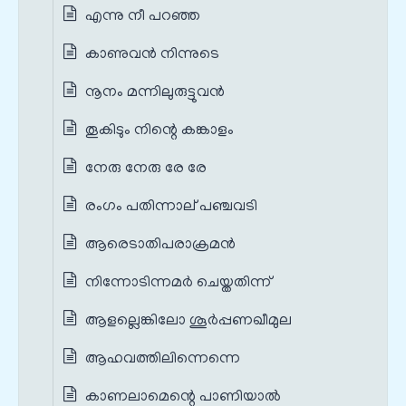
എന്നു നീ പറഞ്ഞ
കാണുവൻ നിന്നുടെ
നൂനം മന്നിലുരുട്ടുവൻ
തൂകിടും നിന്റെ കങ്കാളം
നേരു നേരു രേ രേ
രംഗം പതിന്നാല് പഞ്ചവടി
ആരെടാതിപരാക്രമൻ
നിന്നോടിന്നമർ ചെയ്തതിന്ന്
ആളല്ലെങ്കിലോ ശൂർപ്പണഖീമുല
ആഹവത്തിലിന്നെന്നെ
കാണലാമെന്റെ പാണിയാൽ