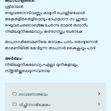
കഥാപാത്രങ്ങൾ
:
ശ്രീരാമൻ
രഘുവരനൊടിവണ്ണം മാമുനീ ചൊല്ലിയപ്പോൾ
അകതളിർതെളിവൊടും ദേഹമഗ്നൗ സ ഹുത്വാ
രഘുവരചരണാബ്ജേ ചേർന്നു രാമൻ തദാനീം
നിഖിലമുനികുലേഡ്യം കണ്ടഗസ്ത്യം ബഭാഷേ
താപസശിരോമണിയേ താവകം പാദം തൊഴുന്നേൻ
താരണിയിൽ മേവീടുന്ന താപസർ കൈകൂപ്പും പാദ!
അർത്ഥം
:
നിഖിലമുനികുലേഡ്യം=എല്ലാ മുനികളാലും
സ്തുതിയ്ക്കപ്പെടുന്നവനായ
രാവണോത്ഭവം
വിച്ഛിന്നാഭിഷേകം