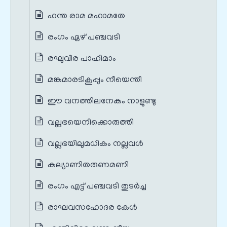
ഹന്ത രാമ മഹാമതേ
രംഗം ഏഴ് പഞ്ചവടി
രഘുവീര പാഹിമാം
മങ്കമാരടികൂപ്പും നീയെന്തീ
ഈ വനത്തിലനേകം നാളുണ്ടു
വല്ലഭയെനിക്കൊരുത്തി
വല്ലഭയിലുമധികം നല്ലവൾ
കല്യാണിതരുണമണി
രംഗം എട്ട് പഞ്ചവടി തുടർച്ച
രാഘവസഹോദര കേൾ