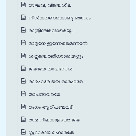
രാഘവ, വിജയശീല
നിൻകരുണകൊണ്ടു ഞാനും
രാത്രിഞ്ചരന്മാരെയും
മാമുനേ ഇന്നേരമെന്നാൽ
ശത്രുജയത്തിനായൈന്ദ്രം
ജയജയ താപസേശ
രാമഹരേ ജയ രാമഹരേ
താപസവരരേ
രംഗം ആറ് പഞ്ചവടി
രാമ നീലകളേബര ജയ
ഗൃദ്ധ്രരാജ മഹാമതേ