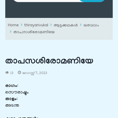
Home
thirayarivukal
ആട്ടക്കഥകൾ
ഖരവധം
താപസശിരോമണിയേ
താപസശിരോമണിയേ
13
ഓഗസ്റ്റ്‌ 7, 2023
രാഗം
:
സൌരാഷ്ട്രം
താളം
:
അടന്ത