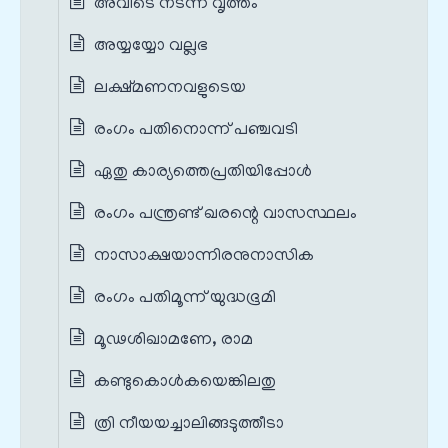
അവിടെ നടന്ന വൃത്തം
അയ്യയ്യോ വല്ലഭ
ലക്ഷ്മണനവളുടെയ
രംഗം പതിനൊന്ന് പഞ്ചവടി
ഏതു കാര്യത്തെപ്രതിയിപ്പോൾ
രംഗം പന്ത്രണ്ട് ഖരന്റെ വാസസ്ഥലം
നാസാക്ഷയാന്നിരനുനാസിക
രംഗം പതിമൂന്ന് യുദ്ധഭൂമി
മൂഢശിഖാമണേ, രാമ
കണ്ടുകൊൾകയെങ്കിലതു
ത്രി നീയയച്ചാലിങ്ങടുത്തീടാ