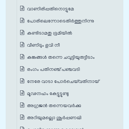
വാണിരിപ്പതിനൊട്ടുമേ
പോരിലെന്നോടെതിർത്തുനിന്നു
കണ്ടിടാമതു ഭൂമിയിൽ
വീണിടും ഭുവി നീ
കങ്കങ്ങൾ തന്നെ ചവുട്ടിയുരുട്ടീടാം
രംഗം പതിനഞ്ച് പഞ്ചവടി
നേരേ വാടാ പോർചെയ്‌വതിനായ്
മൂഢനഹം കേട്ടുട്ടുണ്ടു
അഗ്രജൻ തന്നെയവർക്കു
അറിയുമല്ലൊ ശൂർപ്പണഖി