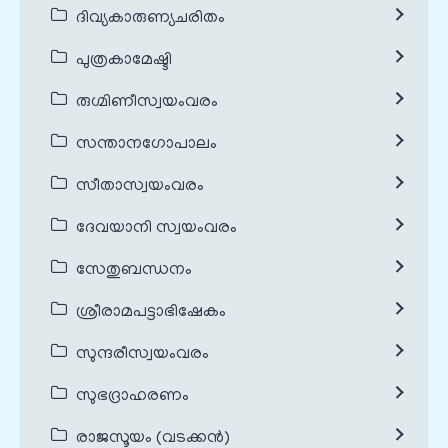
ദിവ്യകാരുണ്യചരിതം
പുത്രകാമേഷ്ടി
രുഗ്മിണീസ്വയംവരം
സന്താനഗോപാലം
സീതാസ്വയംവരം
ദേവയാനി സ്വയംവരം
സേതുബന്ധനം
ശ്രീരാമപട്ടാഭിഷേകം
സുന്ദരീസ്വയംവരം
സുഭദ്രാഹരണം
രാജസൂയം (വടക്കൻ)