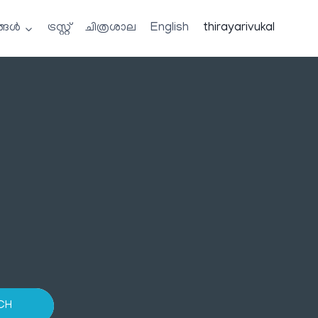
്ങൾ
ട്രസ്റ്റ്
ചിത്രശാല
English
thirayarivukal