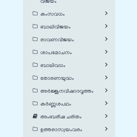
വിജയം
കംസവധം
ബാലിവിജയം
രാവണവിജയം
ശാപമോചനം
ബാലിവധം
തോരണയുദ്ധം
അർജ്ജുനവിഷാദവൃത്തം
കർണ്ണശപഥം
അംബരീഷ ചരിതം
ഉത്തരാസ്വയംവരം