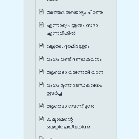
അത്തലരുതൊട്ടും ചിത്തേ
എന്നാര്യപുത്രനും സദാ
എന്നരികിൽ
വല്ലഭേ, ദൂരമില്ലേതും
രംഗം രണ്ട് ദണ്ഡകവനം
ആരെടാ വരുന്നതീ വനേ
രംഗം മൂന്ന് ദണ്ഡകവനം
തുടർച്ച
ആരെടാ നടന്നീടുന്നു
കഷ്ടമെന്റെ
മെയ്യിലെയ്‌വതിന്നു