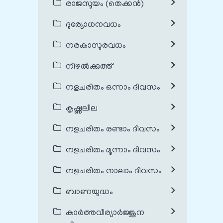
രാജസൂയം (തെക്കൻ)
ദുര്യോധനവധം
നരകാസുരവധം
നിഴൽക്കുത്ത്
നളചരിതം ഒന്നാം ദിവസം
കൃഷ്ണലീല
നളചരിതം രണ്ടാം ദിവസം
നളചരിതം മൂന്നാം ദിവസം
നളചരിതം നാലാം ദിവസം
ബാണയുദ്ധം
കാർത്തവീര്യാർജ്ജുന