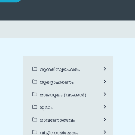
സുന്ദരീസ്വയംവരം
സുഭദ്രാഹരണം
രാജസൂയം (വടക്കൻ)
യുദ്ധം
രാവണോത്ഭവം
വിച്ഛിന്നാഭിഷേകം