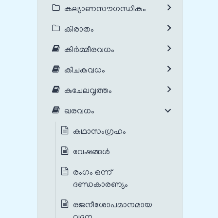
കല്യാണസൗഗന്ധികം
കിരാതം
കിർമ്മീരവധം
കീചകവധം
കുചേലവൃത്തം
ഖരവധം
കഥാസംഗ്രഹം
വേഷങ്ങൾ
രംഗം ഒന്ന്
ദണ്ഡകാരണ്യം
രജനീശോപമാനമായ
വദന