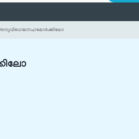
അന്യവിധേയനഹമോർക്കിലോ
കിലോ