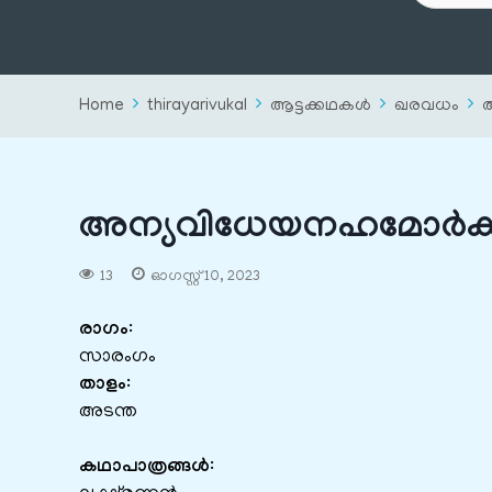
Home
thirayarivukal
ആട്ടക്കഥകൾ
ഖരവധം
അന്യവിധേയനഹമോർക്
13
ഓഗസ്റ്റ്‌ 10, 2023
രാഗം
:
സാരംഗം
താളം
:
അടന്ത
കഥാപാത്രങ്ങൾ
: