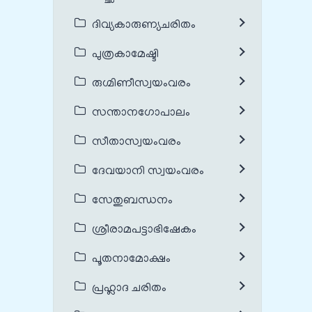
ദിവ്യകാരുണ്യചരിതം
പുത്രകാമേഷ്ടി
രുഗ്മിണീസ്വയംവരം
സന്താനഗോപാലം
സീതാസ്വയംവരം
ദേവയാനി സ്വയംവരം
സേതുബന്ധനം
ശ്രീരാമപട്ടാഭിഷേകം
പൂതനാമോക്ഷം
പ്രഹ്ലാദ ചരിതം