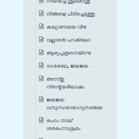
നീയയച്ച ശൂലമാശു
നിങ്ങളെ പിടിച്ചെടുത്തു
കല്യാണലയ വീര
വല്ലാതെ പറകിലോ
ആര്യപുത്രനെയിന്നു
ദാശരഥേ, ജയജയ
അസ്തു
നിന്റെയഭിലാഷം
ജയജയ
വസുന്ധരാഭാഗ്യസഞ്ചയ
രംഗം നാല്
ശരഭംഗാശ്രമം