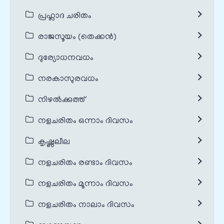
പ്രഹ്ലാദ ചരിതം
രാജസൂയം (തെക്കൻ)
ദുര്യോധനവധം
നരകാസുരവധം
നിഴൽക്കുത്ത്
നളചരിതം ഒന്നാം ദിവസം
കൃഷ്ണലീല
നളചരിതം രണ്ടാം ദിവസം
നളചരിതം മൂന്നാം ദിവസം
നളചരിതം നാലാം ദിവസം