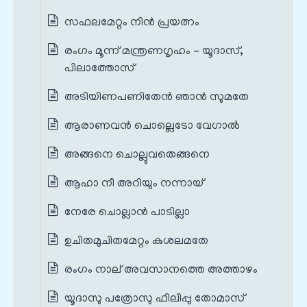
സഫലമേറ്റം നിൻ പ്രയത്നം
രംഗം മൂന്ന് മന്ത്രണഗൃഹം - യൂദാസ്‌,
പിലാത്തോസ്‌
അടിയിണപണിതേൻ ഞാൻ സുമതേ
ആരാണവൻ ചൊല്ലെടോ വേഗാൽ
അങ്ങനെ ചൊല്ലുവതെങ്ങനെ
ആഹാ നീ അറിയും നന്നായ്‌
നേരേ ചൊല്ലാൻ പാടില്ലാ
ഉചിതമുചിതമേറ്റം കുശലമതേ
രംഗം നാല് അവസാനത്തെ അത്താഴം
യൂദാസു പത്രോസു ഫിലിപ്പു തോമാസ്‌