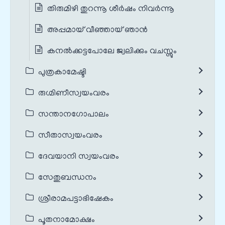
തിരുമിഴി തുറന്നൂ ശീർഷം നിവര്‍ന്നൂ
അപ്പമായ്‌ വീഞ്ഞായ്‌ ഞാൻ
കനല്‍ക്കട്ടപോലേ ജ്വലിക്കും വചസ്സും
പുത്രകാമേഷ്ടി
രുഗ്മിണീസ്വയംവരം
സന്താനഗോപാലം
സീതാസ്വയംവരം
ദേവയാനി സ്വയംവരം
സേതുബന്ധനം
ശ്രീരാമപട്ടാഭിഷേകം
പൂതനാമോക്ഷം