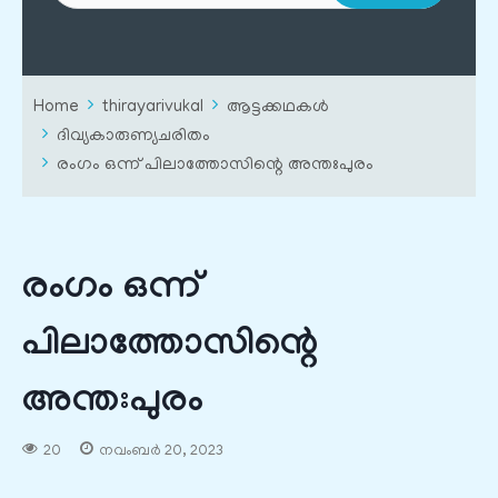
Home
thirayarivukal
ആട്ടക്കഥകൾ
ദിവ്യകാരുണ്യചരിതം
രംഗം ഒന്ന് പിലാത്തോസിന്റെ അന്തഃപുരം
രംഗം ഒന്ന്
പിലാത്തോസിന്റെ
അന്തഃപുരം
20
നവംബർ 20, 2023