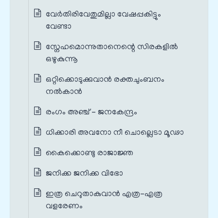
വേര്‍തിരിവേതുമില്ലാ വേഷപ്പകിട്ടും
വേണ്ടാ
സ്നേഹമൊന്നുതാനെന്റെ സിരകളിൽ
ഒഴുകുന്നൂ
ഒറ്റിക്കൊടുക്കുവാൻ രക്തചുംബനം
നല്‍കാൻ
രംഗം അഞ്ച് – ജനകേന്ദ്രം
ധിക്കാരി അവനോ നീ ചൊല്ലെടാ മൂഢാ
കൈക്കൊണ്ടു രാജാജ്ഞ
ജനിക്ക ജനിക്ക വിഭോ
ഇത്ര ചെറുതാകുവാൻ എത്ര-എത്ര
വളരേണം