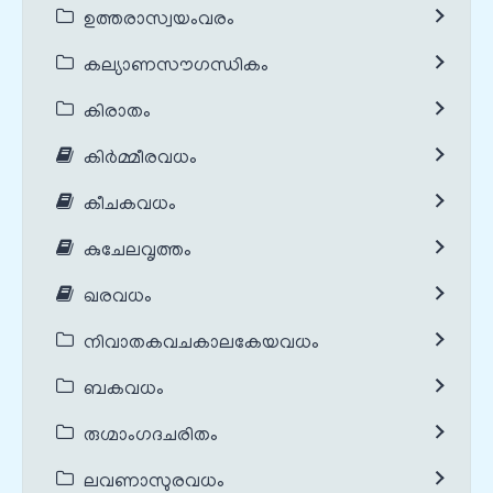
ഉത്തരാസ്വയംവരം
കല്യാണസൗഗന്ധികം
കിരാതം
കിർമ്മീരവധം
കീചകവധം
കുചേലവൃത്തം
ഖരവധം
നിവാതകവചകാലകേയവധം
ബകവധം
രുഗ്മാംഗദചരിതം
ലവണാസുരവധം