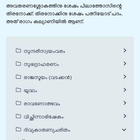
അവതരണശ്ലോകത്തിനു ശേഷം പിലാത്തോസിന്റെ
തിരനോക്ക്. തിരനോക്കിനു ശേഷം പത്നിയോട് പദം.
അത് രാഗം കല്യാണിയിൽ ആണ്.
സുന്ദരീസ്വയംവരം
സുഭദ്രാഹരണം
രാജസൂയം (വടക്കൻ)
യുദ്ധം
രാവണോത്ഭവം
വിച്ഛിന്നാഭിഷേകം
ദിവ്യകാരുണ്യചരിതം