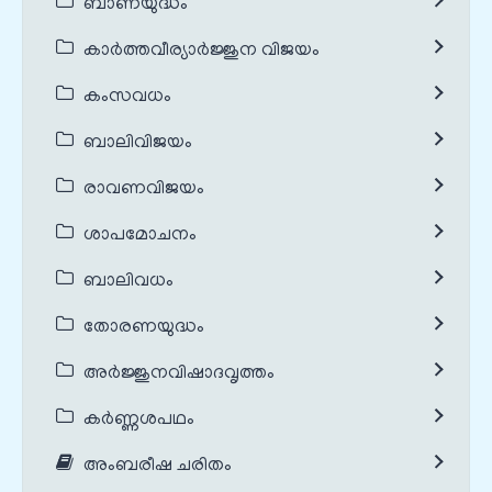
ബാണയുദ്ധം
കാർത്തവീര്യാർജ്ജുന വിജയം
കംസവധം
ബാലിവിജയം
രാവണവിജയം
ശാപമോചനം
ബാലിവധം
തോരണയുദ്ധം
അർജ്ജുനവിഷാദവൃത്തം
കർണ്ണശപഥം
അംബരീഷ ചരിതം