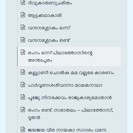
ദിവ്യകാരുണ്യചരിതം
ആട്ടക്കഥാകാരി
വന്ദനശ്ലോകം ഒന്ന്
വന്ദനശ്ലോകം രണ്ട്
രംഗം ഒന്ന് പിലാത്തോസിന്റെ
അന്തഃപുരം
കല്ല്യാണീ ചൊല്‍ക മമ വല്ലഭേ കാരണം
പാര്‍വ്വണശശിവദനാ മാമകനാഥാ
പൂജ്യേ നിനക്കേവം രാജ്യകാര്യമോതാൻ
രംഗം രണ്ട്. സഭാതലം - പിലാത്തോസ്‌,
ദൂതൻ
ജയജയ വീര നായകാ സാദരം വന്ദേ