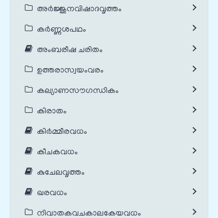
അർജ്ജുനവിഷാദവൃത്തം
കർണ്ണശപഥം
അംബരീഷ ചരിതം
ഉത്തരാസ്വയംവരം
കല്യാണസൗഗന്ധികം
കിരാതം
കിർമ്മീരവധം
കീചകവധം
കുചേലവൃത്തം
ഖരവധം
നിവാതകവചകാലകേയവധം