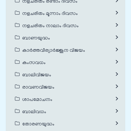
നളചരിതം രണ്ടാം ദിവസം
നളചരിതം മൂന്നാം ദിവസം
നളചരിതം നാലാം ദിവസം
ബാണയുദ്ധം
കാർത്തവീര്യാർജ്ജുന വിജയം
കംസവധം
ബാലിവിജയം
രാവണവിജയം
ശാപമോചനം
ബാലിവധം
തോരണയുദ്ധം