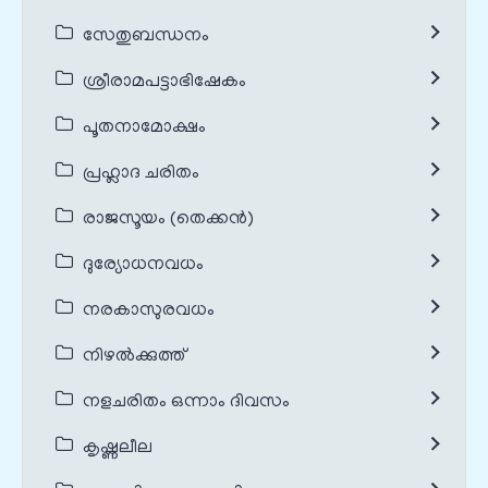
സേതുബന്ധനം
ശ്രീരാമപട്ടാഭിഷേകം
പൂതനാമോക്ഷം
പ്രഹ്ലാദ ചരിതം
രാജസൂയം (തെക്കൻ)
ദുര്യോധനവധം
നരകാസുരവധം
നിഴൽക്കുത്ത്
നളചരിതം ഒന്നാം ദിവസം
കൃഷ്ണലീല