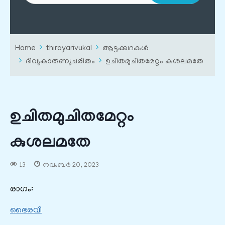
Home
thirayarivukal
ആട്ടക്കഥകൾ
ദിവ്യകാരുണ്യചരിതം
ഉചിതമുചിതമേറ്റം കുശലമതേ
ഉചിതമുചിതമേറ്റം
കുശലമതേ
13
നവംബർ 20, 2023
രാഗം:
ഭൈരവി