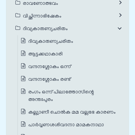
രാവണോത്ഭവം
വിച്ഛിന്നാഭിഷേകം
ദിവ്യകാരുണ്യചരിതം
ദിവ്യകാരുണ്യചരിതം
ആട്ടക്കഥാകാരി
വന്ദനശ്ലോകം ഒന്ന്
വന്ദനശ്ലോകം രണ്ട്
രംഗം ഒന്ന് പിലാത്തോസിന്റെ
അന്തഃപുരം
കല്ല്യാണീ ചൊല്‍ക മമ വല്ലഭേ കാരണം
പാര്‍വ്വണശശിവദനാ മാമകനാഥാ