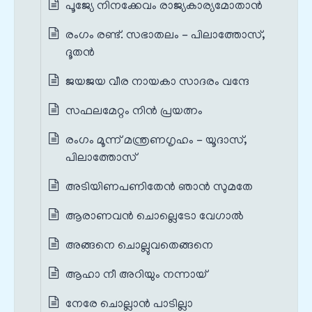
പൂജ്യേ നിനക്കേവം രാജ്യകാര്യമോതാൻ
രംഗം രണ്ട്. സഭാതലം - പിലാത്തോസ്‌,
ദൂതൻ
ജയജയ വീര നായകാ സാദരം വന്ദേ
സഫലമേറ്റം നിൻ പ്രയത്നം
രംഗം മൂന്ന് മന്ത്രണഗൃഹം - യൂദാസ്‌,
പിലാത്തോസ്‌
അടിയിണപണിതേൻ ഞാൻ സുമതേ
ആരാണവൻ ചൊല്ലെടോ വേഗാൽ
അങ്ങനെ ചൊല്ലുവതെങ്ങനെ
ആഹാ നീ അറിയും നന്നായ്‌
നേരേ ചൊല്ലാൻ പാടില്ലാ