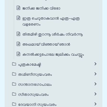
ജനിക്ക ജനിക്ക വിഭോ
ഇത്ര ചെറുതാകുവാൻ എത്ര-എത്ര
വളരേണം
തിരുമിഴി തുറന്നൂ ശീർഷം നിവര്‍ന്നൂ
അപ്പമായ്‌ വീഞ്ഞായ്‌ ഞാൻ
കനല്‍ക്കട്ടപോലേ ജ്വലിക്കും വചസ്സും
പുത്രകാമേഷ്ടി
രുഗ്മിണീസ്വയംവരം
സന്താനഗോപാലം
സീതാസ്വയംവരം
ദേവയാനി സ്വയംവരം