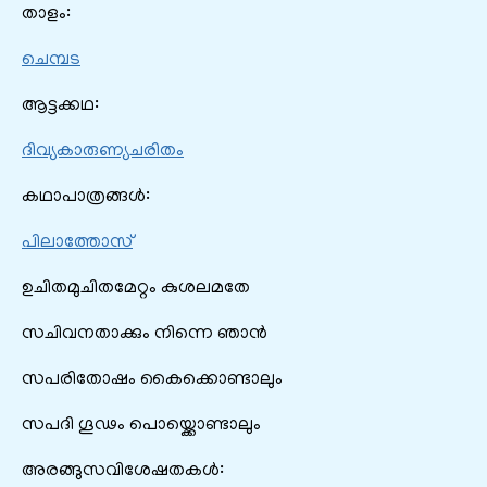
താളം:
ചെമ്പട
ആട്ടക്കഥ:
ദിവ്യകാരുണ്യചരിതം
കഥാപാത്രങ്ങൾ:
പിലാത്തോസ്‌
ഉചിതമുചിതമേറ്റം കുശലമതേ
സചിവനതാക്കും നിന്നെ ഞാൻ
സപരിതോഷം കൈക്കൊണ്ടാലും
സപദി ഗൂഢം പൊയ്ക്കൊണ്ടാലും
അരങ്ങുസവിശേഷതകൾ: