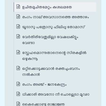
ഉചിതമുചിതമേറ്റം കുശലമതേ
രംഗം നാല് അവസാനത്തെ അത്താഴം
യൂദാസു പത്രോസു ഫിലിപ്പു തോമാസ്‌
വേര്‍തിരിവേതുമില്ലാ വേഷപ്പകിട്ടും
വേണ്ടാ
സ്നേഹമൊന്നുതാനെന്റെ സിരകളിൽ
ഒഴുകുന്നൂ
ഒറ്റിക്കൊടുക്കുവാൻ രക്തചുംബനം
നല്‍കാൻ
രംഗം അഞ്ച് – ജനകേന്ദ്രം
ധിക്കാരി അവനോ നീ ചൊല്ലെടാ മൂഢാ
കൈക്കൊണ്ടു രാജാജ്ഞ