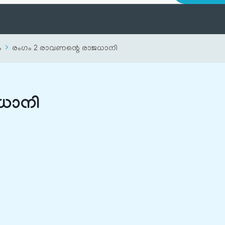
ം
രംഗം 2 രാവണന്റെ രാജധാനി
ധാനി