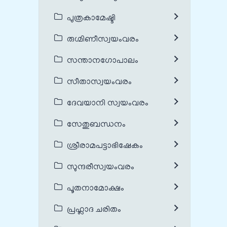
പുത്രകാമേഷ്ടി
രുഗ്മിണീസ്വയംവരം
സന്താനഗോപാലം
സീതാസ്വയംവരം
ദേവയാനി സ്വയംവരം
സേതുബന്ധനം
ശ്രീരാമപട്ടാഭിഷേകം
സുന്ദരീസ്വയംവരം
പൂതനാമോക്ഷം
പ്രഹ്ലാദ ചരിതം