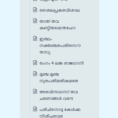
ശൈലപ്രകരവിശാല
താത! തവ
കുണ്ഠിതമെന്തഹോ
ഇത്ഥം
നക്തഞ്ചരപതിരസൗ
തസ്യ
രംഗം 4 ലങ്ക രാജധാനി
മുഞ്ച മുഞ്ച
സുരപതിമതികുമതേ
അരവിന്ദവാസ! തവ
ചരണങ്ങൾ വന്ദേ
പരിചിനൊടു കേൾക്ക
നിശിചരവര