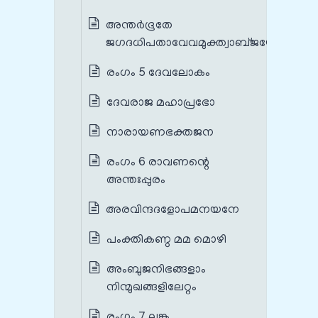
അന്തർഭൂതേ
ജഗദധിപതാവേവമുക്ത്വാബ്ജയോനൗ
രംഗം 5 ദേവലോകം
ദേവരാജ മഹാപ്രഭോ
നാരായണഭക്തജന
രംഗം 6 രാവണന്റെ
അന്തഃപ്പുരം
അരവിന്ദദളോപമനയനേ
പംക്തികണ്ഠ മമ മൊഴി
അംബുജനിഭങ്ങളാം
നിന്മുഖങ്ങളിലേറ്റം
രംഗം 7 ലങ്ക