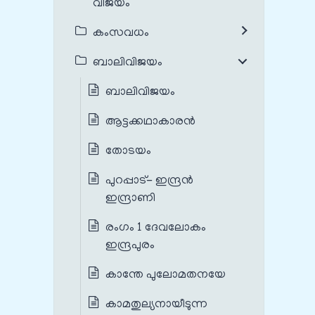
വിജയം
കംസവധം
ബാലിവിജയം
ബാലിവിജയം
ആട്ടക്കഥാകാരൻ
തോടയം
പുറപ്പാട്- ഇന്ദ്രൻ
ഇന്ദ്രാണി
രംഗം 1 ദേവലോകം
ഇന്ദ്രപുരം
കാന്തേ പുലോമതനയേ
കാമതുല്യനായീടുന്ന