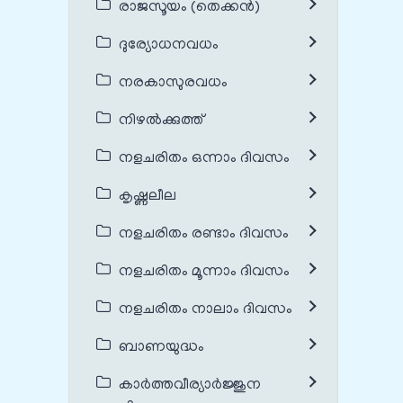
രാജസൂയം (തെക്കൻ)
ദുര്യോധനവധം
നരകാസുരവധം
നിഴൽക്കുത്ത്
നളചരിതം ഒന്നാം ദിവസം
കൃഷ്ണലീല
നളചരിതം രണ്ടാം ദിവസം
നളചരിതം മൂന്നാം ദിവസം
നളചരിതം നാലാം ദിവസം
ബാണയുദ്ധം
കാർത്തവീര്യാർജ്ജുന