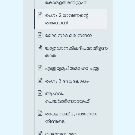
കോമളതരവിഗ്രഹ!
രംഗം 2 രാവണന്റെ
രാജധാനി
മേഘനാദ മമ നന്ദന
യാതുധാനകിലദീപമായീടുന്ന
താത
എത്രയുമുചിതമഹോ പുത്ര
രംഗം 3 ദേവലോകം
ആഹവം
ചെയ്‌വതിന്നായേഹി
രാക്ഷസകീട, ദശാനന,
നിന്നുടെ
വജ്രായുധ! തവ