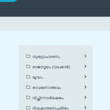
സുഭദ്രാഹരണം
രാജസൂയം (വടക്കൻ)
യുദ്ധം
രാവണോത്ഭവം
വിച്ഛിന്നാഭിഷേകം
ദിവ്യകാരുണ്യചരിതം