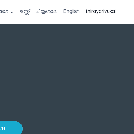
്ങൾ
ട്രസ്റ്റ്
ചിത്രശാല
English
thirayarivukal