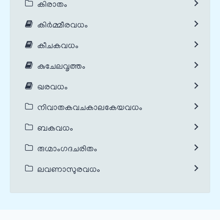
കിരാതം
കിർമ്മീരവധം
കീചകവധം
കുചേലവൃത്തം
ഖരവധം
നിവാതകവചകാലകേയവധം
ബകവധം
രുഗ്മാംഗദചരിതം
ലവണാസുരവധം