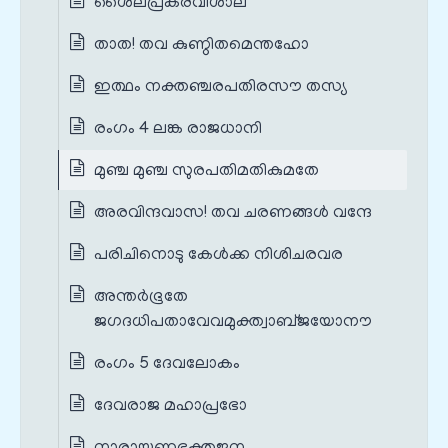
ശൈലപ്രകരവിശാല
താത! തവ കുണ്ഠിതമെന്തഹോ
ഇത്ഥം നക്തഞ്ചരപതിരസൗ തസ്യ
രംഗം 4 ലങ്ക രാജധാനി
മുഞ്ച മുഞ്ച സുരപതിമതികുമതേ
അരവിന്ദവാസ! തവ ചരണങ്ങൾ വന്ദേ
പരിചിനൊടു കേൾക്ക നിശിചരവര
അന്തർഭൂതേ
ജഗദധിപതാവേവമുക്ത്വാബ്ജയോനൗ
രംഗം 5 ദേവലോകം
ദേവരാജ മഹാപ്രഭോ