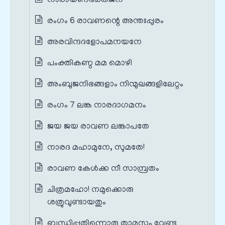
നാരായണഭക്തജന
രംഗം 6 രാവണന്റെ അന്തഃപ്പുരം
അരവിന്ദദളോപമനയനേ
പംക്തികണ്ഠ മമ മൊഴി
അംബുജനിഭങ്ങളാം നിന്മുഖങ്ങളിലേറ്റം
രംഗം 7 ലങ്ക നാരദാഗമനം
ജയ ജയ രാവണ ലങ്കാപതേ
നാരദ മഹാമുനേ, സുമതേ!
രാവണ കേള്‍ക്ക നീ സാമ്പ്രതം
ചിത്രമഹോ! നമുക്കൊരു
ശത്രുവുണ്ടായതും
ബന്ധിപ്പതിന്നൊരു താമസം വേണ്ട