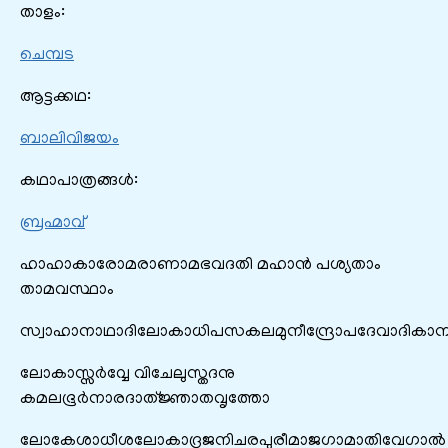
താളം:
ചെമ്പട
ആട്ടക്കഥ:
ബാലിവിജയം
കഥാപാത്രങ്ങൾ:
ബ്രഹ്മാവ്
ഹാഹാകാരോമരാണാമഭവദതി മഹാൻ പശ്യതാം
താമവസ്ഥാം
സ്വാഹാനാഥാദിലോകാധിപസകലമുനീന്ദ്രോപദേവാദികാന
ലോകാസ്സർവ്വേ വിചേലുസ്തദനു
കമലഭൂർനാരദാത്ജ്ഞാതവൃത്തോ
ലോകേശാധീശലോകാദ്രജനിചരപുരീമാജഗാമാതിവേഗാൽ