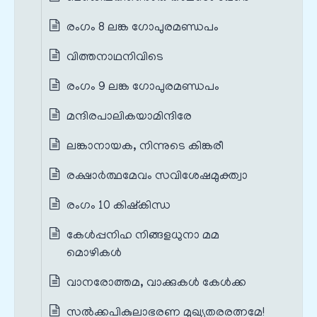
രംഗം 8 ലങ്ക ഗോപുരമണ്ഡപം
വിത്തനാഥനിവിടെ
രംഗം 9 ലങ്ക ഗോപുരമണ്ഡപം
മന്ദിരപാലികയാമിന്ദിരേ
ലങ്കാനായക, നിന്നുടെ കിങ്കരീ
രക്ഷാർത്ഥമേവം സവിശേഷമുക്ത്വാ
രംഗം 10 കിഷ്കിന്ധ
കേൾപ്പനിഹ നിങ്ങളധുനാ മമ
മൊഴികൾ
വാനരോത്തമ, വാക്കുകൾ കേൾക്ക
സൽക്കപികുലാഭരണ മുഖ്യതരരത്നമേ!