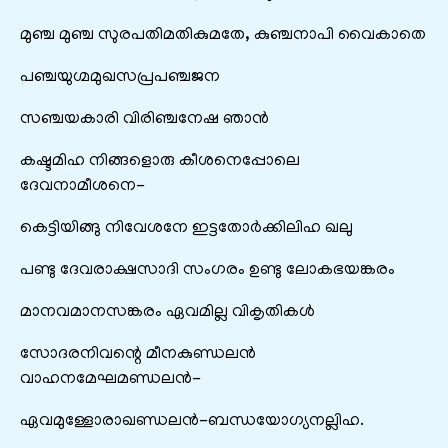
മുഞ്ച മുഞ്ച സുരപതിമതികുമതേ, കുഞ്ചനാപി വൈകാതെ
പഞ്ചയുഗ്മമുഖസപ്രപഞ്ചജന
സഞ്ചയകാരി വിരിഞ്ചനേഷ ഞാൻ
കഷ്ടമിഹ നിങ്ങളൊരു കീശനെപ്പോലെ
ദേവനാമീശനെ-
കെട്ടിയിങ്ങു നിവേശനേ ഇട്ടതോർക്കിലിഹ ഖലു
പണ്ടു ദേവരാക്ഷസാദി സംഗരം ഉണ്ടു ലോകഭയങ്കരം
മാനവമാനസങ്കരം ഏവമില്ല വികൃതികൾ
സോദരനിവന്റെ മീനകുണ്ഡലൻ
വാഹനമേഘമണ്ഡലൻ-
ഏവമുള്ളോരാഖണ്ഡലൻ-ബന്ധയോഗ്യനല്ലിഹ.