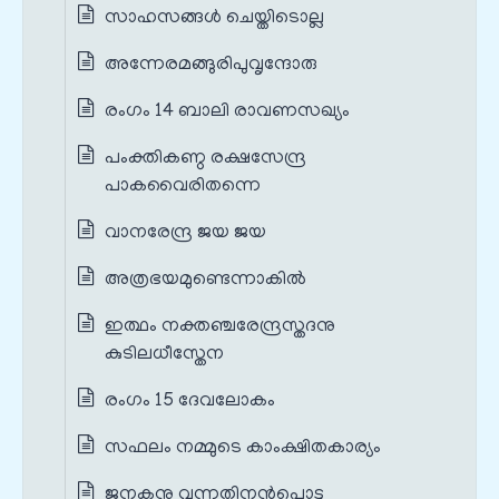
സാഹസങ്ങൾ ചെയ്തിടൊല്ല
അന്നേരമങ്ങുരിപുവൃന്ദോരു
രംഗം 14 ബാലി രാവണസഖ്യം
പംക്തികണ്ഠ രക്ഷസേന്ദ്ര
പാകവൈരിതന്നെ
വാനരേന്ദ്ര ജയ ജയ
അത്രഭയമുണ്ടെന്നാകില്‍
ഇത്ഥം നക്തഞ്ചരേന്ദ്രസ്തദനു
കുടിലധീസ്തേന
രംഗം 15 ദേവലോകം
സഫലം നമ്മുടെ കാംക്ഷിതകാര്യം
ജനകനു വന്നതിനൻപൊടു