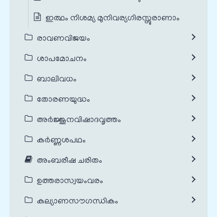
ഇത്ഥം നിശമ്യ മുനിവര്യഗിരസ്സുരാണാം
രാവണവിജയം
ശാപമോചനം
ബാലിവധം
തോരണയുദ്ധം
അർജ്ജുനവിഷാദവൃത്തം
കർണ്ണശപഥം
അംബരീഷ ചരിതം
ഉത്തരാസ്വയംവരം
കല്യാണസൗഗന്ധികം