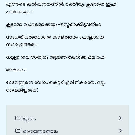
എന്നുടെ കൽപ്പനതന്നിൽ ഭക്തിയും കൂടാതെ ഇഹ
പാർക്കയും-
കൂടുമോ വംശമൊക്കയും-ഭസ്മമാക്കിടുവനിഹ
സംഗതിവരുത്താതെ കണ്ടിത്തരം ചൊല്ലാതെ
സാമ്യമുത്തരം
നല്ലതു തവ സത്വരം ആജ്ഞ കേൾക്ക മമ ഹേ!
അർത്ഥം:
ദേവേന്ദ്രനെ വേഗം കെട്ടഴിച്ച് വിട് കുമതേ. ഒട്ടും
വൈകിയ്കരുത്.
യുദ്ധം
രാവണോത്ഭവം