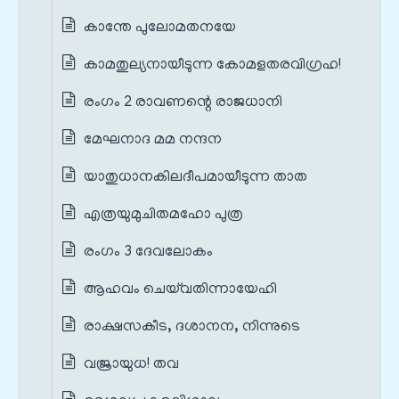
കാന്തേ പുലോമതനയേ
കാമതുല്യനായീടുന്ന കോമളതരവിഗ്രഹ!
രംഗം 2 രാവണന്റെ രാജധാനി
മേഘനാദ മമ നന്ദന
യാതുധാനകിലദീപമായീടുന്ന താത
എത്രയുമുചിതമഹോ പുത്ര
രംഗം 3 ദേവലോകം
ആഹവം ചെയ്‌വതിന്നായേഹി
രാക്ഷസകീട, ദശാനന, നിന്നുടെ
വജ്രായുധ! തവ