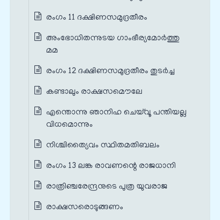
രംഗം 11 ദക്ഷിണസമുദ്രതീരം
അംഭോധിതന്നുടയ ഗാംഭീര്യമോര്‍ത്തു
മമ
രംഗം 12 ദക്ഷിണസമുദ്രതീരം തുടർച്ച
കണ്ടാലും രാക്ഷസമൌലേ
എന്തൊന്നു ഞാനിഹ ചെയ്‌വൂ പന്തിയല്ല
വിധമൊന്നും
നിശ്ചിത്യൈവം സ്ഥിതമതിബലം
രംഗം 13 ലങ്ക രാവണന്റെ രാജധാനി
രാത്രിഞ്ചരേന്ദ്രനുടെ പുത്ര യുവരാജ
രാക്ഷസരൊടുങ്ങണം