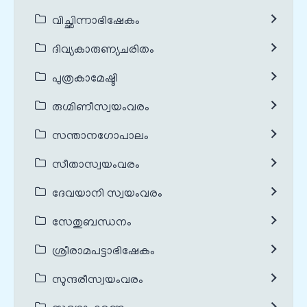
വിച്ഛിന്നാഭിഷേകം
ദിവ്യകാരുണ്യചരിതം
പുത്രകാമേഷ്ടി
രുഗ്മിണീസ്വയംവരം
സന്താനഗോപാലം
സീതാസ്വയംവരം
ദേവയാനി സ്വയംവരം
സേതുബന്ധനം
ശ്രീരാമപട്ടാഭിഷേകം
സുന്ദരീസ്വയംവരം