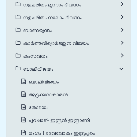
നളചരിതം മൂന്നാം ദിവസം
നളചരിതം നാലാം ദിവസം
ബാണയുദ്ധം
കാർത്തവീര്യാർജ്ജുന വിജയം
കംസവധം
ബാലിവിജയം
ബാലിവിജയം
ആട്ടക്കഥാകാരൻ
തോടയം
പുറപ്പാട്- ഇന്ദ്രൻ ഇന്ദ്രാണി
രംഗം 1 ദേവലോകം ഇന്ദ്രപുരം