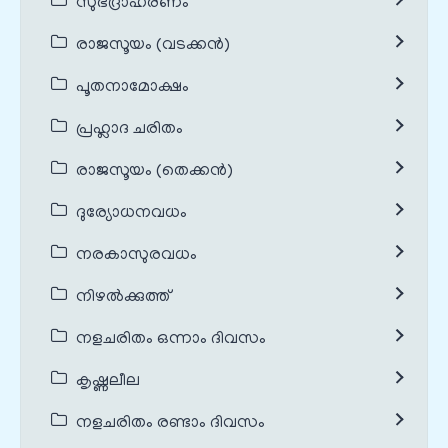
സുഭദ്രാഹരണം
രാജസൂയം (വടക്കൻ)
പൂതനാമോക്ഷം
പ്രഹ്ലാദ ചരിതം
രാജസൂയം (തെക്കൻ)
ദുര്യോധനവധം
നരകാസുരവധം
നിഴൽക്കുത്ത്
നളചരിതം ഒന്നാം ദിവസം
കൃഷ്ണലീല
നളചരിതം രണ്ടാം ദിവസം