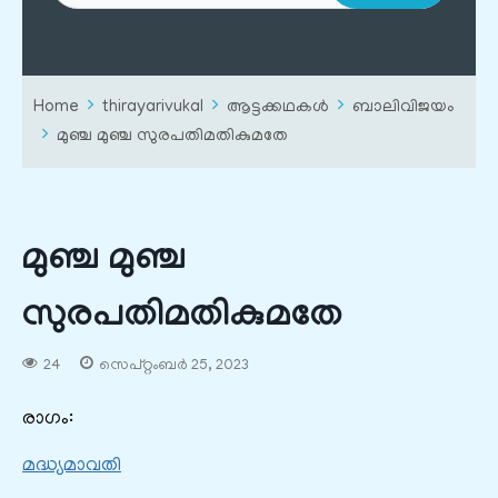
Home
thirayarivukal
ആട്ടക്കഥകൾ
ബാലിവിജയം
മുഞ്ച മുഞ്ച സുരപതിമതികുമതേ
മുഞ്ച മുഞ്ച
സുരപതിമതികുമതേ
24
സെപ്റ്റംബർ 25, 2023
രാഗം:
മദ്ധ്യമാവതി