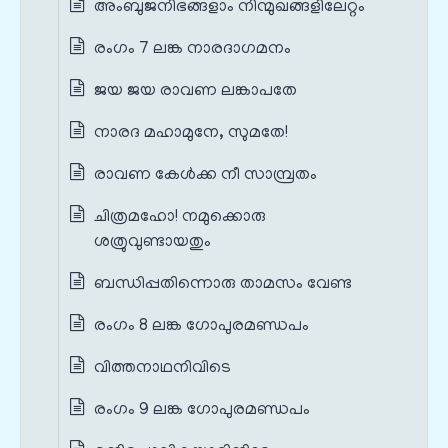
അംബുജനിഭങ്ങളാം നിന്മുഖങ്ങളിലേറ്റം
രംഗം 7 ലങ്ക നാരദാഗമനം
ജയ ജയ രാവണ ലങ്കാപതേ
നാരദ മഹാമുനേ, സുമതേ!
രാവണ കേള്‍ക്ക നീ സാമ്പ്രതം
ചിത്രമഹോ! നമുക്കൊരു
ശത്രുവുണ്ടായതും
ബന്ധിപ്പതിന്നൊരു താമസം വേണ്ട
രംഗം 8 ലങ്ക ഗോപുരമണ്ഡപം
വിത്തനാഥനിവിടെ
രംഗം 9 ലങ്ക ഗോപുരമണ്ഡപം