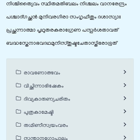
നിശ്ചിത്യൈവം സ്ഥിതമതിബലം നിശ്ചലം വാനരേന്ദ്രം
പശ്ചാദ്ഗച്ഛൻ മുനിവരഗിരാ സംഗൃഹീതും ദശാസ്യാഃ
പ്രച്ഛന്നാത്മാ പൃഥുതരകരാഗ്രേണ പസ്പർശതാവത്
ബദ്ധസ്തേനാഭവദഥമുനിസ്തുഷ്ടചേതാസ്തിരോഭൂത്
രാവണോത്ഭവം
വിച്ഛിന്നാഭിഷേകം
ദിവ്യകാരുണ്യചരിതം
പുത്രകാമേഷ്ടി
രുഗ്മിണീസ്വയംവരം
സന്താനഗോപാലം