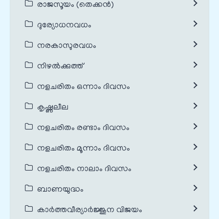
രാജസൂയം (തെക്കൻ)
ദുര്യോധനവധം
നരകാസുരവധം
നിഴൽക്കുത്ത്
നളചരിതം ഒന്നാം ദിവസം
കൃഷ്ണലീല
നളചരിതം രണ്ടാം ദിവസം
നളചരിതം മൂന്നാം ദിവസം
നളചരിതം നാലാം ദിവസം
ബാണയുദ്ധം
കാർത്തവീര്യാർജ്ജുന വിജയം