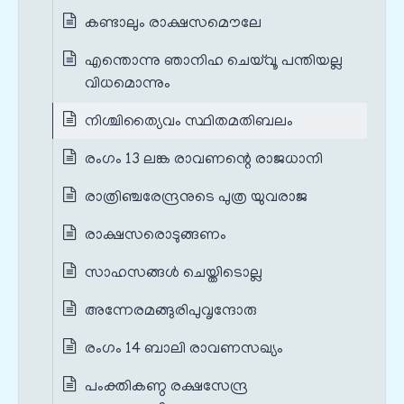
കണ്ടാലും രാക്ഷസമൌലേ
എന്തൊന്നു ഞാനിഹ ചെയ്‌വൂ പന്തിയല്ല
വിധമൊന്നും
നിശ്ചിത്യൈവം സ്ഥിതമതിബലം
രംഗം 13 ലങ്ക രാവണന്റെ രാജധാനി
രാത്രിഞ്ചരേന്ദ്രനുടെ പുത്ര യുവരാജ
രാക്ഷസരൊടുങ്ങണം
സാഹസങ്ങൾ ചെയ്തിടൊല്ല
അന്നേരമങ്ങുരിപുവൃന്ദോരു
രംഗം 14 ബാലി രാവണസഖ്യം
പംക്തികണ്ഠ രക്ഷസേന്ദ്ര