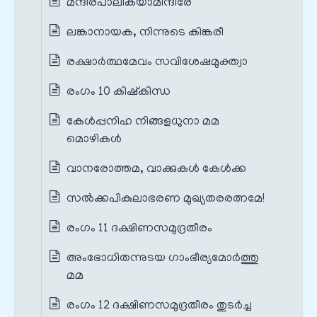
മന്ദിരപാലികയാമിന്ദിരേ
ലങ്കാനായക, നിന്നുടെ കിങ്കരീ
രക്ഷാർത്ഥമേവം സവിശേഷമുക്ത്വാ
രംഗം 10 കിഷ്കിന്ധ
കേൾപ്പനിഹ നിങ്ങളധുനാ മമ
മൊഴികൾ
വാനരോത്തമ, വാക്കുകൾ കേൾക്ക
സൽക്കപികുലാഭരണ മുഖ്യതരരത്നമേ!
രംഗം 11 ദക്ഷിണസമുദ്രതീരം
അംഭോധിതന്നുടയ ഗാംഭീര്യമോര്‍ത്തു
മമ
രംഗം 12 ദക്ഷിണസമുദ്രതീരം തുടർച്ച