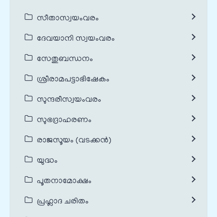
സീതാസ്വയംവരം
ദേവയാനി സ്വയംവരം
സേതുബന്ധനം
ശ്രീരാമപട്ടാഭിഷേകം
സുന്ദരീസ്വയംവരം
സുഭദ്രാഹരണം
രാജസൂയം (വടക്കൻ)
യുദ്ധം
പൂതനാമോക്ഷം
പ്രഹ്ലാദ ചരിതം