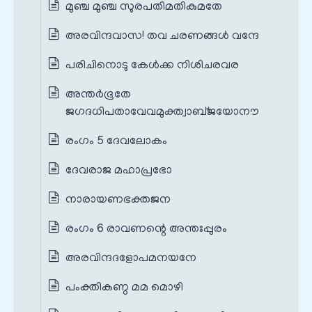
മുഞ്ച മുഞ്ച സുരപതിമതികുമതേ
അരവിന്ദവാസ! തവ ചരണങ്ങൾ വന്ദേ
പരിചിനൊടു കേൾക്ക നിശിചരവര
അന്തർഭൂതേ
ജഗദധിപതാവേവമുക്ത്വാബ്ജയോനൗ
രംഗം 5 ദേവലോകം
ദേവരാജ മഹാപ്രഭോ
നാരായണഭക്തജന
രംഗം 6 രാവണന്റെ അന്തഃപ്പുരം
അരവിന്ദദളോപമനയനേ
പംക്തികണ്ഠ മമ മൊഴി