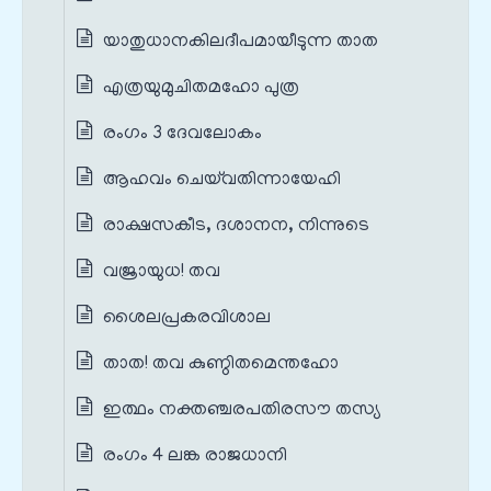
യാതുധാനകിലദീപമായീടുന്ന താത
എത്രയുമുചിതമഹോ പുത്ര
രംഗം 3 ദേവലോകം
ആഹവം ചെയ്‌വതിന്നായേഹി
രാക്ഷസകീട, ദശാനന, നിന്നുടെ
വജ്രായുധ! തവ
ശൈലപ്രകരവിശാല
താത! തവ കുണ്ഠിതമെന്തഹോ
ഇത്ഥം നക്തഞ്ചരപതിരസൗ തസ്യ
രംഗം 4 ലങ്ക രാജധാനി