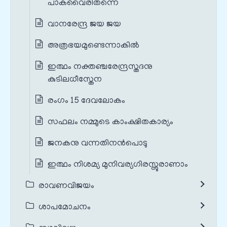
പാകവൈരിതന്നെ
വാനരേന്ദ്ര ജയ ജയ
അത്രഭയമുണ്ടെന്നാകില്‍
ഇത്ഥം നക്തഞ്ചരേന്ദ്രസ്തദനു
കുടിലധീസ്തേന
രംഗം 15 ദേവലോകം
സഫലം നമ്മുടെ കാംക്ഷിതകാര്യം
ജനകനു വന്നതിനൻപൊടു
ഇത്ഥം നിശമ്യ മുനിവര്യഗിരസ്സുരാണാം
രാവണവിജയം
ശാപമോചനം