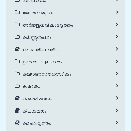
ബാലിവധം
തോരണയുദ്ധം
അർജ്ജുനവിഷാദവൃത്തം
കർണ്ണശപഥം
അംബരീഷ ചരിതം
ഉത്തരാസ്വയംവരം
കല്യാണസൗഗന്ധികം
കിരാതം
കിർമ്മീരവധം
കീചകവധം
കുചേലവൃത്തം