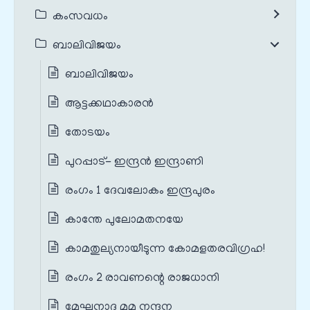
കംസവധം
ബാലിവിജയം
ബാലിവിജയം
ആട്ടക്കഥാകാരൻ
തോടയം
പുറപ്പാട്- ഇന്ദ്രൻ ഇന്ദ്രാണി
രംഗം 1 ദേവലോകം ഇന്ദ്രപുരം
കാന്തേ പുലോമതനയേ
കാമതുല്യനായീടുന്ന കോമളതരവിഗ്രഹ!
രംഗം 2 രാവണന്റെ രാജധാനി
മേഘനാദ മമ നന്ദന