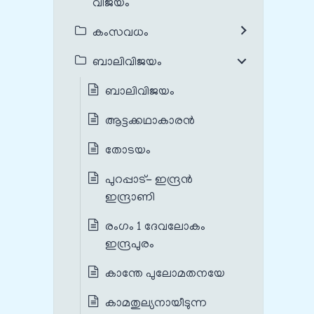
വിജയം
കംസവധം
ബാലിവിജയം
ബാലിവിജയം
ആട്ടക്കഥാകാരൻ
തോടയം
പുറപ്പാട്- ഇന്ദ്രൻ
ഇന്ദ്രാണി
രംഗം 1 ദേവലോകം
ഇന്ദ്രപുരം
കാന്തേ പുലോമതനയേ
കാമതുല്യനായീടുന്ന