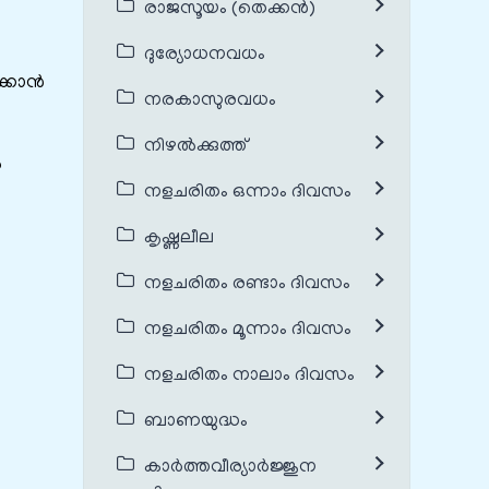
രാജസൂയം (തെക്കൻ)
ദുര്യോധനവധം
ക്കാൻ
നരകാസുരവധം
നിഴൽക്കുത്ത്
ൽ
നളചരിതം ഒന്നാം ദിവസം
കൃഷ്ണലീല
നളചരിതം രണ്ടാം ദിവസം
നളചരിതം മൂന്നാം ദിവസം
നളചരിതം നാലാം ദിവസം
ബാണയുദ്ധം
കാർത്തവീര്യാർജ്ജുന