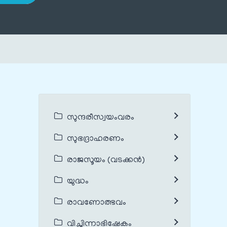
സുന്ദരീസ്വയംവരം
സുഭദ്രാഹരണം
രാജസൂയം (വടക്കൻ)
യുദ്ധം
രാവണോത്ഭവം
വിച്ഛിന്നാഭിഷേകം