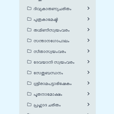
ദിവ്യകാരുണ്യചരിതം
പുത്രകാമേഷ്ടി
രുഗ്മിണീസ്വയംവരം
സന്താനഗോപാലം
സീതാസ്വയംവരം
ദേവയാനി സ്വയംവരം
സേതുബന്ധനം
ശ്രീരാമപട്ടാഭിഷേകം
പൂതനാമോക്ഷം
പ്രഹ്ലാദ ചരിതം