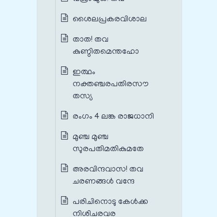
ശൈലപ്രകരവിശാല
താത! തവ
കുണ്ഠിതമെന്തഹോ
ഇത്ഥം
നക്തഞ്ചരപതിരസൗ
തസ്യ
രംഗം 4 ലങ്ക രാജധാനി
മുഞ്ച മുഞ്ച
സുരപതിമതികുമതേ
അരവിന്ദവാസ! തവ
ചരണങ്ങൾ വന്ദേ
പരിചിനൊടു കേൾക്ക
നിശിചരവര