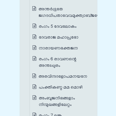
അന്തർഭൂതേ
ജഗദധിപതാവേവമുക്ത്വാബ്ജയോനൗ
രംഗം 5 ദേവലോകം
ദേവരാജ മഹാപ്രഭോ
നാരായണഭക്തജന
രംഗം 6 രാവണന്റെ
അന്തഃപ്പുരം
അരവിന്ദദളോപമനയനേ
പംക്തികണ്ഠ മമ മൊഴി
അംബുജനിഭങ്ങളാം
നിന്മുഖങ്ങളിലേറ്റം
രംഗം 7 ലങ്ക