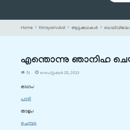
Home
thirayarivukal
ആട്ടക്കഥകൾ
ബാലിവിജയ
എന്തൊന്നു ഞാനിഹ ചെയ്‌
51
സെപ്റ്റംബർ 25, 2023
രാഗം:
പാടി
താളം:
ചെമ്പട