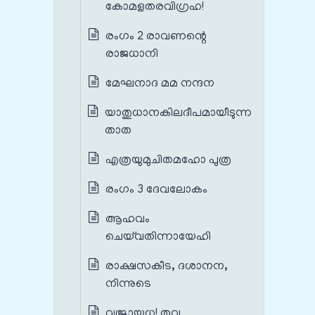
കോമളതരവിഗ്രഹ!
രംഗം 2 രാവണന്റെ
രാജധാനി
മേഘനാദ മമ നന്ദന
യാതുധാനകിലദീപമായീടുന്ന
താത
എത്രയുമുചിതമഹോ പുത്ര
രംഗം 3 ദേവലോകം
ആഹവം
ചെയ്‌വതിന്നായേഹി
രാക്ഷസകീട, ദശാനന,
നിന്നുടെ
വജ്രായുധ! തവ