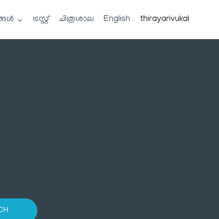
്ങൾ
ട്രസ്റ്റ്
ചിത്രശാല
English
thirayarivukal