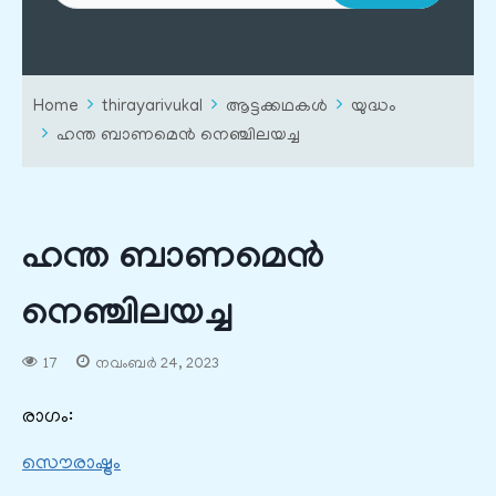
Home
thirayarivukal
ആട്ടക്കഥകൾ
യുദ്ധം
ഹന്ത ബാണമെൻ നെഞ്ചിലയച്ച
ഹന്ത ബാണമെൻ
നെഞ്ചിലയച്ച
17
നവംബർ 24, 2023
രാഗം:
സൌരാഷ്ട്രം