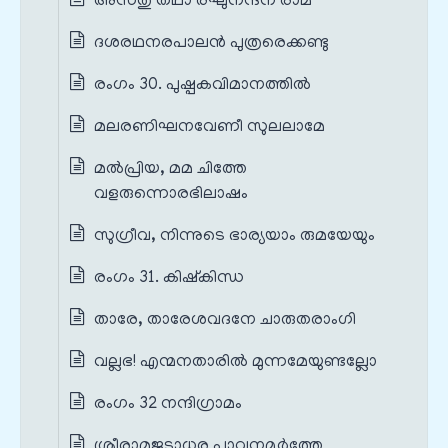
അസ്തു തഥാ രഘുനന്ദന രാമ
ദശരഥനരപാലൻ പുത്രരെക്കണ്ടു
രംഗം 30. പുഷ്പകവിമാനത്തിൽ
മലരണിഘനവേണീ സുലലാമേ
മൽപ്രിയ, മമ ചിത്തേ
വളരുന്നൊരഭിലാഷം
സുഗ്രീവ, നിന്നുടെ ഭാര്യയാം രുമയേയും
രംഗം 31. കിഷ്കിന്ധ
താരേ, താരേശവദനേ ചാരുതരാംഗി
വല്ലഭ! എന്മനതാരിൽ മുന്നമേയുണ്ടല്ലോ
രംഗം 32 നന്ദിഗ്രാമം
ശ്രീരാമജടാധര പാവനമൂർത്തേ