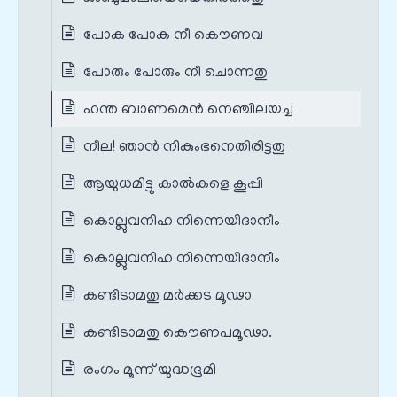
പോക പോക നീ കൌണവ
പോരും പോരും നീ ചൊന്നതു
ഹന്ത ബാണമെൻ നെഞ്ചിലയച്ച
നീല! ഞാന്‍ നികുംഭനെതിരിട്ടതു
ആയുധമിട്ടു കാല്‍കളെ കൂപ്പി
കൊല്ലുവനിഹ നിന്നെയിദാനീം
കൊല്ലുവനിഹ നിന്നെയിദാനീം
കണ്ടിടാമതു മര്‍ക്കട മൂഢാ
കണ്ടിടാമതു കൌണപമൂഢാ.
രംഗം മൂന്ന് യുദ്ധഭൂമി