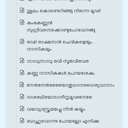
ശൂലം കൊണ്ടെറിഞ്ഞു നിന്നെ മൂഢ!
കുംഭകണ്ണൻ
സുഗ്രീവനെക്കൊണ്ടുപോവേനങ്ങു
രാമ! രാക്ഷസൻ ചെവികളെയും
നാസികയും
സാധുസാധു രവി സൂതവീരവര
കണ്ണ നാസികകൾ പോയശേഷം
നേരുനേരുരേരേയാതുധാനധൈര്യവാനാം
ദാശരഥിയോടാനീനൃമൂഢനേരേ
വയവ്യാസ്ത്രമയച്ചു നിൻ കയ്യും
ബാഹുവൊന്നു പോയല്ലോ എനിക്കു