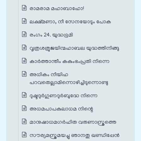
രാമരാമ മഹാബാഹോ!
ലക്ഷ്മണാ, നീ സേനയോടും പോക
രംഗം 24. യുദ്ധഭൂമി
വൃത്രശത്രുജയിന്മഹാബല യുദ്ധത്തിനിങ്ങു
കാർത്താന്തീം കകുംഭംപ്രതി നിന്നെ
അധികം നീയിഹ
പറവതെല്ലാമിന്നൊഴിച്ചിടുന്നൊണ്ടു
ദുഷ്ടദുർഗുണദുർബുദ്ധേ നിന്നെ
അധമപാപകുലാധമ നിന്റെ
മാനുഷാധമഗർഹിത വരുണാസ്ത്രത്തെ
സൗര്യമസ്ത്രമയച്ചു ഞാനതു ഖണ്ഡിപ്പേൻ