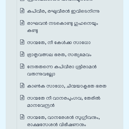
കപിവീര, രഘുവീരൻ ഇവിടെനിന്നു
രാഘവൻ നടകൊണ്ടു ഗുഹനെയും
കണ്ടു
സന്മതേ, നീ കേൾക്ക സാധോ
ഭ്രാതൃവത്സല ഭരത, സത്യമേവം
നേരുതന്നെ കപിവീരാ ശ്രീരാമൻ
വരുന്നുവല്ലോ
കാൺക സാധോ, ചിന്മയാകൃതേ ഭരത
സന്മതേ നീ വാനരപുംഗവ, തേരിൽ
മാനവേന്ദ്രൻ
സന്മതേ, വാനരേശൻ സുഗ്രീവനും,
രാക്ഷസേശൻ വിഭീഷണനും