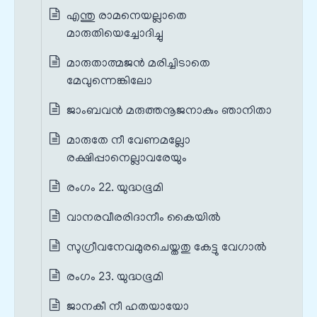
എന്തു രാമനെയല്ലാതെ
മാരുതിയെച്ചോദിച്ചു
മാരുതാത്മജൻ മരിച്ചിടാതെ
മേവുന്നെങ്കിലോ
ജാംബവൻ മരുത്തനൂജനാകും ഞാനിതാ
മാരുതേ നീ വേണമല്ലോ
രക്ഷിപ്പാനെല്ലാവരേയും
രംഗം 22. യുദ്ധഭൂമി
വാനരവീരരിദാനീം കൈയിൽ
സുഗ്രീവനേവമുരചെയ്തതു കേട്ടു വേഗാൽ
രംഗം 23. യുദ്ധഭൂമി
ജാനകീ നീ ഹതയായോ