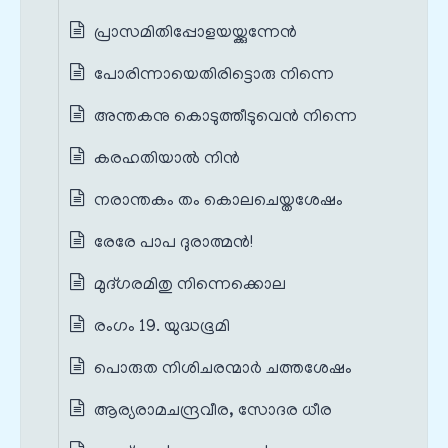
പ്രാസമിതിപ്പോളയയ്ക്കുന്നേൻ
പോരിന്നായെതിരിട്ടൊരു നിന്നെ
അന്തകനു കൊടുത്തീടുവെൻ നിന്നെ
കരഹതിയാൽ നിൻ
നരാന്തകം തം കൊലചെയ്തശേഷം
രേരേ പാപ ദുരാത്മൻ!
മുദ്ഗരമിതു നിന്നെക്കൊല
രംഗം 19. യുദ്ധഭൂമി
പൊരുത നിശിചരന്മാർ ചത്തശേഷം
ആര്യരാമചന്ദ്രവീര, സോദര ധീര