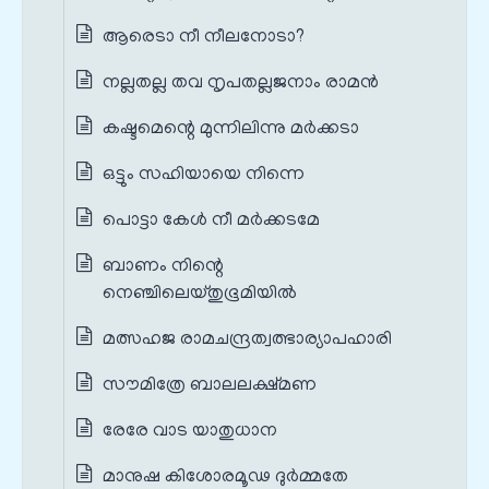
ആരെടാ നീ നീലനോടാ?
നല്ലതല്ല തവ നൃപതല്ലജനാം രാമന്‍
കഷ്ടമെന്റെ മുന്നിലിന്നു മര്‍ക്കടാ
ഒട്ടും സഹിയായെ നിന്നെ
പൊട്ടാ കേൾ നീ മര്‍ക്കടമേ
ബാണം നിന്റെ
നെഞ്ചിലെയ്തുഭൂമിയില്‍
മത്സഹജ രാമചന്ദ്രത്വത്ഭാര്യാപഹാരി
സൗമിത്രേ ബാലലക്ഷ്മണ
രേരേ വാട യാതുധാന
മാനുഷ കിശോരമൂഢ ദുര്‍മ്മതേ