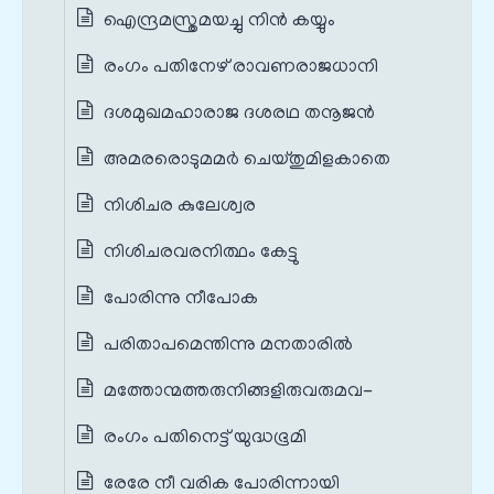
ഐന്ദ്രമസ്ത്രമയച്ചു നിൻ കയ്യും
രംഗം പതിനേഴ് രാവണരാജധാനി
ദശമുഖമഹാരാജ ദശരഥ തനൂജൻ
അമരരൊടുമമർ ചെയ്തുമിളകാതെ
നിശിചര കുലേശ്വര
നിശിചരവരനിത്ഥം കേട്ടു
പോരിന്നു നീപോക
പരിതാപമെന്തിന്നു മനതാരിൽ
മത്തോന്മത്തരുനിങ്ങളിരുവരുമവ-
രംഗം പതിനെട്ട് യുദ്ധഭൂമി
രേരേ നീ വരിക പോരിന്നായി