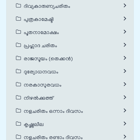
ദിവ്യകാരുണ്യചരിതം
പുത്രകാമേഷ്ടി
പൂതനാമോക്ഷം
പ്രഹ്ലാദ ചരിതം
രാജസൂയം (തെക്കൻ)
ദുര്യോധനവധം
നരകാസുരവധം
നിഴൽക്കുത്ത്
നളചരിതം ഒന്നാം ദിവസം
കൃഷ്ണലീല
നളചരിതം രണ്ടാം ദിവസം