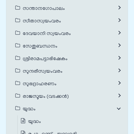
സന്താനഗോപാലം
സീതാസ്വയംവരം
ദേവയാനി സ്വയംവരം
സേതുബന്ധനം
ശ്രീരാമപട്ടാഭിഷേകം
സുന്ദരീസ്വയംവരം
സുഭദ്രാഹരണം
രാജസൂയം (വടക്കൻ)
യുദ്ധം
യുദ്ധം