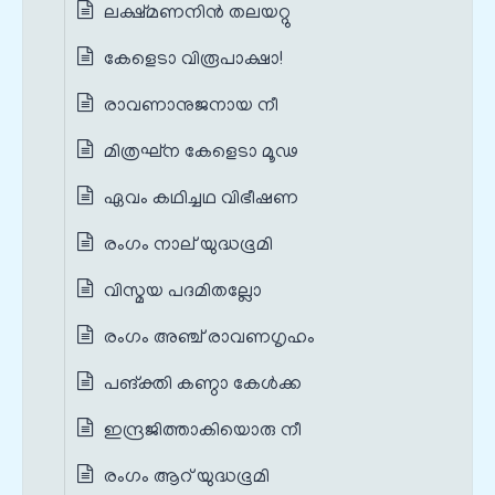
ലക്ഷ്മണനിന്‍ തലയറ്റു
കേളെടാ വിരൂപാക്ഷാ!
രാവണാനുജനായ നീ
മിത്രഘ്ന കേളെടാ മൂഢ
ഏവം കഥിച്ചഥ വിഭീഷണ
രംഗം നാല് യുദ്ധഭൂമി
വിസ്മയ പദമിതല്ലോ
രംഗം അഞ്ച് രാവണഗൃഹം
പങ്‌ക്തി കണ്ഠാ കേള്‍ക്ക
ഇന്ദ്രജിത്താകിയൊരു നീ
രംഗം ആറ് യുദ്ധഭൂമി