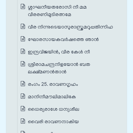
ശ്ലാഘനീയതരോസി നീ മമ
വീരരണിമുടിരത്നമേ
വീര നിന്നുടെയാസുരാസ്ത്രമറുപ്പതിന്നിഹ
ഘോരസായകവർഷത്തെ ഞാൻ
ഇന്ദ്രവിജയിൻ, വീര കേൾ നീ
ശ്രീരാമചന്ദ്രനിളയോൻ ബത
ലക്ഷ്മണൻതാൻ
രംഗം 25. രാവണഗൃഹം
മാനിനീമൗലിമാലികേ
ധൈര്യരാശേ ധന്യശീല
വൈരി രാവണനാകിയ