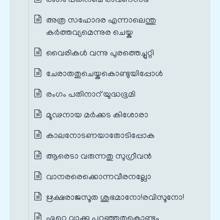
രംഗം പതിനഞ്ച് രാവണസഭ
അത്ര സഹോദര എന്നാലെന്തു
കർത്തവ്യമെന്നുര ചെയ്ക
വൈരികൾ വന്നു പുരത്തെച്ചുറ്റി
ചേരാതതുചെയ്കകൊണ്ടുയിപ്പോൾ
രംഗം പതിനാറ് യുദ്ധഭൂമി
മൂഢനായ മർക്കട കിശോരാ
കാലനോടണയാതോടിപ്പോക
ആരെടാ വരുന്നതു സുഗ്രീവൻ
വാനരരെക്കൊന്നവീരനല്ലോ
ഋക്ഷരാജസൂത ശുഭമാനോ!രവിസൂനോ!
ഏറെ വാക്കു പറഞ്ഞതുകൊണ്ടും