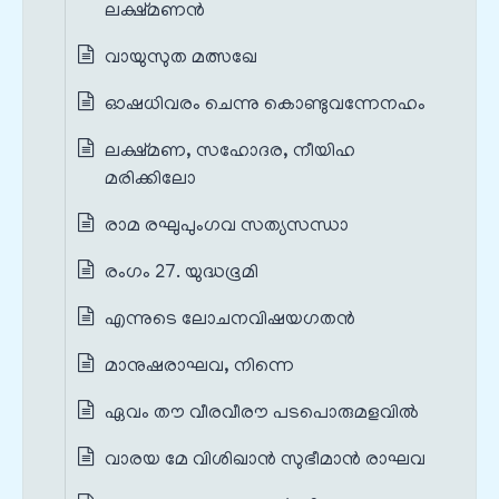
ലക്ഷ്മണൻ
വായുസുത മത്സഖേ
ഓഷധിവരം ചെന്നു കൊണ്ടുവന്നേനഹം
ലക്ഷ്മണ, സഹോദര, നീയിഹ
മരിക്കിലോ
രാമ രഘുപുംഗവ സത്യസന്ധാ
രംഗം 27. യുദ്ധഭൂമി
എന്നുടെ ലോചനവിഷയഗതൻ
മാനുഷരാഘവ, നിന്നെ
ഏവം തൗ വീരവീരൗ പടപൊരുമളവിൽ
വാരയ മേ വിശിഖാൻ സുഭീമാൻ രാഘവ