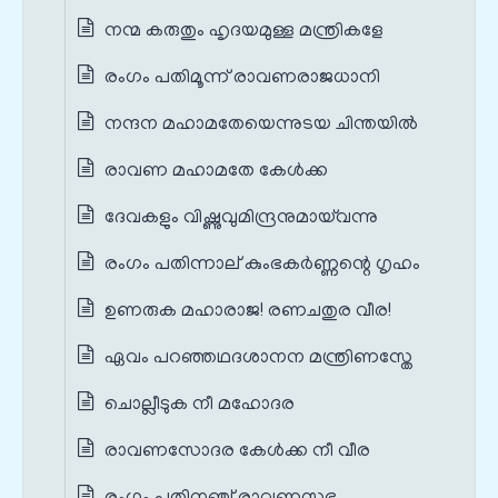
നന്മ കരുതും ഹൃദയമുള്ള മന്ത്രികളേ
രംഗം പതിമൂന്ന് രാവണരാജധാനി
നന്ദന മഹാമതേയെന്നുടയ ചിന്തയിൽ
രാവണ മഹാമതേ കേൾക്ക
ദേവകളും വിഷ്ണുവുമിന്ദ്രനുമായ്‌വന്നു
രംഗം പതിന്നാല് കുംഭകർണ്ണന്റെ ഗൃഹം
ഉണരുക മഹാരാജ! രണചതുര വീര!
ഏവം പറഞ്ഞഥദശാനന മന്ത്രിണസ്തേ
ചൊല്ലീടുക നീ മഹോദര
രാവണസോദര കേൾക്ക നീ വീര