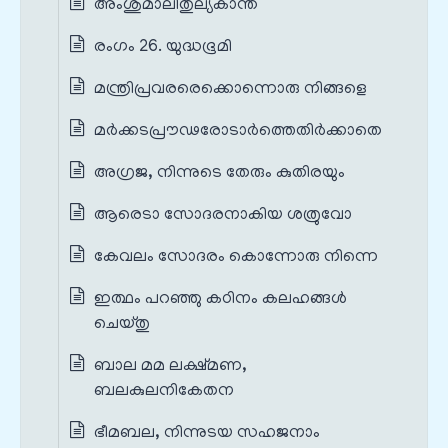
അംശുമാലിതുല്യകാന്ത
രംഗം 26. യുദ്ധഭൂമി
മന്ത്രിപ്രവരരെക്കൊന്നൊരു നിങ്ങളെ
മർക്കടപ്രൗഢരോടാർത്തെതിർക്കാതെ
അഗ്രജ, നിന്നുടെ തേരും കുതിരയും
ആരെടാ സോദരനാകിയ ശത്രുവോ
കേവലം സോദരം കൊന്നോരു നിന്നെ
ഇത്ഥം പറഞ്ഞു കഠിനം കലഹങ്ങൾ
ചെയ്തു
ബാല മമ ലക്ഷ്മണ,
ബലകുലനികേതന
ഭീമബല, നിന്നുടയ സഹജനാം