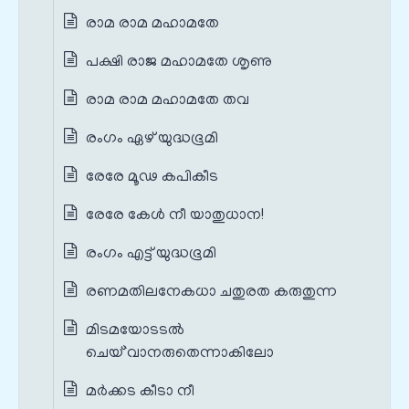
രാമ രാമ മഹാമതേ
പക്ഷി രാജ മഹാമതേ ശൃണു
രാമ രാമ മഹാമതേ തവ
രംഗം ഏഴ് യുദ്ധഭൂമി
രേരേ മൂഢ കപികീട
രേരേ കേൾ നീ യാതുധാന!
രംഗം എട്ട് യുദ്ധഭൂമി
രണമതിലനേകധാ ചതുരത കരുതുന്ന
മിടമയോടടൽ
ചെയ്`വാനരുതെന്നാകിലോ
മര്‍ക്കട കീടാ നീ