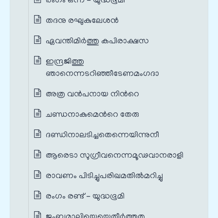
രംഗം ഒന്ന് - യുദ്ധഭൂമി
തദനു രഘുകുലേശന്‍
ഏവന്തിമിര്‍ത്തു കപിരാക്ഷസ
ഇന്ദ്രജിത്തു
ഞാനെന്നടറിഞ്ഞീടേണമംഗദാ
അത്ര വന്‍പനായ നിന്‍റെ
ചണ്ഡനാകുമെന്‍റെ തേരു
ദണ്ഡിനാലടിച്ചതെന്നെയിന്നുനീ
ആരെടാ സുഗ്രീവനെന്നമൂഢവാനരാളി
രാവണം പിടിച്ചുപരിഖമതില്‍മറിച്ചു
രംഗം രണ്ട് - യുദ്ധഭൂമി
ജംബുമാലിയെയെതീര്‍ത്തതു