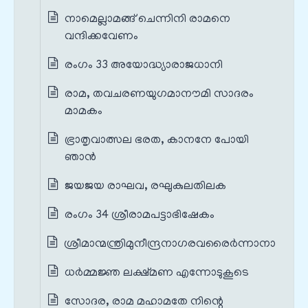
നാമെല്ലാമങ്ങ് ചെന്നിനി രാമനെ
വന്ദിക്കവേണം
രംഗം 33 അയോദ്ധ്യാരാജധാനി
രാമ, തവചരണയുഗമാനൗമി സാദരം
മാമകം
ഭ്രാതൃവാത്സല ഭരത, കാനനേ പോയി
ഞാൻ
ജയജയ രാഘവ, രഘുകുലതിലക
രംഗം 34 ശ്രീരാമപട്ടാഭിഷേകം
ശ്രീമാന്മന്ത്രിമുനീന്ദ്രനാഗരവരൈർന്നാനാ
ധർമ്മജ്ഞ ലക്ഷ്മണ എന്നോടുകൂടെ
സോദര, രാമ മഹാമതേ നിന്റെ