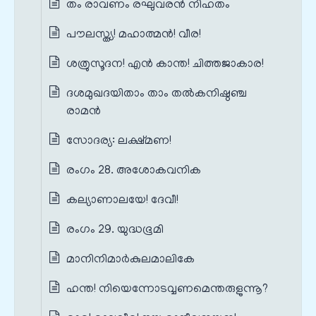
തം രാവണം രഘുവരൻ നിഹതം
പൗലസ്ത്യ! മഹാത്മൻ! വീര!
ശത്രുസൂദന! എൻ കാന്ത! ചിത്തജാകാര!
ദശമുഖദയിതാം താം തൽകനിഷ്ഠഞ്ച
രാമൻ
സോദര്യ: ലക്ഷ്മണ!
രംഗം 28. അശോകവനിക
കല്യാണാലയേ! ദേവീ!
രംഗം 29. യുദ്ധഭൂമി
മാനിനിമാർകുലമാലികേ
ഹന്ത! നിയെന്നോടവ്വണമെന്തരുളുന്നൂ?