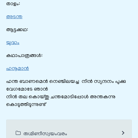
താളം:
അടന്ത
ആട്ടക്കഥ:
യുദ്ധം
കഥാപാത്രങ്ങൾ:
ഹനൂമാൻ
ഹന്ത ബാണമെൻ നെഞ്ചിലയച്ച നിൻ സ്യന്ദനം പുക്കു
വേഗമോടേ ഞാൻ
നിന്‍ തല കൊയ്തു ചന്തമോടിപ്പോൾ അന്തകന്നു
കൊടുത്തിടുന്നുണ്ട്
രുഗ്മിണീസ്വയംവരം