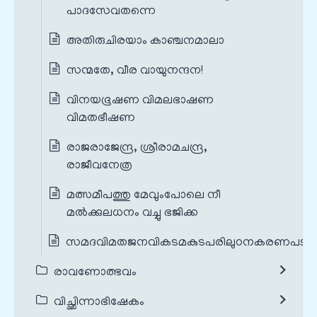
പാദസേവതന്നെ
അതിരുചിരയാം കാഞ്ചനമാലാ
സന്മതേ, വീര വായുനന്ദന!
വിനയഭൂഷണ വിമലഭാഷണ
വിമതഭീഷണ
രാജരാജേന്ദ്ര, ശ്രീരാമചന്ദ്ര,
രാജീവനേത്ര
മത്സമീപത്തു മേവുംപോലെ നീ
മൽക്കുലധനം വച്ചു ഭജിക്ക
സമദവിമതജനവികടമകുടപരിലുഠനകരണപടു
രാവണോത്ഭവം
വിച്ഛിന്നാഭിഷേകം