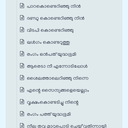
പാറകൊണ്ടെറിഞ്ഞു നിന്‍
ദണ്ഡു കൊണ്ടെറിഞ്ഞു നിന്‍
വിടപി കൊണ്ടെറിഞ്ഞു
ഖള്‍ഗം കൊണ്ടറുത്തു
രംഗം ഒൻപത് യുദ്ധഭൂമി
ആരെടാ നീ എന്നോടിപ്പോൾ
ശൈലത്താലെറിഞ്ഞു നിന്നെ
എന്റെ സൈന്യങ്ങളെയെല്ലാം
വൃക്ഷംകൊണ്ടടിച്ചു നിന്റെ
രംഗം പത്ത് യുദ്ധഭൂമി
നീല തവ മാറുപൊടി ചെയ്`വതിന്നായി