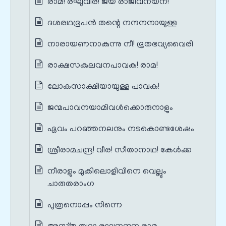
രാമ! രഘുവീര! ജയ രാജീവനയന!
ദശരഥഭൂപൻ തന്റെ നന്ദനനായുള്ള
നാരായണനാകുന്നു നീ! ഭൂതഭവ്യവൈരി
രാക്ഷസകുലവനപാവക! രാമ!
ലോകസാക്ഷിയായുള്ള പാവക!
ജന്മപാവനയാമിവൾക്കൊരുനാളും
ഏവം പറഞ്ഞനലനും നടകൊണ്ടശേഷം
ശ്രീരാമചന്ദ്ര! വീര! സീതാനാഥ! കേൾക്ക
നീരാളും മുകിലൊളിവിനെ വെല്ലും
ചാരുതരാംഗ
പുത്രനൊപ്പം നിന്നെ