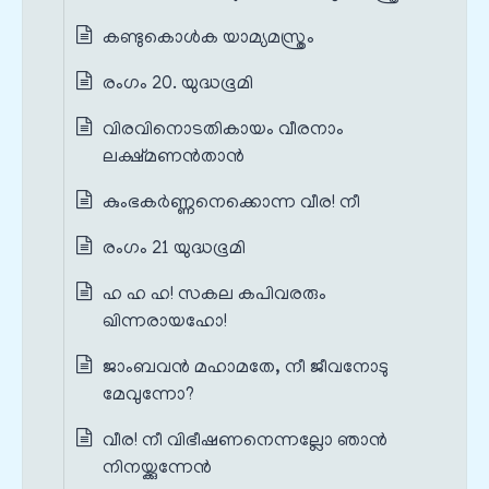
കണ്ടുകൊൾക യാമ്യമസ്ത്രം
രംഗം 20. യുദ്ധഭൂമി
വിരവിനൊടതികായം വീരനാം
ലക്ഷ്മണൻതാൻ
കുംഭകർണ്ണനെക്കൊന്ന വീര! നീ
രംഗം 21 യുദ്ധഭൂമി
ഹ ഹ ഹ! സകല കപിവരരും
ഖിന്നരായഹോ!
ജാംബവൻ മഹാമതേ, നീ ജീവനോടു
മേവുന്നോ?
വീര! നീ വിഭീഷണനെന്നല്ലോ ഞാൻ
നിനയ്ക്കുന്നേൻ