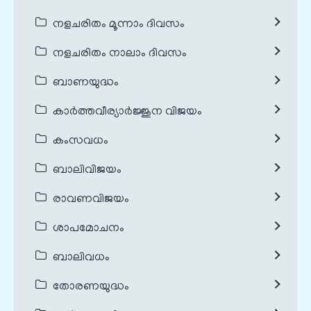
നളചരിതം മൂന്നാം ദിവസം
നളചരിതം നാലാം ദിവസം
ബാണയുദ്ധം
കാർത്തവീര്യാർജ്ജുന വിജയം
കംസവധം
ബാലിവിജയം
രാവണവിജയം
ശാപമോചനം
ബാലിവധം
തോരണയുദ്ധം