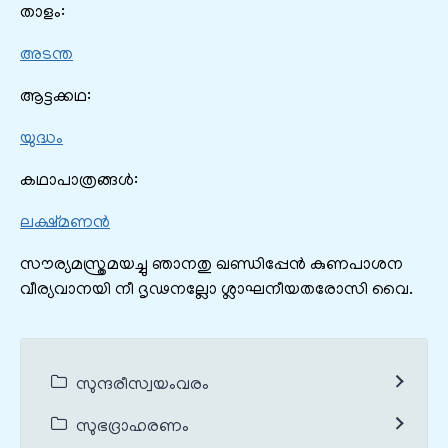
താളം:
അടന്ത
ആട്ടക്കഥ:
യുദ്ധം
കഥാപാത്രങ്ങൾ:
ലക്ഷ്മണൻ
സൗര്യമസ്ത്രമയച്ചു ഞാനതു ഖണ്ഡിപ്പേൻ കുണപാശന
വീര്യവാനയി നീ ദൃഢനല്ലോ ശ്ലാഘനീയതരോസി വൈ.
സുന്ദരീസ്വയംവരം
സുഭദ്രാഹരണം