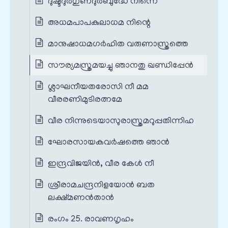
ദുഷ്ടദുർഗുണദുർബുദ്ധേ നിന്നെ
അധമപാപകുലാധമ നിന്റെ
മാനുഷാധമഗർഹിത വരുണാസ്ത്രത്തെ
സൗര്യമസ്ത്രമയച്ചു ഞാനതു ഖണ്ഡിപ്പേൻ
ശ്ലാഘനീയതരോസി നീ മമ
വീരരണിമുടിരത്നമേ
വീര നിന്നുടെയാസുരാസ്ത്രമറുപ്പതിന്നിഹ
ഘോരസായകവർഷത്തെ ഞാൻ
ഇന്ദ്രവിജയിൻ, വീര കേൾ നീ
ശ്രീരാമചന്ദ്രനിളയോൻ ബത
ലക്ഷ്മണൻതാൻ
രംഗം 25. രാവണഗൃഹം