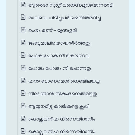
ആരെടാ സുഗ്രീവനെന്നമൂഢവാനരാളി
രാവണം പിടിച്ചുപരിഖമതില്‍മറിച്ചു
രംഗം രണ്ട് - യുദ്ധഭൂമി
ജംബുമാലിയെയെതീര്‍ത്തതു
പോക പോക നീ കൌണവ
പോരും പോരും നീ ചൊന്നതു
ഹന്ത ബാണമെൻ നെഞ്ചിലയച്ച
നീല! ഞാന്‍ നികുംഭനെതിരിട്ടതു
ആയുധമിട്ടു കാല്‍കളെ കൂപ്പി
കൊല്ലുവനിഹ നിന്നെയിദാനീം
കൊല്ലുവനിഹ നിന്നെയിദാനീം