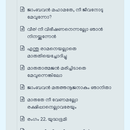
ജാംബവൻ മഹാമതേ, നീ ജീവനോടു
മേവുന്നോ?
വീര! നീ വിഭീഷണനെന്നല്ലോ ഞാൻ
നിനയ്ക്കുന്നേൻ
എന്തു രാമനെയല്ലാതെ
മാരുതിയെച്ചോദിച്ചു
മാരുതാത്മജൻ മരിച്ചിടാതെ
മേവുന്നെങ്കിലോ
ജാംബവൻ മരുത്തനൂജനാകും ഞാനിതാ
മാരുതേ നീ വേണമല്ലോ
രക്ഷിപ്പാനെല്ലാവരേയും
രംഗം 22. യുദ്ധഭൂമി