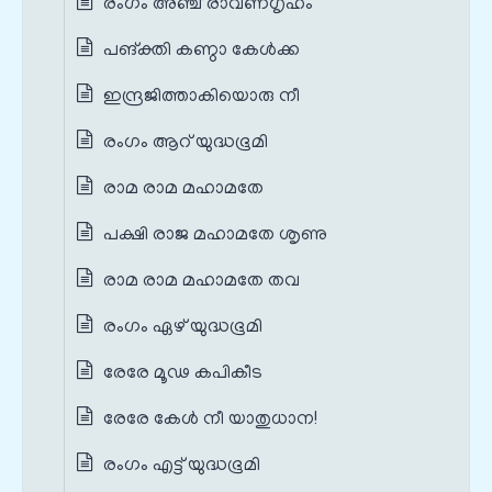
രംഗം അഞ്ച് രാവണഗൃഹം
പങ്‌ക്തി കണ്ഠാ കേള്‍ക്ക
ഇന്ദ്രജിത്താകിയൊരു നീ
രംഗം ആറ് യുദ്ധഭൂമി
രാമ രാമ മഹാമതേ
പക്ഷി രാജ മഹാമതേ ശൃണു
രാമ രാമ മഹാമതേ തവ
രംഗം ഏഴ് യുദ്ധഭൂമി
രേരേ മൂഢ കപികീട
രേരേ കേൾ നീ യാതുധാന!
രംഗം എട്ട് യുദ്ധഭൂമി