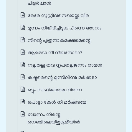
പിളര്‍പ്പാൻ
രേരേ സുഗ്രീവനെയെയ്ത വീര
മുന്നം നീയിടിച്ചീടുക പിന്നെ ഞാനും
നിന്റെ പുത്രനാകുമക്ഷമെന്റെ
ആരെടാ നീ നീലനോടാ?
നല്ലതല്ല തവ നൃപതല്ലജനാം രാമന്‍
കഷ്ടമെന്റെ മുന്നിലിന്നു മര്‍ക്കടാ
ഒട്ടും സഹിയായെ നിന്നെ
പൊട്ടാ കേൾ നീ മര്‍ക്കടമേ
ബാണം നിന്റെ
നെഞ്ചിലെയ്തുഭൂമിയില്‍