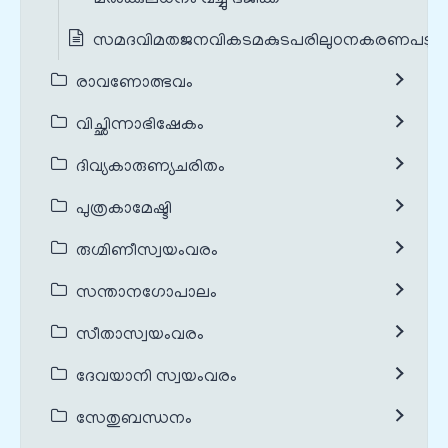
സമദവിമതജനവികടമകുടപരിലുഠനകരണപടു
രാവണോത്ഭവം
വിച്ഛിന്നാഭിഷേകം
ദിവ്യകാരുണ്യചരിതം
പുത്രകാമേഷ്ടി
രുഗ്മിണീസ്വയംവരം
സന്താനഗോപാലം
സീതാസ്വയംവരം
ദേവയാനി സ്വയംവരം
സേതുബന്ധനം