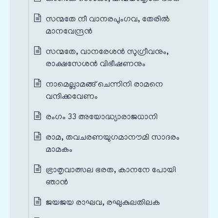
സന്മതേ നീ വാനരപുംഗവ, തേരിൽ
മാനവേന്ദ്രൻ
സന്മതേ, വാനരേശൻ സുഗ്രീവനും,
രാക്ഷസേശൻ വിഭീഷണനും
നാമെല്ലാമങ്ങ് ചെന്നിനി രാമനെ
വന്ദിക്കവേണം
രംഗം 33 അയോദ്ധ്യാരാജധാനി
രാമ, തവചരണയുഗമാനൗമി സാദരം
മാമകം
ഭ്രാതൃവാത്സല ഭരത, കാനനേ പോയി
ഞാൻ
ജയജയ രാഘവ, രഘുകുലതിലക