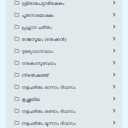
ശ്രീരാമപട്ടാഭിഷേകം
പൂതനാമോക്ഷം
പ്രഹ്ലാദ ചരിതം
രാജസൂയം (തെക്കൻ)
ദുര്യോധനവധം
നരകാസുരവധം
നിഴൽക്കുത്ത്
നളചരിതം ഒന്നാം ദിവസം
കൃഷ്ണലീല
നളചരിതം രണ്ടാം ദിവസം
നളചരിതം മൂന്നാം ദിവസം