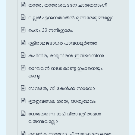
താരേ, താരേശവദനേ ചാരുതരാംഗി
വല്ലഭ! എന്മനതാരിൽ മുന്നമേയുണ്ടല്ലോ
രംഗം 32 നന്ദിഗ്രാമം
ശ്രീരാമജടാധര പാവനമൂർത്തേ
കപിവീര, രഘുവീരൻ ഇവിടെനിന്നു
രാഘവൻ നടകൊണ്ടു ഗുഹനെയും
കണ്ടു
സന്മതേ, നീ കേൾക്ക സാധോ
ഭ്രാതൃവത്സല ഭരത, സത്യമേവം
നേരുതന്നെ കപിവീരാ ശ്രീരാമൻ
വരുന്നുവല്ലോ
കാൺക സാധോ, ചിന്മയാകൃതേ ഭരത