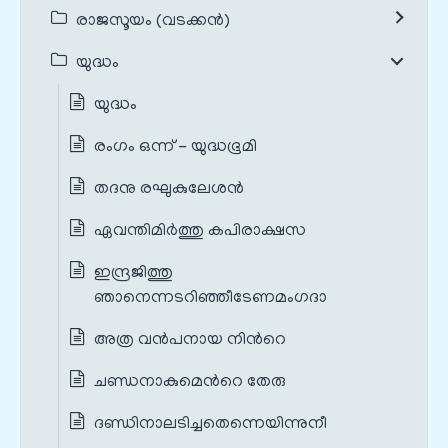
രാജസൂയം (വടക്കൻ)
യുദ്ധം
യുദ്ധം
രംഗം ഒന്ന് - യുദ്ധഭൂമി
തദനു രഘുകുലേശന്‍
ഏവന്തിമിര്‍ത്തു കപിരാക്ഷസ
ഇന്ദ്രജിത്തു
ഞാനെന്നടറിഞ്ഞീടേണമംഗദാ
അത്ര വന്‍പനായ നിന്‍റെ
ചണ്ഡനാകുമെന്‍റെ തേരു
ദണ്ഡിനാലടിച്ചതെന്നെയിന്നുനീ