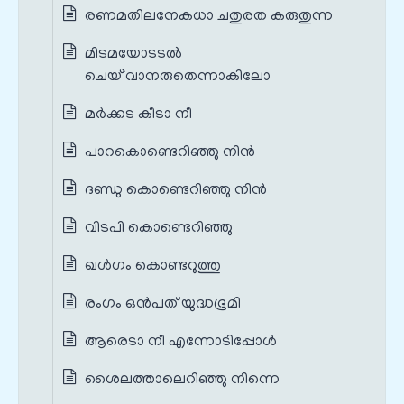
രണമതിലനേകധാ ചതുരത കരുതുന്ന
മിടമയോടടൽ
ചെയ്`വാനരുതെന്നാകിലോ
മര്‍ക്കട കീടാ നീ
പാറകൊണ്ടെറിഞ്ഞു നിന്‍
ദണ്ഡു കൊണ്ടെറിഞ്ഞു നിന്‍
വിടപി കൊണ്ടെറിഞ്ഞു
ഖള്‍ഗം കൊണ്ടറുത്തു
രംഗം ഒൻപത് യുദ്ധഭൂമി
ആരെടാ നീ എന്നോടിപ്പോൾ
ശൈലത്താലെറിഞ്ഞു നിന്നെ