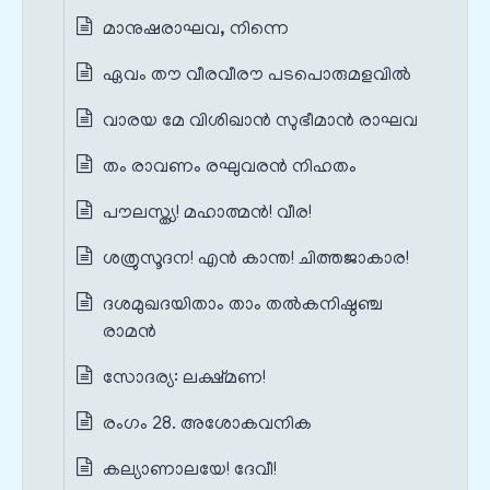
മാനുഷരാഘവ, നിന്നെ
ഏവം തൗ വീരവീരൗ പടപൊരുമളവിൽ
വാരയ മേ വിശിഖാൻ സുഭീമാൻ രാഘവ
തം രാവണം രഘുവരൻ നിഹതം
പൗലസ്ത്യ! മഹാത്മൻ! വീര!
ശത്രുസൂദന! എൻ കാന്ത! ചിത്തജാകാര!
ദശമുഖദയിതാം താം തൽകനിഷ്ഠഞ്ച
രാമൻ
സോദര്യ: ലക്ഷ്മണ!
രംഗം 28. അശോകവനിക
കല്യാണാലയേ! ദേവീ!