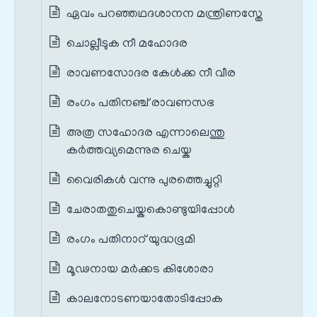
ഏവം പറഞ്ഞഥദശാനന മന്ത്രിണസ്തേ
ചൊല്ലീടുക നീ മഹോദര
രാവണസോദര കേൾക്ക നീ വീര
രംഗം പതിനഞ്ച് രാവണസഭ
അത്ര സഹോദര എന്നാലെന്തു
കർത്തവ്യമെന്നുര ചെയ്ക
വൈരികൾ വന്നു പുരത്തെച്ചുറ്റി
ചേരാതതുചെയ്കകൊണ്ടുയിപ്പോൾ
രംഗം പതിനാറ് യുദ്ധഭൂമി
മൂഢനായ മർക്കട കിശോരാ
കാലനോടണയാതോടിപ്പോക