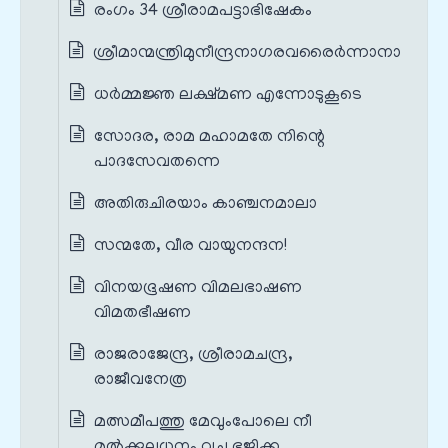
രംഗം 34 ശ്രീരാമപട്ടാഭിഷേകം
ശ്രീമാന്മന്ത്രിമുനീന്ദ്രനാഗരവരൈർന്നാനാ
ധർമ്മജ്ഞ ലക്ഷ്മണ എന്നോടുകൂടെ
സോദര, രാമ മഹാമതേ നിന്റെ
പാദസേവതന്നെ
അതിരുചിരയാം കാഞ്ചനമാലാ
സന്മതേ, വീര വായുനന്ദന!
വിനയഭൂഷണ വിമലഭാഷണ
വിമതഭീഷണ
രാജരാജേന്ദ്ര, ശ്രീരാമചന്ദ്ര,
രാജീവനേത്ര
മത്സമീപത്തു മേവുംപോലെ നീ
മൽക്കുലധനം വച്ചു ഭജിക്ക