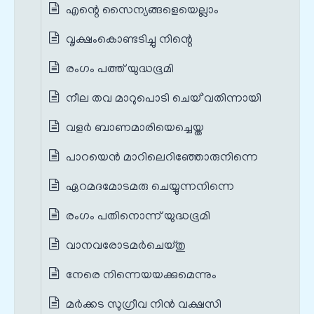
എന്റെ സൈന്യങ്ങളെയെല്ലാം
വൃക്ഷംകൊണ്ടടിച്ചു നിന്റെ
രംഗം പത്ത് യുദ്ധഭൂമി
നീല തവ മാറുപൊടി ചെയ്`വതിന്നായി
വളർ ബാണമാരിയെച്ചെയ്ത
പാറയെന്‍ മാറിലെറിഞ്ഞോരുനിന്നെ
ഏറമദമോടമരു ചെയ്യുന്നനിന്നെ
രംഗം പതിനൊന്ന് യുദ്ധഭൂമി
വാനവരോടമര്‍ചെയ്തു
നേരെ നിന്നെയയക്കുമെന്നും
മര്‍ക്കട സുഗ്രീവ നിൻ വക്ഷസി