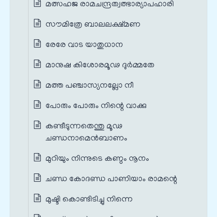
മത്സഹജ രാമചന്ദ്രത്വത്ഭാര്യാപഹാരി
സൗമിത്രേ ബാലലക്ഷ്മണ
രേരേ വാട യാതുധാന
മാനുഷ കിശോരമൂഢ ദുര്‍മ്മതേ
മത്ത പഞ്ചാസ്യനല്ലോ നീ
പോരും പോരും നിന്റെ വാക്കു
കണ്ടീടുന്നതെന്തു മൂഢ
ചണ്ഡനാമെന്‍ബാണം
മുറിയും നിന്നുടെ കണ്ഠം നൂനം
ചണ്ഡ കോദണ്ഡ പാണിയാം രാമന്റെ
മുഷ്ടി കൊണ്ടിടിച്ചു നിന്നെ