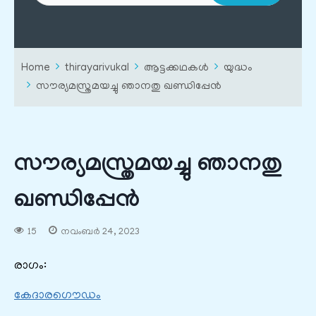
Home
thirayarivukal
ആട്ടക്കഥകൾ
യുദ്ധം
സൗര്യമസ്ത്രമയച്ചു ഞാനതു ഖണ്ഡിപ്പേൻ
സൗര്യമസ്ത്രമയച്ചു ഞാനതു
ഖണ്ഡിപ്പേൻ
15
നവംബർ 24, 2023
രാഗം:
കേദാരഗൌഡം