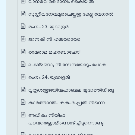
വാനരവീരരിദാനീം കൈയിൽ
സുഗ്രീവനേവമുരചെയ്തതു കേട്ടു വേഗാൽ
രംഗം 23. യുദ്ധഭൂമി
ജാനകീ നീ ഹതയായോ
രാമരാമ മഹാബാഹോ!
ലക്ഷ്മണാ, നീ സേനയോടും പോക
രംഗം 24. യുദ്ധഭൂമി
വൃത്രശത്രുജയിന്മഹാബല യുദ്ധത്തിനിങ്ങു
കാർത്താന്തീം കകുംഭംപ്രതി നിന്നെ
അധികം നീയിഹ
പറവതെല്ലാമിന്നൊഴിച്ചിടുന്നൊണ്ടു