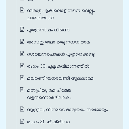
നീരാളും മുകിലൊളിവിനെ വെല്ലും
ചാരുതരാംഗ
പുത്രനൊപ്പം നിന്നെ
അസ്തു തഥാ രഘുനന്ദന രാമ
ദശരഥനരപാലൻ പുത്രരെക്കണ്ടു
രംഗം 30. പുഷ്പകവിമാനത്തിൽ
മലരണിഘനവേണീ സുലലാമേ
മൽപ്രിയ, മമ ചിത്തേ
വളരുന്നൊരഭിലാഷം
സുഗ്രീവ, നിന്നുടെ ഭാര്യയാം രുമയേയും
രംഗം 31. കിഷ്കിന്ധ