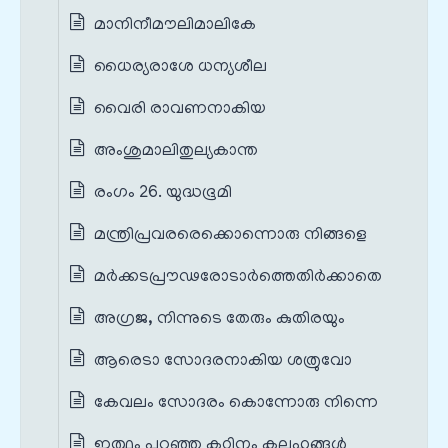
മാനിനീമൗലിമാലികേ
ധൈര്യരാശേ ധന്യശീല
വൈരി രാവണനാകിയ
അംശുമാലിതുല്യകാന്ത
രംഗം 26. യുദ്ധഭൂമി
മന്ത്രിപ്രവരരെക്കൊന്നൊരു നിങ്ങളെ
മർക്കടപ്രൗഢരോടാർത്തെതിർക്കാതെ
അഗ്രജ, നിന്നുടെ തേരും കുതിരയും
ആരെടാ സോദരനാകിയ ശത്രുവോ
കേവലം സോദരം കൊന്നോരു നിന്നെ
ഇത്ഥം പറഞ്ഞു കഠിനം കലഹങ്ങൾ