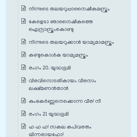
നിന്നുടെ തലയറുപ്പാനൈഷീകമസ്ത്രം
കേളെടാ ഞാനൈഷീകത്തെ
ഐന്ദ്രാസ്ത്രംകൊണ്ടു
നിന്നുടെ തലയറുക്കാൻ യാമ്യമാമസ്ത്രം
കണ്ടുകൊൾക യാമ്യമസ്ത്രം
രംഗം 20. യുദ്ധഭൂമി
വിരവിനൊടതികായം വീരനാം
ലക്ഷ്മണൻതാൻ
കുംഭകർണ്ണനെക്കൊന്ന വീര! നീ
രംഗം 21 യുദ്ധഭൂമി
ഹ ഹ ഹ! സകല കപിവരരും
ഖിന്നരായഹോ!