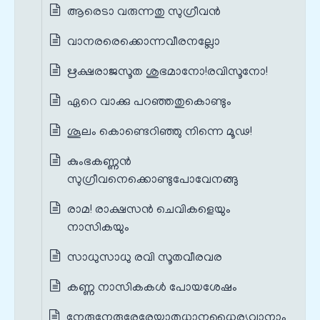
ആരെടാ വരുന്നതു സുഗ്രീവൻ
വാനരരെക്കൊന്നവീരനല്ലോ
ഋക്ഷരാജസൂത ശുഭമാനോ!രവിസൂനോ!
ഏറെ വാക്കു പറഞ്ഞതുകൊണ്ടും
ശൂലം കൊണ്ടെറിഞ്ഞു നിന്നെ മൂഢ!
കുംഭകണ്ണൻ
സുഗ്രീവനെക്കൊണ്ടുപോവേനങ്ങു
രാമ! രാക്ഷസൻ ചെവികളെയും
നാസികയും
സാധുസാധു രവി സൂതവീരവര
കണ്ണ നാസികകൾ പോയശേഷം
നേരുനേരുരേരേയാതുധാനധൈര്യവാനാം