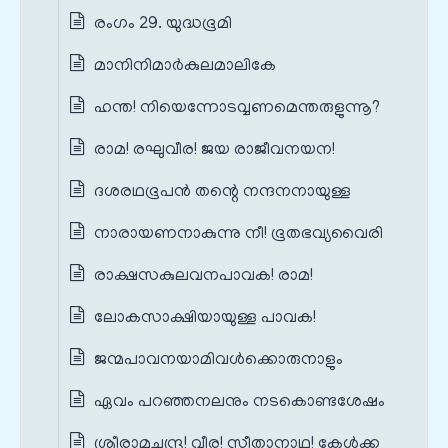
രംഗം 29. യുദ്ധഭൂമി
മാനിനിമാർകുലമാലികേ
ഹന്ത! നിയെന്നോടവ്വണമെന്തരുളുന്നൂ?
രാമ! രഘുവീര! ജയ രാജീവനയന!
ദശരഥഭൂപൻ തന്റെ നന്ദനനായുള്ള
നാരായണനാകുന്നു നീ! ഭൂതഭവ്യവൈരി
രാക്ഷസകുലവനപാവക! രാമ!
ലോകസാക്ഷിയായുള്ള പാവക!
ജന്മപാവനയാമിവൾക്കൊരുനാളും
ഏവം പറഞ്ഞനലനും നടകൊണ്ടശേഷം
ശ്രീരാമചന്ദ്ര! വീര! സീതാനാഥ! കേൾക്ക