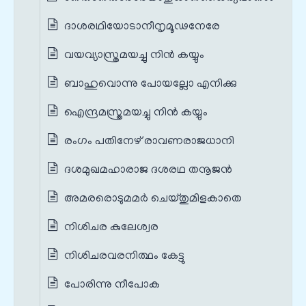
ദാശരഥിയോടാനീനൃമൂഢനേരേ
വയവ്യാസ്ത്രമയച്ചു നിൻ കയ്യും
ബാഹുവൊന്നു പോയല്ലോ എനിക്കു
ഐന്ദ്രമസ്ത്രമയച്ചു നിൻ കയ്യും
രംഗം പതിനേഴ് രാവണരാജധാനി
ദശമുഖമഹാരാജ ദശരഥ തനൂജൻ
അമരരൊടുമമർ ചെയ്തുമിളകാതെ
നിശിചര കുലേശ്വര
നിശിചരവരനിത്ഥം കേട്ടു
പോരിന്നു നീപോക