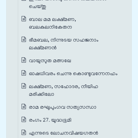
ചെയ്തു
ബാല മമ ലക്ഷ്മണ,
ബലകുലനികേതന
ഭീമബല, നിന്നുടയ സഹജനാം
ലക്ഷ്മണൻ
വായുസുത മത്സഖേ
ഓഷധിവരം ചെന്നു കൊണ്ടുവന്നേനഹം
ലക്ഷ്മണ, സഹോദര, നീയിഹ
മരിക്കിലോ
രാമ രഘുപുംഗവ സത്യസന്ധാ
രംഗം 27. യുദ്ധഭൂമി
എന്നുടെ ലോചനവിഷയഗതൻ