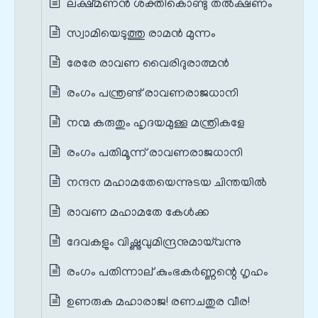
ലക്ഷ്മണൻ ശക്തികൊണ്ടു തൽക്ഷണം
സ്വാമിയെടുത്തു രാമൻ മുന്നം
രേരേ രാവണ വൈരിദുരാത്മൻ
രംഗം പന്ത്രണ്ട് രാവണരാജധാനി
നന്മ കരുതും ഹൃദയമുള്ള മന്ത്രികളേ
രംഗം പതിമൂന്ന് രാവണരാജധാനി
നന്ദന മഹാമതേയെന്നുടയ ചിന്തയിൽ
രാവണ മഹാമതേ കേൾക്ക
ദേവകളും വിഷ്ണുവുമിന്ദ്രനുമായ്‌വന്നു
രംഗം പതിന്നാല് കുംഭകർണ്ണന്റെ ഗൃഹം
ഉണരുക മഹാരാജ! രണചതുര വീര!