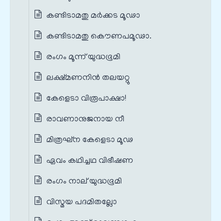
കണ്ടിടാമതു മര്‍ക്കട മൂഢാ
കണ്ടിടാമതു കൌണപമൂഢാ.
രംഗം മൂന്ന് യുദ്ധഭൂമി
ലക്ഷ്മണനിന്‍ തലയറ്റു
കേളെടാ വിരൂപാക്ഷാ!
രാവണാനുജനായ നീ
മിത്രഘ്ന കേളെടാ മൂഢ
ഏവം കഥിച്ചഥ വിഭീഷണ
രംഗം നാല് യുദ്ധഭൂമി
വിസ്മയ പദമിതല്ലോ