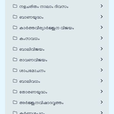
നളചരിതം നാലാം ദിവസം
ബാണയുദ്ധം
കാർത്തവീര്യാർജ്ജുന വിജയം
കംസവധം
ബാലിവിജയം
രാവണവിജയം
ശാപമോചനം
ബാലിവധം
തോരണയുദ്ധം
അർജ്ജുനവിഷാദവൃത്തം
കർണ്ണശപഥം