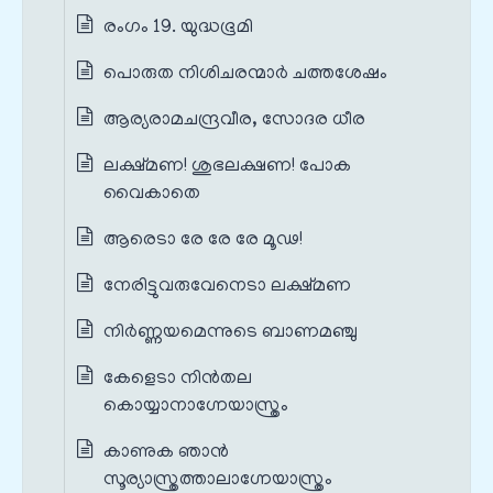
രംഗം 19. യുദ്ധഭൂമി
പൊരുത നിശിചരന്മാർ ചത്തശേഷം
ആര്യരാമചന്ദ്രവീര, സോദര ധീര
ലക്ഷ്മണ! ശുഭലക്ഷണ! പോക
വൈകാതെ
ആരെടാ രേ രേ രേ മൂഢ!
നേരിട്ടുവരുവേനെടാ ലക്ഷ്മണ
നിർണ്ണയമെന്നുടെ ബാണമഞ്ചു
കേളെടാ നിൻതല
കൊയ്യാനാഗ്നേയാസ്ത്രം
കാണുക ഞാൻ
സൂര്യാസ്ത്രത്താലാഗ്നേയാസ്ത്രം