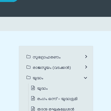
സുഭദ്രാഹരണം
രാജസൂയം (വടക്കൻ)
യുദ്ധം
യുദ്ധം
രംഗം ഒന്ന് - യുദ്ധഭൂമി
തദനു രഘുകുലേശന്‍