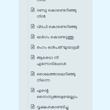
നിന്‍
ദണ്ഡു കൊണ്ടെറിഞ്ഞു
നിന്‍
വിടപി കൊണ്ടെറിഞ്ഞു
ഖള്‍ഗം കൊണ്ടറുത്തു
രംഗം ഒൻപത് യുദ്ധഭൂമി
ആരെടാ നീ
എന്നോടിപ്പോൾ
ശൈലത്താലെറിഞ്ഞു
നിന്നെ
എന്റെ
സൈന്യങ്ങളെയെല്ലാം
വൃക്ഷംകൊണ്ടടിച്ചു