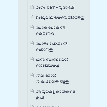
രംഗം രണ്ട് - യുദ്ധഭൂമി
ജംബുമാലിയെയെതീര്‍ത്തതു
പോക പോക നീ
കൌണവ
പോരും പോരും നീ
ചൊന്നതു
ഹന്ത ബാണമെൻ
നെഞ്ചിലയച്ച
നീല! ഞാന്‍
നികുംഭനെതിരിട്ടതു
ആയുധമിട്ടു കാല്‍കളെ
കൂപ്പി