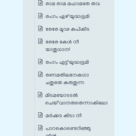
രാമ രാമ മഹാമതേ തവ
രംഗം ഏഴ് യുദ്ധഭൂമി
രേരേ മൂഢ കപികീട
രേരേ കേൾ നീ
യാതുധാന!
രംഗം എട്ട് യുദ്ധഭൂമി
രണമതിലനേകധാ
ചതുരത കരുതുന്ന
മിടമയോടടൽ
ചെയ്`വാനരുതെന്നാകിലോ
മര്‍ക്കട കീടാ നീ
പാറകൊണ്ടെറിഞ്ഞു