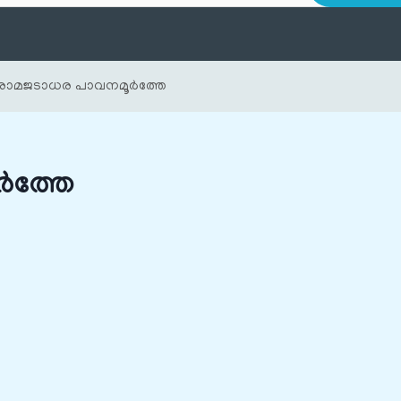
ീരാമജടാധര പാവനമൂർത്തേ
ർത്തേ