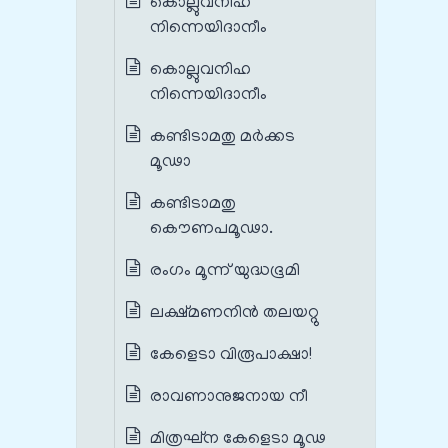
കൊല്ലുവനിഹ
നിന്നെയിദാനീം
കൊല്ലുവനിഹ
നിന്നെയിദാനീം
കണ്ടിടാമതു മര്‍ക്കട
മൂഢാ
കണ്ടിടാമതു
കൌണപമൂഢാ.
രംഗം മൂന്ന് യുദ്ധഭൂമി
ലക്ഷ്മണനിന്‍ തലയറ്റു
കേളെടാ വിരൂപാക്ഷാ!
രാവണാനുജനായ നീ
മിത്രഘ്ന കേളെടാ മൂഢ