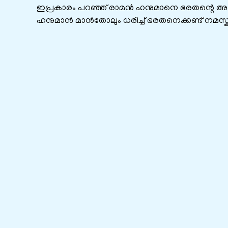
ഇപ്രകാരം പറഞ്ഞ് രാമൻ ഹനുമാനെ ഭരതന്റെ അര
ഹനുമാൻ മാൻതോലും ധരിച്ച് ഭരതനെക്കണ്ട് നമസ്കരി