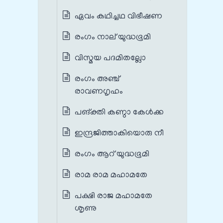
ഏവം കഥിച്ചഥ വിഭീഷണ
രംഗം നാല് യുദ്ധഭൂമി
വിസ്മയ പദമിതല്ലോ
രംഗം അഞ്ച്
രാവണഗൃഹം
പങ്‌ക്തി കണ്ഠാ കേള്‍ക്ക
ഇന്ദ്രജിത്താകിയൊരു നീ
രംഗം ആറ് യുദ്ധഭൂമി
രാമ രാമ മഹാമതേ
പക്ഷി രാജ മഹാമതേ
ശൃണു