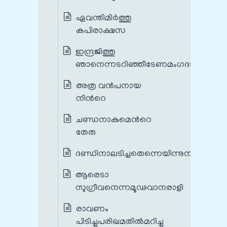
ഏവന്തിമിര്‍ത്തു
കപിരാക്ഷസ
ഇന്ദ്രജിത്തു
ഞാനെന്നടറിഞ്ഞീടേണമംഗദാ
അത്ര വന്‍പനായ
നിന്‍റെ
ചണ്ഡനാകുമെന്‍റെ
തേരു
ദണ്ഡിനാലടിച്ചതെന്നെയിന്നുനീ
ആരെടാ
സുഗ്രീവനെന്നമൂഢവാനരാളി
രാവണം
പിടിച്ചുപരിഖമതില്‍മറിച്ചു