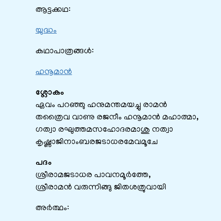
ആട്ടക്കഥ:
യുദ്ധം
കഥാപാത്രങ്ങൾ:
ഹനൂമാൻ
ശ്ലോകം
ഏവം പറഞ്ഞു ഹനുമന്തമയച്ചു രാമൻ
തത്രൈവ വാണു രജനീം ഹനൂമാൻ മഹാത്മാ,
ഗത്വാ രഘുത്തമസഹോദരമാശു നത്വാ
കൃഷ്ണാജിനാംബരജടാധരമേവമൂചേ
പദം
ശ്രീരാമജടാധര പാവനമൂർത്തേ,
ശ്രീരാമൻ വരുന്നിങ്ങു ജിതശത്രുവായി
അർത്ഥം: