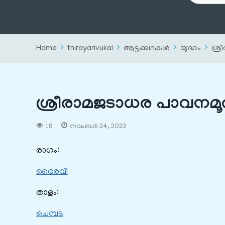
Home
thirayarivukal
ആട്ടക്കഥകൾ
യുദ്ധം
ശ്ര
ശ്രീരാമജടാധര പാവനമൂ
16
നവംബർ 24, 2023
രാഗം:
ഭൈരവി
താളം:
ചെമ്പട