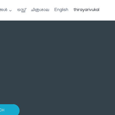
്ങൾ
ട്രസ്റ്റ്
ചിത്രശാല
English
thirayarivukal