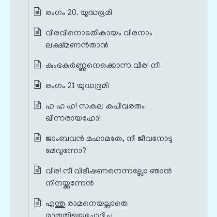
രംഗം 20. യുദ്ധഭൂമി
വിരവിനൊടതികായം വീരനാം
ലക്ഷ്മണൻതാൻ
കുംഭകർണ്ണനെക്കൊന്ന വീര! നീ
രംഗം 21 യുദ്ധഭൂമി
ഹ ഹ ഹ! സകല കപിവരരും
ഖിന്നരായഹോ!
ജാംബവൻ മഹാമതേ, നീ ജീവനോടു
മേവുന്നോ?
വീര! നീ വിഭീഷണനെന്നല്ലോ ഞാൻ
നിനയ്ക്കുന്നേൻ
എന്തു രാമനെയല്ലാതെ
മാരുതിയെച്ചോദിച്ചു