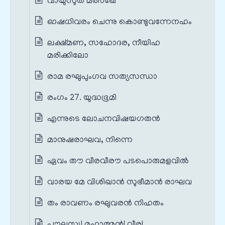
വായുസുത മത്സഖേ
ഓഷധിവരം ചെന്നു കൊണ്ടുവന്നേനഹം
ലക്ഷ്മണ, സഹോദര, നീയിഹ
മരിക്കിലോ
രാമ രഘുപുംഗവ സത്യസന്ധാ
രംഗം 27. യുദ്ധഭൂമി
എന്നുടെ ലോചനവിഷയഗതൻ
മാനുഷരാഘവ, നിന്നെ
ഏവം തൗ വീരവീരൗ പടപൊരുമളവിൽ
വാരയ മേ വിശിഖാൻ സുഭീമാൻ രാഘവ
തം രാവണം രഘുവരൻ നിഹതം
പൗലസ്ത്യ! മഹാത്മൻ! വീര!