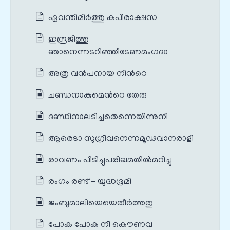
ഏവന്തിമിര്‍ത്തു കപിരാക്ഷസ
ഇന്ദ്രജിത്തു
ഞാനെന്നടറിഞ്ഞീടേണമംഗദാ
അത്ര വന്‍പനായ നിന്‍റെ
ചണ്ഡനാകുമെന്‍റെ തേരു
ദണ്ഡിനാലടിച്ചതെന്നെയിന്നുനീ
ആരെടാ സുഗ്രീവനെന്നമൂഢവാനരാളി
രാവണം പിടിച്ചുപരിഖമതില്‍മറിച്ചു
രംഗം രണ്ട് - യുദ്ധഭൂമി
ജംബുമാലിയെയെതീര്‍ത്തതു
പോക പോക നീ കൌണവ