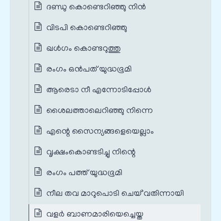
ദണ്ഡു കൊണ്ടെറിഞ്ഞു നിന്‍
വിടപി കൊണ്ടെറിഞ്ഞു
ഖള്‍ഗം കൊണ്ടറുത്തു
രംഗം ഒൻപത് യുദ്ധഭൂമി
ആരെടാ നീ എന്നോടിപ്പോൾ
ശൈലത്താലെറിഞ്ഞു നിന്നെ
എന്റെ സൈന്യങ്ങളെയെല്ലാം
വൃക്ഷംകൊണ്ടടിച്ചു നിന്റെ
രംഗം പത്ത് യുദ്ധഭൂമി
നീല തവ മാറുപൊടി ചെയ്`വതിന്നായി
വളർ ബാണമാരിയെച്ചെയ്ത