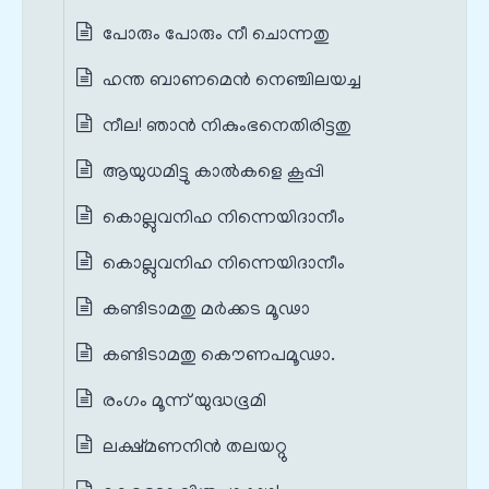
പോരും പോരും നീ ചൊന്നതു
ഹന്ത ബാണമെൻ നെഞ്ചിലയച്ച
നീല! ഞാന്‍ നികുംഭനെതിരിട്ടതു
ആയുധമിട്ടു കാല്‍കളെ കൂപ്പി
കൊല്ലുവനിഹ നിന്നെയിദാനീം
കൊല്ലുവനിഹ നിന്നെയിദാനീം
കണ്ടിടാമതു മര്‍ക്കട മൂഢാ
കണ്ടിടാമതു കൌണപമൂഢാ.
രംഗം മൂന്ന് യുദ്ധഭൂമി
ലക്ഷ്മണനിന്‍ തലയറ്റു