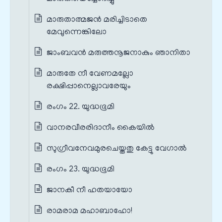
മാരുതാത്മജൻ മരിച്ചിടാതെ
മേവുന്നെങ്കിലോ
ജാംബവൻ മരുത്തനൂജനാകും ഞാനിതാ
മാരുതേ നീ വേണമല്ലോ
രക്ഷിപ്പാനെല്ലാവരേയും
രംഗം 22. യുദ്ധഭൂമി
വാനരവീരരിദാനീം കൈയിൽ
സുഗ്രീവനേവമുരചെയ്തതു കേട്ടു വേഗാൽ
രംഗം 23. യുദ്ധഭൂമി
ജാനകീ നീ ഹതയായോ
രാമരാമ മഹാബാഹോ!