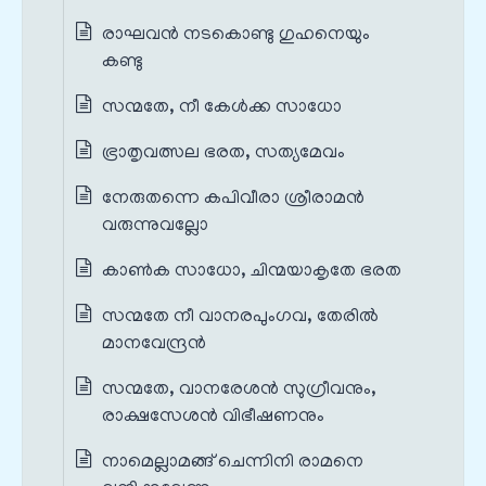
രാഘവൻ നടകൊണ്ടു ഗുഹനെയും
കണ്ടു
സന്മതേ, നീ കേൾക്ക സാധോ
ഭ്രാതൃവത്സല ഭരത, സത്യമേവം
നേരുതന്നെ കപിവീരാ ശ്രീരാമൻ
വരുന്നുവല്ലോ
കാൺക സാധോ, ചിന്മയാകൃതേ ഭരത
സന്മതേ നീ വാനരപുംഗവ, തേരിൽ
മാനവേന്ദ്രൻ
സന്മതേ, വാനരേശൻ സുഗ്രീവനും,
രാക്ഷസേശൻ വിഭീഷണനും
നാമെല്ലാമങ്ങ് ചെന്നിനി രാമനെ