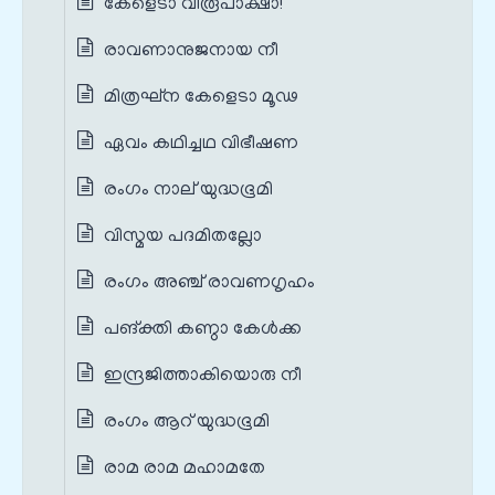
കേളെടാ വിരൂപാക്ഷാ!
രാവണാനുജനായ നീ
മിത്രഘ്ന കേളെടാ മൂഢ
ഏവം കഥിച്ചഥ വിഭീഷണ
രംഗം നാല് യുദ്ധഭൂമി
വിസ്മയ പദമിതല്ലോ
രംഗം അഞ്ച് രാവണഗൃഹം
പങ്‌ക്തി കണ്ഠാ കേള്‍ക്ക
ഇന്ദ്രജിത്താകിയൊരു നീ
രംഗം ആറ് യുദ്ധഭൂമി
രാമ രാമ മഹാമതേ