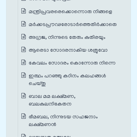
മന്ത്രിപ്രവരരെക്കൊന്നൊരു നിങ്ങളെ
മർക്കടപ്രൗഢരോടാർത്തെതിർക്കാതെ
അഗ്രജ, നിന്നുടെ തേരും കുതിരയും
ആരെടാ സോദരനാകിയ ശത്രുവോ
കേവലം സോദരം കൊന്നോരു നിന്നെ
ഇത്ഥം പറഞ്ഞു കഠിനം കലഹങ്ങൾ
ചെയ്തു
ബാല മമ ലക്ഷ്മണ,
ബലകുലനികേതന
ഭീമബല, നിന്നുടയ സഹജനാം
ലക്ഷ്മണൻ