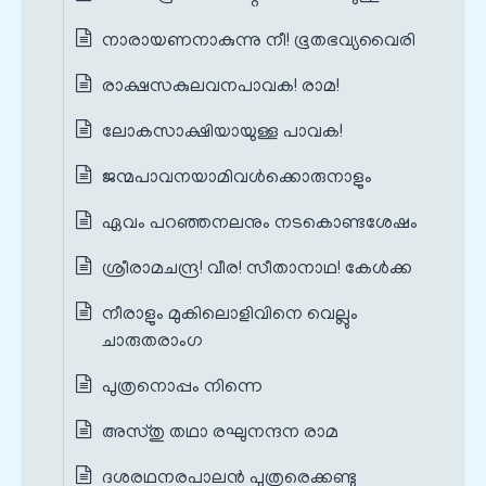
നാരായണനാകുന്നു നീ! ഭൂതഭവ്യവൈരി
രാക്ഷസകുലവനപാവക! രാമ!
ലോകസാക്ഷിയായുള്ള പാവക!
ജന്മപാവനയാമിവൾക്കൊരുനാളും
ഏവം പറഞ്ഞനലനും നടകൊണ്ടശേഷം
ശ്രീരാമചന്ദ്ര! വീര! സീതാനാഥ! കേൾക്ക
നീരാളും മുകിലൊളിവിനെ വെല്ലും
ചാരുതരാംഗ
പുത്രനൊപ്പം നിന്നെ
അസ്തു തഥാ രഘുനന്ദന രാമ
ദശരഥനരപാലൻ പുത്രരെക്കണ്ടു