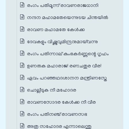
രംഗം പതിമൂന്ന് രാവണരാജധാനി
നന്ദന മഹാമതേയെന്നുടയ ചിന്തയിൽ
രാവണ മഹാമതേ കേൾക്ക
ദേവകളും വിഷ്ണുവുമിന്ദ്രനുമായ്‌വന്നു
രംഗം പതിന്നാല് കുംഭകർണ്ണന്റെ ഗൃഹം
ഉണരുക മഹാരാജ! രണചതുര വീര!
ഏവം പറഞ്ഞഥദശാനന മന്ത്രിണസ്തേ
ചൊല്ലീടുക നീ മഹോദര
രാവണസോദര കേൾക്ക നീ വീര
രംഗം പതിനഞ്ച് രാവണസഭ
അത്ര സഹോദര എന്നാലെന്തു