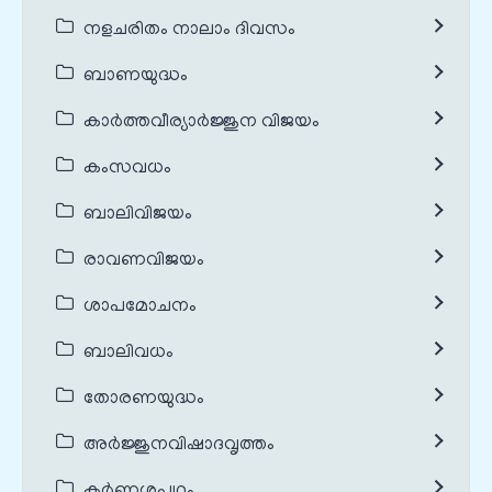
നളചരിതം നാലാം ദിവസം
ബാണയുദ്ധം
കാർത്തവീര്യാർജ്ജുന വിജയം
കംസവധം
ബാലിവിജയം
രാവണവിജയം
ശാപമോചനം
ബാലിവധം
തോരണയുദ്ധം
അർജ്ജുനവിഷാദവൃത്തം
കർണ്ണശപഥം