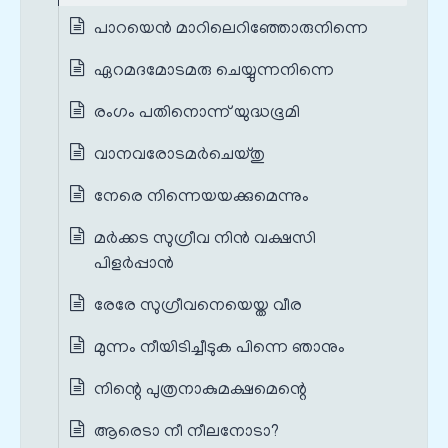
പാറയെന്‍ മാറിലെറിഞ്ഞോരുനിന്നെ
ഏറമദമോടമരു ചെയ്യുന്നനിന്നെ
രംഗം പതിനൊന്ന് യുദ്ധഭൂമി
വാനവരോടമര്‍ചെയ്തു
നേരെ നിന്നെയയക്കുമെന്നും
മര്‍ക്കട സുഗ്രീവ നിൻ വക്ഷസി
പിളര്‍പ്പാൻ
രേരേ സുഗ്രീവനെയെയ്ത വീര
മുന്നം നീയിടിച്ചീടുക പിന്നെ ഞാനും
നിന്റെ പുത്രനാകുമക്ഷമെന്റെ
ആരെടാ നീ നീലനോടാ?