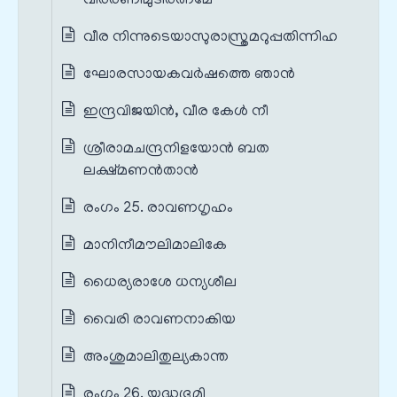
വീരരണിമുടിരത്നമേ
വീര നിന്നുടെയാസുരാസ്ത്രമറുപ്പതിന്നിഹ
ഘോരസായകവർഷത്തെ ഞാൻ
ഇന്ദ്രവിജയിൻ, വീര കേൾ നീ
ശ്രീരാമചന്ദ്രനിളയോൻ ബത
ലക്ഷ്മണൻതാൻ
രംഗം 25. രാവണഗൃഹം
മാനിനീമൗലിമാലികേ
ധൈര്യരാശേ ധന്യശീല
വൈരി രാവണനാകിയ
അംശുമാലിതുല്യകാന്ത
രംഗം 26. യുദ്ധഭൂമി