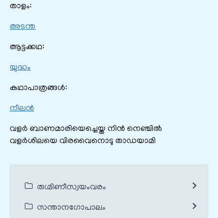
താളം:
അടന്ത
ആട്ടക്കഥ:
യുദ്ധം
കഥാപാത്രങ്ങൾ:
നീലൻ
വളർ ബാണമാരിയെച്ചെയ്ത നിൻ നെഞ്ചിൽ
വളര്‍ശിലയെ വിരവൈനൊടു താഡയാമി
രുഗ്മിണീസ്വയംവരം
സന്താനഗോപാലം