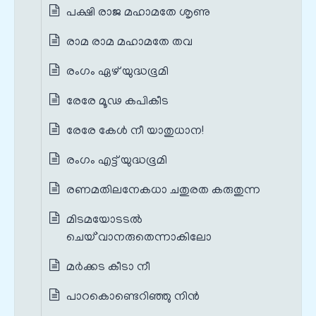
പക്ഷി രാജ മഹാമതേ ശൃണു
രാമ രാമ മഹാമതേ തവ
രംഗം ഏഴ് യുദ്ധഭൂമി
രേരേ മൂഢ കപികീട
രേരേ കേൾ നീ യാതുധാന!
രംഗം എട്ട് യുദ്ധഭൂമി
രണമതിലനേകധാ ചതുരത കരുതുന്ന
മിടമയോടടൽ
ചെയ്`വാനരുതെന്നാകിലോ
മര്‍ക്കട കീടാ നീ
പാറകൊണ്ടെറിഞ്ഞു നിന്‍