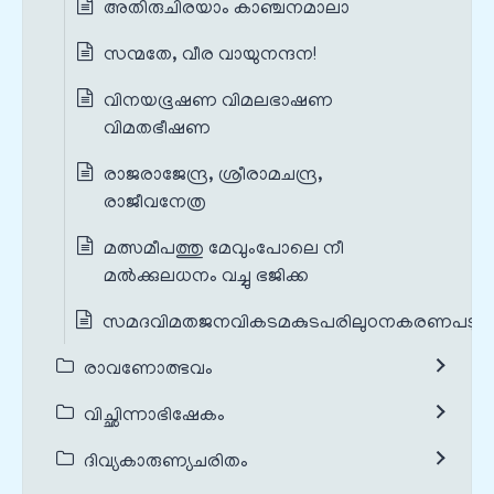
അതിരുചിരയാം കാഞ്ചനമാലാ
സന്മതേ, വീര വായുനന്ദന!
വിനയഭൂഷണ വിമലഭാഷണ
വിമതഭീഷണ
രാജരാജേന്ദ്ര, ശ്രീരാമചന്ദ്ര,
രാജീവനേത്ര
മത്സമീപത്തു മേവുംപോലെ നീ
മൽക്കുലധനം വച്ചു ഭജിക്ക
സമദവിമതജനവികടമകുടപരിലുഠനകരണപടു
രാവണോത്ഭവം
വിച്ഛിന്നാഭിഷേകം
ദിവ്യകാരുണ്യചരിതം