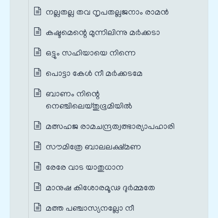
നല്ലതല്ല തവ നൃപതല്ലജനാം രാമന്‍
കഷ്ടമെന്റെ മുന്നിലിന്നു മര്‍ക്കടാ
ഒട്ടും സഹിയായെ നിന്നെ
പൊട്ടാ കേൾ നീ മര്‍ക്കടമേ
ബാണം നിന്റെ
നെഞ്ചിലെയ്തുഭൂമിയില്‍
മത്സഹജ രാമചന്ദ്രത്വത്ഭാര്യാപഹാരി
സൗമിത്രേ ബാലലക്ഷ്മണ
രേരേ വാട യാതുധാന
മാനുഷ കിശോരമൂഢ ദുര്‍മ്മതേ
മത്ത പഞ്ചാസ്യനല്ലോ നീ