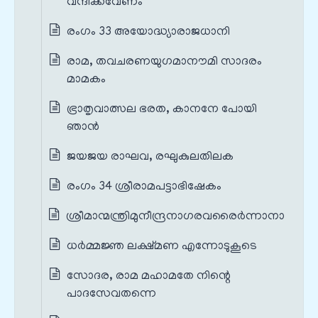
വന്ദിക്കവേണം
രംഗം 33 അയോദ്ധ്യാരാജധാനി
രാമ, തവചരണയുഗമാനൗമി സാദരം
മാമകം
ഭ്രാതൃവാത്സല ഭരത, കാനനേ പോയി
ഞാൻ
ജയജയ രാഘവ, രഘുകുലതിലക
രംഗം 34 ശ്രീരാമപട്ടാഭിഷേകം
ശ്രീമാന്മന്ത്രിമുനീന്ദ്രനാഗരവരൈർന്നാനാ
ധർമ്മജ്ഞ ലക്ഷ്മണ എന്നോടുകൂടെ
സോദര, രാമ മഹാമതേ നിന്റെ
പാദസേവതന്നെ