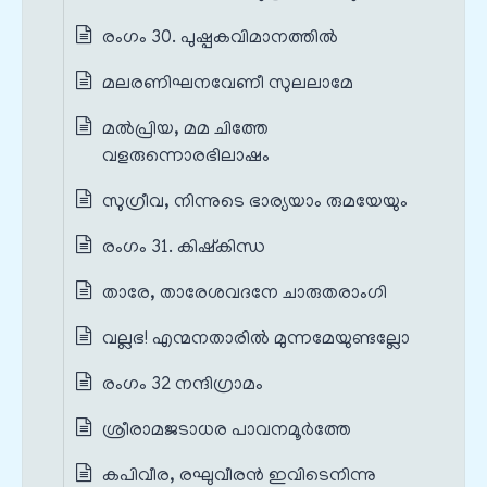
രംഗം 30. പുഷ്പകവിമാനത്തിൽ
മലരണിഘനവേണീ സുലലാമേ
മൽപ്രിയ, മമ ചിത്തേ
വളരുന്നൊരഭിലാഷം
സുഗ്രീവ, നിന്നുടെ ഭാര്യയാം രുമയേയും
രംഗം 31. കിഷ്കിന്ധ
താരേ, താരേശവദനേ ചാരുതരാംഗി
വല്ലഭ! എന്മനതാരിൽ മുന്നമേയുണ്ടല്ലോ
രംഗം 32 നന്ദിഗ്രാമം
ശ്രീരാമജടാധര പാവനമൂർത്തേ
കപിവീര, രഘുവീരൻ ഇവിടെനിന്നു