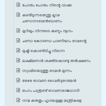
പോരും പോരും നിന്റെ വാക്കു
കണ്ടീടുന്നതെന്തു മൂഢ
ചണ്ഡനാമെന്‍ബാണം
മുറിയും നിന്നുടെ കണ്ഠം നൂനം
ചണ്ഡ കോദണ്ഡ പാണിയാം രാമന്റെ
മുഷ്ടി കൊണ്ടിടിച്ചു നിന്നെ
ലക്ഷ്മണൻ ശക്തികൊണ്ടു തൽക്ഷണം
സ്വാമിയെടുത്തു രാമൻ മുന്നം
രേരേ രാവണ വൈരിദുരാത്മൻ
രംഗം പന്ത്രണ്ട് രാവണരാജധാനി
നന്മ കരുതും ഹൃദയമുള്ള മന്ത്രികളേ