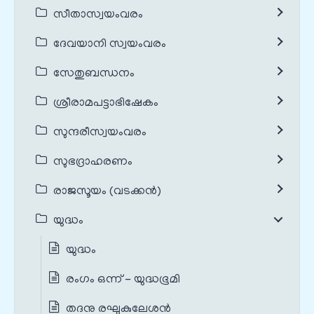
സീതാസ്വയംവരം
ദേവയാനി സ്വയംവരം
സേതുബന്ധനം
ശ്രീരാമപട്ടാഭിഷേകം
സുന്ദരീസ്വയംവരം
സുഭദ്രാഹരണം
രാജസൂയം (വടക്കൻ)
യുദ്ധം
യുദ്ധം
രംഗം ഒന്ന് - യുദ്ധഭൂമി
തദനു രഘുകുലേശന്‍