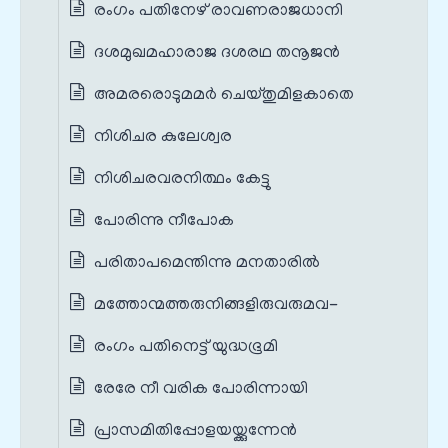
രംഗം പതിനേഴ് രാവണരാജധാനി
ദശമുഖമഹാരാജ ദശരഥ തനൂജൻ
അമരരൊടുമമർ ചെയ്തുമിളകാതെ
നിശിചര കുലേശ്വര
നിശിചരവരനിത്ഥം കേട്ടു
പോരിന്നു നീപോക
പരിതാപമെന്തിന്നു മനതാരിൽ
മത്തോന്മത്തരുനിങ്ങളിരുവരുമവ-
രംഗം പതിനെട്ട് യുദ്ധഭൂമി
രേരേ നീ വരിക പോരിന്നായി
പ്രാസമിതിപ്പോളയയ്ക്കുന്നേൻ