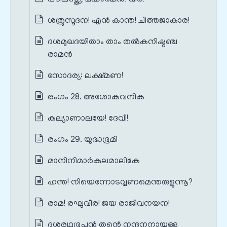
ശത്രുസൂദന! എൻ കാന്ത! ചിത്തജാകാര!
ദശമുഖദയിതാം താം തൽകനിഷ്ഠഞ്ച
രാമൻ
സോദര്യ: ലക്ഷ്മണ!
രംഗം 28. അശോകവനിക
കല്യാണാലയേ! ദേവീ!
രംഗം 29. യുദ്ധഭൂമി
മാനിനിമാർകുലമാലികേ
ഹന്ത! നിയെന്നോടവ്വണമെന്തരുളുന്നൂ?
രാമ! രഘുവീര! ജയ രാജീവനയന!
ദശരഥഭൂപൻ തന്റെ നന്ദനനായുള്ള