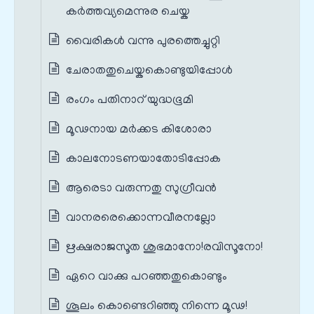
കർത്തവ്യമെന്നുര ചെയ്ക
വൈരികൾ വന്നു പുരത്തെച്ചുറ്റി
ചേരാതതുചെയ്കകൊണ്ടുയിപ്പോൾ
രംഗം പതിനാറ് യുദ്ധഭൂമി
മൂഢനായ മർക്കട കിശോരാ
കാലനോടണയാതോടിപ്പോക
ആരെടാ വരുന്നതു സുഗ്രീവൻ
വാനരരെക്കൊന്നവീരനല്ലോ
ഋക്ഷരാജസൂത ശുഭമാനോ!രവിസൂനോ!
ഏറെ വാക്കു പറഞ്ഞതുകൊണ്ടും
ശൂലം കൊണ്ടെറിഞ്ഞു നിന്നെ മൂഢ!