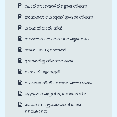
പോരിന്നായെതിരിട്ടൊരു നിന്നെ
അന്തകനു കൊടുത്തീടുവെൻ നിന്നെ
കരഹതിയാൽ നിൻ
നരാന്തകം തം കൊലചെയ്തശേഷം
രേരേ പാപ ദുരാത്മൻ!
മുദ്ഗരമിതു നിന്നെക്കൊല
രംഗം 19. യുദ്ധഭൂമി
പൊരുത നിശിചരന്മാർ ചത്തശേഷം
ആര്യരാമചന്ദ്രവീര, സോദര ധീര
ലക്ഷ്മണ! ശുഭലക്ഷണ! പോക
വൈകാതെ