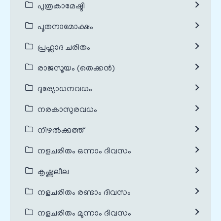
പുത്രകാമേഷ്ടി
പൂതനാമോക്ഷം
പ്രഹ്ലാദ ചരിതം
രാജസൂയം (തെക്കൻ)
ദുര്യോധനവധം
നരകാസുരവധം
നിഴൽക്കുത്ത്
നളചരിതം ഒന്നാം ദിവസം
കൃഷ്ണലീല
നളചരിതം രണ്ടാം ദിവസം
നളചരിതം മൂന്നാം ദിവസം