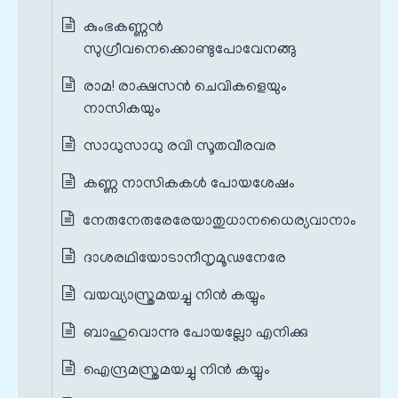
കുംഭകണ്ണൻ
സുഗ്രീവനെക്കൊണ്ടുപോവേനങ്ങു
രാമ! രാക്ഷസൻ ചെവികളെയും
നാസികയും
സാധുസാധു രവി സൂതവീരവര
കണ്ണ നാസികകൾ പോയശേഷം
നേരുനേരുരേരേയാതുധാനധൈര്യവാനാം
ദാശരഥിയോടാനീനൃമൂഢനേരേ
വയവ്യാസ്ത്രമയച്ചു നിൻ കയ്യും
ബാഹുവൊന്നു പോയല്ലോ എനിക്കു
ഐന്ദ്രമസ്ത്രമയച്ചു നിൻ കയ്യും