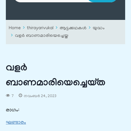
Home
thirayarivukal
ആട്ടക്കഥകൾ
യുദ്ധം
വളർ ബാണമാരിയെച്ചെയ്ത
വളർ
ബാണമാരിയെച്ചെയ്ത
7
നവംബർ 24, 2023
രാഗം:
ഘണ്ടാരം