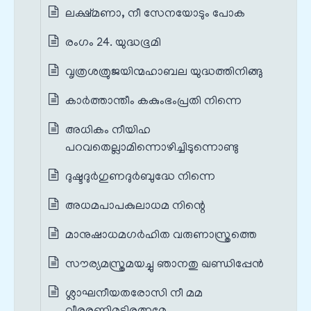
ലക്ഷ്മണാ, നീ സേനയോടും പോക
രംഗം 24. യുദ്ധഭൂമി
വൃത്രശത്രുജയിന്മഹാബല യുദ്ധത്തിനിങ്ങു
കാർത്താന്തീം കകുംഭംപ്രതി നിന്നെ
അധികം നീയിഹ
പറവതെല്ലാമിന്നൊഴിച്ചിടുന്നൊണ്ടു
ദുഷ്ടദുർഗുണദുർബുദ്ധേ നിന്നെ
അധമപാപകുലാധമ നിന്റെ
മാനുഷാധമഗർഹിത വരുണാസ്ത്രത്തെ
സൗര്യമസ്ത്രമയച്ചു ഞാനതു ഖണ്ഡിപ്പേൻ
ശ്ലാഘനീയതരോസി നീ മമ