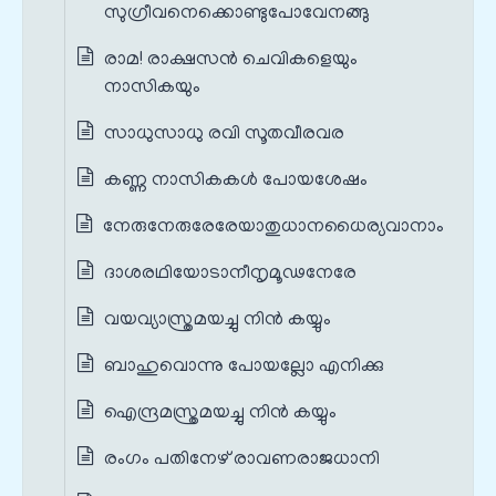
സുഗ്രീവനെക്കൊണ്ടുപോവേനങ്ങു
രാമ! രാക്ഷസൻ ചെവികളെയും
നാസികയും
സാധുസാധു രവി സൂതവീരവര
കണ്ണ നാസികകൾ പോയശേഷം
നേരുനേരുരേരേയാതുധാനധൈര്യവാനാം
ദാശരഥിയോടാനീനൃമൂഢനേരേ
വയവ്യാസ്ത്രമയച്ചു നിൻ കയ്യും
ബാഹുവൊന്നു പോയല്ലോ എനിക്കു
ഐന്ദ്രമസ്ത്രമയച്ചു നിൻ കയ്യും
രംഗം പതിനേഴ് രാവണരാജധാനി