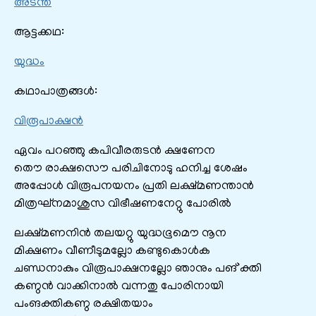
അടന്ത
ആട്ടക്കഥ:
യുദ്ധം
കഥാപാത്രങ്ങൾ:
വിരൂപാക്ഷൻ
ഏവം പറഞ്ഞു കപിവീരരുടന്‍ ക്ഷണേന
തൌ രാക്ഷസൌ പരിചിനോടു ഹനിച്ച ശേഷം
അപ്പോള്‍ വിരൂപനയനം പ്രതി ലക്ഷ്മണന്താൻ
മിത്രഘ്നമാശുസ വിഭീഷണനേറ്റു പോരിൽ
ലക്ഷ്മണനിന്‍ തലയറ്റു യുദ്ധഭൂമൌ നൂന
മിക്ഷണം വീണീടുമല്ലോ കണ്ടുകൊള്‍ക
ചണ്ഡനാകും വിരൂപാക്ഷനല്ലോ ഞാനും പങ്`ക്തി
കണ്ഠൻ വാക്കിനാൽ വന്നതു പോരിനായി
പംങക്തികണ്ഠ രക്ഷിതയാം