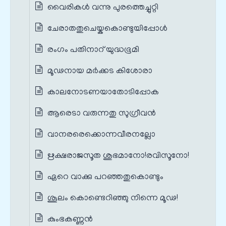
വൈരികൾ വന്നു പുരത്തെച്ചുറ്റി
ചേരാതതുചെയ്കകൊണ്ടുയിപ്പോൾ
രംഗം പതിനാറ് യുദ്ധഭൂമി
മൂഢനായ മർക്കട കിശോരാ
കാലനോടണയാതോടിപ്പോക
ആരെടാ വരുന്നതു സുഗ്രീവൻ
വാനരരെക്കൊന്നവീരനല്ലോ
ഋക്ഷരാജസൂത ശുഭമാനോ!രവിസൂനോ!
ഏറെ വാക്കു പറഞ്ഞതുകൊണ്ടും
ശൂലം കൊണ്ടെറിഞ്ഞു നിന്നെ മൂഢ!
കുംഭകണ്ണൻ