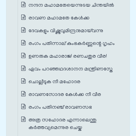
നന്ദന മഹാമതേയെന്നുടയ ചിന്തയിൽ
രാവണ മഹാമതേ കേൾക്ക
ദേവകളും വിഷ്ണുവുമിന്ദ്രനുമായ്‌വന്നു
രംഗം പതിന്നാല് കുംഭകർണ്ണന്റെ ഗൃഹം
ഉണരുക മഹാരാജ! രണചതുര വീര!
ഏവം പറഞ്ഞഥദശാനന മന്ത്രിണസ്തേ
ചൊല്ലീടുക നീ മഹോദര
രാവണസോദര കേൾക്ക നീ വീര
രംഗം പതിനഞ്ച് രാവണസഭ
അത്ര സഹോദര എന്നാലെന്തു
കർത്തവ്യമെന്നുര ചെയ്ക