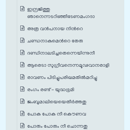
ഇന്ദ്രജിത്തു
ഞാനെന്നടറിഞ്ഞീടേണമംഗദാ
അത്ര വന്‍പനായ നിന്‍റെ
ചണ്ഡനാകുമെന്‍റെ തേരു
ദണ്ഡിനാലടിച്ചതെന്നെയിന്നുനീ
ആരെടാ സുഗ്രീവനെന്നമൂഢവാനരാളി
രാവണം പിടിച്ചുപരിഖമതില്‍മറിച്ചു
രംഗം രണ്ട് - യുദ്ധഭൂമി
ജംബുമാലിയെയെതീര്‍ത്തതു
പോക പോക നീ കൌണവ
പോരും പോരും നീ ചൊന്നതു