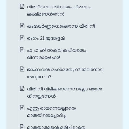
വിരവിനൊടതികായം വീരനാം
ലക്ഷ്മണൻതാൻ
കുംഭകർണ്ണനെക്കൊന്ന വീര! നീ
രംഗം 21 യുദ്ധഭൂമി
ഹ ഹ ഹ! സകല കപിവരരും
ഖിന്നരായഹോ!
ജാംബവൻ മഹാമതേ, നീ ജീവനോടു
മേവുന്നോ?
വീര! നീ വിഭീഷണനെന്നല്ലോ ഞാൻ
നിനയ്ക്കുന്നേൻ
എന്തു രാമനെയല്ലാതെ
മാരുതിയെച്ചോദിച്ചു
മാരുതാത്മജൻ മരിച്ചിടാതെ