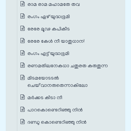
രാമ രാമ മഹാമതേ തവ
രംഗം ഏഴ് യുദ്ധഭൂമി
രേരേ മൂഢ കപികീട
രേരേ കേൾ നീ യാതുധാന!
രംഗം എട്ട് യുദ്ധഭൂമി
രണമതിലനേകധാ ചതുരത കരുതുന്ന
മിടമയോടടൽ
ചെയ്`വാനരുതെന്നാകിലോ
മര്‍ക്കട കീടാ നീ
പാറകൊണ്ടെറിഞ്ഞു നിന്‍
ദണ്ഡു കൊണ്ടെറിഞ്ഞു നിന്‍