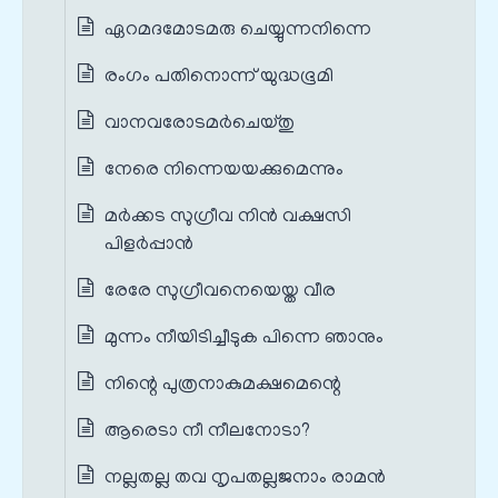
ഏറമദമോടമരു ചെയ്യുന്നനിന്നെ
രംഗം പതിനൊന്ന് യുദ്ധഭൂമി
വാനവരോടമര്‍ചെയ്തു
നേരെ നിന്നെയയക്കുമെന്നും
മര്‍ക്കട സുഗ്രീവ നിൻ വക്ഷസി
പിളര്‍പ്പാൻ
രേരേ സുഗ്രീവനെയെയ്ത വീര
മുന്നം നീയിടിച്ചീടുക പിന്നെ ഞാനും
നിന്റെ പുത്രനാകുമക്ഷമെന്റെ
ആരെടാ നീ നീലനോടാ?
നല്ലതല്ല തവ നൃപതല്ലജനാം രാമന്‍