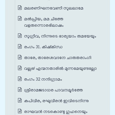
മലരണിഘനവേണീ സുലലാമേ
മൽപ്രിയ, മമ ചിത്തേ
വളരുന്നൊരഭിലാഷം
സുഗ്രീവ, നിന്നുടെ ഭാര്യയാം രുമയേയും
രംഗം 31. കിഷ്കിന്ധ
താരേ, താരേശവദനേ ചാരുതരാംഗി
വല്ലഭ! എന്മനതാരിൽ മുന്നമേയുണ്ടല്ലോ
രംഗം 32 നന്ദിഗ്രാമം
ശ്രീരാമജടാധര പാവനമൂർത്തേ
കപിവീര, രഘുവീരൻ ഇവിടെനിന്നു
രാഘവൻ നടകൊണ്ടു ഗുഹനെയും