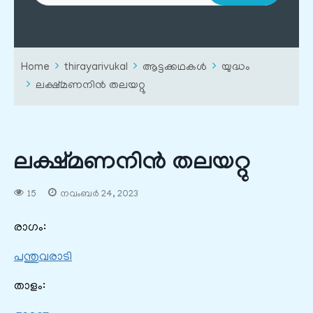
Home
thirayarivukal
ആട്ടക്കഥകൾ
യുദ്ധം
ലക്ഷ്മണനിന്‍ തലയറ്റു
ലക്ഷ്മണനിന്‍ തലയറ്റു
15
നവംബർ 24, 2023
രാഗം:
പന്തുവരാടി
താളം: