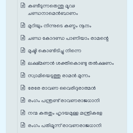
കണ്ടീടുന്നതെന്തു മൂഢ
ചണ്ഡനാമെന്‍ബാണം
മുറിയും നിന്നുടെ കണ്ഠം നൂനം
ചണ്ഡ കോദണ്ഡ പാണിയാം രാമന്റെ
മുഷ്ടി കൊണ്ടിടിച്ചു നിന്നെ
ലക്ഷ്മണൻ ശക്തികൊണ്ടു തൽക്ഷണം
സ്വാമിയെടുത്തു രാമൻ മുന്നം
രേരേ രാവണ വൈരിദുരാത്മൻ
രംഗം പന്ത്രണ്ട് രാവണരാജധാനി
നന്മ കരുതും ഹൃദയമുള്ള മന്ത്രികളേ
രംഗം പതിമൂന്ന് രാവണരാജധാനി