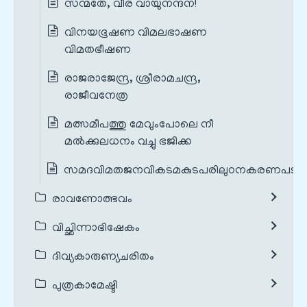
സന്മതേ, വീര വായുനന്ദന!
വിനയഭൂഷണ വിമലഭാഷണ
വിമതഭീഷണ
രാജരാജേന്ദ്ര, ശ്രീരാമചന്ദ്ര,
രാജീവനേത്ര
മത്സമീപത്തു മേവുംപോലെ നീ
മൽക്കുലധനം വച്ചു ഭജിക്ക
സമദവിമതജനവികടമകുടപരിലുഠനകരണപടു
രാവണോത്ഭവം
വിച്ഛിന്നാഭിഷേകം
ദിവ്യകാരുണ്യചരിതം
പുത്രകാമേഷ്ടി