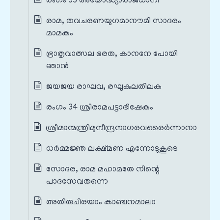
രംഗം 33 അയോദ്ധ്യാരാജധാനി
രാമ, തവചരണയുഗമാനൗമി സാദരം
മാമകം
ഭ്രാതൃവാത്സല ഭരത, കാനനേ പോയി
ഞാൻ
ജയജയ രാഘവ, രഘുകുലതിലക
രംഗം 34 ശ്രീരാമപട്ടാഭിഷേകം
ശ്രീമാന്മന്ത്രിമുനീന്ദ്രനാഗരവരൈർന്നാനാ
ധർമ്മജ്ഞ ലക്ഷ്മണ എന്നോടുകൂടെ
സോദര, രാമ മഹാമതേ നിന്റെ
പാദസേവതന്നെ
അതിരുചിരയാം കാഞ്ചനമാലാ