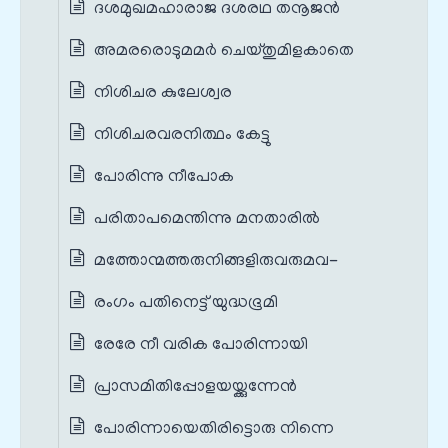
ദശമുഖമഹാരാജ ദശരഥ തനൂജൻ
അമരരൊടുമമർ ചെയ്തുമിളകാതെ
നിശിചര കുലേശ്വര
നിശിചരവരനിത്ഥം കേട്ടു
പോരിന്നു നീപോക
പരിതാപമെന്തിന്നു മനതാരിൽ
മത്തോന്മത്തരുനിങ്ങളിരുവരുമവ-
രംഗം പതിനെട്ട് യുദ്ധഭൂമി
രേരേ നീ വരിക പോരിന്നായി
പ്രാസമിതിപ്പോളയയ്ക്കുന്നേൻ
പോരിന്നായെതിരിട്ടൊരു നിന്നെ