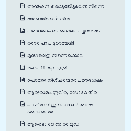
അന്തകനു കൊടുത്തീടുവെൻ നിന്നെ
കരഹതിയാൽ നിൻ
നരാന്തകം തം കൊലചെയ്തശേഷം
രേരേ പാപ ദുരാത്മൻ!
മുദ്ഗരമിതു നിന്നെക്കൊല
രംഗം 19. യുദ്ധഭൂമി
പൊരുത നിശിചരന്മാർ ചത്തശേഷം
ആര്യരാമചന്ദ്രവീര, സോദര ധീര
ലക്ഷ്മണ! ശുഭലക്ഷണ! പോക
വൈകാതെ
ആരെടാ രേ രേ രേ മൂഢ!