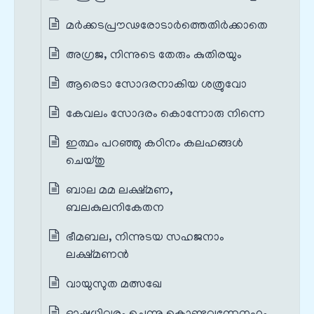
മർക്കടപ്രൗഢരോടാർത്തെതിർക്കാതെ
അഗ്രജ, നിന്നുടെ തേരും കുതിരയും
ആരെടാ സോദരനാകിയ ശത്രുവോ
കേവലം സോദരം കൊന്നോരു നിന്നെ
ഇത്ഥം പറഞ്ഞു കഠിനം കലഹങ്ങൾ
ചെയ്തു
ബാല മമ ലക്ഷ്മണ,
ബലകുലനികേതന
ഭീമബല, നിന്നുടയ സഹജനാം
ലക്ഷ്മണൻ
വായുസുത മത്സഖേ