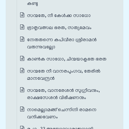
കണ്ടു
സന്മതേ, നീ കേൾക്ക സാധോ
ഭ്രാതൃവത്സല ഭരത, സത്യമേവം
നേരുതന്നെ കപിവീരാ ശ്രീരാമൻ
വരുന്നുവല്ലോ
കാൺക സാധോ, ചിന്മയാകൃതേ ഭരത
സന്മതേ നീ വാനരപുംഗവ, തേരിൽ
മാനവേന്ദ്രൻ
സന്മതേ, വാനരേശൻ സുഗ്രീവനും,
രാക്ഷസേശൻ വിഭീഷണനും
നാമെല്ലാമങ്ങ് ചെന്നിനി രാമനെ
വന്ദിക്കവേണം