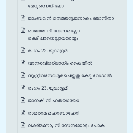
മേവുന്നെങ്കിലോ
ജാംബവൻ മരുത്തനൂജനാകും ഞാനിതാ
മാരുതേ നീ വേണമല്ലോ
രക്ഷിപ്പാനെല്ലാവരേയും
രംഗം 22. യുദ്ധഭൂമി
വാനരവീരരിദാനീം കൈയിൽ
സുഗ്രീവനേവമുരചെയ്തതു കേട്ടു വേഗാൽ
രംഗം 23. യുദ്ധഭൂമി
ജാനകീ നീ ഹതയായോ
രാമരാമ മഹാബാഹോ!
ലക്ഷ്മണാ, നീ സേനയോടും പോക