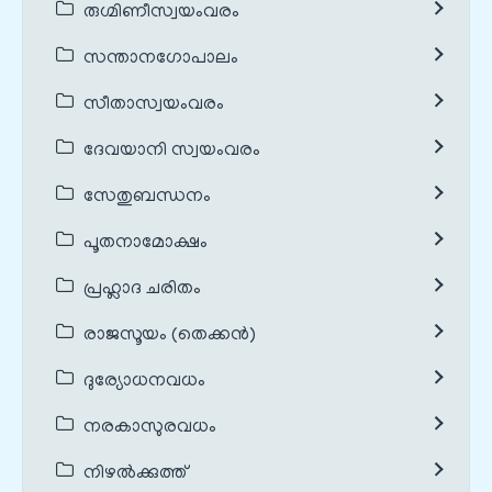
രുഗ്മിണീസ്വയംവരം
സന്താനഗോപാലം
സീതാസ്വയംവരം
ദേവയാനി സ്വയംവരം
സേതുബന്ധനം
പൂതനാമോക്ഷം
പ്രഹ്ലാദ ചരിതം
രാജസൂയം (തെക്കൻ)
ദുര്യോധനവധം
നരകാസുരവധം
നിഴൽക്കുത്ത്