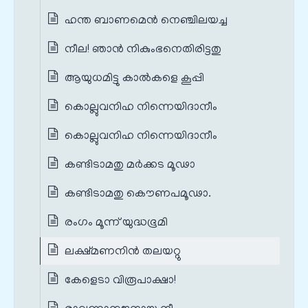
ഹന്ത ബാണമെൻ നെഞ്ചിലയച്ച
നീല! ഞാന്‍ നികുംഭനെതിരിട്ടതു
ആയുധമിട്ടു കാല്‍കളെ കൂപ്പി
കൊല്ലുവനിഹ നിന്നെയിദാനീം
കൊല്ലുവനിഹ നിന്നെയിദാനീം
കണ്ടിടാമതു മര്‍ക്കട മൂഢാ
കണ്ടിടാമതു കൌണപമൂഢാ.
രംഗം മൂന്ന് യുദ്ധഭൂമി
ലക്ഷ്മണനിന്‍ തലയറ്റു
കേളെടാ വിരൂപാക്ഷാ!