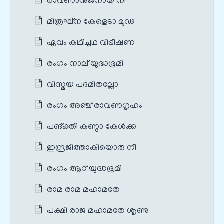
രാവണാനുജനായ നീ
മിത്രഘ്ന കേളെടാ മൂഢ
ഏവം കഥിച്ചഥ വിഭീഷണ
രംഗം നാല് യുദ്ധഭൂമി
വിസ്മയ പദമിതല്ലോ
രംഗം അഞ്ച് രാവണഗൃഹം
പങ്‌ക്തി കണ്ഠാ കേള്‍ക്ക
ഇന്ദ്രജിത്താകിയൊരു നീ
രംഗം ആറ് യുദ്ധഭൂമി
രാമ രാമ മഹാമതേ
പക്ഷി രാജ മഹാമതേ ശൃണു