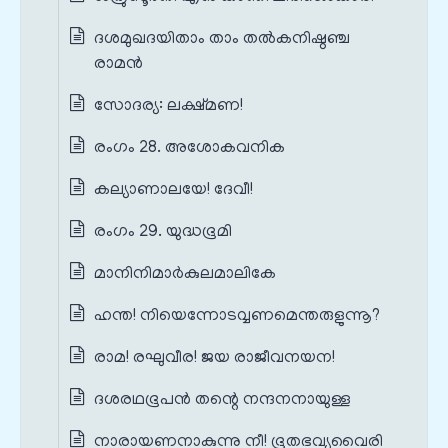
ദശമുഖദയിതാം താം തൽകനിഷ്ഠഞ്ച
രാമൻ
സോദര്യ: ലക്ഷ്മണ!
രംഗം 28. അശോകവനിക
കല്യാണാലയേ! ദേവീ!
രംഗം 29. യുദ്ധഭൂമി
മാനിനിമാർകുലമാലികേ
ഹന്ത! നിയെന്നോടവ്വണമെന്തരുളുന്നൂ?
രാമ! രഘുവീര! ജയ രാജീവനയന!
ദശരഥഭൂപൻ തന്റെ നന്ദനനായുള്ള
നാരായണനാകുന്നു നീ! ഭൂതഭവ്യവൈരി