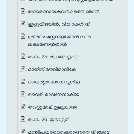
ഘോരസായകവർഷത്തെ ഞാൻ
ഇന്ദ്രവിജയിൻ, വീര കേൾ നീ
ശ്രീരാമചന്ദ്രനിളയോൻ ബത
ലക്ഷ്മണൻതാൻ
രംഗം 25. രാവണഗൃഹം
മാനിനീമൗലിമാലികേ
ധൈര്യരാശേ ധന്യശീല
വൈരി രാവണനാകിയ
അംശുമാലിതുല്യകാന്ത
രംഗം 26. യുദ്ധഭൂമി
മന്ത്രിപ്രവരരെക്കൊന്നൊരു നിങ്ങളെ