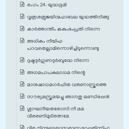
രംഗം 24. യുദ്ധഭൂമി
വൃത്രശത്രുജയിന്മഹാബല യുദ്ധത്തിനിങ്ങു
കാർത്താന്തീം കകുംഭംപ്രതി നിന്നെ
അധികം നീയിഹ
പറവതെല്ലാമിന്നൊഴിച്ചിടുന്നൊണ്ടു
ദുഷ്ടദുർഗുണദുർബുദ്ധേ നിന്നെ
അധമപാപകുലാധമ നിന്റെ
മാനുഷാധമഗർഹിത വരുണാസ്ത്രത്തെ
സൗര്യമസ്ത്രമയച്ചു ഞാനതു ഖണ്ഡിപ്പേൻ
ശ്ലാഘനീയതരോസി നീ മമ
വീരരണിമുടിരത്നമേ
വീര നിന്നുടെയാസുരാസ്ത്രമറുപ്പതിന്നിഹ