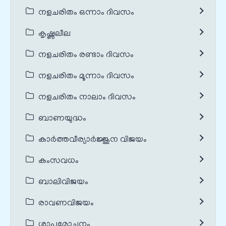
നളചരിതം ഒന്നാം ദിവസം
കൃഷ്ണലീല
നളചരിതം രണ്ടാം ദിവസം
നളചരിതം മൂന്നാം ദിവസം
നളചരിതം നാലാം ദിവസം
ബാണയുദ്ധം
കാർത്തവീര്യാർജ്ജുന വിജയം
കംസവധം
ബാലിവിജയം
രാവണവിജയം
ശാപമോചനം