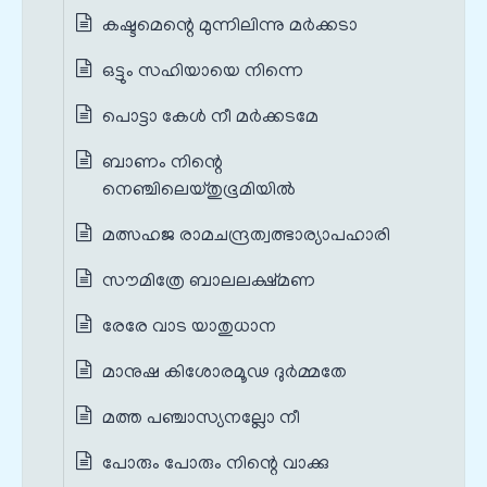
കഷ്ടമെന്റെ മുന്നിലിന്നു മര്‍ക്കടാ
ഒട്ടും സഹിയായെ നിന്നെ
പൊട്ടാ കേൾ നീ മര്‍ക്കടമേ
ബാണം നിന്റെ
നെഞ്ചിലെയ്തുഭൂമിയില്‍
മത്സഹജ രാമചന്ദ്രത്വത്ഭാര്യാപഹാരി
സൗമിത്രേ ബാലലക്ഷ്മണ
രേരേ വാട യാതുധാന
മാനുഷ കിശോരമൂഢ ദുര്‍മ്മതേ
മത്ത പഞ്ചാസ്യനല്ലോ നീ
പോരും പോരും നിന്റെ വാക്കു