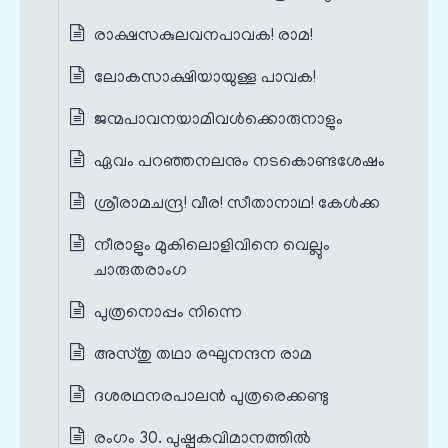
രാക്ഷസകുലവനപാവക! രാമ!
ലോകസാക്ഷിയായുള്ള പാവക!
ജന്മപാവനയാമിവൾക്കൊരുനാളും
ഏവം പറഞ്ഞനലനും നടകൊണ്ടശേഷം
ശ്രീരാമചന്ദ്ര! വീര! സീതാനാഥ! കേൾക്ക
നീരാളും മുകിലൊളിവിനെ വെല്ലും
ചാരുതരാംഗ
പുത്രനൊപ്പം നിന്നെ
അസ്തു തഥാ രഘുനന്ദന രാമ
ദശരഥനരപാലൻ പുത്രരെക്കണ്ടു
രംഗം 30. പുഷ്പകവിമാനത്തിൽ