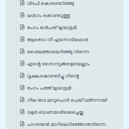
വിടപി കൊണ്ടെറിഞ്ഞു
ഖള്‍ഗം കൊണ്ടറുത്തു
രംഗം ഒൻപത് യുദ്ധഭൂമി
ആരെടാ നീ എന്നോടിപ്പോൾ
ശൈലത്താലെറിഞ്ഞു നിന്നെ
എന്റെ സൈന്യങ്ങളെയെല്ലാം
വൃക്ഷംകൊണ്ടടിച്ചു നിന്റെ
രംഗം പത്ത് യുദ്ധഭൂമി
നീല തവ മാറുപൊടി ചെയ്`വതിന്നായി
വളർ ബാണമാരിയെച്ചെയ്ത
പാറയെന്‍ മാറിലെറിഞ്ഞോരുനിന്നെ