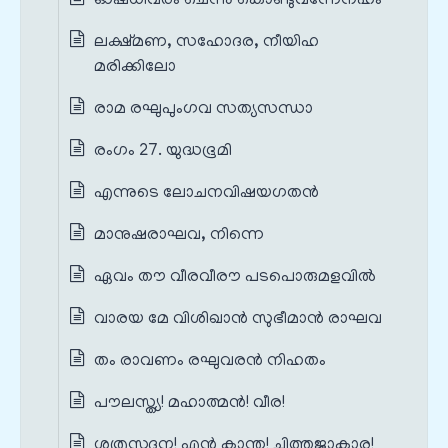
ഓഷധിവരം ചെന്നു കൊണ്ടുവന്നേനഹം
ലക്ഷ്മണ, സഹോദര, നീയിഹ
മരിക്കിലോ
രാമ രഘുപുംഗവ സത്യസന്ധാ
രംഗം 27. യുദ്ധഭൂമി
എന്നുടെ ലോചനവിഷയഗതൻ
മാനുഷരാഘവ, നിന്നെ
ഏവം തൗ വീരവീരൗ പടപൊരുമളവിൽ
വാരയ മേ വിശിഖാൻ സുഭീമാൻ രാഘവ
തം രാവണം രഘുവരൻ നിഹതം
പൗലസ്ത്യ! മഹാത്മൻ! വീര!
ശത്രുസൂദന! എൻ കാന്ത! ചിത്തജാകാര!