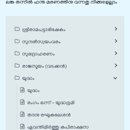
ലങ്ക തന്നില്‍ ഹന്ത മരണത്തിനു വന്നതു നിങ്ങളെല്ലാം
ശ്രീരാമപട്ടാഭിഷേകം
സുന്ദരീസ്വയംവരം
സുഭദ്രാഹരണം
രാജസൂയം (വടക്കൻ)
യുദ്ധം
യുദ്ധം
രംഗം ഒന്ന് - യുദ്ധഭൂമി
തദനു രഘുകുലേശന്‍
ഏവന്തിമിര്‍ത്തു കപിരാക്ഷസ