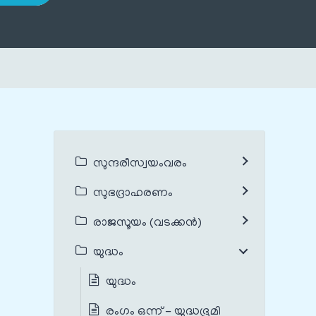
സുന്ദരീസ്വയംവരം
സുഭദ്രാഹരണം
രാജസൂയം (വടക്കൻ)
യുദ്ധം
യുദ്ധം
രംഗം ഒന്ന് - യുദ്ധഭൂമി