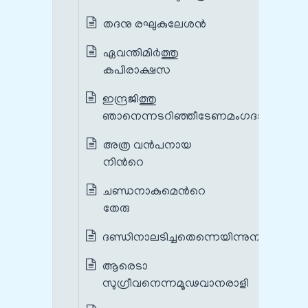
തദനു രഘുകുലേശന്‍
ഏവന്തിമിര്‍ത്തു
കപിരാക്ഷസ
ഇന്ദ്രജിത്തു
ഞാനെന്നടറിഞ്ഞീടേണമംഗദാ
അത്ര വന്‍പനായ
നിന്‍റെ
ചണ്ഡനാകുമെന്‍റെ
തേരു
ദണ്ഡിനാലടിച്ചതെന്നെയിന്നുനീ
ആരെടാ
സുഗ്രീവനെന്നമൂഢവാനരാളി