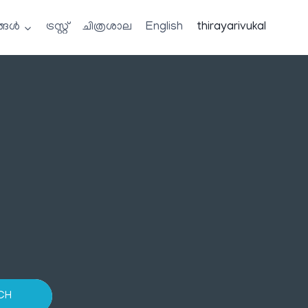
്ങൾ
ട്രസ്റ്റ്
ചിത്രശാല
English
thirayarivukal