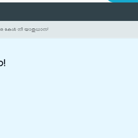
രേ കേൾ നീ യാതുധാന!
ന!