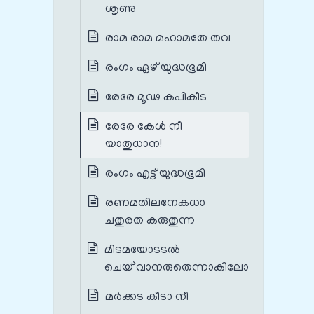
ശൃണു
രാമ രാമ മഹാമതേ തവ
രംഗം ഏഴ് യുദ്ധഭൂമി
രേരേ മൂഢ കപികീട
രേരേ കേൾ നീ
യാതുധാന!
രംഗം എട്ട് യുദ്ധഭൂമി
രണമതിലനേകധാ
ചതുരത കരുതുന്ന
മിടമയോടടൽ
ചെയ്`വാനരുതെന്നാകിലോ
മര്‍ക്കട കീടാ നീ