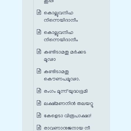
കൂപ്പി
കൊല്ലുവനിഹ
നിന്നെയിദാനീം
കൊല്ലുവനിഹ
നിന്നെയിദാനീം
കണ്ടിടാമതു മര്‍ക്കട
മൂഢാ
കണ്ടിടാമതു
കൌണപമൂഢാ.
രംഗം മൂന്ന് യുദ്ധഭൂമി
ലക്ഷ്മണനിന്‍ തലയറ്റു
കേളെടാ വിരൂപാക്ഷാ!
രാവണാനുജനായ നീ