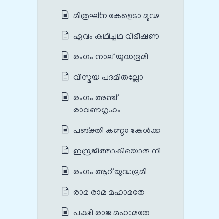
മിത്രഘ്ന കേളെടാ മൂഢ
ഏവം കഥിച്ചഥ വിഭീഷണ
രംഗം നാല് യുദ്ധഭൂമി
വിസ്മയ പദമിതല്ലോ
രംഗം അഞ്ച്
രാവണഗൃഹം
പങ്‌ക്തി കണ്ഠാ കേള്‍ക്ക
ഇന്ദ്രജിത്താകിയൊരു നീ
രംഗം ആറ് യുദ്ധഭൂമി
രാമ രാമ മഹാമതേ
പക്ഷി രാജ മഹാമതേ