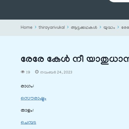
Home
thirayarivukal
ആട്ടക്കഥകൾ
യുദ്ധം
രേ
രേരേ കേൾ നീ യാതുധാ
19
നവംബർ 24, 2023
രാഗം:
സൌരാഷ്ട്രം
താളം:
ചെമ്പട