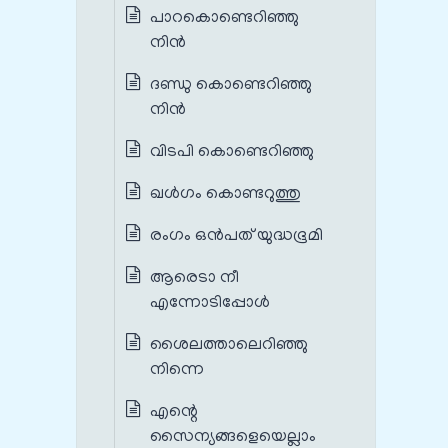
പാറകൊണ്ടെറിഞ്ഞു
നിന്‍
ദണ്ഡു കൊണ്ടെറിഞ്ഞു
നിന്‍
വിടപി കൊണ്ടെറിഞ്ഞു
ഖള്‍ഗം കൊണ്ടറുത്തു
രംഗം ഒൻപത് യുദ്ധഭൂമി
ആരെടാ നീ
എന്നോടിപ്പോൾ
ശൈലത്താലെറിഞ്ഞു
നിന്നെ
എന്റെ
സൈന്യങ്ങളെയെല്ലാം