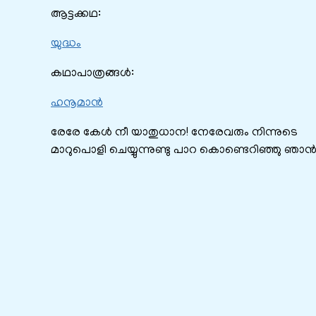
ആട്ടക്കഥ:
യുദ്ധം
കഥാപാത്രങ്ങൾ:
ഹനൂമാൻ
രേരേ കേൾ നീ യാതുധാന! നേരേവരും നിന്നുടെ
മാറുപൊളി ചെയ്യുന്നുണ്ടു പാറ കൊണ്ടെറിഞ്ഞു ഞാന്