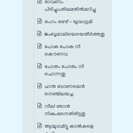
രാവണം
പിടിച്ചുപരിഖമതില്‍മറിച്ചു
രംഗം രണ്ട് - യുദ്ധഭൂമി
ജംബുമാലിയെയെതീര്‍ത്തതു
പോക പോക നീ
കൌണവ
പോരും പോരും നീ
ചൊന്നതു
ഹന്ത ബാണമെൻ
നെഞ്ചിലയച്ച
നീല! ഞാന്‍
നികുംഭനെതിരിട്ടതു
ആയുധമിട്ടു കാല്‍കളെ