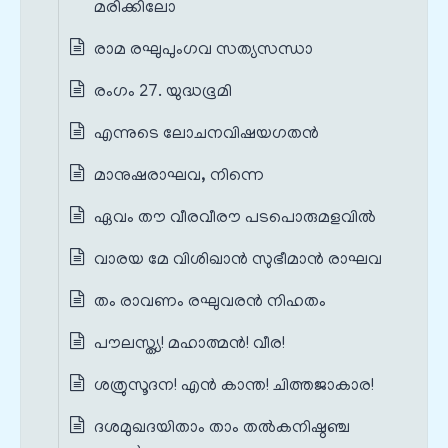
മരിക്കിലോ
രാമ രഘുപുംഗവ സത്യസന്ധാ
രംഗം 27. യുദ്ധഭൂമി
എന്നുടെ ലോചനവിഷയഗതൻ
മാനുഷരാഘവ, നിന്നെ
ഏവം തൗ വീരവീരൗ പടപൊരുമളവിൽ
വാരയ മേ വിശിഖാൻ സുഭീമാൻ രാഘവ
തം രാവണം രഘുവരൻ നിഹതം
പൗലസ്ത്യ! മഹാത്മൻ! വീര!
ശത്രുസൂദന! എൻ കാന്ത! ചിത്തജാകാര!
ദശമുഖദയിതാം താം തൽകനിഷ്ഠഞ്ച