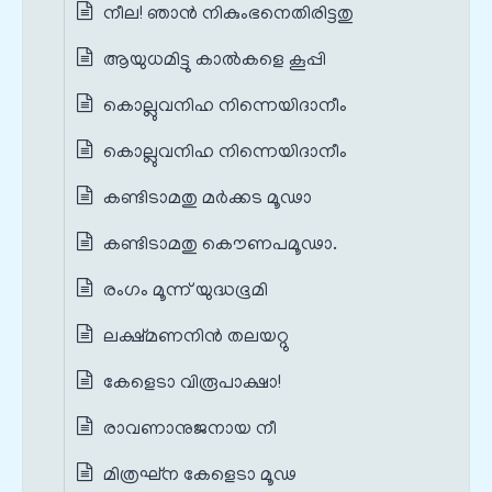
നീല! ഞാന്‍ നികുംഭനെതിരിട്ടതു
ആയുധമിട്ടു കാല്‍കളെ കൂപ്പി
കൊല്ലുവനിഹ നിന്നെയിദാനീം
കൊല്ലുവനിഹ നിന്നെയിദാനീം
കണ്ടിടാമതു മര്‍ക്കട മൂഢാ
കണ്ടിടാമതു കൌണപമൂഢാ.
രംഗം മൂന്ന് യുദ്ധഭൂമി
ലക്ഷ്മണനിന്‍ തലയറ്റു
കേളെടാ വിരൂപാക്ഷാ!
രാവണാനുജനായ നീ
മിത്രഘ്ന കേളെടാ മൂഢ