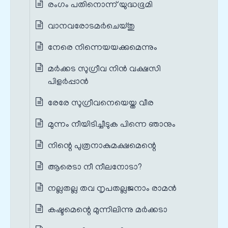
രംഗം പതിനൊന്ന് യുദ്ധഭൂമി
വാനവരോടമര്‍ചെയ്തു
നേരെ നിന്നെയയക്കുമെന്നും
മര്‍ക്കട സുഗ്രീവ നിൻ വക്ഷസി
പിളര്‍പ്പാൻ
രേരേ സുഗ്രീവനെയെയ്ത വീര
മുന്നം നീയിടിച്ചീടുക പിന്നെ ഞാനും
നിന്റെ പുത്രനാകുമക്ഷമെന്റെ
ആരെടാ നീ നീലനോടാ?
നല്ലതല്ല തവ നൃപതല്ലജനാം രാമന്‍
കഷ്ടമെന്റെ മുന്നിലിന്നു മര്‍ക്കടാ