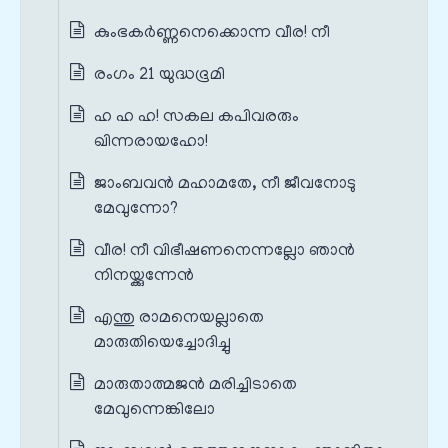
കുംഭകർണ്ണനെക്കൊന്ന വീര! നീ
രംഗം 21 യുദ്ധഭൂമി
ഹ ഹ ഹ! സകല കപിവരരും
ഖിന്നരായഹോ!
ജാംബവൻ മഹാമതേ, നീ ജീവനോടു
മേവുന്നോ?
വീര! നീ വിഭീഷണനെന്നല്ലോ ഞാൻ
നിനയ്ക്കുന്നേൻ
എന്തു രാമനെയല്ലാതെ
മാരുതിയെച്ചോദിച്ചു
മാരുതാത്മജൻ മരിച്ചിടാതെ
മേവുന്നെങ്കിലോ