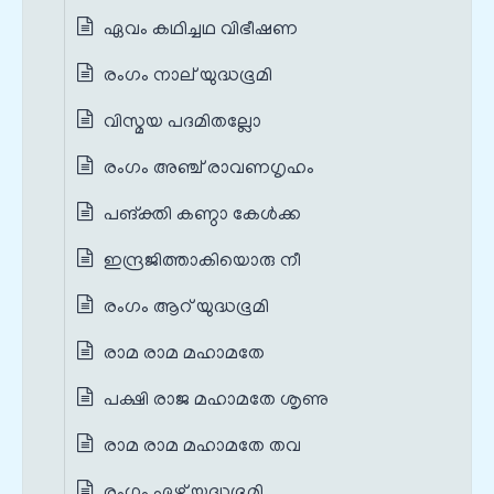
ഏവം കഥിച്ചഥ വിഭീഷണ
രംഗം നാല് യുദ്ധഭൂമി
വിസ്മയ പദമിതല്ലോ
രംഗം അഞ്ച് രാവണഗൃഹം
പങ്‌ക്തി കണ്ഠാ കേള്‍ക്ക
ഇന്ദ്രജിത്താകിയൊരു നീ
രംഗം ആറ് യുദ്ധഭൂമി
രാമ രാമ മഹാമതേ
പക്ഷി രാജ മഹാമതേ ശൃണു
രാമ രാമ മഹാമതേ തവ
രംഗം ഏഴ് യുദ്ധഭൂമി