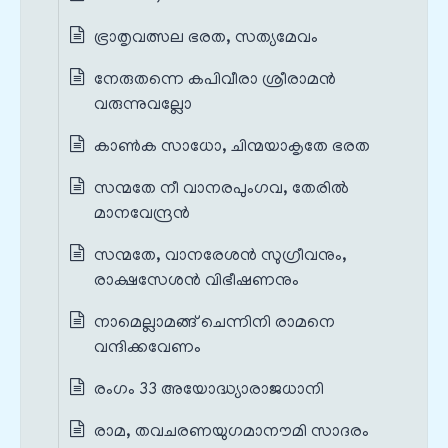
ഭ്രാതൃവത്സല ഭരത, സത്യമേവം
നേരുതന്നെ കപിവീരാ ശ്രീരാമൻ
വരുന്നുവല്ലോ
കാൺക സാധോ, ചിന്മയാകൃതേ ഭരത
സന്മതേ നീ വാനരപുംഗവ, തേരിൽ
മാനവേന്ദ്രൻ
സന്മതേ, വാനരേശൻ സുഗ്രീവനും,
രാക്ഷസേശൻ വിഭീഷണനും
നാമെല്ലാമങ്ങ് ചെന്നിനി രാമനെ
വന്ദിക്കവേണം
രംഗം 33 അയോദ്ധ്യാരാജധാനി
രാമ, തവചരണയുഗമാനൗമി സാദരം