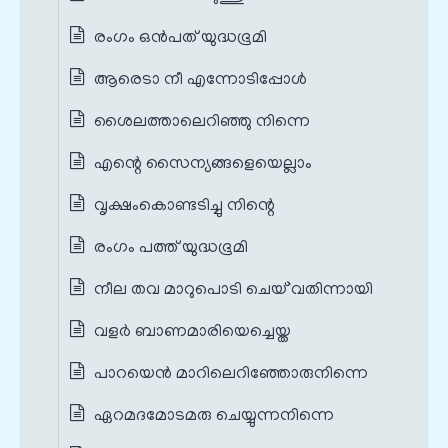
രംഗം ഒൻപത് യുദ്ധഭൂമി
ആരെടാ നീ എന്നോടിപ്പോൾ
ശൈലത്താലെറിഞ്ഞു നിന്നെ
എന്റെ സൈന്യങ്ങളെയെല്ലാം
വൃക്ഷംകൊണ്ടടിച്ചു നിന്റെ
രംഗം പത്ത് യുദ്ധഭൂമി
നീല തവ മാറുപൊടി ചെയ്`വതിന്നായി
വളർ ബാണമാരിയെച്ചെയ്ത
പാറയെന്‍ മാറിലെറിഞ്ഞോരുനിന്നെ
ഏറമദമോടമരു ചെയ്യുന്നനിന്നെ