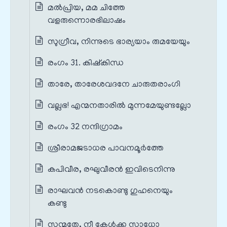
മൽപ്രിയ, മമ ചിത്തേ
വളരുന്നൊരഭിലാഷം
സുഗ്രീവ, നിന്നുടെ ഭാര്യയാം രുമയേയും
രംഗം 31. കിഷ്കിന്ധ
താരേ, താരേശവദനേ ചാരുതരാംഗി
വല്ലഭ! എന്മനതാരിൽ മുന്നമേയുണ്ടല്ലോ
രംഗം 32 നന്ദിഗ്രാമം
ശ്രീരാമജടാധര പാവനമൂർത്തേ
കപിവീര, രഘുവീരൻ ഇവിടെനിന്നു
രാഘവൻ നടകൊണ്ടു ഗുഹനെയും
കണ്ടു
സന്മതേ, നീ കേൾക്ക സാധോ