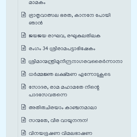
മാമകം
ഭ്രാതൃവാത്സല ഭരത, കാനനേ പോയി
ഞാൻ
ജയജയ രാഘവ, രഘുകുലതിലക
രംഗം 34 ശ്രീരാമപട്ടാഭിഷേകം
ശ്രീമാന്മന്ത്രിമുനീന്ദ്രനാഗരവരൈർന്നാനാ
ധർമ്മജ്ഞ ലക്ഷ്മണ എന്നോടുകൂടെ
സോദര, രാമ മഹാമതേ നിന്റെ
പാദസേവതന്നെ
അതിരുചിരയാം കാഞ്ചനമാലാ
സന്മതേ, വീര വായുനന്ദന!
വിനയഭൂഷണ വിമലഭാഷണ