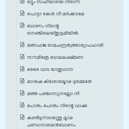
ഒട്ടും സഹിയായെ നിന്നെ
പൊട്ടാ കേൾ നീ മര്‍ക്കടമേ
ബാണം നിന്റെ
നെഞ്ചിലെയ്തുഭൂമിയില്‍
മത്സഹജ രാമചന്ദ്രത്വത്ഭാര്യാപഹാരി
സൗമിത്രേ ബാലലക്ഷ്മണ
രേരേ വാട യാതുധാന
മാനുഷ കിശോരമൂഢ ദുര്‍മ്മതേ
മത്ത പഞ്ചാസ്യനല്ലോ നീ
പോരും പോരും നിന്റെ വാക്കു
കണ്ടീടുന്നതെന്തു മൂഢ
ചണ്ഡനാമെന്‍ബാണം