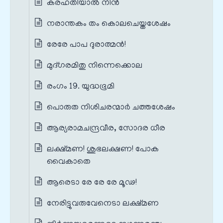
കരഹതിയാൽ നിൻ
നരാന്തകം തം കൊലചെയ്തശേഷം
രേരേ പാപ ദുരാത്മൻ!
മുദ്ഗരമിതു നിന്നെക്കൊല
രംഗം 19. യുദ്ധഭൂമി
പൊരുത നിശിചരന്മാർ ചത്തശേഷം
ആര്യരാമചന്ദ്രവീര, സോദര ധീര
ലക്ഷ്മണ! ശുഭലക്ഷണ! പോക
വൈകാതെ
ആരെടാ രേ രേ രേ മൂഢ!
നേരിട്ടുവരുവേനെടാ ലക്ഷ്മണ