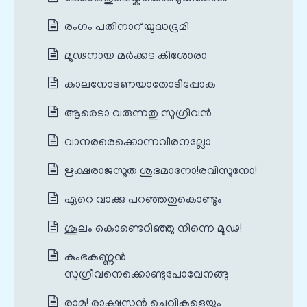
രംഗം പതിനാറ് യുദ്ധഭൂമി
മൂഢനായ മർക്കട കിശോരാ
കാലനോടണയാതോടിപ്പോക
ആരെടാ വരുന്നതു സുഗ്രീവൻ
വാനരരെക്കൊന്നവീരനല്ലോ
ഋക്ഷരാജസൂത ശുഭമാനോ!രവിസൂനോ!
ഏറെ വാക്കു പറഞ്ഞതുകൊണ്ടും
ശൂലം കൊണ്ടെറിഞ്ഞു നിന്നെ മൂഢ!
കുംഭകണ്ണൻ
സുഗ്രീവനെക്കൊണ്ടുപോവേനങ്ങു
രാമ! രാക്ഷസൻ ചെവികളെയും