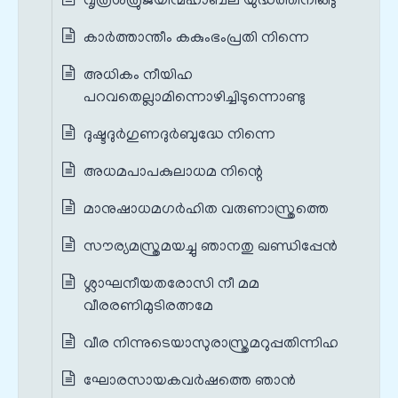
വൃത്രശത്രുജയിന്മഹാബല യുദ്ധത്തിനിങ്ങു
കാർത്താന്തീം കകുംഭംപ്രതി നിന്നെ
അധികം നീയിഹ
പറവതെല്ലാമിന്നൊഴിച്ചിടുന്നൊണ്ടു
ദുഷ്ടദുർഗുണദുർബുദ്ധേ നിന്നെ
അധമപാപകുലാധമ നിന്റെ
മാനുഷാധമഗർഹിത വരുണാസ്ത്രത്തെ
സൗര്യമസ്ത്രമയച്ചു ഞാനതു ഖണ്ഡിപ്പേൻ
ശ്ലാഘനീയതരോസി നീ മമ
വീരരണിമുടിരത്നമേ
വീര നിന്നുടെയാസുരാസ്ത്രമറുപ്പതിന്നിഹ
ഘോരസായകവർഷത്തെ ഞാൻ