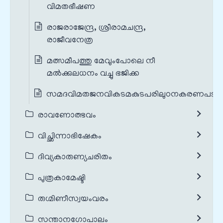
വിമതഭീഷണ
രാജരാജേന്ദ്ര, ശ്രീരാമചന്ദ്ര,
രാജീവനേത്ര
മത്സമീപത്തു മേവുംപോലെ നീ
മൽക്കുലധനം വച്ചു ഭജിക്ക
സമദവിമതജനവികടമകുടപരിലുഠനകരണപടു
രാവണോത്ഭവം
വിച്ഛിന്നാഭിഷേകം
ദിവ്യകാരുണ്യചരിതം
പുത്രകാമേഷ്ടി
രുഗ്മിണീസ്വയംവരം
സന്താനഗോപാലം