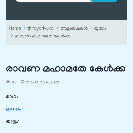
Home
thirayarivukal
ആട്ടക്കഥകൾ
യുദ്ധം
രാവണ മഹാമതേ കേൾക്ക
രാവണ മഹാമതേ കേൾക്ക
10
നവംബർ 24, 2023
രാഗം:
ഇന്ദളം
താളം: