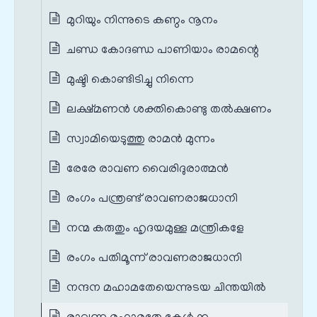
മുറിയും നിന്നുടെ കണ്ഠം നൂനം
ചണ്ഡ കോദണ്ഡ പാണിയാം രാമന്റെ
മുഷ്ടി കൊണ്ടിടിച്ചു നിന്നെ
ലക്ഷ്മണൻ ശക്തികൊണ്ടു തൽക്ഷണം
സ്വാമിയെടുത്തു രാമൻ മുന്നം
രേരേ രാവണ വൈരിദുരാത്മൻ
രംഗം പന്ത്രണ്ട് രാവണരാജധാനി
നന്മ കരുതും ഹൃദയമുള്ള മന്ത്രികളേ
രംഗം പതിമൂന്ന് രാവണരാജധാനി
നന്ദന മഹാമതേയെന്നുടയ ചിന്തയിൽ