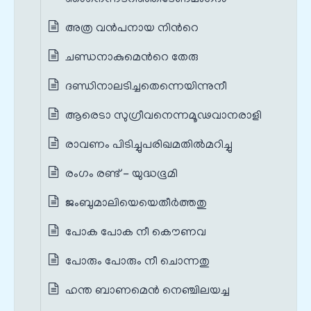
അത്ര വന്‍പനായ നിന്‍റെ
ചണ്ഡനാകുമെന്‍റെ തേരു
ദണ്ഡിനാലടിച്ചതെന്നെയിന്നുനീ
ആരെടാ സുഗ്രീവനെന്നമൂഢവാനരാളി
രാവണം പിടിച്ചുപരിഖമതില്‍മറിച്ചു
രംഗം രണ്ട് - യുദ്ധഭൂമി
ജംബുമാലിയെയെതീര്‍ത്തതു
പോക പോക നീ കൌണവ
പോരും പോരും നീ ചൊന്നതു
ഹന്ത ബാണമെൻ നെഞ്ചിലയച്ച