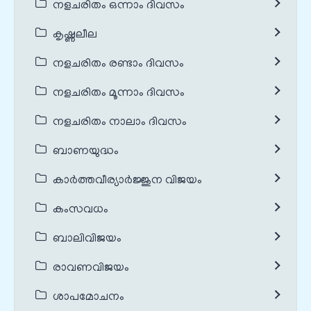
നളചരിതം ഒന്നാം ദിവസം
കൃഷ്ണലീല
നളചരിതം രണ്ടാം ദിവസം
നളചരിതം മൂന്നാം ദിവസം
നളചരിതം നാലാം ദിവസം
ബാണയുദ്ധം
കാർത്തവീര്യാർജ്ജുന വിജയം
കംസവധം
ബാലിവിജയം
രാവണവിജയം
ശാപമോചനം