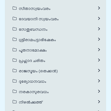
സീതാസ്വയംവരം
ദേവയാനി സ്വയംവരം
സേതുബന്ധനം
ശ്രീരാമപട്ടാഭിഷേകം
പൂതനാമോക്ഷം
പ്രഹ്ലാദ ചരിതം
രാജസൂയം (തെക്കൻ)
ദുര്യോധനവധം
നരകാസുരവധം
നിഴൽക്കുത്ത്