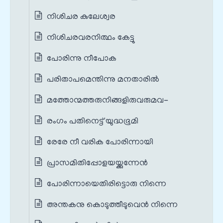
നിശിചര കുലേശ്വര
നിശിചരവരനിത്ഥം കേട്ടു
പോരിന്നു നീപോക
പരിതാപമെന്തിന്നു മനതാരിൽ
മത്തോന്മത്തരുനിങ്ങളിരുവരുമവ-
രംഗം പതിനെട്ട് യുദ്ധഭൂമി
രേരേ നീ വരിക പോരിന്നായി
പ്രാസമിതിപ്പോളയയ്ക്കുന്നേൻ
പോരിന്നായെതിരിട്ടൊരു നിന്നെ
അന്തകനു കൊടുത്തീടുവെൻ നിന്നെ