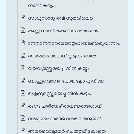
നാസികയും
സാധുസാധു രവി സൂതവീരവര
കണ്ണ നാസികകൾ പോയശേഷം
നേരുനേരുരേരേയാതുധാനധൈര്യവാനാം
ദാശരഥിയോടാനീനൃമൂഢനേരേ
വയവ്യാസ്ത്രമയച്ചു നിൻ കയ്യും
ബാഹുവൊന്നു പോയല്ലോ എനിക്കു
ഐന്ദ്രമസ്ത്രമയച്ചു നിൻ കയ്യും
രംഗം പതിനേഴ് രാവണരാജധാനി
ദശമുഖമഹാരാജ ദശരഥ തനൂജൻ
അമരരൊടുമമർ ചെയ്തുമിളകാതെ