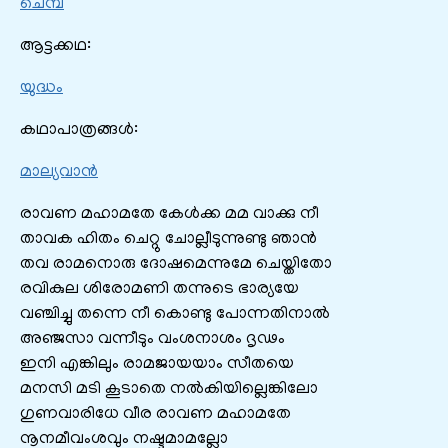
ചെമ്പ
ആട്ടക്കഥ:
യുദ്ധം
കഥാപാത്രങ്ങൾ:
മാല്യവാൻ
രാവണ മഹാമതേ കേൾക്ക മമ വാക്കു നീ
താവക ഹിതം ചെറ്റു ചോല്ലീടുന്നുണ്ടു ഞാൻ
തവ രാമനൊരു ദോഷമെന്നുമേ ചെയ്തിതോ
രവികുല ശിരോമണി തന്നുടെ ഭാര്യയേ
വഞ്ചിച്ചു തന്നെ നീ കൊണ്ടു പോന്നതിനാൽ
അഞ്ജസാ വന്നീടും വംശനാശം ദൃഢം
ഇനി എങ്കിലും രാമജായയാം സീതയെ
മനസി മടി കൂടാതെ നൽകിയില്ലെങ്കിലോ
ഗുണവാരിധേ വീര രാവണ മഹാമതേ
നൂനമീവംശവും നഷ്ടമാമല്ലോ