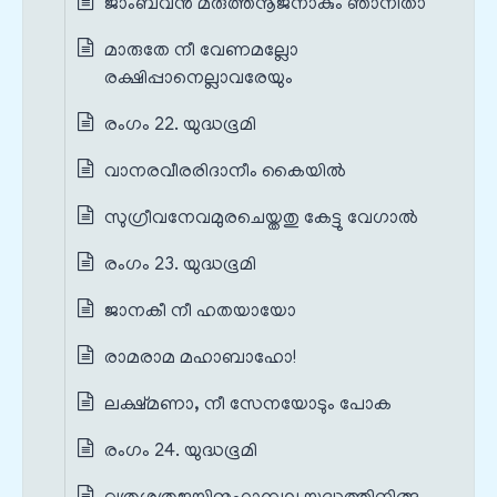
ജാംബവൻ മരുത്തനൂജനാകും ഞാനിതാ
മാരുതേ നീ വേണമല്ലോ
രക്ഷിപ്പാനെല്ലാവരേയും
രംഗം 22. യുദ്ധഭൂമി
വാനരവീരരിദാനീം കൈയിൽ
സുഗ്രീവനേവമുരചെയ്തതു കേട്ടു വേഗാൽ
രംഗം 23. യുദ്ധഭൂമി
ജാനകീ നീ ഹതയായോ
രാമരാമ മഹാബാഹോ!
ലക്ഷ്മണാ, നീ സേനയോടും പോക
രംഗം 24. യുദ്ധഭൂമി