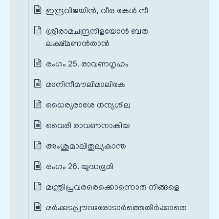
ഇന്ദ്രവിജയിൻ, വീര കേൾ നീ
ശ്രീരാമചന്ദ്രനിളയോൻ ബത
ലക്ഷ്മണൻതാൻ
രംഗം 25. രാവണഗൃഹം
മാനിനീമൗലിമാലികേ
ധൈര്യരാശേ ധന്യശീല
വൈരി രാവണനാകിയ
അംശുമാലിതുല്യകാന്ത
രംഗം 26. യുദ്ധഭൂമി
മന്ത്രിപ്രവരരെക്കൊന്നൊരു നിങ്ങളെ
മർക്കടപ്രൗഢരോടാർത്തെതിർക്കാതെ