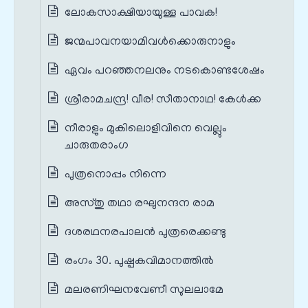
ലോകസാക്ഷിയായുള്ള പാവക!
ജന്മപാവനയാമിവൾക്കൊരുനാളും
ഏവം പറഞ്ഞനലനും നടകൊണ്ടശേഷം
ശ്രീരാമചന്ദ്ര! വീര! സീതാനാഥ! കേൾക്ക
നീരാളും മുകിലൊളിവിനെ വെല്ലും
ചാരുതരാംഗ
പുത്രനൊപ്പം നിന്നെ
അസ്തു തഥാ രഘുനന്ദന രാമ
ദശരഥനരപാലൻ പുത്രരെക്കണ്ടു
രംഗം 30. പുഷ്പകവിമാനത്തിൽ
മലരണിഘനവേണീ സുലലാമേ