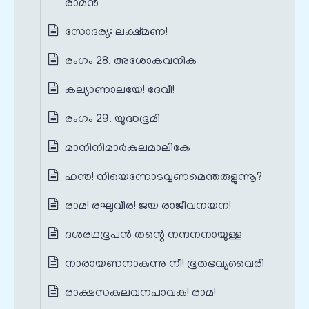
രാമൻ
സോദര്യ: ലക്ഷ്മണ!
രംഗം 28. അശോകവനിക
കല്യാണാലയേ! ദേവീ!
രംഗം 29. യുദ്ധഭൂമി
മാനിനിമാർകുലമാലികേ
ഹന്ത! നിയെന്നോടവ്വണമെന്തരുളുന്നൂ?
രാമ! രഘുവീര! ജയ രാജീവനയന!
ദശരഥഭൂപൻ തന്റെ നന്ദനനായുള്ള
നാരായണനാകുന്നു നീ! ഭൂതഭവ്യവൈരി
രാക്ഷസകുലവനപാവക! രാമ!