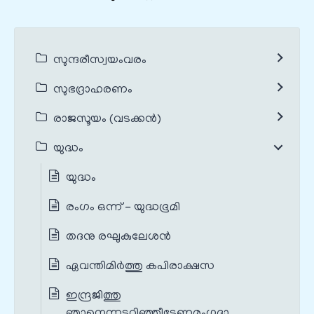
സുന്ദരീസ്വയംവരം
സുഭദ്രാഹരണം
രാജസൂയം (വടക്കൻ)
യുദ്ധം
യുദ്ധം
രംഗം ഒന്ന് - യുദ്ധഭൂമി
തദനു രഘുകുലേശന്‍
ഏവന്തിമിര്‍ത്തു കപിരാക്ഷസ
ഇന്ദ്രജിത്തു
ഞാനെന്നടറിഞ്ഞീടേണമംഗദാ