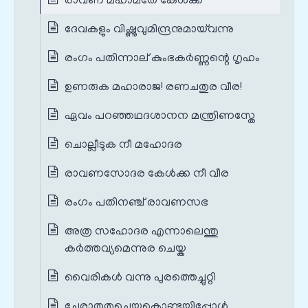
രാവണ മഹാമതേ കേൾക്ക
ദേവകളും വിഷ്ണുവുമിന്ദ്രനുമായ്‌വന്നു
രംഗം പതിന്നാല് കുംഭകർണ്ണന്റെ ഗൃഹം
ഉണരുക മഹാരാജ! രണചതുര വീര!
ഏവം പറഞ്ഞഥദശാനന മന്ത്രിണസ്തേ
ചൊല്ലീടുക നീ മഹോദര
രാവണസോദര കേൾക്ക നീ വീര
രംഗം പതിനഞ്ച് രാവണസഭ
അത്ര സഹോദര എന്നാലെന്തു
കർത്തവ്യമെന്നുര ചെയ്ക
വൈരികൾ വന്നു പുരത്തെച്ചുറ്റി
ചേരാതതുചെയ്കകൊണ്ടുയിപ്പോൾ