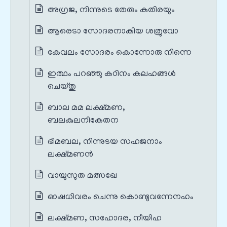
അഗ്രജ, നിന്നുടെ തേരും കുതിരയും
ആരെടാ സോദരനാകിയ ശത്രുവോ
കേവലം സോദരം കൊന്നോരു നിന്നെ
ഇത്ഥം പറഞ്ഞു കഠിനം കലഹങ്ങൾ
ചെയ്തു
ബാല മമ ലക്ഷ്മണ,
ബലകുലനികേതന
ഭീമബല, നിന്നുടയ സഹജനാം
ലക്ഷ്മണൻ
വായുസുത മത്സഖേ
ഓഷധിവരം ചെന്നു കൊണ്ടുവന്നേനഹം
ലക്ഷ്മണ, സഹോദര, നീയിഹ