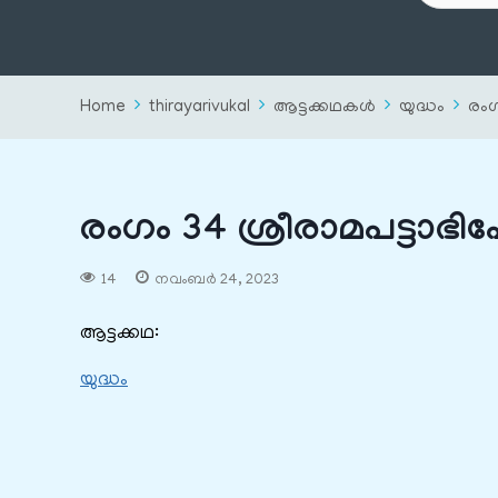
Home
thirayarivukal
ആട്ടക്കഥകൾ
യുദ്ധം
രംഗ
രംഗം 34 ശ്രീരാമപട്ടാഭ
14
നവംബർ 24, 2023
ആട്ടക്കഥ:
യുദ്ധം