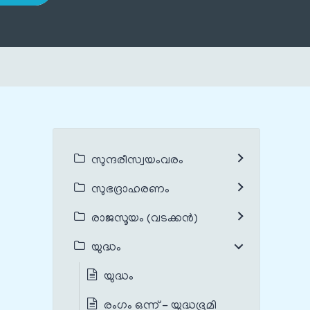
സുന്ദരീസ്വയംവരം
സുഭദ്രാഹരണം
രാജസൂയം (വടക്കൻ)
യുദ്ധം
യുദ്ധം
രംഗം ഒന്ന് - യുദ്ധഭൂമി