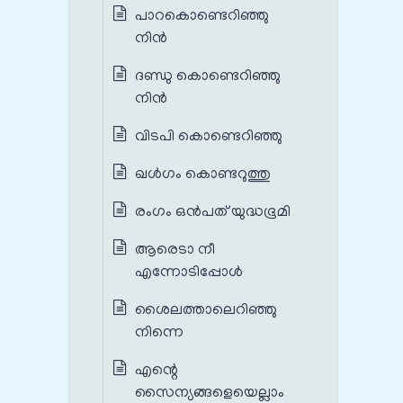
പാറകൊണ്ടെറിഞ്ഞു
നിന്‍
ദണ്ഡു കൊണ്ടെറിഞ്ഞു
നിന്‍
വിടപി കൊണ്ടെറിഞ്ഞു
ഖള്‍ഗം കൊണ്ടറുത്തു
രംഗം ഒൻപത് യുദ്ധഭൂമി
ആരെടാ നീ
എന്നോടിപ്പോൾ
ശൈലത്താലെറിഞ്ഞു
നിന്നെ
എന്റെ
സൈന്യങ്ങളെയെല്ലാം