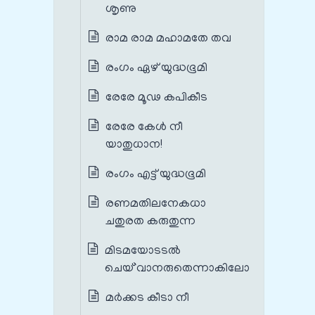
ശൃണു
രാമ രാമ മഹാമതേ തവ
രംഗം ഏഴ് യുദ്ധഭൂമി
രേരേ മൂഢ കപികീട
രേരേ കേൾ നീ
യാതുധാന!
രംഗം എട്ട് യുദ്ധഭൂമി
രണമതിലനേകധാ
ചതുരത കരുതുന്ന
മിടമയോടടൽ
ചെയ്`വാനരുതെന്നാകിലോ
മര്‍ക്കട കീടാ നീ