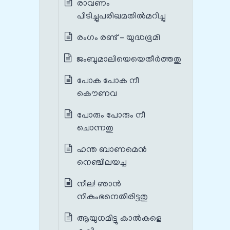
രാവണം
പിടിച്ചുപരിഖമതില്‍മറിച്ചു
രംഗം രണ്ട് - യുദ്ധഭൂമി
ജംബുമാലിയെയെതീര്‍ത്തതു
പോക പോക നീ
കൌണവ
പോരും പോരും നീ
ചൊന്നതു
ഹന്ത ബാണമെൻ
നെഞ്ചിലയച്ച
നീല! ഞാന്‍
നികുംഭനെതിരിട്ടതു
ആയുധമിട്ടു കാല്‍കളെ