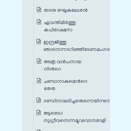
തദനു രഘുകുലേശന്‍
ഏവന്തിമിര്‍ത്തു
കപിരാക്ഷസ
ഇന്ദ്രജിത്തു
ഞാനെന്നടറിഞ്ഞീടേണമംഗദാ
അത്ര വന്‍പനായ
നിന്‍റെ
ചണ്ഡനാകുമെന്‍റെ
തേരു
ദണ്ഡിനാലടിച്ചതെന്നെയിന്നുനീ
ആരെടാ
സുഗ്രീവനെന്നമൂഢവാനരാളി