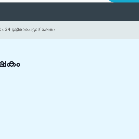
ം 34 ശ്രീരാമപട്ടാഭിഷേകം
ിഷേകം