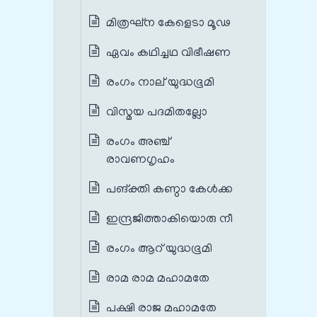
മിത്രഘ്ന കേളെടാ മൂഢ
ഏവം കഥിച്ചഥ വിഭീഷണ
രംഗം നാല് യുദ്ധഭൂമി
വിസ്മയ പദമിതല്ലോ
രംഗം അഞ്ച്
രാവണഗൃഹം
പങ്‌ക്തി കണ്ഠാ കേള്‍ക്ക
ഇന്ദ്രജിത്താകിയൊരു നീ
രംഗം ആറ് യുദ്ധഭൂമി
രാമ രാമ മഹാമതേ
പക്ഷി രാജ മഹാമതേ