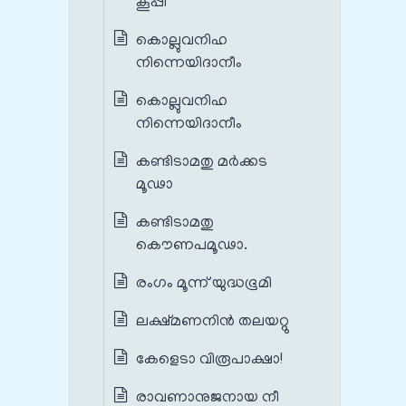
കൂപ്പി
കൊല്ലുവനിഹ
നിന്നെയിദാനീം
കൊല്ലുവനിഹ
നിന്നെയിദാനീം
കണ്ടിടാമതു മര്‍ക്കട
മൂഢാ
കണ്ടിടാമതു
കൌണപമൂഢാ.
രംഗം മൂന്ന് യുദ്ധഭൂമി
ലക്ഷ്മണനിന്‍ തലയറ്റു
കേളെടാ വിരൂപാക്ഷാ!
രാവണാനുജനായ നീ