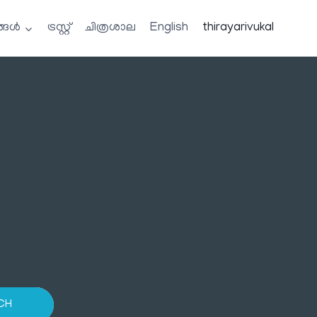
്ങൾ
ട്രസ്റ്റ്
ചിത്രശാല
English
thirayarivukal