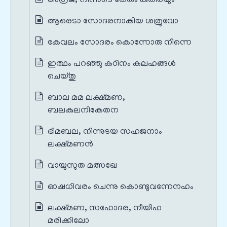
അഗ്രജ, നിന്നുടെ തേരും കുതിരയും
ആരെടാ സോദരനാകിയ ശത്രുവോ
കേവലം സോദരം കൊന്നോരു നിന്നെ
ഇത്ഥം പറഞ്ഞു കഠിനം കലഹങ്ങൾ
ചെയ്തു
ബാല മമ ലക്ഷ്മണ,
ബലകുലനികേതന
ഭീമബല, നിന്നുടയ സഹജനാം
ലക്ഷ്മണൻ
വായുസുത മത്സഖേ
ഓഷധിവരം ചെന്നു കൊണ്ടുവന്നേനഹം
ലക്ഷ്മണ, സഹോദര, നീയിഹ
മരിക്കിലോ