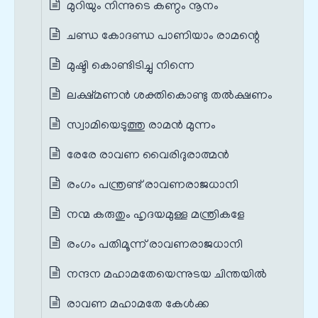
മുറിയും നിന്നുടെ കണ്ഠം നൂനം
ചണ്ഡ കോദണ്ഡ പാണിയാം രാമന്റെ
മുഷ്ടി കൊണ്ടിടിച്ചു നിന്നെ
ലക്ഷ്മണൻ ശക്തികൊണ്ടു തൽക്ഷണം
സ്വാമിയെടുത്തു രാമൻ മുന്നം
രേരേ രാവണ വൈരിദുരാത്മൻ
രംഗം പന്ത്രണ്ട് രാവണരാജധാനി
നന്മ കരുതും ഹൃദയമുള്ള മന്ത്രികളേ
രംഗം പതിമൂന്ന് രാവണരാജധാനി
നന്ദന മഹാമതേയെന്നുടയ ചിന്തയിൽ
രാവണ മഹാമതേ കേൾക്ക