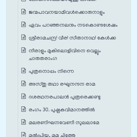
ജന്മപാവനയാമിവൾക്കൊരുനാളും
ഏവം പറഞ്ഞനലനും നടകൊണ്ടശേഷം
ശ്രീരാമചന്ദ്ര! വീര! സീതാനാഥ! കേൾക്ക
നീരാളും മുകിലൊളിവിനെ വെല്ലും
ചാരുതരാംഗ
പുത്രനൊപ്പം നിന്നെ
അസ്തു തഥാ രഘുനന്ദന രാമ
ദശരഥനരപാലൻ പുത്രരെക്കണ്ടു
രംഗം 30. പുഷ്പകവിമാനത്തിൽ
മലരണിഘനവേണീ സുലലാമേ
മൽപ്രിയ, മമ ചിത്തേ