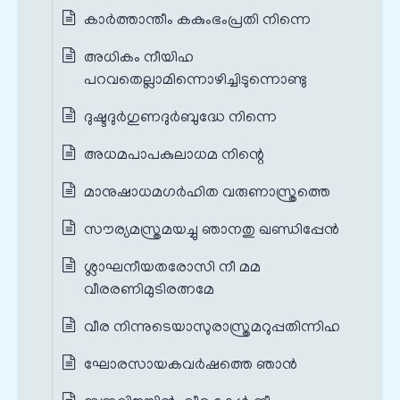
കാർത്താന്തീം കകുംഭംപ്രതി നിന്നെ
അധികം നീയിഹ
പറവതെല്ലാമിന്നൊഴിച്ചിടുന്നൊണ്ടു
ദുഷ്ടദുർഗുണദുർബുദ്ധേ നിന്നെ
അധമപാപകുലാധമ നിന്റെ
മാനുഷാധമഗർഹിത വരുണാസ്ത്രത്തെ
സൗര്യമസ്ത്രമയച്ചു ഞാനതു ഖണ്ഡിപ്പേൻ
ശ്ലാഘനീയതരോസി നീ മമ
വീരരണിമുടിരത്നമേ
വീര നിന്നുടെയാസുരാസ്ത്രമറുപ്പതിന്നിഹ
ഘോരസായകവർഷത്തെ ഞാൻ