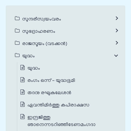
സുന്ദരീസ്വയംവരം
സുഭദ്രാഹരണം
രാജസൂയം (വടക്കൻ)
യുദ്ധം
യുദ്ധം
രംഗം ഒന്ന് - യുദ്ധഭൂമി
തദനു രഘുകുലേശന്‍
ഏവന്തിമിര്‍ത്തു കപിരാക്ഷസ
ഇന്ദ്രജിത്തു
ഞാനെന്നടറിഞ്ഞീടേണമംഗദാ