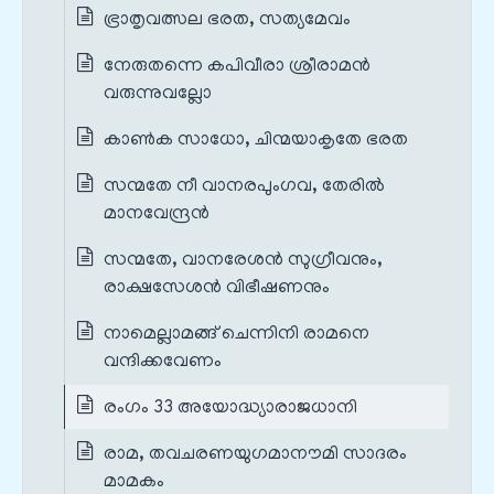
ഭ്രാതൃവത്സല ഭരത, സത്യമേവം
നേരുതന്നെ കപിവീരാ ശ്രീരാമൻ
വരുന്നുവല്ലോ
കാൺക സാധോ, ചിന്മയാകൃതേ ഭരത
സന്മതേ നീ വാനരപുംഗവ, തേരിൽ
മാനവേന്ദ്രൻ
സന്മതേ, വാനരേശൻ സുഗ്രീവനും,
രാക്ഷസേശൻ വിഭീഷണനും
നാമെല്ലാമങ്ങ് ചെന്നിനി രാമനെ
വന്ദിക്കവേണം
രംഗം 33 അയോദ്ധ്യാരാജധാനി
രാമ, തവചരണയുഗമാനൗമി സാദരം
മാമകം