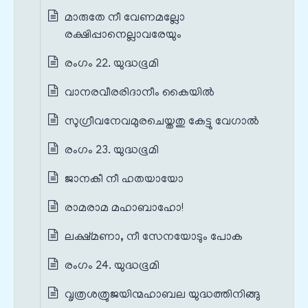
മാരുതേ നീ വേണമല്ലോ
രക്ഷിപ്പാനെല്ലാവരേയും
രംഗം 22. യുദ്ധഭൂമി
വാനരവീരരിദാനീം കൈയിൽ
സുഗ്രീവനേവമുരചെയ്തതു കേട്ടു വേഗാൽ
രംഗം 23. യുദ്ധഭൂമി
ജാനകീ നീ ഹതയായോ
രാമരാമ മഹാബാഹോ!
ലക്ഷ്മണാ, നീ സേനയോടും പോക
രംഗം 24. യുദ്ധഭൂമി
വൃത്രശത്രുജയിന്മഹാബല യുദ്ധത്തിനിങ്ങു