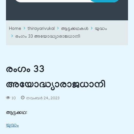
Home
thirayarivukal
ആട്ടക്കഥകൾ
യുദ്ധം
രംഗം 33 അയോദ്ധ്യാരാജധാനി
രംഗം 33
അയോദ്ധ്യാരാജധാനി
10
നവംബർ 24, 2023
ആട്ടക്കഥ:
യുദ്ധം