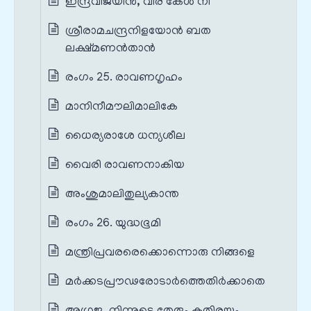
ഇന്ദ്രവിജയിൻ, വീര കേൾ നീ
ശ്രീരാമചന്ദ്രനിളയോൻ ബത
ലക്ഷ്മണൻതാൻ
രംഗം 25. രാവണഗൃഹം
മാനിനീമൗലിമാലികേ
ധൈര്യരാശേ ധന്യശീല
വൈരി രാവണനാകിയ
അംശുമാലിതുല്യകാന്ത
രംഗം 26. യുദ്ധഭൂമി
മന്ത്രിപ്രവരരെക്കൊന്നൊരു നിങ്ങളെ
മർക്കടപ്രൗഢരോടാർത്തെതിർക്കാതെ