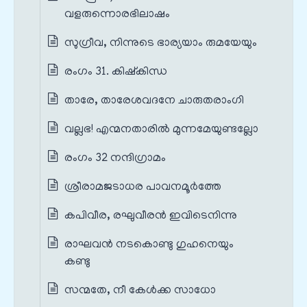
വളരുന്നൊരഭിലാഷം
സുഗ്രീവ, നിന്നുടെ ഭാര്യയാം രുമയേയും
രംഗം 31. കിഷ്കിന്ധ
താരേ, താരേശവദനേ ചാരുതരാംഗി
വല്ലഭ! എന്മനതാരിൽ മുന്നമേയുണ്ടല്ലോ
രംഗം 32 നന്ദിഗ്രാമം
ശ്രീരാമജടാധര പാവനമൂർത്തേ
കപിവീര, രഘുവീരൻ ഇവിടെനിന്നു
രാഘവൻ നടകൊണ്ടു ഗുഹനെയും
കണ്ടു
സന്മതേ, നീ കേൾക്ക സാധോ