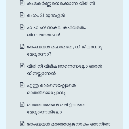
കുംഭകർണ്ണനെക്കൊന്ന വീര! നീ
രംഗം 21 യുദ്ധഭൂമി
ഹ ഹ ഹ! സകല കപിവരരും
ഖിന്നരായഹോ!
ജാംബവൻ മഹാമതേ, നീ ജീവനോടു
മേവുന്നോ?
വീര! നീ വിഭീഷണനെന്നല്ലോ ഞാൻ
നിനയ്ക്കുന്നേൻ
എന്തു രാമനെയല്ലാതെ
മാരുതിയെച്ചോദിച്ചു
മാരുതാത്മജൻ മരിച്ചിടാതെ
മേവുന്നെങ്കിലോ
ജാംബവൻ മരുത്തനൂജനാകും ഞാനിതാ