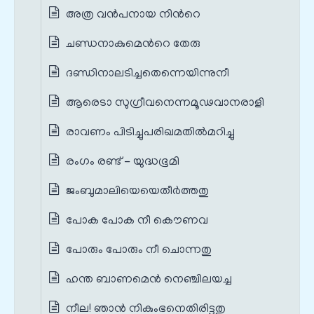
അത്ര വന്‍പനായ നിന്‍റെ
ചണ്ഡനാകുമെന്‍റെ തേരു
ദണ്ഡിനാലടിച്ചതെന്നെയിന്നുനീ
ആരെടാ സുഗ്രീവനെന്നമൂഢവാനരാളി
രാവണം പിടിച്ചുപരിഖമതില്‍മറിച്ചു
രംഗം രണ്ട് - യുദ്ധഭൂമി
ജംബുമാലിയെയെതീര്‍ത്തതു
പോക പോക നീ കൌണവ
പോരും പോരും നീ ചൊന്നതു
ഹന്ത ബാണമെൻ നെഞ്ചിലയച്ച
നീല! ഞാന്‍ നികുംഭനെതിരിട്ടതു