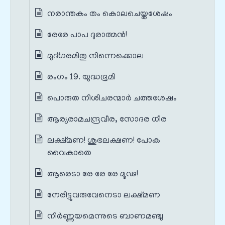
നരാന്തകം തം കൊലചെയ്തശേഷം
രേരേ പാപ ദുരാത്മൻ!
മുദ്ഗരമിതു നിന്നെക്കൊല
രംഗം 19. യുദ്ധഭൂമി
പൊരുത നിശിചരന്മാർ ചത്തശേഷം
ആര്യരാമചന്ദ്രവീര, സോദര ധീര
ലക്ഷ്മണ! ശുഭലക്ഷണ! പോക
വൈകാതെ
ആരെടാ രേ രേ രേ മൂഢ!
നേരിട്ടുവരുവേനെടാ ലക്ഷ്മണ
നിർണ്ണയമെന്നുടെ ബാണമഞ്ചു