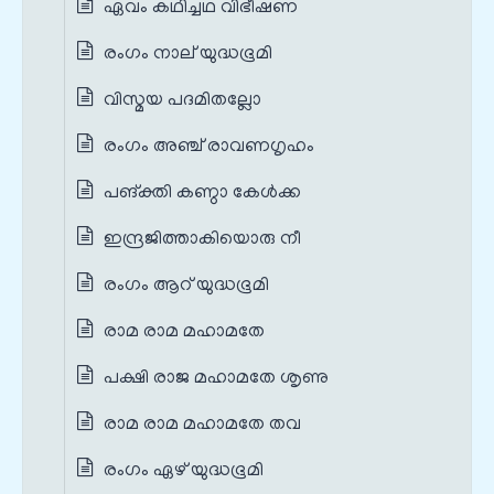
ഏവം കഥിച്ചഥ വിഭീഷണ
രംഗം നാല് യുദ്ധഭൂമി
വിസ്മയ പദമിതല്ലോ
രംഗം അഞ്ച് രാവണഗൃഹം
പങ്‌ക്തി കണ്ഠാ കേള്‍ക്ക
ഇന്ദ്രജിത്താകിയൊരു നീ
രംഗം ആറ് യുദ്ധഭൂമി
രാമ രാമ മഹാമതേ
പക്ഷി രാജ മഹാമതേ ശൃണു
രാമ രാമ മഹാമതേ തവ
രംഗം ഏഴ് യുദ്ധഭൂമി