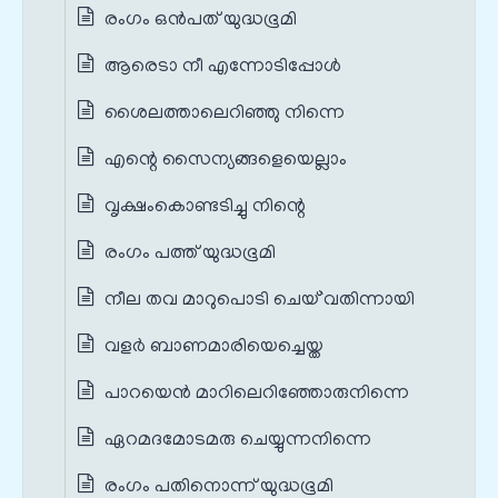
രംഗം ഒൻപത് യുദ്ധഭൂമി
ആരെടാ നീ എന്നോടിപ്പോൾ
ശൈലത്താലെറിഞ്ഞു നിന്നെ
എന്റെ സൈന്യങ്ങളെയെല്ലാം
വൃക്ഷംകൊണ്ടടിച്ചു നിന്റെ
രംഗം പത്ത് യുദ്ധഭൂമി
നീല തവ മാറുപൊടി ചെയ്`വതിന്നായി
വളർ ബാണമാരിയെച്ചെയ്ത
പാറയെന്‍ മാറിലെറിഞ്ഞോരുനിന്നെ
ഏറമദമോടമരു ചെയ്യുന്നനിന്നെ
രംഗം പതിനൊന്ന് യുദ്ധഭൂമി