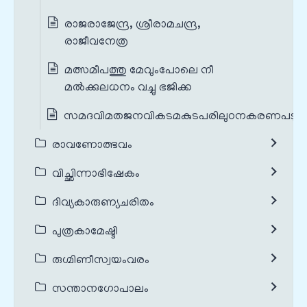
രാജരാജേന്ദ്ര, ശ്രീരാമചന്ദ്ര,
രാജീവനേത്ര
മത്സമീപത്തു മേവുംപോലെ നീ
മൽക്കുലധനം വച്ചു ഭജിക്ക
സമദവിമതജനവികടമകുടപരിലുഠനകരണപടു
രാവണോത്ഭവം
വിച്ഛിന്നാഭിഷേകം
ദിവ്യകാരുണ്യചരിതം
പുത്രകാമേഷ്ടി
രുഗ്മിണീസ്വയംവരം
സന്താനഗോപാലം