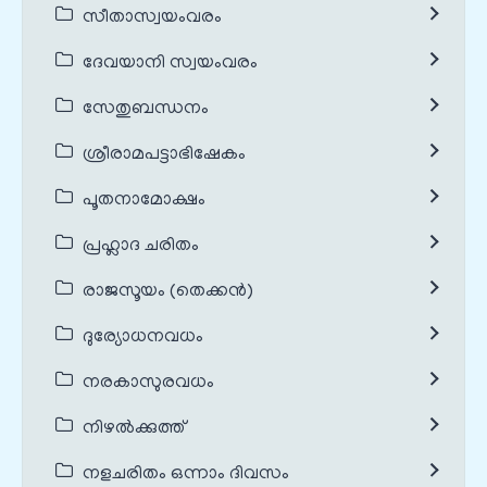
സീതാസ്വയംവരം
ദേവയാനി സ്വയംവരം
സേതുബന്ധനം
ശ്രീരാമപട്ടാഭിഷേകം
പൂതനാമോക്ഷം
പ്രഹ്ലാദ ചരിതം
രാജസൂയം (തെക്കൻ)
ദുര്യോധനവധം
നരകാസുരവധം
നിഴൽക്കുത്ത്
നളചരിതം ഒന്നാം ദിവസം