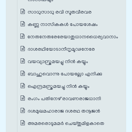
നാസികയും
സാധുസാധു രവി സൂതവീരവര
കണ്ണ നാസികകൾ പോയശേഷം
നേരുനേരുരേരേയാതുധാനധൈര്യവാനാം
ദാശരഥിയോടാനീനൃമൂഢനേരേ
വയവ്യാസ്ത്രമയച്ചു നിൻ കയ്യും
ബാഹുവൊന്നു പോയല്ലോ എനിക്കു
ഐന്ദ്രമസ്ത്രമയച്ചു നിൻ കയ്യും
രംഗം പതിനേഴ് രാവണരാജധാനി
ദശമുഖമഹാരാജ ദശരഥ തനൂജൻ
അമരരൊടുമമർ ചെയ്തുമിളകാതെ