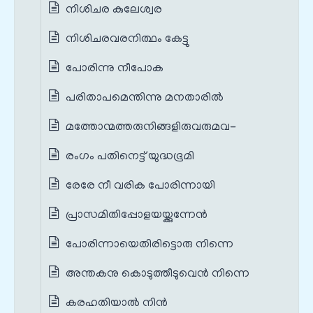
നിശിചര കുലേശ്വര
നിശിചരവരനിത്ഥം കേട്ടു
പോരിന്നു നീപോക
പരിതാപമെന്തിന്നു മനതാരിൽ
മത്തോന്മത്തരുനിങ്ങളിരുവരുമവ-
രംഗം പതിനെട്ട് യുദ്ധഭൂമി
രേരേ നീ വരിക പോരിന്നായി
പ്രാസമിതിപ്പോളയയ്ക്കുന്നേൻ
പോരിന്നായെതിരിട്ടൊരു നിന്നെ
അന്തകനു കൊടുത്തീടുവെൻ നിന്നെ
കരഹതിയാൽ നിൻ