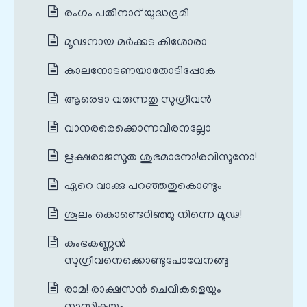
രംഗം പതിനാറ് യുദ്ധഭൂമി
മൂഢനായ മർക്കട കിശോരാ
കാലനോടണയാതോടിപ്പോക
ആരെടാ വരുന്നതു സുഗ്രീവൻ
വാനരരെക്കൊന്നവീരനല്ലോ
ഋക്ഷരാജസൂത ശുഭമാനോ!രവിസൂനോ!
ഏറെ വാക്കു പറഞ്ഞതുകൊണ്ടും
ശൂലം കൊണ്ടെറിഞ്ഞു നിന്നെ മൂഢ!
കുംഭകണ്ണൻ
സുഗ്രീവനെക്കൊണ്ടുപോവേനങ്ങു
രാമ! രാക്ഷസൻ ചെവികളെയും