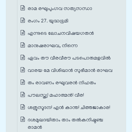
രാമ രഘുപുംഗവ സത്യസന്ധാ
രംഗം 27. യുദ്ധഭൂമി
എന്നുടെ ലോചനവിഷയഗതൻ
മാനുഷരാഘവ, നിന്നെ
ഏവം തൗ വീരവീരൗ പടപൊരുമളവിൽ
വാരയ മേ വിശിഖാൻ സുഭീമാൻ രാഘവ
തം രാവണം രഘുവരൻ നിഹതം
പൗലസ്ത്യ! മഹാത്മൻ! വീര!
ശത്രുസൂദന! എൻ കാന്ത! ചിത്തജാകാര!
ദശമുഖദയിതാം താം തൽകനിഷ്ഠഞ്ച
രാമൻ