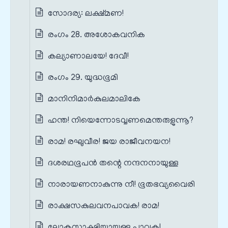
സോദര്യ: ലക്ഷ്മണ!
രംഗം 28. അശോകവനിക
കല്യാണാലയേ! ദേവീ!
രംഗം 29. യുദ്ധഭൂമി
മാനിനിമാർകുലമാലികേ
ഹന്ത! നിയെന്നോടവ്വണമെന്തരുളുന്നൂ?
രാമ! രഘുവീര! ജയ രാജീവനയന!
ദശരഥഭൂപൻ തന്റെ നന്ദനനായുള്ള
നാരായണനാകുന്നു നീ! ഭൂതഭവ്യവൈരി
രാക്ഷസകുലവനപാവക! രാമ!
ലോകസാക്ഷിയായുള്ള പാവക!