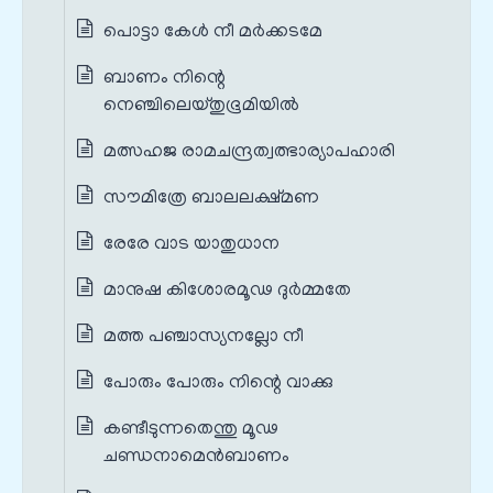
പൊട്ടാ കേൾ നീ മര്‍ക്കടമേ
ബാണം നിന്റെ
നെഞ്ചിലെയ്തുഭൂമിയില്‍
മത്സഹജ രാമചന്ദ്രത്വത്ഭാര്യാപഹാരി
സൗമിത്രേ ബാലലക്ഷ്മണ
രേരേ വാട യാതുധാന
മാനുഷ കിശോരമൂഢ ദുര്‍മ്മതേ
മത്ത പഞ്ചാസ്യനല്ലോ നീ
പോരും പോരും നിന്റെ വാക്കു
കണ്ടീടുന്നതെന്തു മൂഢ
ചണ്ഡനാമെന്‍ബാണം