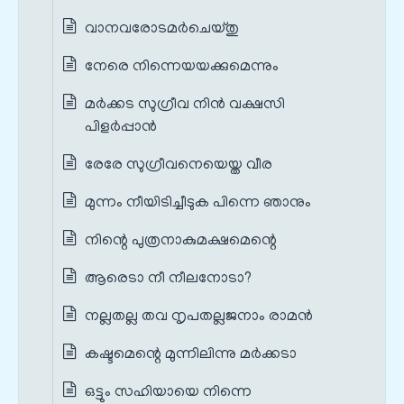
വാനവരോടമര്‍ചെയ്തു
നേരെ നിന്നെയയക്കുമെന്നും
മര്‍ക്കട സുഗ്രീവ നിൻ വക്ഷസി
പിളര്‍പ്പാൻ
രേരേ സുഗ്രീവനെയെയ്ത വീര
മുന്നം നീയിടിച്ചീടുക പിന്നെ ഞാനും
നിന്റെ പുത്രനാകുമക്ഷമെന്റെ
ആരെടാ നീ നീലനോടാ?
നല്ലതല്ല തവ നൃപതല്ലജനാം രാമന്‍
കഷ്ടമെന്റെ മുന്നിലിന്നു മര്‍ക്കടാ
ഒട്ടും സഹിയായെ നിന്നെ