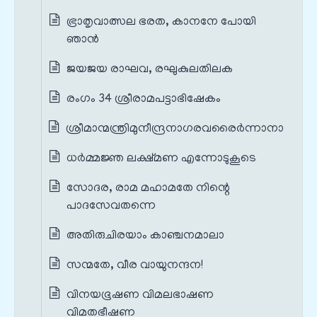
ഭ്രാതൃവാത്സല ഭരത, കാനനേ പോയി
ഞാൻ
ജയജയ രാഘവ, രഘുകുലതിലക
രംഗം 34 ശ്രീരാമപട്ടാഭിഷേകം
ശ്രീമാന്മന്ത്രിമുനീന്ദ്രനാഗരവരൈർന്നാനാ
ധർമ്മജ്ഞ ലക്ഷ്മണ എന്നോടുകൂടെ
സോദര, രാമ മഹാമതേ നിന്റെ
പാദസേവതന്നെ
അതിരുചിരയാം കാഞ്ചനമാലാ
സന്മതേ, വീര വായുനന്ദന!
വിനയഭൂഷണ വിമലഭാഷണ
വിമതഭീഷണ