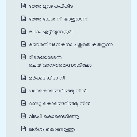
രേരേ മൂഢ കപികീട
രേരേ കേൾ നീ യാതുധാന!
രംഗം എട്ട് യുദ്ധഭൂമി
രണമതിലനേകധാ ചതുരത കരുതുന്ന
മിടമയോടടൽ
ചെയ്`വാനരുതെന്നാകിലോ
മര്‍ക്കട കീടാ നീ
പാറകൊണ്ടെറിഞ്ഞു നിന്‍
ദണ്ഡു കൊണ്ടെറിഞ്ഞു നിന്‍
വിടപി കൊണ്ടെറിഞ്ഞു
ഖള്‍ഗം കൊണ്ടറുത്തു