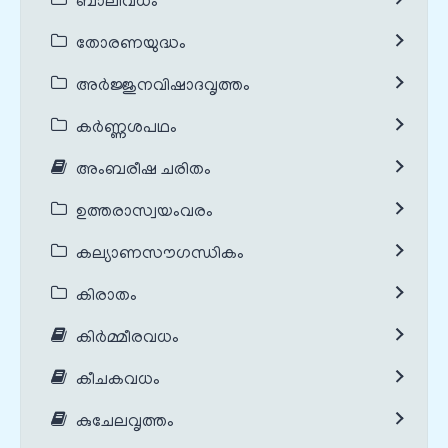
ബാലിവധം
തോരണയുദ്ധം
അർജ്ജുനവിഷാദവൃത്തം
കർണ്ണശപഥം
അംബരീഷ ചരിതം
ഉത്തരാസ്വയംവരം
കല്യാണസൗഗന്ധികം
കിരാതം
കിർമ്മീരവധം
കീചകവധം
കുചേലവൃത്തം