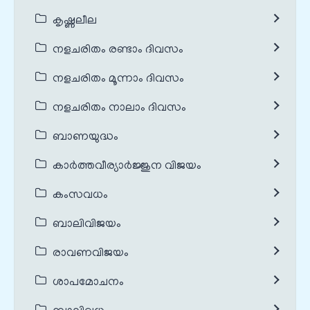
കൃഷ്ണലീല
നളചരിതം രണ്ടാം ദിവസം
നളചരിതം മൂന്നാം ദിവസം
നളചരിതം നാലാം ദിവസം
ബാണയുദ്ധം
കാർത്തവീര്യാർജ്ജുന വിജയം
കംസവധം
ബാലിവിജയം
രാവണവിജയം
ശാപമോചനം