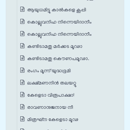
ആയുധമിട്ടു കാല്‍കളെ കൂപ്പി
കൊല്ലുവനിഹ നിന്നെയിദാനീം
കൊല്ലുവനിഹ നിന്നെയിദാനീം
കണ്ടിടാമതു മര്‍ക്കട മൂഢാ
കണ്ടിടാമതു കൌണപമൂഢാ.
രംഗം മൂന്ന് യുദ്ധഭൂമി
ലക്ഷ്മണനിന്‍ തലയറ്റു
കേളെടാ വിരൂപാക്ഷാ!
രാവണാനുജനായ നീ
മിത്രഘ്ന കേളെടാ മൂഢ