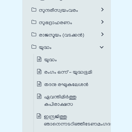
സുന്ദരീസ്വയംവരം
സുഭദ്രാഹരണം
രാജസൂയം (വടക്കൻ)
യുദ്ധം
യുദ്ധം
രംഗം ഒന്ന് - യുദ്ധഭൂമി
തദനു രഘുകുലേശന്‍
ഏവന്തിമിര്‍ത്തു
കപിരാക്ഷസ
ഇന്ദ്രജിത്തു
ഞാനെന്നടറിഞ്ഞീടേണമംഗദാ