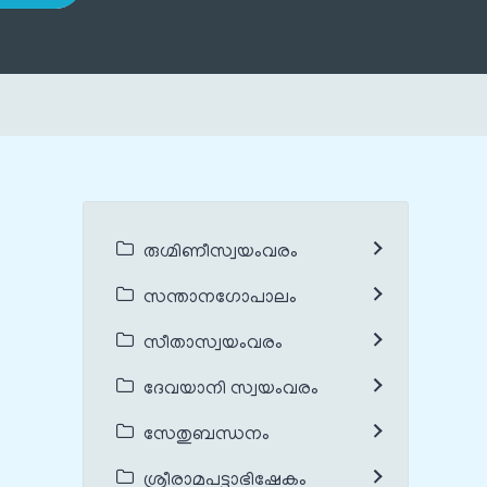
രുഗ്മിണീസ്വയംവരം
സന്താനഗോപാലം
സീതാസ്വയംവരം
ദേവയാനി സ്വയംവരം
സേതുബന്ധനം
ശ്രീരാമപട്ടാഭിഷേകം