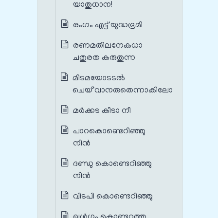
യാതുധാന!
രംഗം എട്ട് യുദ്ധഭൂമി
രണമതിലനേകധാ
ചതുരത കരുതുന്ന
മിടമയോടടൽ
ചെയ്`വാനരുതെന്നാകിലോ
മര്‍ക്കട കീടാ നീ
പാറകൊണ്ടെറിഞ്ഞു
നിന്‍
ദണ്ഡു കൊണ്ടെറിഞ്ഞു
നിന്‍
വിടപി കൊണ്ടെറിഞ്ഞു
ഖള്‍ഗം കൊണ്ടറുത്തു