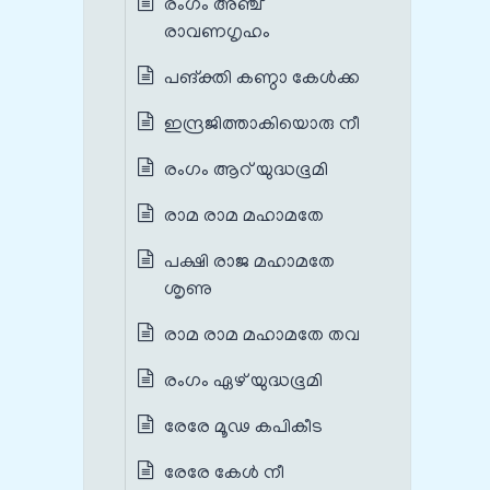
രംഗം അഞ്ച്
രാവണഗൃഹം
പങ്‌ക്തി കണ്ഠാ കേള്‍ക്ക
ഇന്ദ്രജിത്താകിയൊരു നീ
രംഗം ആറ് യുദ്ധഭൂമി
രാമ രാമ മഹാമതേ
പക്ഷി രാജ മഹാമതേ
ശൃണു
രാമ രാമ മഹാമതേ തവ
രംഗം ഏഴ് യുദ്ധഭൂമി
രേരേ മൂഢ കപികീട
രേരേ കേൾ നീ