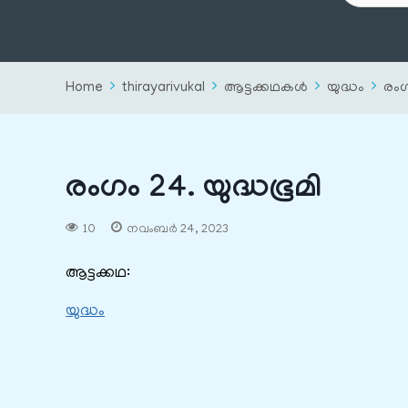
Home
thirayarivukal
ആട്ടക്കഥകൾ
യുദ്ധം
രംഗ
രംഗം 24. യുദ്ധഭൂമി
10
നവംബർ 24, 2023
ആട്ടക്കഥ:
യുദ്ധം