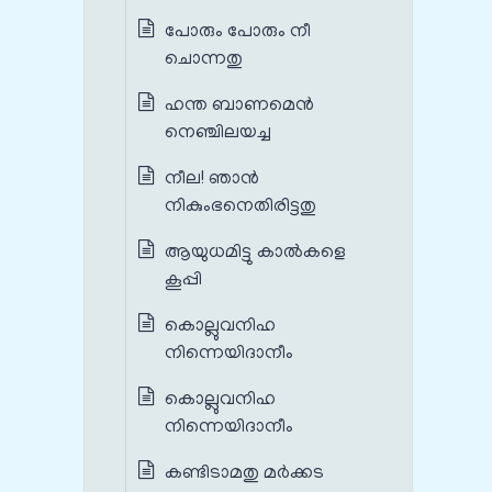
പോരും പോരും നീ
ചൊന്നതു
ഹന്ത ബാണമെൻ
നെഞ്ചിലയച്ച
നീല! ഞാന്‍
നികുംഭനെതിരിട്ടതു
ആയുധമിട്ടു കാല്‍കളെ
കൂപ്പി
കൊല്ലുവനിഹ
നിന്നെയിദാനീം
കൊല്ലുവനിഹ
നിന്നെയിദാനീം
കണ്ടിടാമതു മര്‍ക്കട