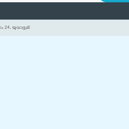
ം 24. യുദ്ധഭൂമി