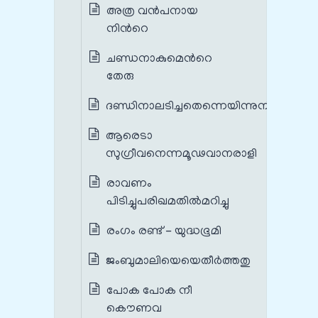
അത്ര വന്‍പനായ
നിന്‍റെ
ചണ്ഡനാകുമെന്‍റെ
തേരു
ദണ്ഡിനാലടിച്ചതെന്നെയിന്നുനീ
ആരെടാ
സുഗ്രീവനെന്നമൂഢവാനരാളി
രാവണം
പിടിച്ചുപരിഖമതില്‍മറിച്ചു
രംഗം രണ്ട് - യുദ്ധഭൂമി
ജംബുമാലിയെയെതീര്‍ത്തതു
പോക പോക നീ
കൌണവ