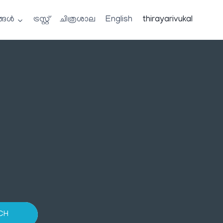
്ങൾ
ട്രസ്റ്റ്
ചിത്രശാല
English
thirayarivukal