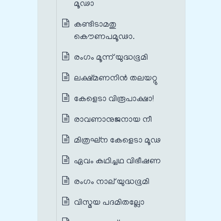
മൂഢാ
കണ്ടിടാമതു
കൌണപമൂഢാ.
രംഗം മൂന്ന് യുദ്ധഭൂമി
ലക്ഷ്മണനിന്‍ തലയറ്റു
കേളെടാ വിരൂപാക്ഷാ!
രാവണാനുജനായ നീ
മിത്രഘ്ന കേളെടാ മൂഢ
ഏവം കഥിച്ചഥ വിഭീഷണ
രംഗം നാല് യുദ്ധഭൂമി
വിസ്മയ പദമിതല്ലോ