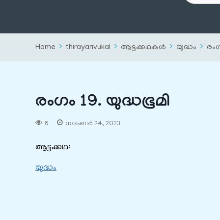
Home
thirayarivukal
ആട്ടക്കഥകൾ
യുദ്ധം
രംഗ
രംഗം 19. യുദ്ധഭൂമി
8
നവംബർ 24, 2023
ആട്ടക്കഥ:
യുദ്ധം