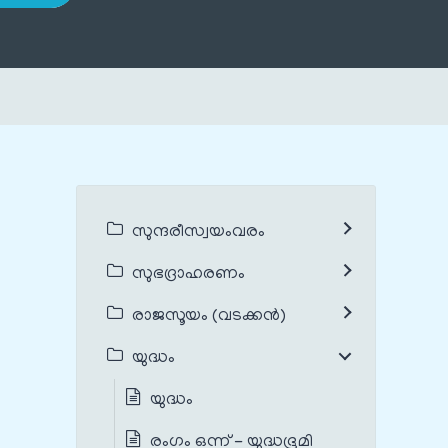
സുന്ദരീസ്വയംവരം
സുഭദ്രാഹരണം
രാജസൂയം (വടക്കൻ)
യുദ്ധം
യുദ്ധം
രംഗം ഒന്ന് - യുദ്ധഭൂമി