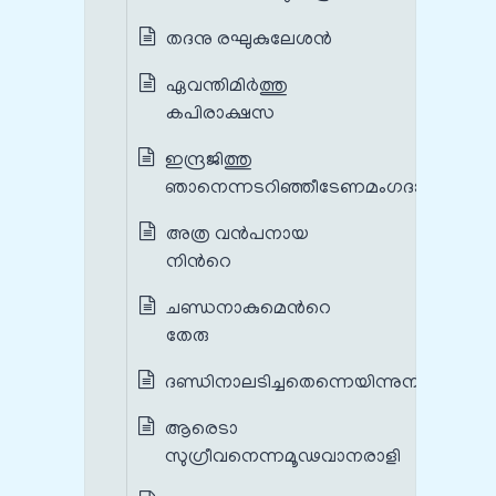
തദനു രഘുകുലേശന്‍
ഏവന്തിമിര്‍ത്തു
കപിരാക്ഷസ
ഇന്ദ്രജിത്തു
ഞാനെന്നടറിഞ്ഞീടേണമംഗദാ
അത്ര വന്‍പനായ
നിന്‍റെ
ചണ്ഡനാകുമെന്‍റെ
തേരു
ദണ്ഡിനാലടിച്ചതെന്നെയിന്നുനീ
ആരെടാ
സുഗ്രീവനെന്നമൂഢവാനരാളി