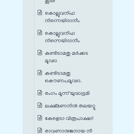
കൂപ്പി
കൊല്ലുവനിഹ
നിന്നെയിദാനീം
കൊല്ലുവനിഹ
നിന്നെയിദാനീം
കണ്ടിടാമതു മര്‍ക്കട
മൂഢാ
കണ്ടിടാമതു
കൌണപമൂഢാ.
രംഗം മൂന്ന് യുദ്ധഭൂമി
ലക്ഷ്മണനിന്‍ തലയറ്റു
കേളെടാ വിരൂപാക്ഷാ!
രാവണാനുജനായ നീ