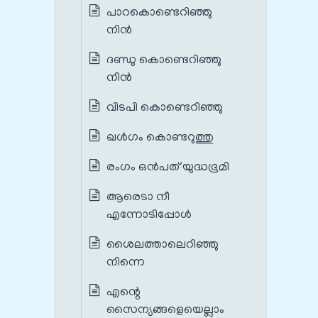
പാറകൊണ്ടെറിഞ്ഞു
നിന്‍
ദണ്ഡു കൊണ്ടെറിഞ്ഞു
നിന്‍
വിടപി കൊണ്ടെറിഞ്ഞു
ഖള്‍ഗം കൊണ്ടറുത്തു
രംഗം ഒൻപത് യുദ്ധഭൂമി
ആരെടാ നീ
എന്നോടിപ്പോൾ
ശൈലത്താലെറിഞ്ഞു
നിന്നെ
എന്റെ
സൈന്യങ്ങളെയെല്ലാം