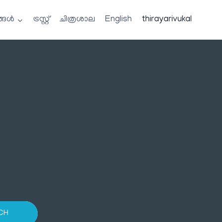
്ങൾ
ട്രസ്റ്റ്
ചിത്രശാല
English
thirayarivukal