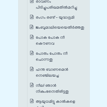
രാവണം
പിടിച്ചുപരിഖമതില്‍മറിച്ചു
രംഗം രണ്ട് - യുദ്ധഭൂമി
ജംബുമാലിയെയെതീര്‍ത്തതു
പോക പോക നീ
കൌണവ
പോരും പോരും നീ
ചൊന്നതു
ഹന്ത ബാണമെൻ
നെഞ്ചിലയച്ച
നീല! ഞാന്‍
നികുംഭനെതിരിട്ടതു
ആയുധമിട്ടു കാല്‍കളെ