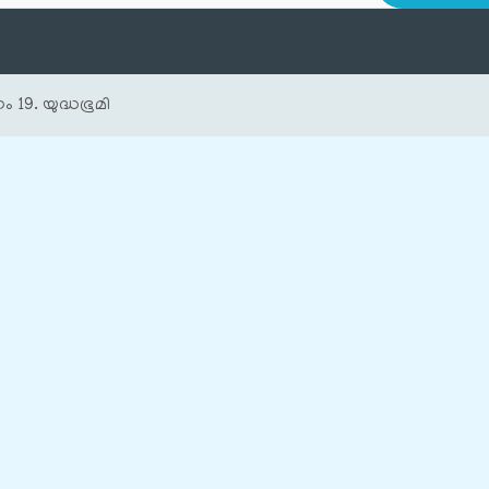
ം 19. യുദ്ധഭൂമി