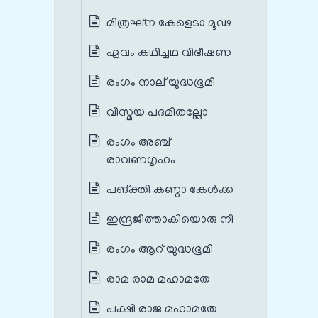
മിത്രഘ്ന കേളെടാ മൂഢ
ഏവം കഥിച്ചഥ വിഭീഷണ
രംഗം നാല് യുദ്ധഭൂമി
വിസ്മയ പദമിതല്ലോ
രംഗം അഞ്ച്
രാവണഗൃഹം
പങ്‌ക്തി കണ്ഠാ കേള്‍ക്ക
ഇന്ദ്രജിത്താകിയൊരു നീ
രംഗം ആറ് യുദ്ധഭൂമി
രാമ രാമ മഹാമതേ
പക്ഷി രാജ മഹാമതേ