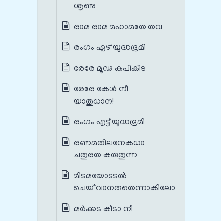
ശൃണു
രാമ രാമ മഹാമതേ തവ
രംഗം ഏഴ് യുദ്ധഭൂമി
രേരേ മൂഢ കപികീട
രേരേ കേൾ നീ
യാതുധാന!
രംഗം എട്ട് യുദ്ധഭൂമി
രണമതിലനേകധാ
ചതുരത കരുതുന്ന
മിടമയോടടൽ
ചെയ്`വാനരുതെന്നാകിലോ
മര്‍ക്കട കീടാ നീ