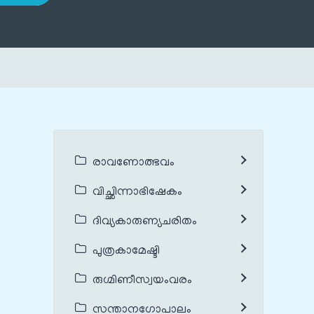
രാവണോത്ഭവം
വിച്ഛിന്നാഭിഷേകം
ദിവ്യകാരുണ്യചരിതം
പുത്രകാമേഷ്ടി
രുഗ്മിണീസ്വയംവരം
സന്താനഗോപാലം