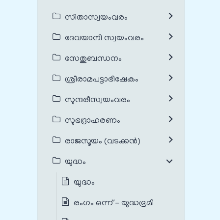
സീതാസ്വയംവരം
ദേവയാനി സ്വയംവരം
സേതുബന്ധനം
ശ്രീരാമപട്ടാഭിഷേകം
സുന്ദരീസ്വയംവരം
സുഭദ്രാഹരണം
രാജസൂയം (വടക്കൻ)
യുദ്ധം
യുദ്ധം
രംഗം ഒന്ന് - യുദ്ധഭൂമി