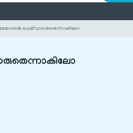
ടമയോടടൽ ചെയ്`വാനരുതെന്നാകിലോ
നരുതെന്നാകിലോ