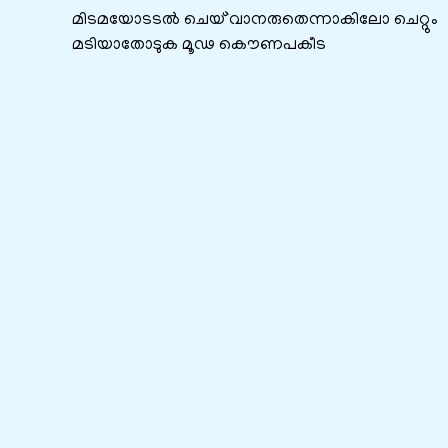
മിടമയോടടൽ ചെയ്`വാനരുതെന്നാകിലോ ചെറ്റും
മടിയാതോടുക മൂഢ കൌണപകീട