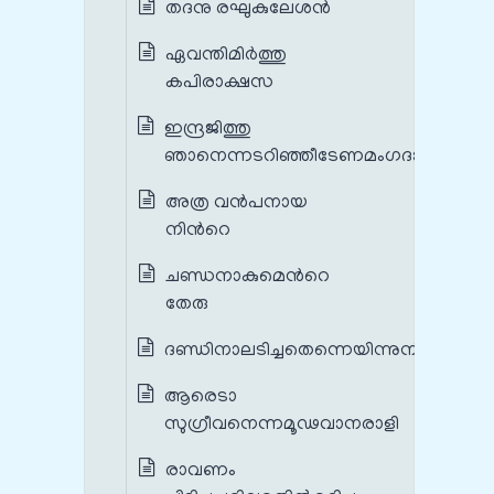
തദനു രഘുകുലേശന്‍
ഏവന്തിമിര്‍ത്തു
കപിരാക്ഷസ
ഇന്ദ്രജിത്തു
ഞാനെന്നടറിഞ്ഞീടേണമംഗദാ
അത്ര വന്‍പനായ
നിന്‍റെ
ചണ്ഡനാകുമെന്‍റെ
തേരു
ദണ്ഡിനാലടിച്ചതെന്നെയിന്നുനീ
ആരെടാ
സുഗ്രീവനെന്നമൂഢവാനരാളി
രാവണം