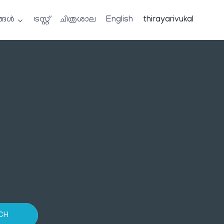
്ങൾ
ട്രസ്റ്റ്
ചിത്രശാല
English
thirayarivukal