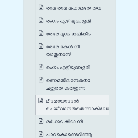
രാമ രാമ മഹാമതേ തവ
രംഗം ഏഴ് യുദ്ധഭൂമി
രേരേ മൂഢ കപികീട
രേരേ കേൾ നീ
യാതുധാന!
രംഗം എട്ട് യുദ്ധഭൂമി
രണമതിലനേകധാ
ചതുരത കരുതുന്ന
മിടമയോടടൽ
ചെയ്`വാനരുതെന്നാകിലോ
മര്‍ക്കട കീടാ നീ
പാറകൊണ്ടെറിഞ്ഞു