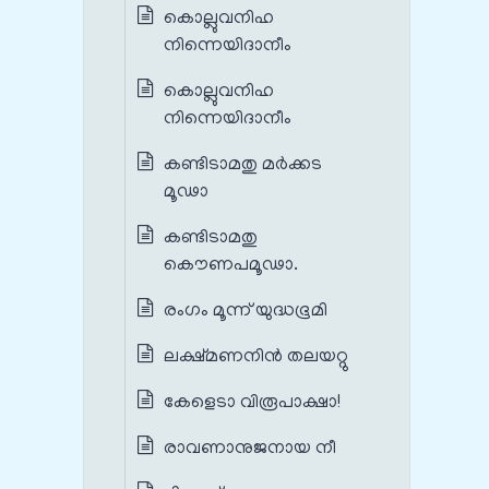
കൊല്ലുവനിഹ
നിന്നെയിദാനീം
കൊല്ലുവനിഹ
നിന്നെയിദാനീം
കണ്ടിടാമതു മര്‍ക്കട
മൂഢാ
കണ്ടിടാമതു
കൌണപമൂഢാ.
രംഗം മൂന്ന് യുദ്ധഭൂമി
ലക്ഷ്മണനിന്‍ തലയറ്റു
കേളെടാ വിരൂപാക്ഷാ!
രാവണാനുജനായ നീ