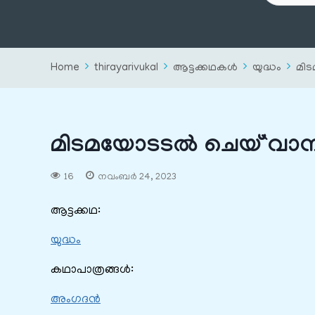
Home
thirayarivukal
ആട്ടക്കഥകൾ
യുദ്ധം
മി
മിടമയോടടൽ ചെയ്`വാ
16
നവംബർ 24, 2023
ആട്ടക്കഥ:
യുദ്ധം
കഥാപാത്രങ്ങൾ:
അംഗദൻ