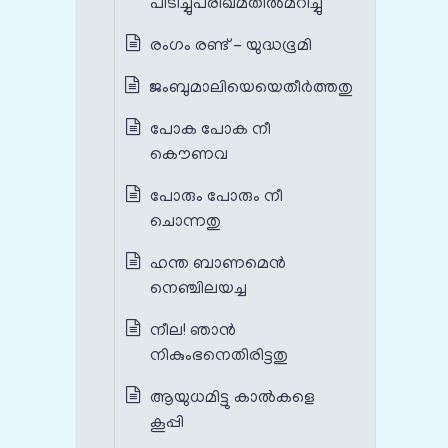
പിടിച്ചുപരിഖമതില്‍മറിച്ചു
രംഗം രണ്ട് - യുദ്ധഭൂമി
ജംബുമാലിയെയെതീര്‍ത്തതു
പോക പോക നീ
കൌണവ
പോരും പോരും നീ
ചൊന്നതു
ഹന്ത ബാണമെൻ
നെഞ്ചിലയച്ച
നീല! ഞാന്‍
നികുംഭനെതിരിട്ടതു
ആയുധമിട്ടു കാല്‍കളെ
കൂപ്പി