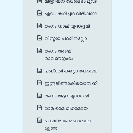
മിത്രഘ്ന കേളെടാ മൂഢ
ഏവം കഥിച്ചഥ വിഭീഷണ
രംഗം നാല് യുദ്ധഭൂമി
വിസ്മയ പദമിതല്ലോ
രംഗം അഞ്ച്
രാവണഗൃഹം
പങ്‌ക്തി കണ്ഠാ കേള്‍ക്ക
ഇന്ദ്രജിത്താകിയൊരു നീ
രംഗം ആറ് യുദ്ധഭൂമി
രാമ രാമ മഹാമതേ
പക്ഷി രാജ മഹാമതേ
ശൃണു