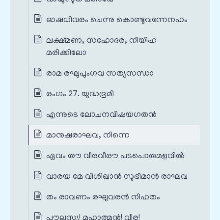
ഓഷധിവരം ചെന്നു കൊണ്ടുവന്നേനഹം
ലക്ഷ്മണ, സഹോദര, നീയിഹ
മരിക്കിലോ
രാമ രഘുപുംഗവ സത്യസന്ധാ
രംഗം 27. യുദ്ധഭൂമി
എന്നുടെ ലോചനവിഷയഗതൻ
മാനുഷരാഘവ, നിന്നെ
ഏവം തൗ വീരവീരൗ പടപൊരുമളവിൽ
വാരയ മേ വിശിഖാൻ സുഭീമാൻ രാഘവ
തം രാവണം രഘുവരൻ നിഹതം
പൗലസ്ത്യ! മഹാത്മൻ! വീര!