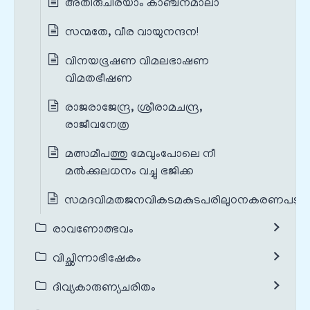
അതിരുചിരയാം കാഞ്ചനമാലാ
സന്മതേ, വീര വായുനന്ദന!
വിനയഭൂഷണ വിമലഭാഷണ
വിമതഭീഷണ
രാജരാജേന്ദ്ര, ശ്രീരാമചന്ദ്ര,
രാജീവനേത്ര
മത്സമീപത്തു മേവുംപോലെ നീ
മൽക്കുലധനം വച്ചു ഭജിക്ക
സമദവിമതജനവികടമകുടപരിലുഠനകരണപടു
രാവണോത്ഭവം
വിച്ഛിന്നാഭിഷേകം
ദിവ്യകാരുണ്യചരിതം