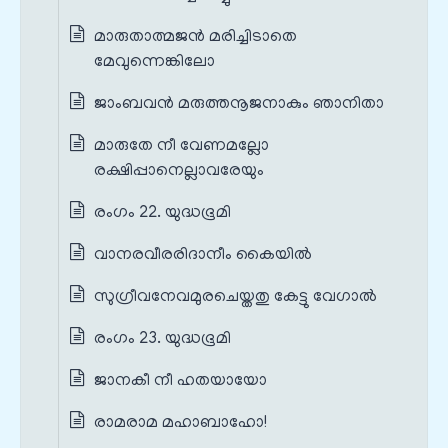
മാരുതാത്മജൻ മരിച്ചിടാതെ
മേവുന്നെങ്കിലോ
ജാംബവൻ മരുത്തനൂജനാകും ഞാനിതാ
മാരുതേ നീ വേണമല്ലോ
രക്ഷിപ്പാനെല്ലാവരേയും
രംഗം 22. യുദ്ധഭൂമി
വാനരവീരരിദാനീം കൈയിൽ
സുഗ്രീവനേവമുരചെയ്തതു കേട്ടു വേഗാൽ
രംഗം 23. യുദ്ധഭൂമി
ജാനകീ നീ ഹതയായോ
രാമരാമ മഹാബാഹോ!