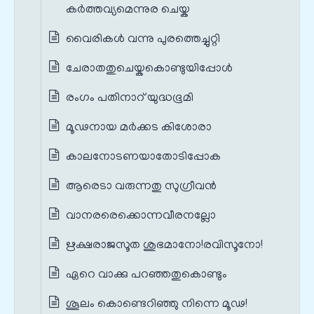
കർത്തവ്യമെന്നുര ചെയ്ക
വൈരികൾ വന്നു പുരത്തെച്ചുറ്റി
ചേരാതതുചെയ്കകൊണ്ടുയിപ്പോൾ
രംഗം പതിനാറ് യുദ്ധഭൂമി
മൂഢനായ മർക്കട കിശോരാ
കാലനോടണയാതോടിപ്പോക
ആരെടാ വരുന്നതു സുഗ്രീവൻ
വാനരരെക്കൊന്നവീരനല്ലോ
ഋക്ഷരാജസൂത ശുഭമാനോ!രവിസൂനോ!
ഏറെ വാക്കു പറഞ്ഞതുകൊണ്ടും
ശൂലം കൊണ്ടെറിഞ്ഞു നിന്നെ മൂഢ!