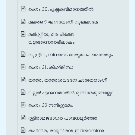
രംഗം 30. പുഷ്പകവിമാനത്തിൽ
മലരണിഘനവേണീ സുലലാമേ
മൽപ്രിയ, മമ ചിത്തേ
വളരുന്നൊരഭിലാഷം
സുഗ്രീവ, നിന്നുടെ ഭാര്യയാം രുമയേയും
രംഗം 31. കിഷ്കിന്ധ
താരേ, താരേശവദനേ ചാരുതരാംഗി
വല്ലഭ! എന്മനതാരിൽ മുന്നമേയുണ്ടല്ലോ
രംഗം 32 നന്ദിഗ്രാമം
ശ്രീരാമജടാധര പാവനമൂർത്തേ
കപിവീര, രഘുവീരൻ ഇവിടെനിന്നു