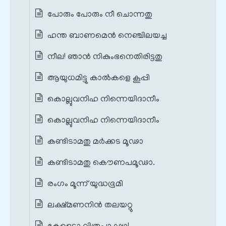
പോരും പോരും നീ ചൊന്നതു
ഹന്ത ബാണമെൻ നെഞ്ചിലയച്ച
നീല! ഞാന്‍ നികുംഭനെതിരിട്ടതു
ആയുധമിട്ടു കാല്‍കളെ കൂപ്പി
കൊല്ലുവനിഹ നിന്നെയിദാനീം
കൊല്ലുവനിഹ നിന്നെയിദാനീം
കണ്ടിടാമതു മര്‍ക്കട മൂഢാ
കണ്ടിടാമതു കൌണപമൂഢാ.
രംഗം മൂന്ന് യുദ്ധഭൂമി
ലക്ഷ്മണനിന്‍ തലയറ്റു