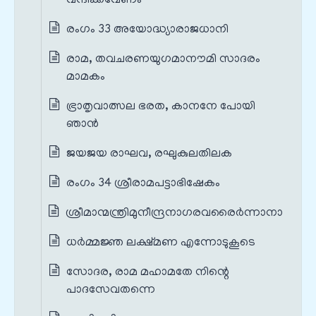
വന്ദിക്കവേണം
രംഗം 33 അയോദ്ധ്യാരാജധാനി
രാമ, തവചരണയുഗമാനൗമി സാദരം
മാമകം
ഭ്രാതൃവാത്സല ഭരത, കാനനേ പോയി
ഞാൻ
ജയജയ രാഘവ, രഘുകുലതിലക
രംഗം 34 ശ്രീരാമപട്ടാഭിഷേകം
ശ്രീമാന്മന്ത്രിമുനീന്ദ്രനാഗരവരൈർന്നാനാ
ധർമ്മജ്ഞ ലക്ഷ്മണ എന്നോടുകൂടെ
സോദര, രാമ മഹാമതേ നിന്റെ
പാദസേവതന്നെ