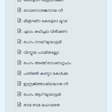
കേളെടാ വിരൂപാക്ഷാ!
രാവണാനുജനായ നീ
മിത്രഘ്ന കേളെടാ മൂഢ
ഏവം കഥിച്ചഥ വിഭീഷണ
രംഗം നാല് യുദ്ധഭൂമി
വിസ്മയ പദമിതല്ലോ
രംഗം അഞ്ച് രാവണഗൃഹം
പങ്‌ക്തി കണ്ഠാ കേള്‍ക്ക
ഇന്ദ്രജിത്താകിയൊരു നീ
രംഗം ആറ് യുദ്ധഭൂമി
രാമ രാമ മഹാമതേ