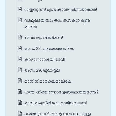
ശത്രുസൂദന! എൻ കാന്ത! ചിത്തജാകാര!
ദശമുഖദയിതാം താം തൽകനിഷ്ഠഞ്ച
രാമൻ
സോദര്യ: ലക്ഷ്മണ!
രംഗം 28. അശോകവനിക
കല്യാണാലയേ! ദേവീ!
രംഗം 29. യുദ്ധഭൂമി
മാനിനിമാർകുലമാലികേ
ഹന്ത! നിയെന്നോടവ്വണമെന്തരുളുന്നൂ?
രാമ! രഘുവീര! ജയ രാജീവനയന!
ദശരഥഭൂപൻ തന്റെ നന്ദനനായുള്ള