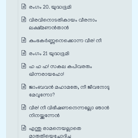
രംഗം 20. യുദ്ധഭൂമി
വിരവിനൊടതികായം വീരനാം
ലക്ഷ്മണൻതാൻ
കുംഭകർണ്ണനെക്കൊന്ന വീര! നീ
രംഗം 21 യുദ്ധഭൂമി
ഹ ഹ ഹ! സകല കപിവരരും
ഖിന്നരായഹോ!
ജാംബവൻ മഹാമതേ, നീ ജീവനോടു
മേവുന്നോ?
വീര! നീ വിഭീഷണനെന്നല്ലോ ഞാൻ
നിനയ്ക്കുന്നേൻ
എന്തു രാമനെയല്ലാതെ
മാരുതിയെച്ചോദിച്ചു