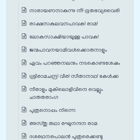
നാരായണനാകുന്നു നീ! ഭൂതഭവ്യവൈരി
രാക്ഷസകുലവനപാവക! രാമ!
ലോകസാക്ഷിയായുള്ള പാവക!
ജന്മപാവനയാമിവൾക്കൊരുനാളും
ഏവം പറഞ്ഞനലനും നടകൊണ്ടശേഷം
ശ്രീരാമചന്ദ്ര! വീര! സീതാനാഥ! കേൾക്ക
നീരാളും മുകിലൊളിവിനെ വെല്ലും
ചാരുതരാംഗ
പുത്രനൊപ്പം നിന്നെ
അസ്തു തഥാ രഘുനന്ദന രാമ
ദശരഥനരപാലൻ പുത്രരെക്കണ്ടു