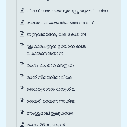
വീര നിന്നുടെയാസുരാസ്ത്രമറുപ്പതിന്നിഹ
ഘോരസായകവർഷത്തെ ഞാൻ
ഇന്ദ്രവിജയിൻ, വീര കേൾ നീ
ശ്രീരാമചന്ദ്രനിളയോൻ ബത
ലക്ഷ്മണൻതാൻ
രംഗം 25. രാവണഗൃഹം
മാനിനീമൗലിമാലികേ
ധൈര്യരാശേ ധന്യശീല
വൈരി രാവണനാകിയ
അംശുമാലിതുല്യകാന്ത
രംഗം 26. യുദ്ധഭൂമി