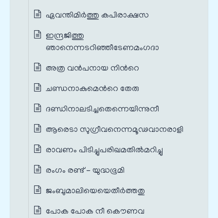
ഏവന്തിമിര്‍ത്തു കപിരാക്ഷസ
ഇന്ദ്രജിത്തു
ഞാനെന്നടറിഞ്ഞീടേണമംഗദാ
അത്ര വന്‍പനായ നിന്‍റെ
ചണ്ഡനാകുമെന്‍റെ തേരു
ദണ്ഡിനാലടിച്ചതെന്നെയിന്നുനീ
ആരെടാ സുഗ്രീവനെന്നമൂഢവാനരാളി
രാവണം പിടിച്ചുപരിഖമതില്‍മറിച്ചു
രംഗം രണ്ട് - യുദ്ധഭൂമി
ജംബുമാലിയെയെതീര്‍ത്തതു
പോക പോക നീ കൌണവ