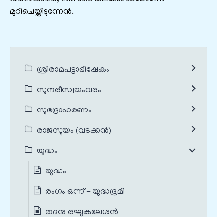
മുറിചെയ്തീടുന്നേൻ.
ശ്രീരാമപട്ടാഭിഷേകം
സുന്ദരീസ്വയംവരം
സുഭദ്രാഹരണം
രാജസൂയം (വടക്കൻ)
യുദ്ധം
യുദ്ധം
രംഗം ഒന്ന് - യുദ്ധഭൂമി
തദനു രഘുകുലേശന്‍