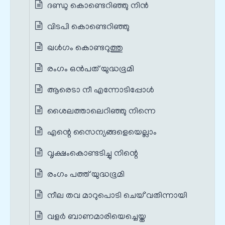
ദണ്ഡു കൊണ്ടെറിഞ്ഞു നിന്‍
വിടപി കൊണ്ടെറിഞ്ഞു
ഖള്‍ഗം കൊണ്ടറുത്തു
രംഗം ഒൻപത് യുദ്ധഭൂമി
ആരെടാ നീ എന്നോടിപ്പോൾ
ശൈലത്താലെറിഞ്ഞു നിന്നെ
എന്റെ സൈന്യങ്ങളെയെല്ലാം
വൃക്ഷംകൊണ്ടടിച്ചു നിന്റെ
രംഗം പത്ത് യുദ്ധഭൂമി
നീല തവ മാറുപൊടി ചെയ്`വതിന്നായി
വളർ ബാണമാരിയെച്ചെയ്ത