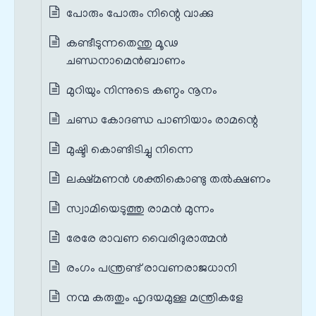
പോരും പോരും നിന്റെ വാക്കു
കണ്ടീടുന്നതെന്തു മൂഢ
ചണ്ഡനാമെന്‍ബാണം
മുറിയും നിന്നുടെ കണ്ഠം നൂനം
ചണ്ഡ കോദണ്ഡ പാണിയാം രാമന്റെ
മുഷ്ടി കൊണ്ടിടിച്ചു നിന്നെ
ലക്ഷ്മണൻ ശക്തികൊണ്ടു തൽക്ഷണം
സ്വാമിയെടുത്തു രാമൻ മുന്നം
രേരേ രാവണ വൈരിദുരാത്മൻ
രംഗം പന്ത്രണ്ട് രാവണരാജധാനി
നന്മ കരുതും ഹൃദയമുള്ള മന്ത്രികളേ