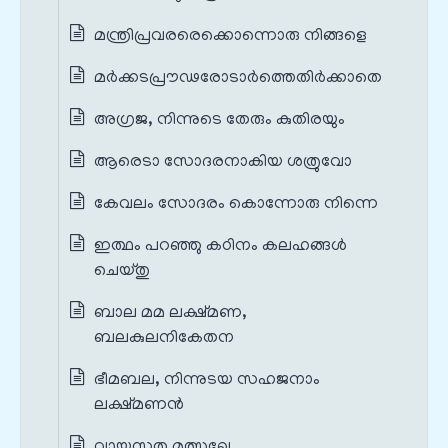
മന്ത്രിപ്രവരരെക്കൊന്നൊരു നിങ്ങളെ
മർക്കടപ്രൗഢരോടാർത്തെതിർക്കാതെ
അഗ്രജ, നിന്നുടെ തേരും കുതിരയും
ആരെടാ സോദരനാകിയ ശത്രുവോ
കേവലം സോദരം കൊന്നോരു നിന്നെ
ഇത്ഥം പറഞ്ഞു കഠിനം കലഹങ്ങൾ
ചെയ്തു
ബാല മമ ലക്ഷ്മണ,
ബലകുലനികേതന
ഭീമബല, നിന്നുടയ സഹജനാം
ലക്ഷ്മണൻ
വായുസുത മത്സഖേ