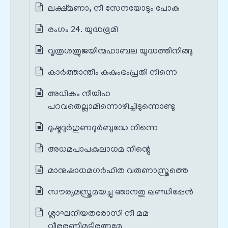
ലക്ഷ്മണാ, നീ സേനയോടും പോക
രംഗം 24. യുദ്ധഭൂമി
വൃത്രശത്രുജയിന്മഹാബല യുദ്ധത്തിനിങ്ങു
കാർത്താന്തീം കകുംഭംപ്രതി നിന്നെ
അധികം നീയിഹ
പറവതെല്ലാമിന്നൊഴിച്ചിടുന്നൊണ്ടു
ദുഷ്ടദുർഗുണദുർബുദ്ധേ നിന്നെ
അധമപാപകുലാധമ നിന്റെ
മാനുഷാധമഗർഹിത വരുണാസ്ത്രത്തെ
സൗര്യമസ്ത്രമയച്ചു ഞാനതു ഖണ്ഡിപ്പേൻ
ശ്ലാഘനീയതരോസി നീ മമ
വീരരണിമുടിരത്നമേ