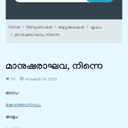
Home
thirayarivukal
ആട്ടക്കഥകൾ
യുദ്ധം
മാനുഷരാഘവ, നിന്നെ
മാനുഷരാഘവ, നിന്നെ
10
നവംബർ 24, 2023
രാഗം:
കേദാരഗൌഡം
താളം: