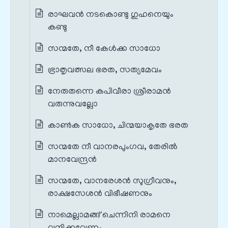
രാഘവൻ നടകൊണ്ടു ഗുഹനെയും
കണ്ടു
സന്മതേ, നീ കേൾക്ക സാധോ
ഭ്രാതൃവത്സല ഭരത, സത്യമേവം
നേരുതന്നെ കപിവീരാ ശ്രീരാമൻ
വരുന്നുവല്ലോ
കാൺക സാധോ, ചിന്മയാകൃതേ ഭരത
സന്മതേ നീ വാനരപുംഗവ, തേരിൽ
മാനവേന്ദ്രൻ
സന്മതേ, വാനരേശൻ സുഗ്രീവനും,
രാക്ഷസേശൻ വിഭീഷണനും
നാമെല്ലാമങ്ങ് ചെന്നിനി രാമനെ