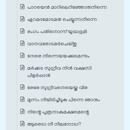
പാറയെന്‍ മാറിലെറിഞ്ഞോരുനിന്നെ
ഏറമദമോടമരു ചെയ്യുന്നനിന്നെ
രംഗം പതിനൊന്ന് യുദ്ധഭൂമി
വാനവരോടമര്‍ചെയ്തു
നേരെ നിന്നെയയക്കുമെന്നും
മര്‍ക്കട സുഗ്രീവ നിൻ വക്ഷസി
പിളര്‍പ്പാൻ
രേരേ സുഗ്രീവനെയെയ്ത വീര
മുന്നം നീയിടിച്ചീടുക പിന്നെ ഞാനും
നിന്റെ പുത്രനാകുമക്ഷമെന്റെ
ആരെടാ നീ നീലനോടാ?