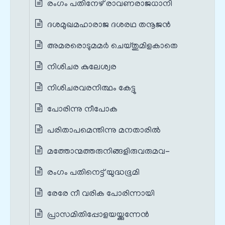
രംഗം പതിനേഴ് രാവണരാജധാനി
ദശമുഖമഹാരാജ ദശരഥ തനൂജൻ
അമരരൊടുമമർ ചെയ്തുമിളകാതെ
നിശിചര കുലേശ്വര
നിശിചരവരനിത്ഥം കേട്ടു
പോരിന്നു നീപോക
പരിതാപമെന്തിന്നു മനതാരിൽ
മത്തോന്മത്തരുനിങ്ങളിരുവരുമവ-
രംഗം പതിനെട്ട് യുദ്ധഭൂമി
രേരേ നീ വരിക പോരിന്നായി
പ്രാസമിതിപ്പോളയയ്ക്കുന്നേൻ