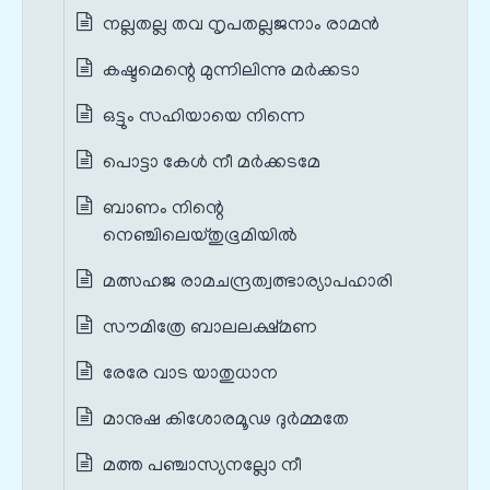
നല്ലതല്ല തവ നൃപതല്ലജനാം രാമന്‍
കഷ്ടമെന്റെ മുന്നിലിന്നു മര്‍ക്കടാ
ഒട്ടും സഹിയായെ നിന്നെ
പൊട്ടാ കേൾ നീ മര്‍ക്കടമേ
ബാണം നിന്റെ
നെഞ്ചിലെയ്തുഭൂമിയില്‍
മത്സഹജ രാമചന്ദ്രത്വത്ഭാര്യാപഹാരി
സൗമിത്രേ ബാലലക്ഷ്മണ
രേരേ വാട യാതുധാന
മാനുഷ കിശോരമൂഢ ദുര്‍മ്മതേ
മത്ത പഞ്ചാസ്യനല്ലോ നീ