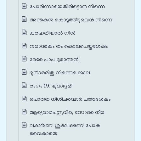
പോരിന്നായെതിരിട്ടൊരു നിന്നെ
അന്തകനു കൊടുത്തീടുവെൻ നിന്നെ
കരഹതിയാൽ നിൻ
നരാന്തകം തം കൊലചെയ്തശേഷം
രേരേ പാപ ദുരാത്മൻ!
മുദ്ഗരമിതു നിന്നെക്കൊല
രംഗം 19. യുദ്ധഭൂമി
പൊരുത നിശിചരന്മാർ ചത്തശേഷം
ആര്യരാമചന്ദ്രവീര, സോദര ധീര
ലക്ഷ്മണ! ശുഭലക്ഷണ! പോക
വൈകാതെ