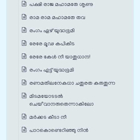
പക്ഷി രാജ മഹാമതേ ശൃണു
രാമ രാമ മഹാമതേ തവ
രംഗം ഏഴ് യുദ്ധഭൂമി
രേരേ മൂഢ കപികീട
രേരേ കേൾ നീ യാതുധാന!
രംഗം എട്ട് യുദ്ധഭൂമി
രണമതിലനേകധാ ചതുരത കരുതുന്ന
മിടമയോടടൽ
ചെയ്`വാനരുതെന്നാകിലോ
മര്‍ക്കട കീടാ നീ
പാറകൊണ്ടെറിഞ്ഞു നിന്‍