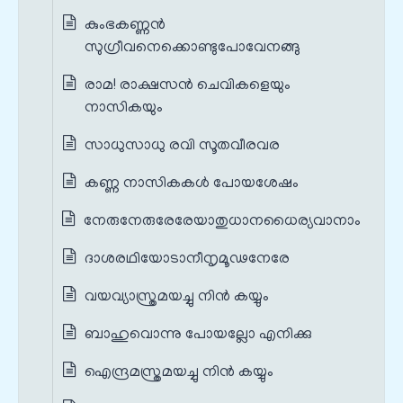
കുംഭകണ്ണൻ
സുഗ്രീവനെക്കൊണ്ടുപോവേനങ്ങു
രാമ! രാക്ഷസൻ ചെവികളെയും
നാസികയും
സാധുസാധു രവി സൂതവീരവര
കണ്ണ നാസികകൾ പോയശേഷം
നേരുനേരുരേരേയാതുധാനധൈര്യവാനാം
ദാശരഥിയോടാനീനൃമൂഢനേരേ
വയവ്യാസ്ത്രമയച്ചു നിൻ കയ്യും
ബാഹുവൊന്നു പോയല്ലോ എനിക്കു
ഐന്ദ്രമസ്ത്രമയച്ചു നിൻ കയ്യും