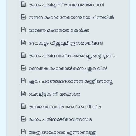
രംഗം പതിമൂന്ന് രാവണരാജധാനി
നന്ദന മഹാമതേയെന്നുടയ ചിന്തയിൽ
രാവണ മഹാമതേ കേൾക്ക
ദേവകളും വിഷ്ണുവുമിന്ദ്രനുമായ്‌വന്നു
രംഗം പതിന്നാല് കുംഭകർണ്ണന്റെ ഗൃഹം
ഉണരുക മഹാരാജ! രണചതുര വീര!
ഏവം പറഞ്ഞഥദശാനന മന്ത്രിണസ്തേ
ചൊല്ലീടുക നീ മഹോദര
രാവണസോദര കേൾക്ക നീ വീര
രംഗം പതിനഞ്ച് രാവണസഭ
അത്ര സഹോദര എന്നാലെന്തു