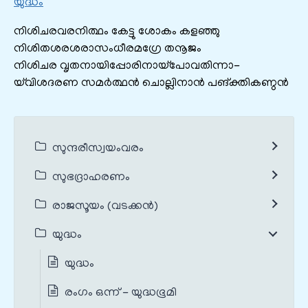
യുദ്ധം
നിശിചരവരനിത്ഥം കേട്ടു ശോകം കളഞ്ഞു
നിശിതശരശരാസംധീരമഗ്രേ തനൂജം
നിശിചര വൃതനായിപ്പോരിനായ്പോവതിന്നാ-
യ്‌വിശദരണ സമർത്ഥൻ ചൊല്ലിനാൻ പങ്‌ക്തികണ്ഠൻ
സുന്ദരീസ്വയംവരം
സുഭദ്രാഹരണം
രാജസൂയം (വടക്കൻ)
യുദ്ധം
യുദ്ധം
രംഗം ഒന്ന് - യുദ്ധഭൂമി