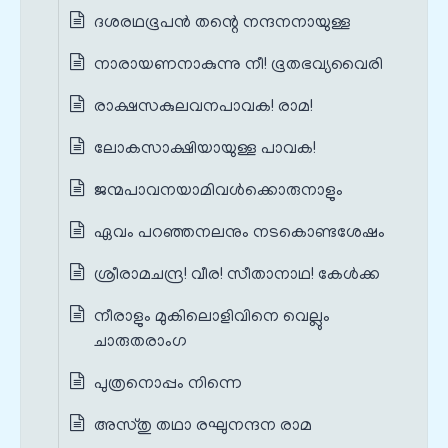
ദശരഥഭൂപൻ തന്റെ നന്ദനനായുള്ള
നാരായണനാകുന്നു നീ! ഭൂതഭവ്യവൈരി
രാക്ഷസകുലവനപാവക! രാമ!
ലോകസാക്ഷിയായുള്ള പാവക!
ജന്മപാവനയാമിവൾക്കൊരുനാളും
ഏവം പറഞ്ഞനലനും നടകൊണ്ടശേഷം
ശ്രീരാമചന്ദ്ര! വീര! സീതാനാഥ! കേൾക്ക
നീരാളും മുകിലൊളിവിനെ വെല്ലും
ചാരുതരാംഗ
പുത്രനൊപ്പം നിന്നെ
അസ്തു തഥാ രഘുനന്ദന രാമ