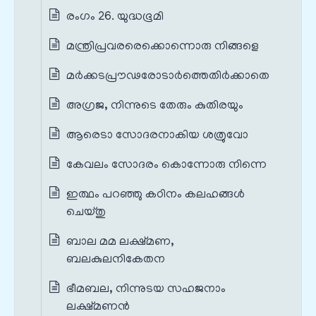
രംഗം 26. യുദ്ധഭൂമി
മന്ത്രിപ്രവരരെക്കൊന്നൊരു നിങ്ങളെ
മർക്കടപ്രൗഢരോടാർത്തെതിർക്കാതെ
അഗ്രജ, നിന്നുടെ തേരും കുതിരയും
ആരെടാ സോദരനാകിയ ശത്രുവോ
കേവലം സോദരം കൊന്നോരു നിന്നെ
ഇത്ഥം പറഞ്ഞു കഠിനം കലഹങ്ങൾ
ചെയ്തു
ബാല മമ ലക്ഷ്മണ,
ബലകുലനികേതന
ഭീമബല, നിന്നുടയ സഹജനാം
ലക്ഷ്മണൻ