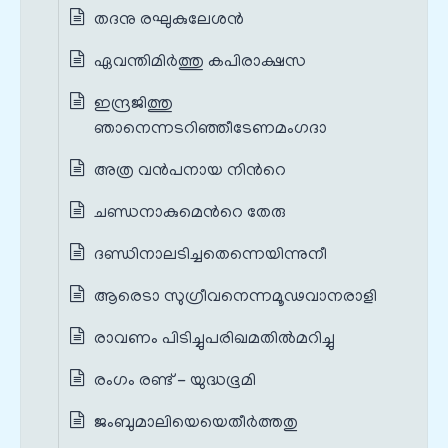
തദനു രഘുകുലേശന്‍
ഏവന്തിമിര്‍ത്തു കപിരാക്ഷസ
ഇന്ദ്രജിത്തു
ഞാനെന്നടറിഞ്ഞീടേണമംഗദാ
അത്ര വന്‍പനായ നിന്‍റെ
ചണ്ഡനാകുമെന്‍റെ തേരു
ദണ്ഡിനാലടിച്ചതെന്നെയിന്നുനീ
ആരെടാ സുഗ്രീവനെന്നമൂഢവാനരാളി
രാവണം പിടിച്ചുപരിഖമതില്‍മറിച്ചു
രംഗം രണ്ട് - യുദ്ധഭൂമി
ജംബുമാലിയെയെതീര്‍ത്തതു