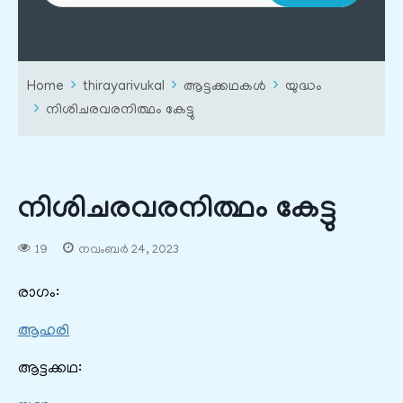
Home
thirayarivukal
ആട്ടക്കഥകൾ
യുദ്ധം
നിശിചരവരനിത്ഥം കേട്ടു
നിശിചരവരനിത്ഥം കേട്ടു
19
നവംബർ 24, 2023
രാഗം:
ആഹരി
ആട്ടക്കഥ: