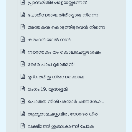
പ്രാസമിതിപ്പോളയയ്ക്കുന്നേൻ
പോരിന്നായെതിരിട്ടൊരു നിന്നെ
അന്തകനു കൊടുത്തീടുവെൻ നിന്നെ
കരഹതിയാൽ നിൻ
നരാന്തകം തം കൊലചെയ്തശേഷം
രേരേ പാപ ദുരാത്മൻ!
മുദ്ഗരമിതു നിന്നെക്കൊല
രംഗം 19. യുദ്ധഭൂമി
പൊരുത നിശിചരന്മാർ ചത്തശേഷം
ആര്യരാമചന്ദ്രവീര, സോദര ധീര
ലക്ഷ്മണ! ശുഭലക്ഷണ! പോക