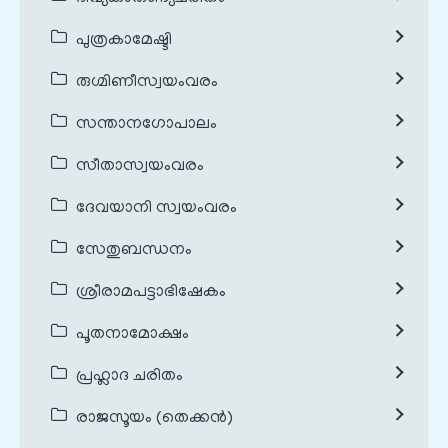
പുത്രകാമേഷ്ടി
രുഗ്മിണീസ്വയംവരം
സന്താനഗോപാലം
സീതാസ്വയംവരം
ദേവയാനി സ്വയംവരം
സേതുബന്ധനം
ശ്രീരാമപട്ടാഭിഷേകം
പൂതനാമോക്ഷം
പ്രഹ്ലാദ ചരിതം
രാജസൂയം (തെക്കൻ)