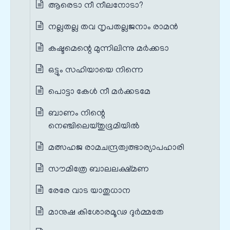
ആരെടാ നീ നീലനോടാ?
നല്ലതല്ല തവ നൃപതല്ലജനാം രാമന്‍
കഷ്ടമെന്റെ മുന്നിലിന്നു മര്‍ക്കടാ
ഒട്ടും സഹിയായെ നിന്നെ
പൊട്ടാ കേൾ നീ മര്‍ക്കടമേ
ബാണം നിന്റെ
നെഞ്ചിലെയ്തുഭൂമിയില്‍
മത്സഹജ രാമചന്ദ്രത്വത്ഭാര്യാപഹാരി
സൗമിത്രേ ബാലലക്ഷ്മണ
രേരേ വാട യാതുധാന
മാനുഷ കിശോരമൂഢ ദുര്‍മ്മതേ