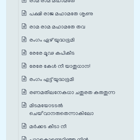
രാമ രാമ മഹാമതേ
പക്ഷി രാജ മഹാമതേ ശൃണു
രാമ രാമ മഹാമതേ തവ
രംഗം ഏഴ് യുദ്ധഭൂമി
രേരേ മൂഢ കപികീട
രേരേ കേൾ നീ യാതുധാന!
രംഗം എട്ട് യുദ്ധഭൂമി
രണമതിലനേകധാ ചതുരത കരുതുന്ന
മിടമയോടടൽ
ചെയ്`വാനരുതെന്നാകിലോ
മര്‍ക്കട കീടാ നീ