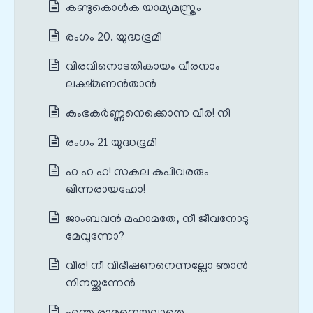
കണ്ടുകൊൾക യാമ്യമസ്ത്രം
രംഗം 20. യുദ്ധഭൂമി
വിരവിനൊടതികായം വീരനാം
ലക്ഷ്മണൻതാൻ
കുംഭകർണ്ണനെക്കൊന്ന വീര! നീ
രംഗം 21 യുദ്ധഭൂമി
ഹ ഹ ഹ! സകല കപിവരരും
ഖിന്നരായഹോ!
ജാംബവൻ മഹാമതേ, നീ ജീവനോടു
മേവുന്നോ?
വീര! നീ വിഭീഷണനെന്നല്ലോ ഞാൻ
നിനയ്ക്കുന്നേൻ