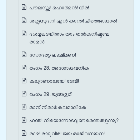
പൗലസ്ത്യ! മഹാത്മൻ! വീര!
ശത്രുസൂദന! എൻ കാന്ത! ചിത്തജാകാര!
ദശമുഖദയിതാം താം തൽകനിഷ്ഠഞ്ച
രാമൻ
സോദര്യ: ലക്ഷ്മണ!
രംഗം 28. അശോകവനിക
കല്യാണാലയേ! ദേവീ!
രംഗം 29. യുദ്ധഭൂമി
മാനിനിമാർകുലമാലികേ
ഹന്ത! നിയെന്നോടവ്വണമെന്തരുളുന്നൂ?
രാമ! രഘുവീര! ജയ രാജീവനയന!