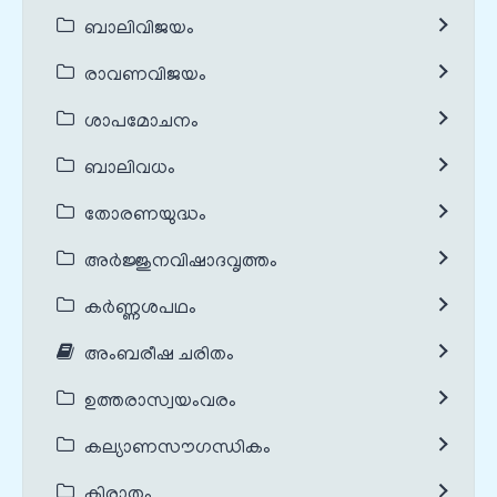
ബാലിവിജയം
രാവണവിജയം
ശാപമോചനം
ബാലിവധം
തോരണയുദ്ധം
അർജ്ജുനവിഷാദവൃത്തം
കർണ്ണശപഥം
അംബരീഷ ചരിതം
ഉത്തരാസ്വയംവരം
കല്യാണസൗഗന്ധികം
കിരാതം