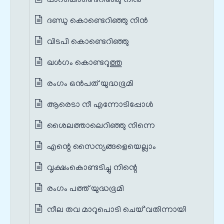
പാറകൊണ്ടെറിഞ്ഞു നിന്‍
ദണ്ഡു കൊണ്ടെറിഞ്ഞു നിന്‍
വിടപി കൊണ്ടെറിഞ്ഞു
ഖള്‍ഗം കൊണ്ടറുത്തു
രംഗം ഒൻപത് യുദ്ധഭൂമി
ആരെടാ നീ എന്നോടിപ്പോൾ
ശൈലത്താലെറിഞ്ഞു നിന്നെ
എന്റെ സൈന്യങ്ങളെയെല്ലാം
വൃക്ഷംകൊണ്ടടിച്ചു നിന്റെ
രംഗം പത്ത് യുദ്ധഭൂമി
നീല തവ മാറുപൊടി ചെയ്`വതിന്നായി