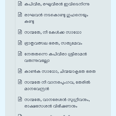
കപിവീര, രഘുവീരൻ ഇവിടെനിന്നു
രാഘവൻ നടകൊണ്ടു ഗുഹനെയും
കണ്ടു
സന്മതേ, നീ കേൾക്ക സാധോ
ഭ്രാതൃവത്സല ഭരത, സത്യമേവം
നേരുതന്നെ കപിവീരാ ശ്രീരാമൻ
വരുന്നുവല്ലോ
കാൺക സാധോ, ചിന്മയാകൃതേ ഭരത
സന്മതേ നീ വാനരപുംഗവ, തേരിൽ
മാനവേന്ദ്രൻ
സന്മതേ, വാനരേശൻ സുഗ്രീവനും,
രാക്ഷസേശൻ വിഭീഷണനും