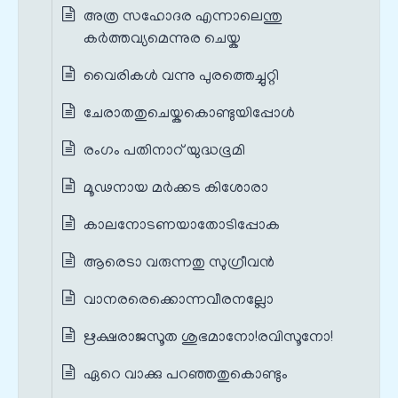
അത്ര സഹോദര എന്നാലെന്തു
കർത്തവ്യമെന്നുര ചെയ്ക
വൈരികൾ വന്നു പുരത്തെച്ചുറ്റി
ചേരാതതുചെയ്കകൊണ്ടുയിപ്പോൾ
രംഗം പതിനാറ് യുദ്ധഭൂമി
മൂഢനായ മർക്കട കിശോരാ
കാലനോടണയാതോടിപ്പോക
ആരെടാ വരുന്നതു സുഗ്രീവൻ
വാനരരെക്കൊന്നവീരനല്ലോ
ഋക്ഷരാജസൂത ശുഭമാനോ!രവിസൂനോ!
ഏറെ വാക്കു പറഞ്ഞതുകൊണ്ടും