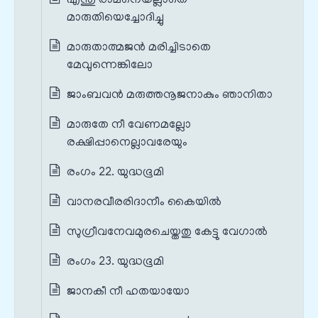
എന്തു രാമനെയല്ലാതെ
മാരുതിയെച്ചോദിച്ചു
മാരുതാത്മജൻ മരിച്ചിടാതെ
മേവുന്നെങ്കിലോ
ജാംബവൻ മരുത്തനൂജനാകും ഞാനിതാ
മാരുതേ നീ വേണമല്ലോ
രക്ഷിപ്പാനെല്ലാവരേയും
രംഗം 22. യുദ്ധഭൂമി
വാനരവീരരിദാനീം കൈയിൽ
സുഗ്രീവനേവമുരചെയ്തതു കേട്ടു വേഗാൽ
രംഗം 23. യുദ്ധഭൂമി
ജാനകീ നീ ഹതയായോ