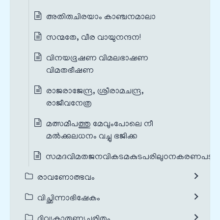
അതിരുചിരയാം കാഞ്ചനമാലാ
സന്മതേ, വീര വായുനന്ദന!
വിനയഭൂഷണ വിമലഭാഷണ
വിമതഭീഷണ
രാജരാജേന്ദ്ര, ശ്രീരാമചന്ദ്ര,
രാജീവനേത്ര
മത്സമീപത്തു മേവുംപോലെ നീ
മൽക്കുലധനം വച്ചു ഭജിക്ക
സമദവിമതജനവികടമകുടപരിലുഠനകരണപടു
രാവണോത്ഭവം
വിച്ഛിന്നാഭിഷേകം
ദിവ്യകാരുണ്യചരിതം