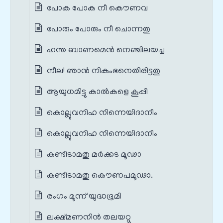
പോക പോക നീ കൌണവ
പോരും പോരും നീ ചൊന്നതു
ഹന്ത ബാണമെൻ നെഞ്ചിലയച്ച
നീല! ഞാന്‍ നികുംഭനെതിരിട്ടതു
ആയുധമിട്ടു കാല്‍കളെ കൂപ്പി
കൊല്ലുവനിഹ നിന്നെയിദാനീം
കൊല്ലുവനിഹ നിന്നെയിദാനീം
കണ്ടിടാമതു മര്‍ക്കട മൂഢാ
കണ്ടിടാമതു കൌണപമൂഢാ.
രംഗം മൂന്ന് യുദ്ധഭൂമി
ലക്ഷ്മണനിന്‍ തലയറ്റു