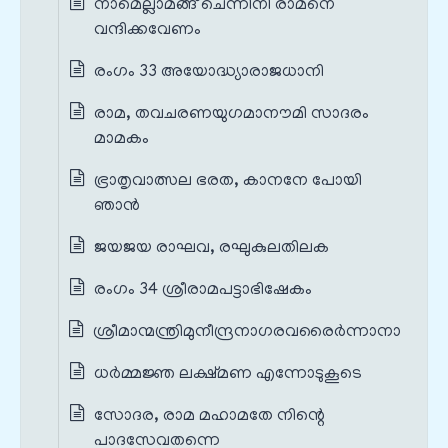
നാമെല്ലാമങ്ങ് ചെന്നിനി രാമനെ
വന്ദിക്കവേണം
രംഗം 33 അയോദ്ധ്യാരാജധാനി
രാമ, തവചരണയുഗമാനൗമി സാദരം
മാമകം
ഭ്രാതൃവാത്സല ഭരത, കാനനേ പോയി
ഞാൻ
ജയജയ രാഘവ, രഘുകുലതിലക
രംഗം 34 ശ്രീരാമപട്ടാഭിഷേകം
ശ്രീമാന്മന്ത്രിമുനീന്ദ്രനാഗരവരൈർന്നാനാ
ധർമ്മജ്ഞ ലക്ഷ്മണ എന്നോടുകൂടെ
സോദര, രാമ മഹാമതേ നിന്റെ
പാദസേവതന്നെ