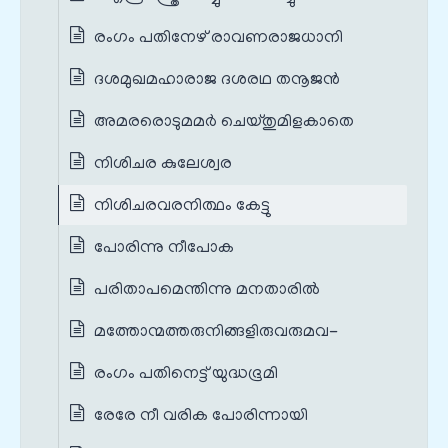
രംഗം പതിനേഴ് രാവണരാജധാനി
ദശമുഖമഹാരാജ ദശരഥ തനൂജൻ
അമരരൊടുമമർ ചെയ്തുമിളകാതെ
നിശിചര കുലേശ്വര
നിശിചരവരനിത്ഥം കേട്ടു
പോരിന്നു നീപോക
പരിതാപമെന്തിന്നു മനതാരിൽ
മത്തോന്മത്തരുനിങ്ങളിരുവരുമവ-
രംഗം പതിനെട്ട് യുദ്ധഭൂമി
രേരേ നീ വരിക പോരിന്നായി