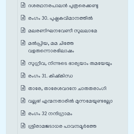
ദശരഥനരപാലൻ പുത്രരെക്കണ്ടു
രംഗം 30. പുഷ്പകവിമാനത്തിൽ
മലരണിഘനവേണീ സുലലാമേ
മൽപ്രിയ, മമ ചിത്തേ
വളരുന്നൊരഭിലാഷം
സുഗ്രീവ, നിന്നുടെ ഭാര്യയാം രുമയേയും
രംഗം 31. കിഷ്കിന്ധ
താരേ, താരേശവദനേ ചാരുതരാംഗി
വല്ലഭ! എന്മനതാരിൽ മുന്നമേയുണ്ടല്ലോ
രംഗം 32 നന്ദിഗ്രാമം
ശ്രീരാമജടാധര പാവനമൂർത്തേ