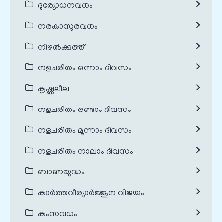
ദുര്യോധനവധം
നരകാസുരവധം
നിഴൽക്കുത്ത്
നളചരിതം ഒന്നാം ദിവസം
കൃഷ്ണലീല
നളചരിതം രണ്ടാം ദിവസം
നളചരിതം മൂന്നാം ദിവസം
നളചരിതം നാലാം ദിവസം
ബാണയുദ്ധം
കാർത്തവീര്യാർജ്ജുന വിജയം
കംസവധം