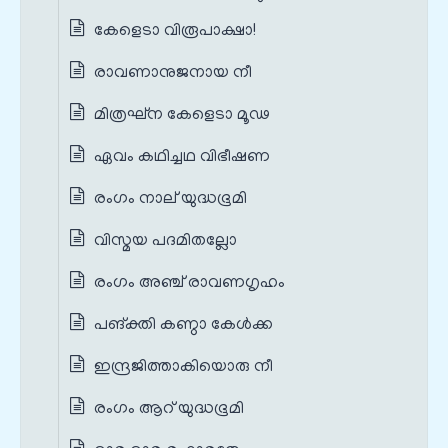
കേളെടാ വിരൂപാക്ഷാ!
രാവണാനുജനായ നീ
മിത്രഘ്ന കേളെടാ മൂഢ
ഏവം കഥിച്ചഥ വിഭീഷണ
രംഗം നാല് യുദ്ധഭൂമി
വിസ്മയ പദമിതല്ലോ
രംഗം അഞ്ച് രാവണഗൃഹം
പങ്‌ക്തി കണ്ഠാ കേള്‍ക്ക
ഇന്ദ്രജിത്താകിയൊരു നീ
രംഗം ആറ് യുദ്ധഭൂമി