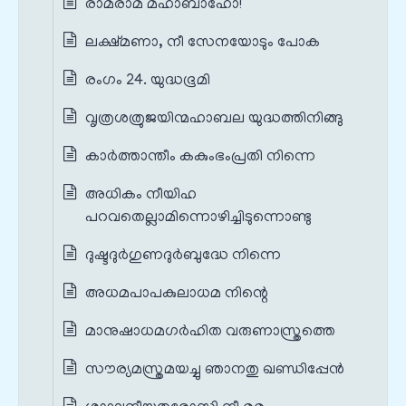
രാമരാമ മഹാബാഹോ!
ലക്ഷ്മണാ, നീ സേനയോടും പോക
രംഗം 24. യുദ്ധഭൂമി
വൃത്രശത്രുജയിന്മഹാബല യുദ്ധത്തിനിങ്ങു
കാർത്താന്തീം കകുംഭംപ്രതി നിന്നെ
അധികം നീയിഹ
പറവതെല്ലാമിന്നൊഴിച്ചിടുന്നൊണ്ടു
ദുഷ്ടദുർഗുണദുർബുദ്ധേ നിന്നെ
അധമപാപകുലാധമ നിന്റെ
മാനുഷാധമഗർഹിത വരുണാസ്ത്രത്തെ
സൗര്യമസ്ത്രമയച്ചു ഞാനതു ഖണ്ഡിപ്പേൻ