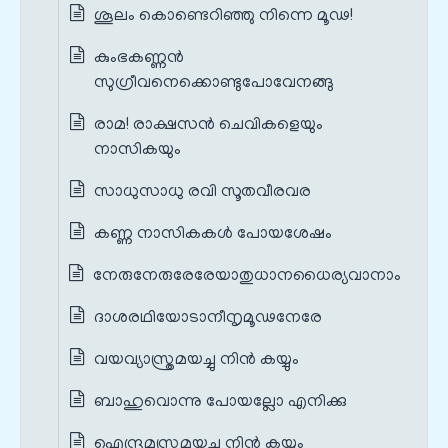
ശൂലം കൊണ്ടെറിഞ്ഞു നിന്നെ മൂഢ!
കുംഭകണ്ണൻ
സുഗ്രീവനെക്കൊണ്ടുപോവേനങ്ങു
രാമ! രാക്ഷസൻ ചെവികളെയും
നാസികയും
സാധുസാധു രവി സൂതവീരവര
കണ്ണ നാസികകൾ പോയശേഷം
നേരുനേരുരേരേയാതുധാനധൈര്യവാനാം
ദാശരഥിയോടാനീനൃമൂഢനേരേ
വയവ്യാസ്ത്രമയച്ചു നിൻ കയ്യും
ബാഹുവൊന്നു പോയല്ലോ എനിക്കു
ഐന്ദ്രമസ്ത്രമയച്ചു നിൻ കയ്യും