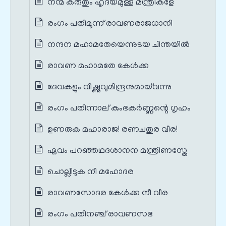
നന്മ കരുതും ഹൃദയമുള്ള മന്ത്രികളേ
രംഗം പതിമൂന്ന് രാവണരാജധാനി
നന്ദന മഹാമതേയെന്നുടയ ചിന്തയിൽ
രാവണ മഹാമതേ കേൾക്ക
ദേവകളും വിഷ്ണുവുമിന്ദ്രനുമായ്‌വന്നു
രംഗം പതിന്നാല് കുംഭകർണ്ണന്റെ ഗൃഹം
ഉണരുക മഹാരാജ! രണചതുര വീര!
ഏവം പറഞ്ഞഥദശാനന മന്ത്രിണസ്തേ
ചൊല്ലീടുക നീ മഹോദര
രാവണസോദര കേൾക്ക നീ വീര
രംഗം പതിനഞ്ച് രാവണസഭ