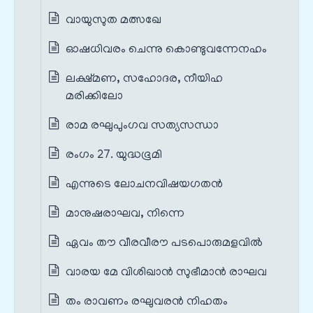
വായുസുത മത്സഖേ
ഓഷധിവരം ചെന്നു കൊണ്ടുവന്നേനഹം
ലക്ഷ്മണ, സഹോദര, നീയിഹ
മരിക്കിലോ
രാമ രഘുപുംഗവ സത്യസന്ധാ
രംഗം 27. യുദ്ധഭൂമി
എന്നുടെ ലോചനവിഷയഗതൻ
മാനുഷരാഘവ, നിന്നെ
ഏവം തൗ വീരവീരൗ പടപൊരുമളവിൽ
വാരയ മേ വിശിഖാൻ സുഭീമാൻ രാഘവ
തം രാവണം രഘുവരൻ നിഹതം