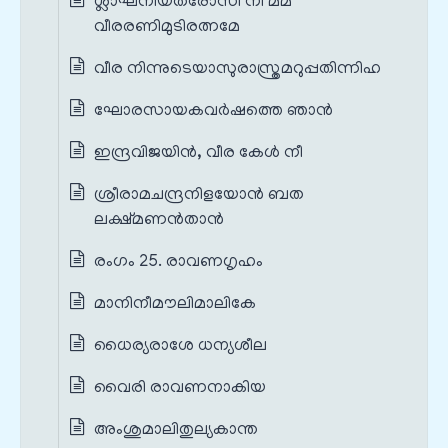
ശ്ലാഘനീയതരോസി നീ മമ
വീരരണിമുടിരത്നമേ
വീര നിന്നുടെയാസുരാസ്ത്രമറുപ്പതിന്നിഹ
ഘോരസായകവർഷത്തെ ഞാൻ
ഇന്ദ്രവിജയിൻ, വീര കേൾ നീ
ശ്രീരാമചന്ദ്രനിളയോൻ ബത
ലക്ഷ്മണൻതാൻ
രംഗം 25. രാവണഗൃഹം
മാനിനീമൗലിമാലികേ
ധൈര്യരാശേ ധന്യശീല
വൈരി രാവണനാകിയ
അംശുമാലിതുല്യകാന്ത