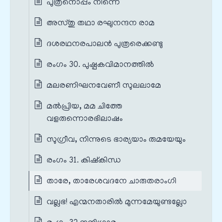
പുത്രനൊപ്പം നിന്നെ
അസ്തു തഥാ രഘുനന്ദന രാമ
ദശരഥനരപാലൻ പുത്രരെക്കണ്ടു
രംഗം 30. പുഷ്പകവിമാനത്തിൽ
മലരണിഘനവേണീ സുലലാമേ
മൽപ്രിയ, മമ ചിത്തേ
വളരുന്നൊരഭിലാഷം
സുഗ്രീവ, നിന്നുടെ ഭാര്യയാം രുമയേയും
രംഗം 31. കിഷ്കിന്ധ
താരേ, താരേശവദനേ ചാരുതരാംഗി
വല്ലഭ! എന്മനതാരിൽ മുന്നമേയുണ്ടല്ലോ