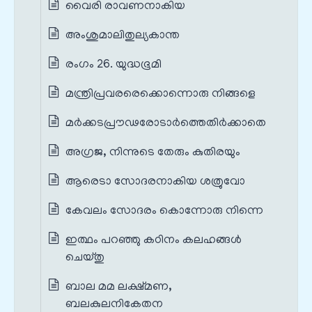
വൈരി രാവണനാകിയ
അംശുമാലിതുല്യകാന്ത
രംഗം 26. യുദ്ധഭൂമി
മന്ത്രിപ്രവരരെക്കൊന്നൊരു നിങ്ങളെ
മർക്കടപ്രൗഢരോടാർത്തെതിർക്കാതെ
അഗ്രജ, നിന്നുടെ തേരും കുതിരയും
ആരെടാ സോദരനാകിയ ശത്രുവോ
കേവലം സോദരം കൊന്നോരു നിന്നെ
ഇത്ഥം പറഞ്ഞു കഠിനം കലഹങ്ങൾ
ചെയ്തു
ബാല മമ ലക്ഷ്മണ,
ബലകുലനികേതന