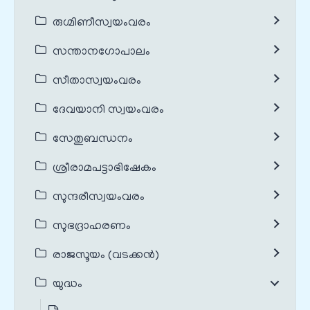
രുഗ്മിണീസ്വയംവരം
സന്താനഗോപാലം
സീതാസ്വയംവരം
ദേവയാനി സ്വയംവരം
സേതുബന്ധനം
ശ്രീരാമപട്ടാഭിഷേകം
സുന്ദരീസ്വയംവരം
സുഭദ്രാഹരണം
രാജസൂയം (വടക്കൻ)
യുദ്ധം