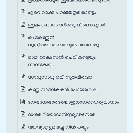
ഋക്ഷരാജസൂത ശുഭമാനോ!രവിസൂനോ!
ഏറെ വാക്കു പറഞ്ഞതുകൊണ്ടും
ശൂലം കൊണ്ടെറിഞ്ഞു നിന്നെ മൂഢ!
കുംഭകണ്ണൻ
സുഗ്രീവനെക്കൊണ്ടുപോവേനങ്ങു
രാമ! രാക്ഷസൻ ചെവികളെയും
നാസികയും
സാധുസാധു രവി സൂതവീരവര
കണ്ണ നാസികകൾ പോയശേഷം
നേരുനേരുരേരേയാതുധാനധൈര്യവാനാം
ദാശരഥിയോടാനീനൃമൂഢനേരേ
വയവ്യാസ്ത്രമയച്ചു നിൻ കയ്യും