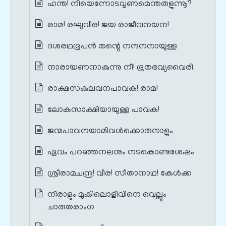
ഹന്ത! നിയെന്നോടവ്വണമെന്തരുളുന്നൂ?
രാമ! രഘുവീര! ജയ രാജീവനയന!
ദശരഥഭൂപൻ തന്റെ നന്ദനനായുള്ള
നാരായണനാകുന്നു നീ! ഭൂതഭവ്യവൈരി
രാക്ഷസകുലവനപാവക! രാമ!
ലോകസാക്ഷിയായുള്ള പാവക!
ജന്മപാവനയാമിവൾക്കൊരുനാളും
ഏവം പറഞ്ഞനലനും നടകൊണ്ടശേഷം
ശ്രീരാമചന്ദ്ര! വീര! സീതാനാഥ! കേൾക്ക
നീരാളും മുകിലൊളിവിനെ വെല്ലും
ചാരുതരാംഗ