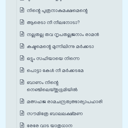
നിന്റെ പുത്രനാകുമക്ഷമെന്റെ
ആരെടാ നീ നീലനോടാ?
നല്ലതല്ല തവ നൃപതല്ലജനാം രാമന്‍
കഷ്ടമെന്റെ മുന്നിലിന്നു മര്‍ക്കടാ
ഒട്ടും സഹിയായെ നിന്നെ
പൊട്ടാ കേൾ നീ മര്‍ക്കടമേ
ബാണം നിന്റെ
നെഞ്ചിലെയ്തുഭൂമിയില്‍
മത്സഹജ രാമചന്ദ്രത്വത്ഭാര്യാപഹാരി
സൗമിത്രേ ബാലലക്ഷ്മണ
രേരേ വാട യാതുധാന