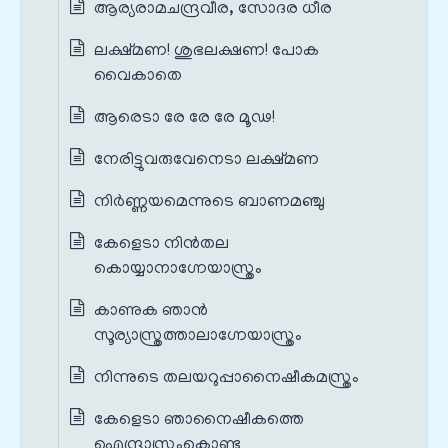
ആര്യരാമചന്ദ്രവീര, സോദര ധീര
ലക്ഷ്മണ! ശുഭലക്ഷണ! പോക
വൈകാതെ
ആരെടാ രേ രേ രേ മൂഢ!
നേരിട്ടുവരുവേനെടാ ലക്ഷ്മണ
നിർണ്ണയമെന്നുടെ ബാണമഞ്ചു
കേളെടാ നിൻതല
കൊയ്യാനാഗ്നേയാസ്ത്രം
കാണുക ഞാൻ
സൂര്യാസ്ത്രത്താലാഗ്നേയാസ്ത്രം
നിന്നുടെ തലയറുപ്പാനൈഷീകമസ്ത്രം
കേളെടാ ഞാനൈഷീകത്തെ
ഐന്ദ്രാസ്ത്രംകൊണ്ടു