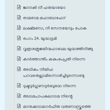
ജാനകീ നീ ഹതയായോ
രാമരാമ മഹാബാഹോ!
ലക്ഷ്മണാ, നീ സേനയോടും പോക
രംഗം 24. യുദ്ധഭൂമി
വൃത്രശത്രുജയിന്മഹാബല യുദ്ധത്തിനിങ്ങു
കാർത്താന്തീം കകുംഭംപ്രതി നിന്നെ
അധികം നീയിഹ
പറവതെല്ലാമിന്നൊഴിച്ചിടുന്നൊണ്ടു
ദുഷ്ടദുർഗുണദുർബുദ്ധേ നിന്നെ
അധമപാപകുലാധമ നിന്റെ
മാനുഷാധമഗർഹിത വരുണാസ്ത്രത്തെ