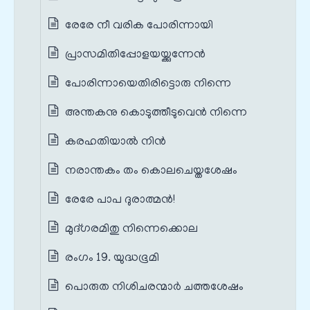
രേരേ നീ വരിക പോരിന്നായി
പ്രാസമിതിപ്പോളയയ്ക്കുന്നേൻ
പോരിന്നായെതിരിട്ടൊരു നിന്നെ
അന്തകനു കൊടുത്തീടുവെൻ നിന്നെ
കരഹതിയാൽ നിൻ
നരാന്തകം തം കൊലചെയ്തശേഷം
രേരേ പാപ ദുരാത്മൻ!
മുദ്ഗരമിതു നിന്നെക്കൊല
രംഗം 19. യുദ്ധഭൂമി
പൊരുത നിശിചരന്മാർ ചത്തശേഷം