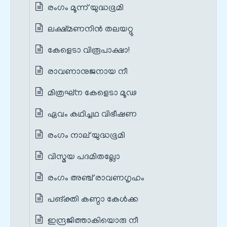
രംഗം മൂന്ന് യുദ്ധഭൂമി
ലക്ഷ്മണനിന്‍ തലയറ്റു
കേളെടാ വിരൂപാക്ഷാ!
രാവണാനുജനായ നീ
മിത്രഘ്ന കേളെടാ മൂഢ
ഏവം കഥിച്ചഥ വിഭീഷണ
രംഗം നാല് യുദ്ധഭൂമി
വിസ്മയ പദമിതല്ലോ
രംഗം അഞ്ച് രാവണഗൃഹം
പങ്‌ക്തി കണ്ഠാ കേള്‍ക്ക
ഇന്ദ്രജിത്താകിയൊരു നീ