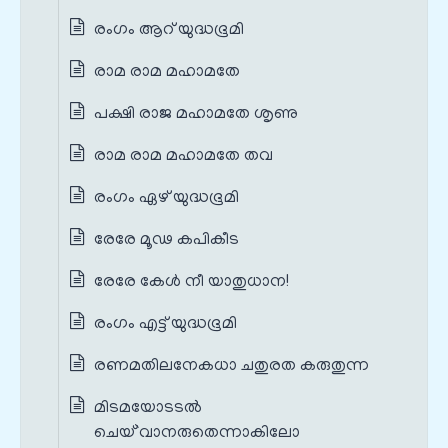
രംഗം ആറ് യുദ്ധഭൂമി
രാമ രാമ മഹാമതേ
പക്ഷി രാജ മഹാമതേ ശൃണു
രാമ രാമ മഹാമതേ തവ
രംഗം ഏഴ് യുദ്ധഭൂമി
രേരേ മൂഢ കപികീട
രേരേ കേൾ നീ യാതുധാന!
രംഗം എട്ട് യുദ്ധഭൂമി
രണമതിലനേകധാ ചതുരത കരുതുന്ന
മിടമയോടടൽ
ചെയ്`വാനരുതെന്നാകിലോ