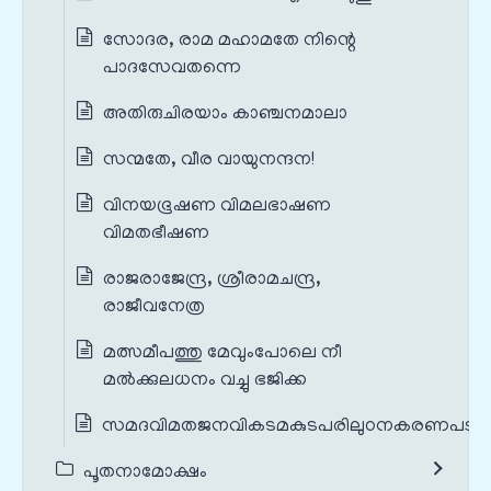
സോദര, രാമ മഹാമതേ നിന്റെ
പാദസേവതന്നെ
അതിരുചിരയാം കാഞ്ചനമാലാ
സന്മതേ, വീര വായുനന്ദന!
വിനയഭൂഷണ വിമലഭാഷണ
വിമതഭീഷണ
രാജരാജേന്ദ്ര, ശ്രീരാമചന്ദ്ര,
രാജീവനേത്ര
മത്സമീപത്തു മേവുംപോലെ നീ
മൽക്കുലധനം വച്ചു ഭജിക്ക
സമദവിമതജനവികടമകുടപരിലുഠനകരണപടു
പൂതനാമോക്ഷം