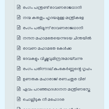
രംഗം പന്ത്രണ്ട് രാവണരാജധാനി
നന്മ കരുതും ഹൃദയമുള്ള മന്ത്രികളേ
രംഗം പതിമൂന്ന് രാവണരാജധാനി
നന്ദന മഹാമതേയെന്നുടയ ചിന്തയിൽ
രാവണ മഹാമതേ കേൾക്ക
ദേവകളും വിഷ്ണുവുമിന്ദ്രനുമായ്‌വന്നു
രംഗം പതിന്നാല് കുംഭകർണ്ണന്റെ ഗൃഹം
ഉണരുക മഹാരാജ! രണചതുര വീര!
ഏവം പറഞ്ഞഥദശാനന മന്ത്രിണസ്തേ
ചൊല്ലീടുക നീ മഹോദര