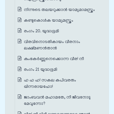
നിന്നുടെ തലയറുക്കാൻ യാമ്യമാമസ്ത്രം
കണ്ടുകൊൾക യാമ്യമസ്ത്രം
രംഗം 20. യുദ്ധഭൂമി
വിരവിനൊടതികായം വീരനാം
ലക്ഷ്മണൻതാൻ
കുംഭകർണ്ണനെക്കൊന്ന വീര! നീ
രംഗം 21 യുദ്ധഭൂമി
ഹ ഹ ഹ! സകല കപിവരരും
ഖിന്നരായഹോ!
ജാംബവൻ മഹാമതേ, നീ ജീവനോടു
മേവുന്നോ?