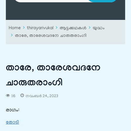
Home
thirayarivukal
ആട്ടക്കഥകൾ
യുദ്ധം
താരേ, താരേശവദനേ ചാരുതരാംഗി
താരേ, താരേശവദനേ
ചാരുതരാംഗി
16
നവംബർ 24, 2023
രാഗം:
തോടി