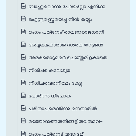
ബാഹുവൊന്നു പോയല്ലോ എനിക്കു
ഐന്ദ്രമസ്ത്രമയച്ചു നിൻ കയ്യും
രംഗം പതിനേഴ് രാവണരാജധാനി
ദശമുഖമഹാരാജ ദശരഥ തനൂജൻ
അമരരൊടുമമർ ചെയ്തുമിളകാതെ
നിശിചര കുലേശ്വര
നിശിചരവരനിത്ഥം കേട്ടു
പോരിന്നു നീപോക
പരിതാപമെന്തിന്നു മനതാരിൽ
മത്തോന്മത്തരുനിങ്ങളിരുവരുമവ-
രംഗം പതിനെട്ട് യുദ്ധഭൂമി