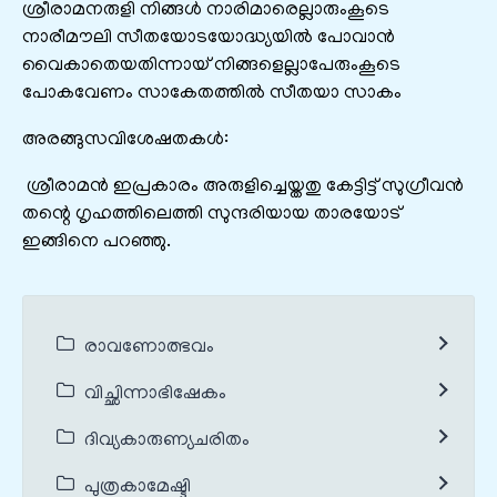
ശ്രീരാമനരുളി നിങ്ങൾ നാരിമാരെല്ലാരുംകൂടെ
നാരീമൗലി സീതയോടയോദ്ധ്യയിൽ പോവാൻ
വൈകാതെയതിന്നായ് നിങ്ങളെല്ലാപേരുംകൂടെ
പോകവേണം സാകേതത്തിൽ സീതയാ സാകം
അരങ്ങുസവിശേഷതകൾ:
ശ്രീരാമൻ ഇപ്രകാരം അരുളിച്ചെയ്തതു കേട്ടിട്ട് സുഗ്രീവൻ
തന്റെ ഗൃഹത്തിലെത്തി സുന്ദരിയായ താരയോട്
ഇങ്ങിനെ പറഞ്ഞു.
രാവണോത്ഭവം
വിച്ഛിന്നാഭിഷേകം
ദിവ്യകാരുണ്യചരിതം
പുത്രകാമേഷ്ടി