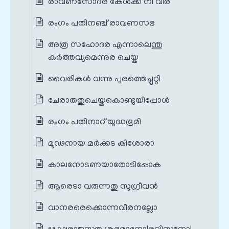
രാവണസോദര കേൾക്ക നീ വീര
രംഗം പതിനഞ്ച് രാവണസഭ
അത്ര സഹോദര എന്നാലെന്തു
കർത്തവ്യമെന്നുര ചെയ്ക
വൈരികൾ വന്നു പുരത്തെച്ചുറ്റി
ചേരാതതുചെയ്കകൊണ്ടുയിപ്പോൾ
രംഗം പതിനാറ് യുദ്ധഭൂമി
മൂഢനായ മർക്കട കിശോരാ
കാലനോടണയാതോടിപ്പോക
ആരെടാ വരുന്നതു സുഗ്രീവൻ
വാനരരെക്കൊന്നവീരനല്ലോ