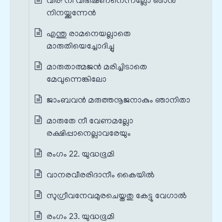
വീര! നീ വിഭീഷണനെന്നല്ലോ ഞാൻ
നിനയ്ക്കുന്നേൻ
എന്തു രാമനെയല്ലാതെ
മാരുതിയെച്ചോദിച്ചു
മാരുതാത്മജൻ മരിച്ചിടാതെ
മേവുന്നെങ്കിലോ
ജാംബവൻ മരുത്തനൂജനാകും ഞാനിതാ
മാരുതേ നീ വേണമല്ലോ
രക്ഷിപ്പാനെല്ലാവരേയും
രംഗം 22. യുദ്ധഭൂമി
വാനരവീരരിദാനീം കൈയിൽ
സുഗ്രീവനേവമുരചെയ്തതു കേട്ടു വേഗാൽ
രംഗം 23. യുദ്ധഭൂമി