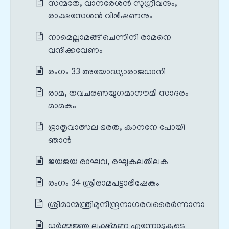
സന്മതേ, വാനരേശൻ സുഗ്രീവനും,
രാക്ഷസേശൻ വിഭീഷണനും
നാമെല്ലാമങ്ങ് ചെന്നിനി രാമനെ
വന്ദിക്കവേണം
രംഗം 33 അയോദ്ധ്യാരാജധാനി
രാമ, തവചരണയുഗമാനൗമി സാദരം
മാമകം
ഭ്രാതൃവാത്സല ഭരത, കാനനേ പോയി
ഞാൻ
ജയജയ രാഘവ, രഘുകുലതിലക
രംഗം 34 ശ്രീരാമപട്ടാഭിഷേകം
ശ്രീമാന്മന്ത്രിമുനീന്ദ്രനാഗരവരൈർന്നാനാ
ധർമ്മജ്ഞ ലക്ഷ്മണ എന്നോടുകൂടെ