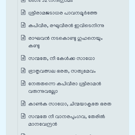
രംഗം 32 നന്ദിഗ്രാമം
ശ്രീരാമജടാധര പാവനമൂർത്തേ
കപിവീര, രഘുവീരൻ ഇവിടെനിന്നു
രാഘവൻ നടകൊണ്ടു ഗുഹനെയും
കണ്ടു
സന്മതേ, നീ കേൾക്ക സാധോ
ഭ്രാതൃവത്സല ഭരത, സത്യമേവം
നേരുതന്നെ കപിവീരാ ശ്രീരാമൻ
വരുന്നുവല്ലോ
കാൺക സാധോ, ചിന്മയാകൃതേ ഭരത
സന്മതേ നീ വാനരപുംഗവ, തേരിൽ
മാനവേന്ദ്രൻ