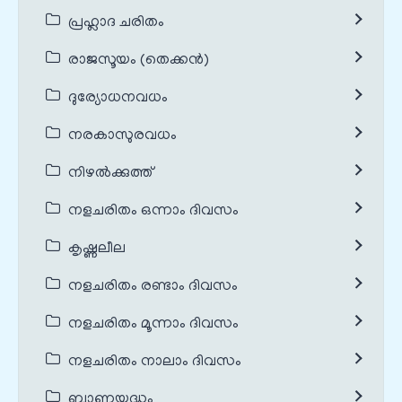
പ്രഹ്ലാദ ചരിതം
രാജസൂയം (തെക്കൻ)
ദുര്യോധനവധം
നരകാസുരവധം
നിഴൽക്കുത്ത്
നളചരിതം ഒന്നാം ദിവസം
കൃഷ്ണലീല
നളചരിതം രണ്ടാം ദിവസം
നളചരിതം മൂന്നാം ദിവസം
നളചരിതം നാലാം ദിവസം
ബാണയുദ്ധം