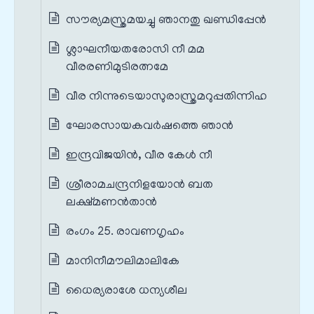
സൗര്യമസ്ത്രമയച്ചു ഞാനതു ഖണ്ഡിപ്പേൻ
ശ്ലാഘനീയതരോസി നീ മമ
വീരരണിമുടിരത്നമേ
വീര നിന്നുടെയാസുരാസ്ത്രമറുപ്പതിന്നിഹ
ഘോരസായകവർഷത്തെ ഞാൻ
ഇന്ദ്രവിജയിൻ, വീര കേൾ നീ
ശ്രീരാമചന്ദ്രനിളയോൻ ബത
ലക്ഷ്മണൻതാൻ
രംഗം 25. രാവണഗൃഹം
മാനിനീമൗലിമാലികേ
ധൈര്യരാശേ ധന്യശീല