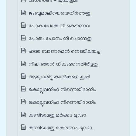
രംഗം രണ്ട് - യുദ്ധഭൂമി
ജംബുമാലിയെയെതീര്‍ത്തതു
പോക പോക നീ കൌണവ
പോരും പോരും നീ ചൊന്നതു
ഹന്ത ബാണമെൻ നെഞ്ചിലയച്ച
നീല! ഞാന്‍ നികുംഭനെതിരിട്ടതു
ആയുധമിട്ടു കാല്‍കളെ കൂപ്പി
കൊല്ലുവനിഹ നിന്നെയിദാനീം
കൊല്ലുവനിഹ നിന്നെയിദാനീം
കണ്ടിടാമതു മര്‍ക്കട മൂഢാ
കണ്ടിടാമതു കൌണപമൂഢാ.