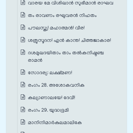
വാരയ മേ വിശിഖാൻ സുഭീമാൻ രാഘവ
തം രാവണം രഘുവരൻ നിഹതം
പൗലസ്ത്യ! മഹാത്മൻ! വീര!
ശത്രുസൂദന! എൻ കാന്ത! ചിത്തജാകാര!
ദശമുഖദയിതാം താം തൽകനിഷ്ഠഞ്ച
രാമൻ
സോദര്യ: ലക്ഷ്മണ!
രംഗം 28. അശോകവനിക
കല്യാണാലയേ! ദേവീ!
രംഗം 29. യുദ്ധഭൂമി
മാനിനിമാർകുലമാലികേ