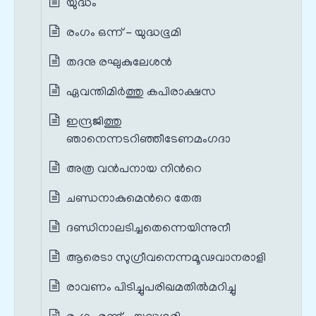
യുദ്ധം
രംഗം ഒന്ന് - യുദ്ധഭൂമി
തദനു രഘുകുലേശന്‍
ഏവന്തിമിര്‍ത്തു കപിരാക്ഷസ
ഇന്ദ്രജിത്തു
ഞാനെന്നടറിഞ്ഞീടേണമംഗദാ
അത്ര വന്‍പനായ നിന്‍റെ
ചണ്ഡനാകുമെന്‍റെ തേരു
ദണ്ഡിനാലടിച്ചതെന്നെയിന്നുനീ
ആരെടാ സുഗ്രീവനെന്നമൂഢവാനരാളി
രാവണം പിടിച്ചുപരിഖമതില്‍മറിച്ചു