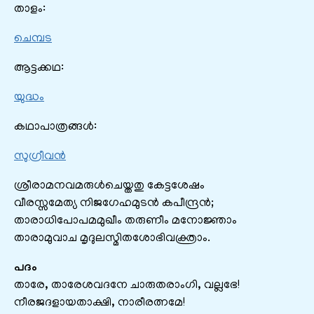
താളം:
ചെമ്പട
ആട്ടക്കഥ:
യുദ്ധം
കഥാപാത്രങ്ങൾ:
സുഗ്രീവൻ
ശ്രീരാമനവമരുൾചെയ്തതു കേട്ടശേഷം
വീരസ്സമേത്യ നിജഗേഹമുടൻ കപീന്ദ്രൻ;
താരാധിപോപമമുഖീം തരുണീം മനോജ്ഞാം
താരാമുവാച മൃദുലസ്മിതശോഭിവക്ത്രാം.
പദം
താരേ, താരേശവദനേ ചാരുതരാംഗി, വല്ലഭേ!
നീരജദളായതാക്ഷി, നാരീരത്നമേ!