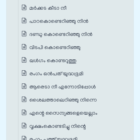
മര്‍ക്കട കീടാ നീ
പാറകൊണ്ടെറിഞ്ഞു നിന്‍
ദണ്ഡു കൊണ്ടെറിഞ്ഞു നിന്‍
വിടപി കൊണ്ടെറിഞ്ഞു
ഖള്‍ഗം കൊണ്ടറുത്തു
രംഗം ഒൻപത് യുദ്ധഭൂമി
ആരെടാ നീ എന്നോടിപ്പോൾ
ശൈലത്താലെറിഞ്ഞു നിന്നെ
എന്റെ സൈന്യങ്ങളെയെല്ലാം
വൃക്ഷംകൊണ്ടടിച്ചു നിന്റെ
രംഗം പത്ത് യുദ്ധഭൂമി