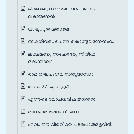
ഭീമബല, നിന്നുടയ സഹജനാം
ലക്ഷ്മണൻ
വായുസുത മത്സഖേ
ഓഷധിവരം ചെന്നു കൊണ്ടുവന്നേനഹം
ലക്ഷ്മണ, സഹോദര, നീയിഹ
മരിക്കിലോ
രാമ രഘുപുംഗവ സത്യസന്ധാ
രംഗം 27. യുദ്ധഭൂമി
എന്നുടെ ലോചനവിഷയഗതൻ
മാനുഷരാഘവ, നിന്നെ
ഏവം തൗ വീരവീരൗ പടപൊരുമളവിൽ