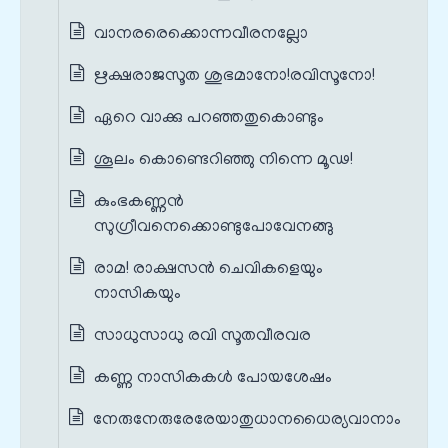
വാനരരെക്കൊന്നവീരനല്ലോ
ഋക്ഷരാജസൂത ശുഭമാനോ!രവിസൂനോ!
ഏറെ വാക്കു പറഞ്ഞതുകൊണ്ടും
ശൂലം കൊണ്ടെറിഞ്ഞു നിന്നെ മൂഢ!
കുംഭകണ്ണൻ
സുഗ്രീവനെക്കൊണ്ടുപോവേനങ്ങു
രാമ! രാക്ഷസൻ ചെവികളെയും
നാസികയും
സാധുസാധു രവി സൂതവീരവര
കണ്ണ നാസികകൾ പോയശേഷം
നേരുനേരുരേരേയാതുധാനധൈര്യവാനാം