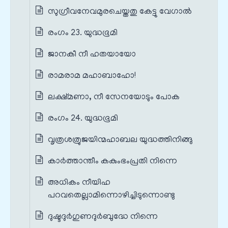
സുഗ്രീവനേവമുരചെയ്തതു കേട്ടു വേഗാൽ
രംഗം 23. യുദ്ധഭൂമി
ജാനകീ നീ ഹതയായോ
രാമരാമ മഹാബാഹോ!
ലക്ഷ്മണാ, നീ സേനയോടും പോക
രംഗം 24. യുദ്ധഭൂമി
വൃത്രശത്രുജയിന്മഹാബല യുദ്ധത്തിനിങ്ങു
കാർത്താന്തീം കകുംഭംപ്രതി നിന്നെ
അധികം നീയിഹ
പറവതെല്ലാമിന്നൊഴിച്ചിടുന്നൊണ്ടു
ദുഷ്ടദുർഗുണദുർബുദ്ധേ നിന്നെ