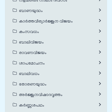
നളചരിതം നാലാം ദിവസം
ബാണയുദ്ധം
കാർത്തവീര്യാർജ്ജുന വിജയം
കംസവധം
ബാലിവിജയം
രാവണവിജയം
ശാപമോചനം
ബാലിവധം
തോരണയുദ്ധം
അർജ്ജുനവിഷാദവൃത്തം
കർണ്ണശപഥം