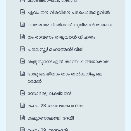
മാനുഷരാഘവ, നിന്നെ
ഏവം തൗ വീരവീരൗ പടപൊരുമളവിൽ
വാരയ മേ വിശിഖാൻ സുഭീമാൻ രാഘവ
തം രാവണം രഘുവരൻ നിഹതം
പൗലസ്ത്യ! മഹാത്മൻ! വീര!
ശത്രുസൂദന! എൻ കാന്ത! ചിത്തജാകാര!
ദശമുഖദയിതാം താം തൽകനിഷ്ഠഞ്ച
രാമൻ
സോദര്യ: ലക്ഷ്മണ!
രംഗം 28. അശോകവനിക
കല്യാണാലയേ! ദേവീ!
രംഗം 29. യുദ്ധഭൂമി