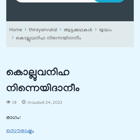
Home
thirayarivukal
ആട്ടക്കഥകൾ
യുദ്ധം
കൊല്ലുവനിഹ നിന്നെയിദാനീം
കൊല്ലുവനിഹ
നിന്നെയിദാനീം
19
നവംബർ 24, 2023
രാഗം:
സൌരാഷ്ട്രം