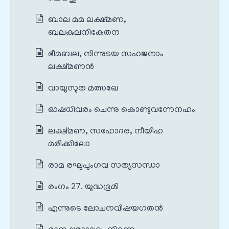
ബാല മമ ലക്ഷ്മണ,
ബലകുലനികേതന
ഭീമബല, നിന്നുടയ സഹജനാം
ലക്ഷ്മണൻ
വായുസുത മത്സഖേ
ഓഷധിവരം ചെന്നു കൊണ്ടുവന്നേനഹം
ലക്ഷ്മണ, സഹോദര, നീയിഹ
മരിക്കിലോ
രാമ രഘുപുംഗവ സത്യസന്ധാ
രംഗം 27. യുദ്ധഭൂമി
എന്നുടെ ലോചനവിഷയഗതൻ