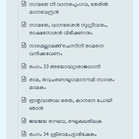
സന്മതേ നീ വാനരപുംഗവ, തേരിൽ
മാനവേന്ദ്രൻ
സന്മതേ, വാനരേശൻ സുഗ്രീവനും,
രാക്ഷസേശൻ വിഭീഷണനും
നാമെല്ലാമങ്ങ് ചെന്നിനി രാമനെ
വന്ദിക്കവേണം
രംഗം 33 അയോദ്ധ്യാരാജധാനി
രാമ, തവചരണയുഗമാനൗമി സാദരം
മാമകം
ഭ്രാതൃവാത്സല ഭരത, കാനനേ പോയി
ഞാൻ
ജയജയ രാഘവ, രഘുകുലതിലക
രംഗം 34 ശ്രീരാമപട്ടാഭിഷേകം