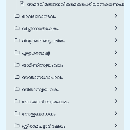
സമദവിമതജനവികടമകുടപരിലുഠനകരണപടു
രാവണോത്ഭവം
വിച്ഛിന്നാഭിഷേകം
ദിവ്യകാരുണ്യചരിതം
പുത്രകാമേഷ്ടി
രുഗ്മിണീസ്വയംവരം
സന്താനഗോപാലം
സീതാസ്വയംവരം
ദേവയാനി സ്വയംവരം
സേതുബന്ധനം
ശ്രീരാമപട്ടാഭിഷേകം