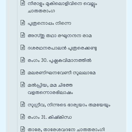
നീരാളും മുകിലൊളിവിനെ വെല്ലും
ചാരുതരാംഗ
പുത്രനൊപ്പം നിന്നെ
അസ്തു തഥാ രഘുനന്ദന രാമ
ദശരഥനരപാലൻ പുത്രരെക്കണ്ടു
രംഗം 30. പുഷ്പകവിമാനത്തിൽ
മലരണിഘനവേണീ സുലലാമേ
മൽപ്രിയ, മമ ചിത്തേ
വളരുന്നൊരഭിലാഷം
സുഗ്രീവ, നിന്നുടെ ഭാര്യയാം രുമയേയും
രംഗം 31. കിഷ്കിന്ധ
താരേ, താരേശവദനേ ചാരുതരാംഗി