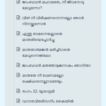
ജാംബവൻ മഹാമതേ, നീ ജീവനോടു
മേവുന്നോ?
വീര! നീ വിഭീഷണനെന്നല്ലോ ഞാൻ
നിനയ്ക്കുന്നേൻ
എന്തു രാമനെയല്ലാതെ
മാരുതിയെച്ചോദിച്ചു
മാരുതാത്മജൻ മരിച്ചിടാതെ
മേവുന്നെങ്കിലോ
ജാംബവൻ മരുത്തനൂജനാകും ഞാനിതാ
മാരുതേ നീ വേണമല്ലോ
രക്ഷിപ്പാനെല്ലാവരേയും
രംഗം 22. യുദ്ധഭൂമി
വാനരവീരരിദാനീം കൈയിൽ