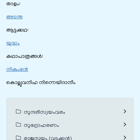
താളം:
അടന്ത
ആട്ടക്കഥ:
യുദ്ധം
കഥാപാത്രങ്ങൾ:
നികുംഭൻ
കൊല്ലുവനിഹ നിന്നെയിദാനീം
സുന്ദരീസ്വയംവരം
സുഭദ്രാഹരണം
രാജസൂയം (വടക്കൻ)