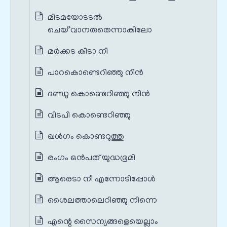
മിടമയോടടൽ
ചെയ്`വാനരുതെന്നാകിലോ
മര്‍ക്കട കീടാ നീ
പാറകൊണ്ടെറിഞ്ഞു നിന്‍
ദണ്ഡു കൊണ്ടെറിഞ്ഞു നിന്‍
വിടപി കൊണ്ടെറിഞ്ഞു
ഖള്‍ഗം കൊണ്ടറുത്തു
രംഗം ഒൻപത് യുദ്ധഭൂമി
ആരെടാ നീ എന്നോടിപ്പോൾ
ശൈലത്താലെറിഞ്ഞു നിന്നെ
എന്റെ സൈന്യങ്ങളെയെല്ലാം