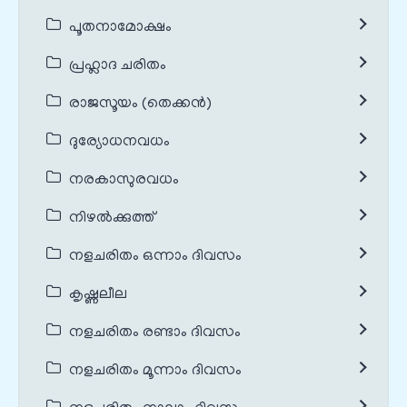
പൂതനാമോക്ഷം
പ്രഹ്ലാദ ചരിതം
രാജസൂയം (തെക്കൻ)
ദുര്യോധനവധം
നരകാസുരവധം
നിഴൽക്കുത്ത്
നളചരിതം ഒന്നാം ദിവസം
കൃഷ്ണലീല
നളചരിതം രണ്ടാം ദിവസം
നളചരിതം മൂന്നാം ദിവസം