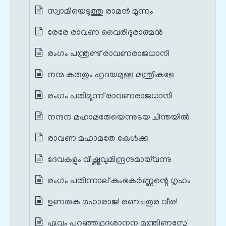
സ്വാമിയെടുത്തു രാമൻ മുന്നം
രേരേ രാവണ വൈരിദുരാത്മൻ
രംഗം പന്ത്രണ്ട് രാവണരാജധാനി
നന്മ കരുതും ഹൃദയമുള്ള മന്ത്രികളേ
രംഗം പതിമൂന്ന് രാവണരാജധാനി
നന്ദന മഹാമതേയെന്നുടയ ചിന്തയിൽ
രാവണ മഹാമതേ കേൾക്ക
ദേവകളും വിഷ്ണുവുമിന്ദ്രനുമായ്‌വന്നു
രംഗം പതിന്നാല് കുംഭകർണ്ണന്റെ ഗൃഹം
ഉണരുക മഹാരാജ! രണചതുര വീര!
ഏവം പറഞ്ഞഥദശാനന മന്ത്രിണസ്തേ