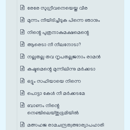
രേരേ സുഗ്രീവനെയെയ്ത വീര
മുന്നം നീയിടിച്ചീടുക പിന്നെ ഞാനും
നിന്റെ പുത്രനാകുമക്ഷമെന്റെ
ആരെടാ നീ നീലനോടാ?
നല്ലതല്ല തവ നൃപതല്ലജനാം രാമന്‍
കഷ്ടമെന്റെ മുന്നിലിന്നു മര്‍ക്കടാ
ഒട്ടും സഹിയായെ നിന്നെ
പൊട്ടാ കേൾ നീ മര്‍ക്കടമേ
ബാണം നിന്റെ
നെഞ്ചിലെയ്തുഭൂമിയില്‍
മത്സഹജ രാമചന്ദ്രത്വത്ഭാര്യാപഹാരി