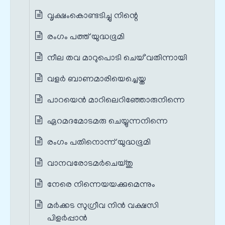
വൃക്ഷംകൊണ്ടടിച്ചു നിന്റെ
രംഗം പത്ത് യുദ്ധഭൂമി
നീല തവ മാറുപൊടി ചെയ്`വതിന്നായി
വളർ ബാണമാരിയെച്ചെയ്ത
പാറയെന്‍ മാറിലെറിഞ്ഞോരുനിന്നെ
ഏറമദമോടമരു ചെയ്യുന്നനിന്നെ
രംഗം പതിനൊന്ന് യുദ്ധഭൂമി
വാനവരോടമര്‍ചെയ്തു
നേരെ നിന്നെയയക്കുമെന്നും
മര്‍ക്കട സുഗ്രീവ നിൻ വക്ഷസി
പിളര്‍പ്പാൻ