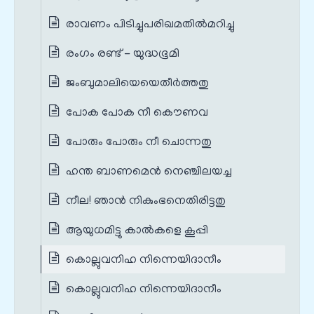
രാവണം പിടിച്ചുപരിഖമതില്‍മറിച്ചു
രംഗം രണ്ട് - യുദ്ധഭൂമി
ജംബുമാലിയെയെതീര്‍ത്തതു
പോക പോക നീ കൌണവ
പോരും പോരും നീ ചൊന്നതു
ഹന്ത ബാണമെൻ നെഞ്ചിലയച്ച
നീല! ഞാന്‍ നികുംഭനെതിരിട്ടതു
ആയുധമിട്ടു കാല്‍കളെ കൂപ്പി
കൊല്ലുവനിഹ നിന്നെയിദാനീം
കൊല്ലുവനിഹ നിന്നെയിദാനീം