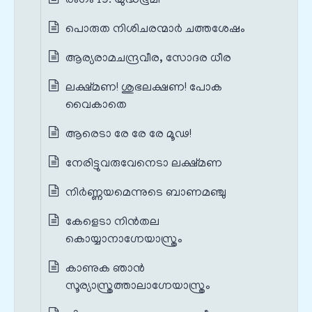
രംഗം 19. യുദ്ധഭൂമി
പൊരുത നിശിചരന്മാർ ചത്തശേഷം
ആര്യരാമചന്ദ്രവീര, സോദര ധീര
ലക്ഷ്മണ! ശുഭലക്ഷണ! പോക
വൈകാതെ
ആരെടാ രേ രേ രേ മൂഢ!
നേരിട്ടുവരുവേനെടാ ലക്ഷ്മണ
നിർണ്ണയമെന്നുടെ ബാണമഞ്ചു
കേളെടാ നിൻതല
കൊയ്യാനാഗ്നേയാസ്ത്രം
കാണുക ഞാൻ
സൂര്യാസ്ത്രത്താലാഗ്നേയാസ്ത്രം