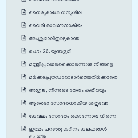
മാനിനീമൗലിമാലികേ
ധൈര്യരാശേ ധന്യശീല
വൈരി രാവണനാകിയ
അംശുമാലിതുല്യകാന്ത
രംഗം 26. യുദ്ധഭൂമി
മന്ത്രിപ്രവരരെക്കൊന്നൊരു നിങ്ങളെ
മർക്കടപ്രൗഢരോടാർത്തെതിർക്കാതെ
അഗ്രജ, നിന്നുടെ തേരും കുതിരയും
ആരെടാ സോദരനാകിയ ശത്രുവോ
കേവലം സോദരം കൊന്നോരു നിന്നെ
ഇത്ഥം പറഞ്ഞു കഠിനം കലഹങ്ങൾ
ചെയ്തു