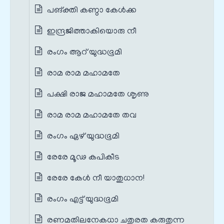
പങ്‌ക്തി കണ്ഠാ കേള്‍ക്ക
ഇന്ദ്രജിത്താകിയൊരു നീ
രംഗം ആറ് യുദ്ധഭൂമി
രാമ രാമ മഹാമതേ
പക്ഷി രാജ മഹാമതേ ശൃണു
രാമ രാമ മഹാമതേ തവ
രംഗം ഏഴ് യുദ്ധഭൂമി
രേരേ മൂഢ കപികീട
രേരേ കേൾ നീ യാതുധാന!
രംഗം എട്ട് യുദ്ധഭൂമി
രണമതിലനേകധാ ചതുരത കരുതുന്ന