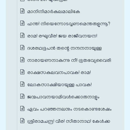
മാനിനിമാർകുലമാലികേ
ഹന്ത! നിയെന്നോടവ്വണമെന്തരുളുന്നൂ?
രാമ! രഘുവീര! ജയ രാജീവനയന!
ദശരഥഭൂപൻ തന്റെ നന്ദനനായുള്ള
നാരായണനാകുന്നു നീ! ഭൂതഭവ്യവൈരി
രാക്ഷസകുലവനപാവക! രാമ!
ലോകസാക്ഷിയായുള്ള പാവക!
ജന്മപാവനയാമിവൾക്കൊരുനാളും
ഏവം പറഞ്ഞനലനും നടകൊണ്ടശേഷം
ശ്രീരാമചന്ദ്ര! വീര! സീതാനാഥ! കേൾക്ക