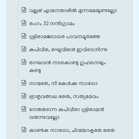
വല്ലഭ! എന്മനതാരിൽ മുന്നമേയുണ്ടല്ലോ
രംഗം 32 നന്ദിഗ്രാമം
ശ്രീരാമജടാധര പാവനമൂർത്തേ
കപിവീര, രഘുവീരൻ ഇവിടെനിന്നു
രാഘവൻ നടകൊണ്ടു ഗുഹനെയും
കണ്ടു
സന്മതേ, നീ കേൾക്ക സാധോ
ഭ്രാതൃവത്സല ഭരത, സത്യമേവം
നേരുതന്നെ കപിവീരാ ശ്രീരാമൻ
വരുന്നുവല്ലോ
കാൺക സാധോ, ചിന്മയാകൃതേ ഭരത