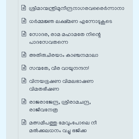
ശ്രീമാന്മന്ത്രിമുനീന്ദ്രനാഗരവരൈർന്നാനാ
ധർമ്മജ്ഞ ലക്ഷ്മണ എന്നോടുകൂടെ
സോദര, രാമ മഹാമതേ നിന്റെ
പാദസേവതന്നെ
അതിരുചിരയാം കാഞ്ചനമാലാ
സന്മതേ, വീര വായുനന്ദന!
വിനയഭൂഷണ വിമലഭാഷണ
വിമതഭീഷണ
രാജരാജേന്ദ്ര, ശ്രീരാമചന്ദ്ര,
രാജീവനേത്ര
മത്സമീപത്തു മേവുംപോലെ നീ
മൽക്കുലധനം വച്ചു ഭജിക്ക