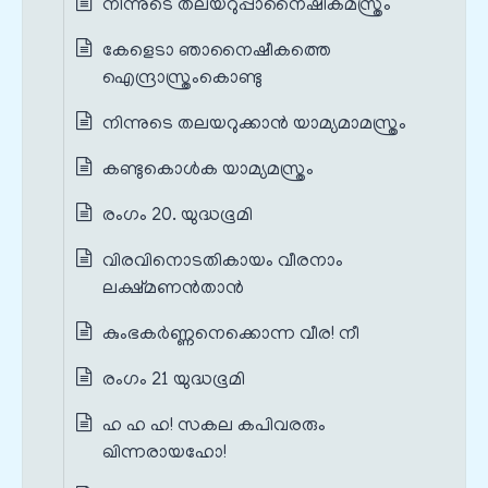
നിന്നുടെ തലയറുപ്പാനൈഷീകമസ്ത്രം
കേളെടാ ഞാനൈഷീകത്തെ
ഐന്ദ്രാസ്ത്രംകൊണ്ടു
നിന്നുടെ തലയറുക്കാൻ യാമ്യമാമസ്ത്രം
കണ്ടുകൊൾക യാമ്യമസ്ത്രം
രംഗം 20. യുദ്ധഭൂമി
വിരവിനൊടതികായം വീരനാം
ലക്ഷ്മണൻതാൻ
കുംഭകർണ്ണനെക്കൊന്ന വീര! നീ
രംഗം 21 യുദ്ധഭൂമി
ഹ ഹ ഹ! സകല കപിവരരും
ഖിന്നരായഹോ!