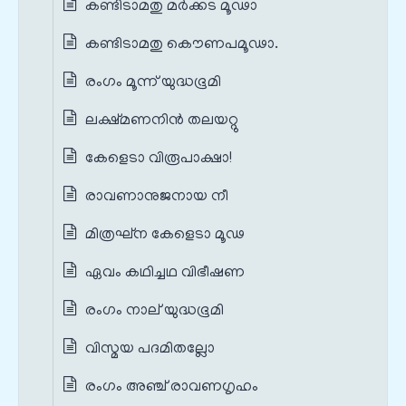
കണ്ടിടാമതു മര്‍ക്കട മൂഢാ
കണ്ടിടാമതു കൌണപമൂഢാ.
രംഗം മൂന്ന് യുദ്ധഭൂമി
ലക്ഷ്മണനിന്‍ തലയറ്റു
കേളെടാ വിരൂപാക്ഷാ!
രാവണാനുജനായ നീ
മിത്രഘ്ന കേളെടാ മൂഢ
ഏവം കഥിച്ചഥ വിഭീഷണ
രംഗം നാല് യുദ്ധഭൂമി
വിസ്മയ പദമിതല്ലോ
രംഗം അഞ്ച് രാവണഗൃഹം