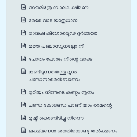
സൗമിത്രേ ബാലലക്ഷ്മണ
രേരേ വാട യാതുധാന
മാനുഷ കിശോരമൂഢ ദുര്‍മ്മതേ
മത്ത പഞ്ചാസ്യനല്ലോ നീ
പോരും പോരും നിന്റെ വാക്കു
കണ്ടീടുന്നതെന്തു മൂഢ
ചണ്ഡനാമെന്‍ബാണം
മുറിയും നിന്നുടെ കണ്ഠം നൂനം
ചണ്ഡ കോദണ്ഡ പാണിയാം രാമന്റെ
മുഷ്ടി കൊണ്ടിടിച്ചു നിന്നെ
ലക്ഷ്മണൻ ശക്തികൊണ്ടു തൽക്ഷണം