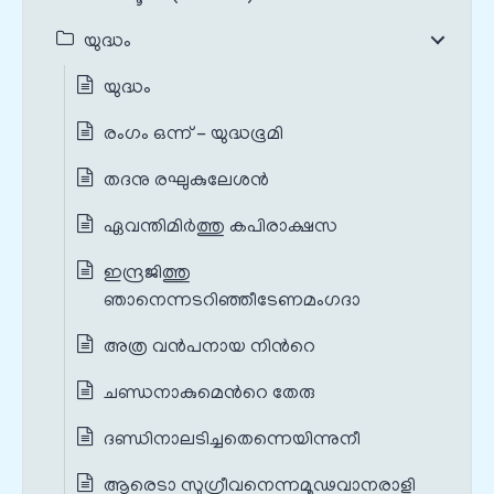
യുദ്ധം
യുദ്ധം
രംഗം ഒന്ന് - യുദ്ധഭൂമി
തദനു രഘുകുലേശന്‍
ഏവന്തിമിര്‍ത്തു കപിരാക്ഷസ
ഇന്ദ്രജിത്തു
ഞാനെന്നടറിഞ്ഞീടേണമംഗദാ
അത്ര വന്‍പനായ നിന്‍റെ
ചണ്ഡനാകുമെന്‍റെ തേരു
ദണ്ഡിനാലടിച്ചതെന്നെയിന്നുനീ
ആരെടാ സുഗ്രീവനെന്നമൂഢവാനരാളി