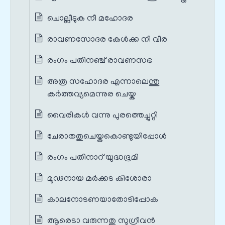
ചൊല്ലീടുക നീ മഹോദര
രാവണസോദര കേൾക്ക നീ വീര
രംഗം പതിനഞ്ച് രാവണസഭ
അത്ര സഹോദര എന്നാലെന്തു
കർത്തവ്യമെന്നുര ചെയ്ക
വൈരികൾ വന്നു പുരത്തെച്ചുറ്റി
ചേരാതതുചെയ്കകൊണ്ടുയിപ്പോൾ
രംഗം പതിനാറ് യുദ്ധഭൂമി
മൂഢനായ മർക്കട കിശോരാ
കാലനോടണയാതോടിപ്പോക
ആരെടാ വരുന്നതു സുഗ്രീവൻ