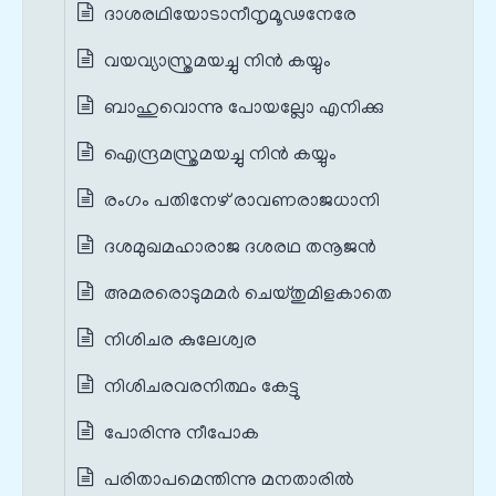
ദാശരഥിയോടാനീനൃമൂഢനേരേ
വയവ്യാസ്ത്രമയച്ചു നിൻ കയ്യും
ബാഹുവൊന്നു പോയല്ലോ എനിക്കു
ഐന്ദ്രമസ്ത്രമയച്ചു നിൻ കയ്യും
രംഗം പതിനേഴ് രാവണരാജധാനി
ദശമുഖമഹാരാജ ദശരഥ തനൂജൻ
അമരരൊടുമമർ ചെയ്തുമിളകാതെ
നിശിചര കുലേശ്വര
നിശിചരവരനിത്ഥം കേട്ടു
പോരിന്നു നീപോക
പരിതാപമെന്തിന്നു മനതാരിൽ