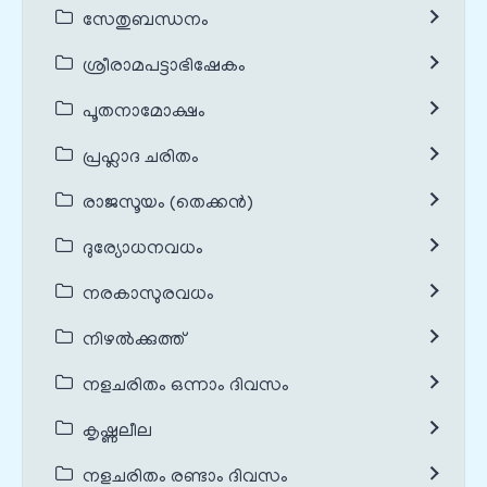
സേതുബന്ധനം
ശ്രീരാമപട്ടാഭിഷേകം
പൂതനാമോക്ഷം
പ്രഹ്ലാദ ചരിതം
രാജസൂയം (തെക്കൻ)
ദുര്യോധനവധം
നരകാസുരവധം
നിഴൽക്കുത്ത്
നളചരിതം ഒന്നാം ദിവസം
കൃഷ്ണലീല
നളചരിതം രണ്ടാം ദിവസം