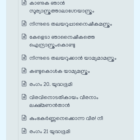
കാണുക ഞാൻ
സൂര്യാസ്ത്രത്താലാഗ്നേയാസ്ത്രം
നിന്നുടെ തലയറുപ്പാനൈഷീകമസ്ത്രം
കേളെടാ ഞാനൈഷീകത്തെ
ഐന്ദ്രാസ്ത്രംകൊണ്ടു
നിന്നുടെ തലയറുക്കാൻ യാമ്യമാമസ്ത്രം
കണ്ടുകൊൾക യാമ്യമസ്ത്രം
രംഗം 20. യുദ്ധഭൂമി
വിരവിനൊടതികായം വീരനാം
ലക്ഷ്മണൻതാൻ
കുംഭകർണ്ണനെക്കൊന്ന വീര! നീ
രംഗം 21 യുദ്ധഭൂമി