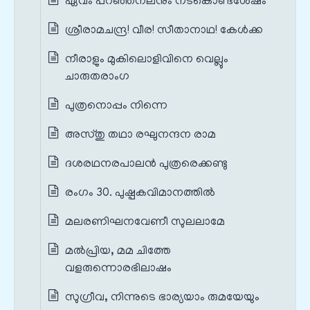
ഏവം പറഞ്ഞനലനും നടകൊണ്ടശേഷം
ശ്രീരാമചന്ദ്ര! വീര! സീതാനാഥ! കേൾക്ക
നീരാളും മുകിലൊളിവിനെ വെല്ലും
ചാരുതരാംഗ
പുത്രനൊപ്പം നിന്നെ
അസ്തു തഥാ രഘുനന്ദന രാമ
ദശരഥനരപാലൻ പുത്രരെക്കണ്ടു
രംഗം 30. പുഷ്പകവിമാനത്തിൽ
മലരണിഘനവേണീ സുലലാമേ
മൽപ്രിയ, മമ ചിത്തേ
വളരുന്നൊരഭിലാഷം
സുഗ്രീവ, നിന്നുടെ ഭാര്യയാം രുമയേയും