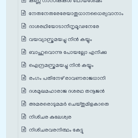
കണ്ണ നാസികകൾ പോയശേഷം
നേരുനേരുരേരേയാതുധാനധൈര്യവാനാം
ദാശരഥിയോടാനീനൃമൂഢനേരേ
വയവ്യാസ്ത്രമയച്ചു നിൻ കയ്യും
ബാഹുവൊന്നു പോയല്ലോ എനിക്കു
ഐന്ദ്രമസ്ത്രമയച്ചു നിൻ കയ്യും
രംഗം പതിനേഴ് രാവണരാജധാനി
ദശമുഖമഹാരാജ ദശരഥ തനൂജൻ
അമരരൊടുമമർ ചെയ്തുമിളകാതെ
നിശിചര കുലേശ്വര
നിശിചരവരനിത്ഥം കേട്ടു