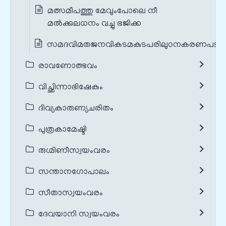
മത്സമീപത്തു മേവുംപോലെ നീ
മൽക്കുലധനം വച്ചു ഭജിക്ക
സമദവിമതജനവികടമകുടപരിലുഠനകരണപടു
രാവണോത്ഭവം
വിച്ഛിന്നാഭിഷേകം
ദിവ്യകാരുണ്യചരിതം
പുത്രകാമേഷ്ടി
രുഗ്മിണീസ്വയംവരം
സന്താനഗോപാലം
സീതാസ്വയംവരം
ദേവയാനി സ്വയംവരം