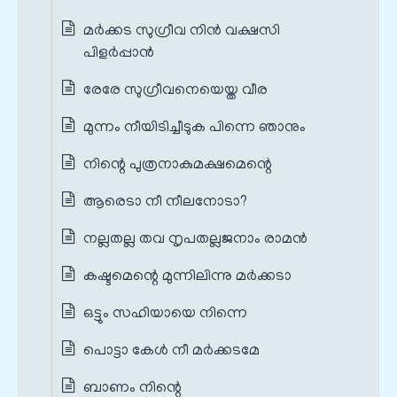
മര്‍ക്കട സുഗ്രീവ നിൻ വക്ഷസി
പിളര്‍പ്പാൻ
രേരേ സുഗ്രീവനെയെയ്ത വീര
മുന്നം നീയിടിച്ചീടുക പിന്നെ ഞാനും
നിന്റെ പുത്രനാകുമക്ഷമെന്റെ
ആരെടാ നീ നീലനോടാ?
നല്ലതല്ല തവ നൃപതല്ലജനാം രാമന്‍
കഷ്ടമെന്റെ മുന്നിലിന്നു മര്‍ക്കടാ
ഒട്ടും സഹിയായെ നിന്നെ
പൊട്ടാ കേൾ നീ മര്‍ക്കടമേ
ബാണം നിന്റെ