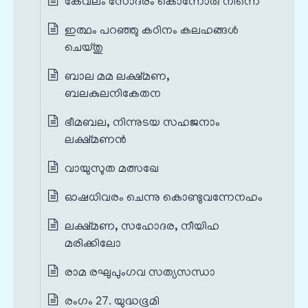
കേവലം സോദരം കൊന്നോരു നിന്നെ
ഇത്ഥം പറഞ്ഞു കഠിനം കലഹങ്ങൾ
ചെയ്തു
ബാല മമ ലക്ഷ്മണ,
ബലകുലനികേതന
ഭീമബല, നിന്നുടയ സഹജനാം
ലക്ഷ്മണൻ
വായുസുത മത്സഖേ
ഓഷധിവരം ചെന്നു കൊണ്ടുവന്നേനഹം
ലക്ഷ്മണ, സഹോദര, നീയിഹ
മരിക്കിലോ
രാമ രഘുപുംഗവ സത്യസന്ധാ
രംഗം 27. യുദ്ധഭൂമി