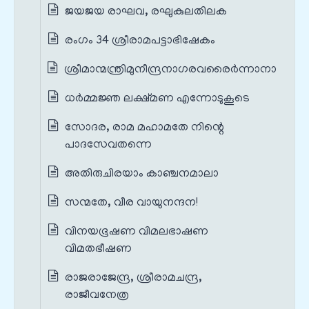
ജയജയ രാഘവ, രഘുകുലതിലക
രംഗം 34 ശ്രീരാമപട്ടാഭിഷേകം
ശ്രീമാന്മന്ത്രിമുനീന്ദ്രനാഗരവരൈർന്നാനാ
ധർമ്മജ്ഞ ലക്ഷ്മണ എന്നോടുകൂടെ
സോദര, രാമ മഹാമതേ നിന്റെ
പാദസേവതന്നെ
അതിരുചിരയാം കാഞ്ചനമാലാ
സന്മതേ, വീര വായുനന്ദന!
വിനയഭൂഷണ വിമലഭാഷണ
വിമതഭീഷണ
രാജരാജേന്ദ്ര, ശ്രീരാമചന്ദ്ര,
രാജീവനേത്ര