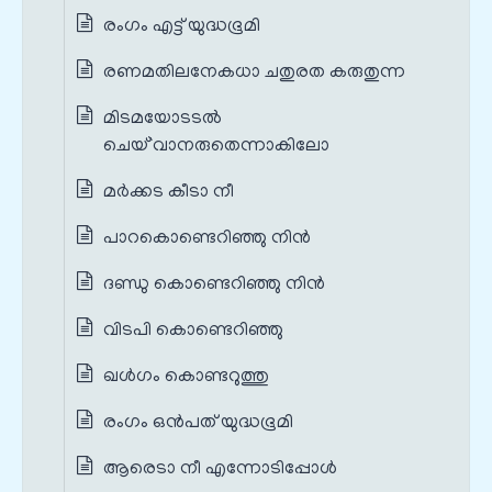
രംഗം എട്ട് യുദ്ധഭൂമി
രണമതിലനേകധാ ചതുരത കരുതുന്ന
മിടമയോടടൽ
ചെയ്`വാനരുതെന്നാകിലോ
മര്‍ക്കട കീടാ നീ
പാറകൊണ്ടെറിഞ്ഞു നിന്‍
ദണ്ഡു കൊണ്ടെറിഞ്ഞു നിന്‍
വിടപി കൊണ്ടെറിഞ്ഞു
ഖള്‍ഗം കൊണ്ടറുത്തു
രംഗം ഒൻപത് യുദ്ധഭൂമി
ആരെടാ നീ എന്നോടിപ്പോൾ