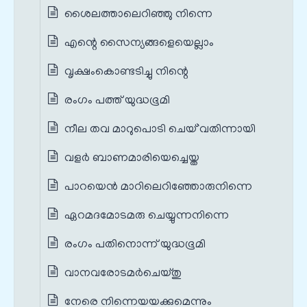
ശൈലത്താലെറിഞ്ഞു നിന്നെ
എന്റെ സൈന്യങ്ങളെയെല്ലാം
വൃക്ഷംകൊണ്ടടിച്ചു നിന്റെ
രംഗം പത്ത് യുദ്ധഭൂമി
നീല തവ മാറുപൊടി ചെയ്`വതിന്നായി
വളർ ബാണമാരിയെച്ചെയ്ത
പാറയെന്‍ മാറിലെറിഞ്ഞോരുനിന്നെ
ഏറമദമോടമരു ചെയ്യുന്നനിന്നെ
രംഗം പതിനൊന്ന് യുദ്ധഭൂമി
വാനവരോടമര്‍ചെയ്തു
നേരെ നിന്നെയയക്കുമെന്നും