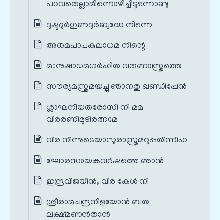
പറവതെല്ലാമിന്നൊഴിച്ചിടുന്നൊണ്ടു
ദുഷ്ടദുർഗുണദുർബുദ്ധേ നിന്നെ
അധമപാപകുലാധമ നിന്റെ
മാനുഷാധമഗർഹിത വരുണാസ്ത്രത്തെ
സൗര്യമസ്ത്രമയച്ചു ഞാനതു ഖണ്ഡിപ്പേൻ
ശ്ലാഘനീയതരോസി നീ മമ
വീരരണിമുടിരത്നമേ
വീര നിന്നുടെയാസുരാസ്ത്രമറുപ്പതിന്നിഹ
ഘോരസായകവർഷത്തെ ഞാൻ
ഇന്ദ്രവിജയിൻ, വീര കേൾ നീ
ശ്രീരാമചന്ദ്രനിളയോൻ ബത
ലക്ഷ്മണൻതാൻ