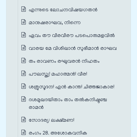
എന്നുടെ ലോചനവിഷയഗതൻ
മാനുഷരാഘവ, നിന്നെ
ഏവം തൗ വീരവീരൗ പടപൊരുമളവിൽ
വാരയ മേ വിശിഖാൻ സുഭീമാൻ രാഘവ
തം രാവണം രഘുവരൻ നിഹതം
പൗലസ്ത്യ! മഹാത്മൻ! വീര!
ശത്രുസൂദന! എൻ കാന്ത! ചിത്തജാകാര!
ദശമുഖദയിതാം താം തൽകനിഷ്ഠഞ്ച
രാമൻ
സോദര്യ: ലക്ഷ്മണ!
രംഗം 28. അശോകവനിക