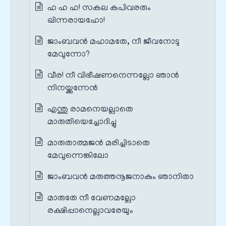
ഹ ഹ ഹ! സകല കപിവരരും
ഖിന്നരായഹോ!
ജാംബവൻ മഹാമതേ, നീ ജീവനോടു
മേവുന്നോ?
വീര! നീ വിഭീഷണനെന്നല്ലോ ഞാൻ
നിനയ്ക്കുന്നേൻ
എന്തു രാമനെയല്ലാതെ
മാരുതിയെച്ചോദിച്ചു
മാരുതാത്മജൻ മരിച്ചിടാതെ
മേവുന്നെങ്കിലോ
ജാംബവൻ മരുത്തനൂജനാകും ഞാനിതാ
മാരുതേ നീ വേണമല്ലോ
രക്ഷിപ്പാനെല്ലാവരേയും