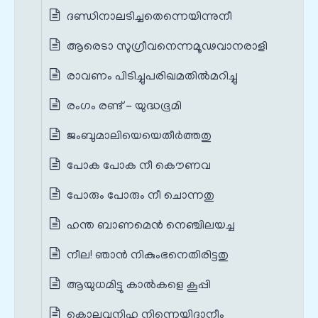
ദണ്ഡിനാലടിച്ചതെന്നെയിന്നുനീ
ആരെടാ സുഗ്രീവനെന്നമൂഢവാനരാളി
രാവണം പിടിച്ചുപരിഖമതില്‍മറിച്ചു
രംഗം രണ്ട് - യുദ്ധഭൂമി
ജംബുമാലിയെയെതീര്‍ത്തതു
പോക പോക നീ കൌണവ
പോരും പോരും നീ ചൊന്നതു
ഹന്ത ബാണമെൻ നെഞ്ചിലയച്ച
നീല! ഞാന്‍ നികുംഭനെതിരിട്ടതു
ആയുധമിട്ടു കാല്‍കളെ കൂപ്പി
കൊല്ലുവനിഹ നിന്നെയിദാനീം