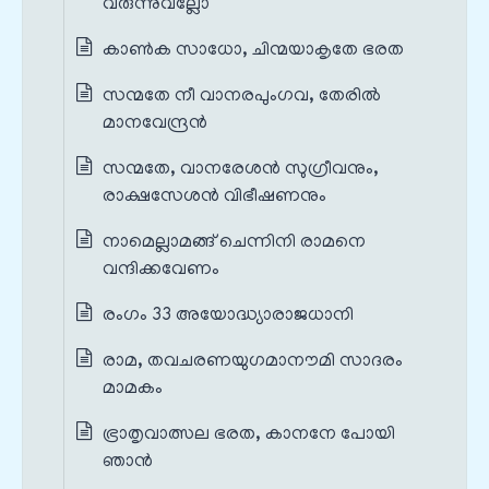
വരുന്നുവല്ലോ
കാൺക സാധോ, ചിന്മയാകൃതേ ഭരത
സന്മതേ നീ വാനരപുംഗവ, തേരിൽ
മാനവേന്ദ്രൻ
സന്മതേ, വാനരേശൻ സുഗ്രീവനും,
രാക്ഷസേശൻ വിഭീഷണനും
നാമെല്ലാമങ്ങ് ചെന്നിനി രാമനെ
വന്ദിക്കവേണം
രംഗം 33 അയോദ്ധ്യാരാജധാനി
രാമ, തവചരണയുഗമാനൗമി സാദരം
മാമകം
ഭ്രാതൃവാത്സല ഭരത, കാനനേ പോയി
ഞാൻ