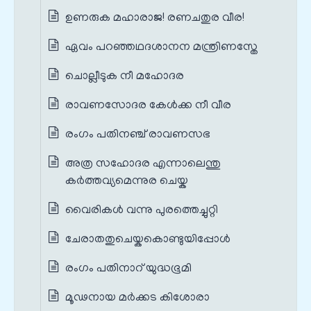
ഉണരുക മഹാരാജ! രണചതുര വീര!
ഏവം പറഞ്ഞഥദശാനന മന്ത്രിണസ്തേ
ചൊല്ലീടുക നീ മഹോദര
രാവണസോദര കേൾക്ക നീ വീര
രംഗം പതിനഞ്ച് രാവണസഭ
അത്ര സഹോദര എന്നാലെന്തു
കർത്തവ്യമെന്നുര ചെയ്ക
വൈരികൾ വന്നു പുരത്തെച്ചുറ്റി
ചേരാതതുചെയ്കകൊണ്ടുയിപ്പോൾ
രംഗം പതിനാറ് യുദ്ധഭൂമി
മൂഢനായ മർക്കട കിശോരാ