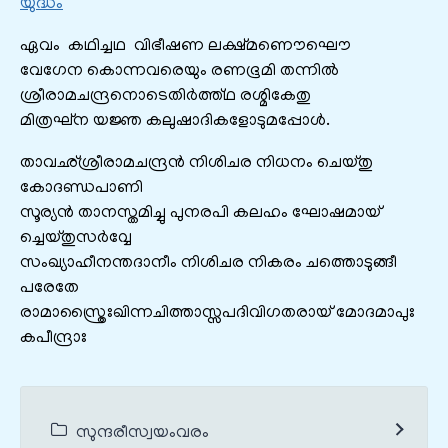
യുദ്ധം
ഏവം കഥിച്ചഥ വിഭീഷണ ലക്ഷ്മണൌഘൌ
വേഗേന കൊന്നവരെയും രണഭൂമി തന്നില്‍
ശ്രീരാമചന്ദ്രനൊടെതിർത്ത്ഥ രശ്മികേതു
മിത്രഘ്ന യജ്ഞ കലുഷാദികളോടുമപ്പോൾ.
താവഛ്‌ശ്രീരാമചന്ദ്രന്‍ നിശിചര നിധനം ചെയ്തു
കോദണ്ഡപാണി
സൂര്യന്‍ താനസ്തമിച്ചു പുനരപി കലഹം ഘോഷമായ്
ച്ചെയ്തുസര്‍വ്വേ
സംഖ്യാഹീനന്തദാനീം നിശിചര നികരം ചത്തൊടുങ്ങീ
പരേതേ
രാമാസ്ത്രൈഃഖിന്നചിത്താസ്സപദിവിഗതരായ് മോദമാപുഃ
കപീന്ദ്രാഃ
സുന്ദരീസ്വയംവരം