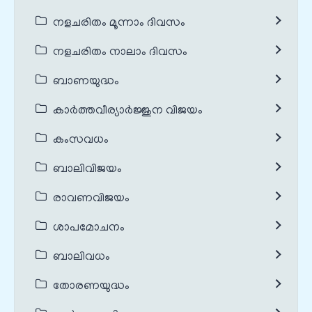
നളചരിതം മൂന്നാം ദിവസം
നളചരിതം നാലാം ദിവസം
ബാണയുദ്ധം
കാർത്തവീര്യാർജ്ജുന വിജയം
കംസവധം
ബാലിവിജയം
രാവണവിജയം
ശാപമോചനം
ബാലിവധം
തോരണയുദ്ധം