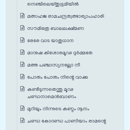
നെഞ്ചിലെയ്തുഭൂമിയില്‍
മത്സഹജ രാമചന്ദ്രത്വത്ഭാര്യാപഹാരി
സൗമിത്രേ ബാലലക്ഷ്മണ
രേരേ വാട യാതുധാന
മാനുഷ കിശോരമൂഢ ദുര്‍മ്മതേ
മത്ത പഞ്ചാസ്യനല്ലോ നീ
പോരും പോരും നിന്റെ വാക്കു
കണ്ടീടുന്നതെന്തു മൂഢ
ചണ്ഡനാമെന്‍ബാണം
മുറിയും നിന്നുടെ കണ്ഠം നൂനം
ചണ്ഡ കോദണ്ഡ പാണിയാം രാമന്റെ