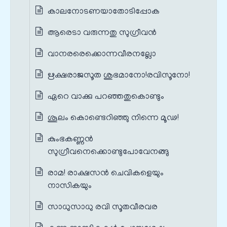
കാലനോടണയാതോടിപ്പോക
ആരെടാ വരുന്നതു സുഗ്രീവൻ
വാനരരെക്കൊന്നവീരനല്ലോ
ഋക്ഷരാജസൂത ശുഭമാനോ!രവിസൂനോ!
ഏറെ വാക്കു പറഞ്ഞതുകൊണ്ടും
ശൂലം കൊണ്ടെറിഞ്ഞു നിന്നെ മൂഢ!
കുംഭകണ്ണൻ
സുഗ്രീവനെക്കൊണ്ടുപോവേനങ്ങു
രാമ! രാക്ഷസൻ ചെവികളെയും
നാസികയും
സാധുസാധു രവി സൂതവീരവര