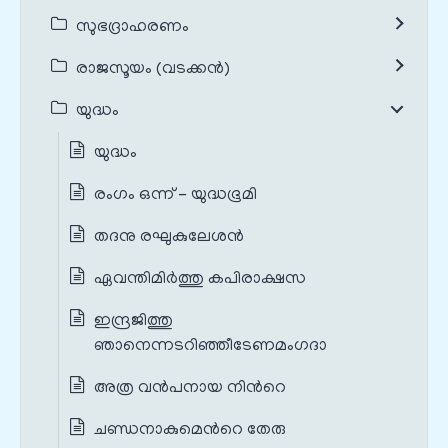
സുഭദ്രാഹരണം
രാജസൂയം (വടക്കൻ)
യുദ്ധം
യുദ്ധം
രംഗം ഒന്ന് - യുദ്ധഭൂമി
തദനു രഘുകുലേശന്‍
ഏവന്തിമിര്‍ത്തു കപിരാക്ഷസ
ഇന്ദ്രജിത്തു
ഞാനെന്നടറിഞ്ഞീടേണമംഗദാ
അത്ര വന്‍പനായ നിന്‍റെ
ചണ്ഡനാകുമെന്‍റെ തേരു