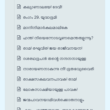
കല്യാണാലയേ! ദേവീ!
രംഗം 29. യുദ്ധഭൂമി
മാനിനിമാർകുലമാലികേ
ഹന്ത! നിയെന്നോടവ്വണമെന്തരുളുന്നൂ?
രാമ! രഘുവീര! ജയ രാജീവനയന!
ദശരഥഭൂപൻ തന്റെ നന്ദനനായുള്ള
നാരായണനാകുന്നു നീ! ഭൂതഭവ്യവൈരി
രാക്ഷസകുലവനപാവക! രാമ!
ലോകസാക്ഷിയായുള്ള പാവക!
ജന്മപാവനയാമിവൾക്കൊരുനാളും