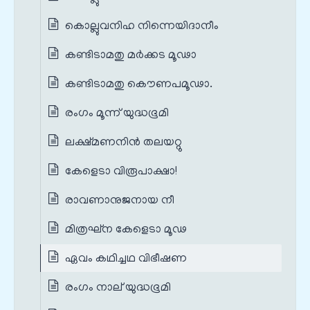
കൊല്ലുവനിഹ നിന്നെയിദാനീം
കണ്ടിടാമതു മര്‍ക്കട മൂഢാ
കണ്ടിടാമതു കൌണപമൂഢാ.
രംഗം മൂന്ന് യുദ്ധഭൂമി
ലക്ഷ്മണനിന്‍ തലയറ്റു
കേളെടാ വിരൂപാക്ഷാ!
രാവണാനുജനായ നീ
മിത്രഘ്ന കേളെടാ മൂഢ
ഏവം കഥിച്ചഥ വിഭീഷണ
രംഗം നാല് യുദ്ധഭൂമി