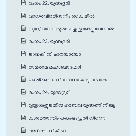
രംഗം 22. യുദ്ധഭൂമി
വാനരവീരരിദാനീം കൈയിൽ
സുഗ്രീവനേവമുരചെയ്തതു കേട്ടു വേഗാൽ
രംഗം 23. യുദ്ധഭൂമി
ജാനകീ നീ ഹതയായോ
രാമരാമ മഹാബാഹോ!
ലക്ഷ്മണാ, നീ സേനയോടും പോക
രംഗം 24. യുദ്ധഭൂമി
വൃത്രശത്രുജയിന്മഹാബല യുദ്ധത്തിനിങ്ങു
കാർത്താന്തീം കകുംഭംപ്രതി നിന്നെ
അധികം നീയിഹ