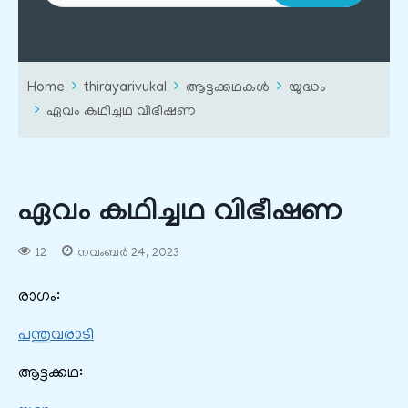
Home
thirayarivukal
ആട്ടക്കഥകൾ
യുദ്ധം
ഏവം കഥിച്ചഥ വിഭീഷണ
ഏവം കഥിച്ചഥ വിഭീഷണ
12
നവംബർ 24, 2023
രാഗം:
പന്തുവരാടി
ആട്ടക്കഥ: