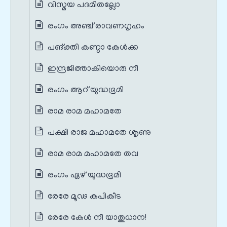
വിസ്മയ പദമിതല്ലോ
രംഗം അഞ്ച് രാവണഗൃഹം
പങ്‌ക്തി കണ്ഠാ കേള്‍ക്ക
ഇന്ദ്രജിത്താകിയൊരു നീ
രംഗം ആറ് യുദ്ധഭൂമി
രാമ രാമ മഹാമതേ
പക്ഷി രാജ മഹാമതേ ശൃണു
രാമ രാമ മഹാമതേ തവ
രംഗം ഏഴ് യുദ്ധഭൂമി
രേരേ മൂഢ കപികീട
രേരേ കേൾ നീ യാതുധാന!