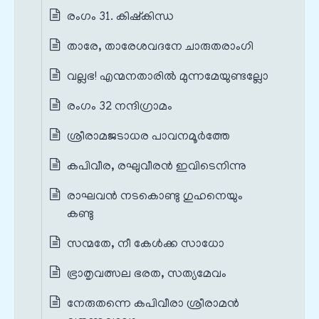
രംഗം 31. കിഷ്കിന്ധ
താരേ, താരേശവദനേ ചാരുതരാംഗി
വല്ലഭ! എന്മനതാരിൽ മുന്നമേയുണ്ടല്ലോ
രംഗം 32 നന്ദിഗ്രാമം
ശ്രീരാമജടാധര പാവനമൂർത്തേ
കപിവീര, രഘുവീരൻ ഇവിടെനിന്നു
രാഘവൻ നടകൊണ്ടു ഗുഹനെയും
കണ്ടു
സന്മതേ, നീ കേൾക്ക സാധോ
ഭ്രാതൃവത്സല ഭരത, സത്യമേവം
നേരുതന്നെ കപിവീരാ ശ്രീരാമൻ