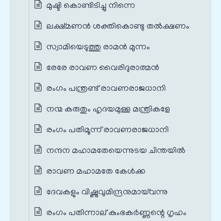
മുഷ്ടി കൊണ്ടിടിച്ചു നിന്നെ
ലക്ഷ്മണൻ ശക്തികൊണ്ടു തൽക്ഷണം
സ്വാമിയെടുത്തു രാമൻ മുന്നം
രേരേ രാവണ വൈരിദുരാത്മൻ
രംഗം പന്ത്രണ്ട് രാവണരാജധാനി
നന്മ കരുതും ഹൃദയമുള്ള മന്ത്രികളേ
രംഗം പതിമൂന്ന് രാവണരാജധാനി
നന്ദന മഹാമതേയെന്നുടയ ചിന്തയിൽ
രാവണ മഹാമതേ കേൾക്ക
ദേവകളും വിഷ്ണുവുമിന്ദ്രനുമായ്‌വന്നു
രംഗം പതിന്നാല് കുംഭകർണ്ണന്റെ ഗൃഹം