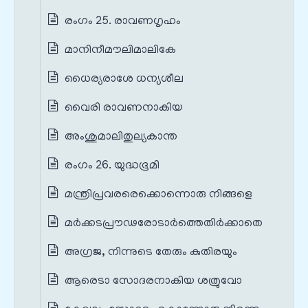
രംഗം 25. രാവണഗൃഹം
മാനിനീമൗലിമാലികേ
ധൈര്യരാശേ ധന്യശീല
വൈരി രാവണനാകിയ
അംശുമാലിതുല്യകാന്ത
രംഗം 26. യുദ്ധഭൂമി
മന്ത്രിപ്രവരരെക്കൊന്നൊരു നിങ്ങളെ
മർക്കടപ്രൗഢരോടാർത്തെതിർക്കാതെ
അഗ്രജ, നിന്നുടെ തേരും കുതിരയും
ആരെടാ സോദരനാകിയ ശത്രുവോ