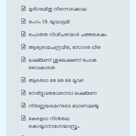
മുദ്ഗരമിതു നിന്നെക്കൊല
രംഗം 19. യുദ്ധഭൂമി
പൊരുത നിശിചരന്മാർ ചത്തശേഷം
ആര്യരാമചന്ദ്രവീര, സോദര ധീര
ലക്ഷ്മണ! ശുഭലക്ഷണ! പോക
വൈകാതെ
ആരെടാ രേ രേ രേ മൂഢ!
നേരിട്ടുവരുവേനെടാ ലക്ഷ്മണ
നിർണ്ണയമെന്നുടെ ബാണമഞ്ചു
കേളെടാ നിൻതല
കൊയ്യാനാഗ്നേയാസ്ത്രം