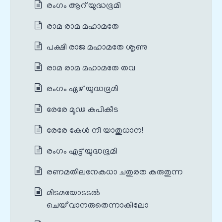
രംഗം ആറ് യുദ്ധഭൂമി
രാമ രാമ മഹാമതേ
പക്ഷി രാജ മഹാമതേ ശൃണു
രാമ രാമ മഹാമതേ തവ
രംഗം ഏഴ് യുദ്ധഭൂമി
രേരേ മൂഢ കപികീട
രേരേ കേൾ നീ യാതുധാന!
രംഗം എട്ട് യുദ്ധഭൂമി
രണമതിലനേകധാ ചതുരത കരുതുന്ന
മിടമയോടടൽ
ചെയ്`വാനരുതെന്നാകിലോ