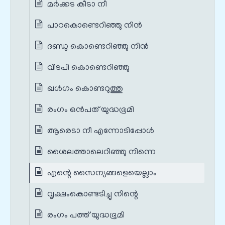
മര്‍ക്കട കീടാ നീ
പാറകൊണ്ടെറിഞ്ഞു നിന്‍
ദണ്ഡു കൊണ്ടെറിഞ്ഞു നിന്‍
വിടപി കൊണ്ടെറിഞ്ഞു
ഖള്‍ഗം കൊണ്ടറുത്തു
രംഗം ഒൻപത് യുദ്ധഭൂമി
ആരെടാ നീ എന്നോടിപ്പോൾ
ശൈലത്താലെറിഞ്ഞു നിന്നെ
എന്റെ സൈന്യങ്ങളെയെല്ലാം
വൃക്ഷംകൊണ്ടടിച്ചു നിന്റെ
രംഗം പത്ത് യുദ്ധഭൂമി