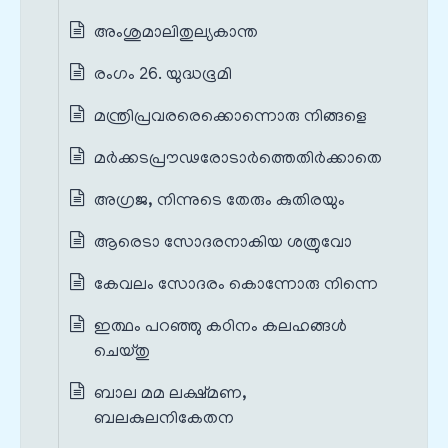
അംശുമാലിതുല്യകാന്ത
രംഗം 26. യുദ്ധഭൂമി
മന്ത്രിപ്രവരരെക്കൊന്നൊരു നിങ്ങളെ
മർക്കടപ്രൗഢരോടാർത്തെതിർക്കാതെ
അഗ്രജ, നിന്നുടെ തേരും കുതിരയും
ആരെടാ സോദരനാകിയ ശത്രുവോ
കേവലം സോദരം കൊന്നോരു നിന്നെ
ഇത്ഥം പറഞ്ഞു കഠിനം കലഹങ്ങൾ
ചെയ്തു
ബാല മമ ലക്ഷ്മണ,
ബലകുലനികേതന