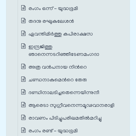
രംഗം ഒന്ന് - യുദ്ധഭൂമി
തദനു രഘുകുലേശന്‍
ഏവന്തിമിര്‍ത്തു കപിരാക്ഷസ
ഇന്ദ്രജിത്തു
ഞാനെന്നടറിഞ്ഞീടേണമംഗദാ
അത്ര വന്‍പനായ നിന്‍റെ
ചണ്ഡനാകുമെന്‍റെ തേരു
ദണ്ഡിനാലടിച്ചതെന്നെയിന്നുനീ
ആരെടാ സുഗ്രീവനെന്നമൂഢവാനരാളി
രാവണം പിടിച്ചുപരിഖമതില്‍മറിച്ചു
രംഗം രണ്ട് - യുദ്ധഭൂമി