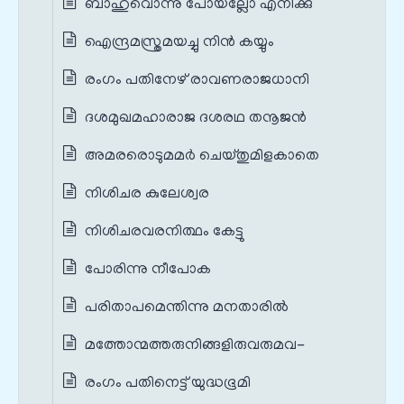
ബാഹുവൊന്നു പോയല്ലോ എനിക്കു
ഐന്ദ്രമസ്ത്രമയച്ചു നിൻ കയ്യും
രംഗം പതിനേഴ് രാവണരാജധാനി
ദശമുഖമഹാരാജ ദശരഥ തനൂജൻ
അമരരൊടുമമർ ചെയ്തുമിളകാതെ
നിശിചര കുലേശ്വര
നിശിചരവരനിത്ഥം കേട്ടു
പോരിന്നു നീപോക
പരിതാപമെന്തിന്നു മനതാരിൽ
മത്തോന്മത്തരുനിങ്ങളിരുവരുമവ-
രംഗം പതിനെട്ട് യുദ്ധഭൂമി