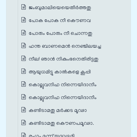
ജംബുമാലിയെയെതീര്‍ത്തതു
പോക പോക നീ കൌണവ
പോരും പോരും നീ ചൊന്നതു
ഹന്ത ബാണമെൻ നെഞ്ചിലയച്ച
നീല! ഞാന്‍ നികുംഭനെതിരിട്ടതു
ആയുധമിട്ടു കാല്‍കളെ കൂപ്പി
കൊല്ലുവനിഹ നിന്നെയിദാനീം
കൊല്ലുവനിഹ നിന്നെയിദാനീം
കണ്ടിടാമതു മര്‍ക്കട മൂഢാ
കണ്ടിടാമതു കൌണപമൂഢാ.
രംഗം മൂന്ന് യുദ്ധഭൂമി