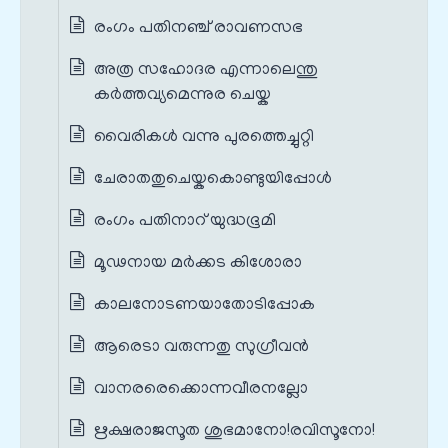
രംഗം പതിനഞ്ച് രാവണസഭ
അത്ര സഹോദര എന്നാലെന്തു
കർത്തവ്യമെന്നുര ചെയ്ക
വൈരികൾ വന്നു പുരത്തെച്ചുറ്റി
ചേരാതതുചെയ്കകൊണ്ടുയിപ്പോൾ
രംഗം പതിനാറ് യുദ്ധഭൂമി
മൂഢനായ മർക്കട കിശോരാ
കാലനോടണയാതോടിപ്പോക
ആരെടാ വരുന്നതു സുഗ്രീവൻ
വാനരരെക്കൊന്നവീരനല്ലോ
ഋക്ഷരാജസൂത ശുഭമാനോ!രവിസൂനോ!