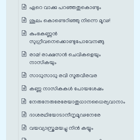
ഏറെ വാക്കു പറഞ്ഞതുകൊണ്ടും
ശൂലം കൊണ്ടെറിഞ്ഞു നിന്നെ മൂഢ!
കുംഭകണ്ണൻ
സുഗ്രീവനെക്കൊണ്ടുപോവേനങ്ങു
രാമ! രാക്ഷസൻ ചെവികളെയും
നാസികയും
സാധുസാധു രവി സൂതവീരവര
കണ്ണ നാസികകൾ പോയശേഷം
നേരുനേരുരേരേയാതുധാനധൈര്യവാനാം
ദാശരഥിയോടാനീനൃമൂഢനേരേ
വയവ്യാസ്ത്രമയച്ചു നിൻ കയ്യും