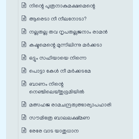
നിന്റെ പുത്രനാകുമക്ഷമെന്റെ
ആരെടാ നീ നീലനോടാ?
നല്ലതല്ല തവ നൃപതല്ലജനാം രാമന്‍
കഷ്ടമെന്റെ മുന്നിലിന്നു മര്‍ക്കടാ
ഒട്ടും സഹിയായെ നിന്നെ
പൊട്ടാ കേൾ നീ മര്‍ക്കടമേ
ബാണം നിന്റെ
നെഞ്ചിലെയ്തുഭൂമിയില്‍
മത്സഹജ രാമചന്ദ്രത്വത്ഭാര്യാപഹാരി
സൗമിത്രേ ബാലലക്ഷ്മണ
രേരേ വാട യാതുധാന