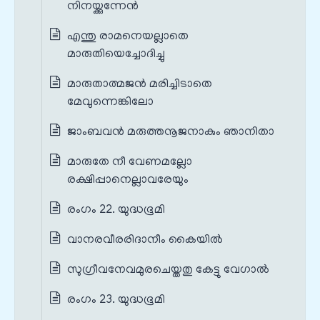
നിനയ്ക്കുന്നേൻ
എന്തു രാമനെയല്ലാതെ
മാരുതിയെച്ചോദിച്ചു
മാരുതാത്മജൻ മരിച്ചിടാതെ
മേവുന്നെങ്കിലോ
ജാംബവൻ മരുത്തനൂജനാകും ഞാനിതാ
മാരുതേ നീ വേണമല്ലോ
രക്ഷിപ്പാനെല്ലാവരേയും
രംഗം 22. യുദ്ധഭൂമി
വാനരവീരരിദാനീം കൈയിൽ
സുഗ്രീവനേവമുരചെയ്തതു കേട്ടു വേഗാൽ
രംഗം 23. യുദ്ധഭൂമി