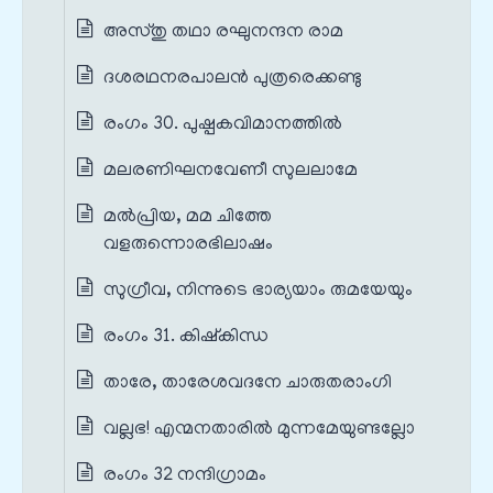
അസ്തു തഥാ രഘുനന്ദന രാമ
ദശരഥനരപാലൻ പുത്രരെക്കണ്ടു
രംഗം 30. പുഷ്പകവിമാനത്തിൽ
മലരണിഘനവേണീ സുലലാമേ
മൽപ്രിയ, മമ ചിത്തേ
വളരുന്നൊരഭിലാഷം
സുഗ്രീവ, നിന്നുടെ ഭാര്യയാം രുമയേയും
രംഗം 31. കിഷ്കിന്ധ
താരേ, താരേശവദനേ ചാരുതരാംഗി
വല്ലഭ! എന്മനതാരിൽ മുന്നമേയുണ്ടല്ലോ
രംഗം 32 നന്ദിഗ്രാമം