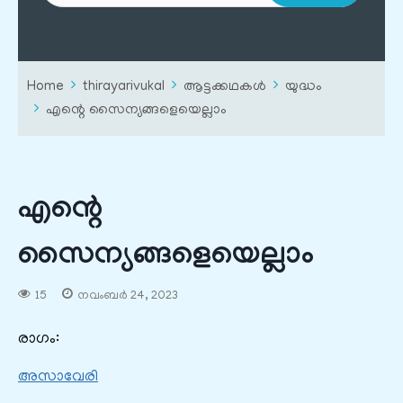
Home
thirayarivukal
ആട്ടക്കഥകൾ
യുദ്ധം
എന്റെ സൈന്യങ്ങളെയെല്ലാം
എന്റെ
സൈന്യങ്ങളെയെല്ലാം
15
നവംബർ 24, 2023
രാഗം:
അസാവേരി