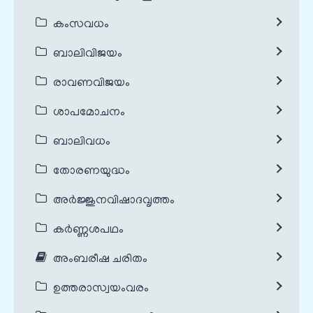
കംസവധം
ബാലിവിജയം
രാവണവിജയം
ശാപമോചനം
ബാലിവധം
തോരണയുദ്ധം
അർജ്ജുനവിഷാദവൃത്തം
കർണ്ണശപഥം
അംബരീഷ ചരിതം
ഉത്തരാസ്വയംവരം