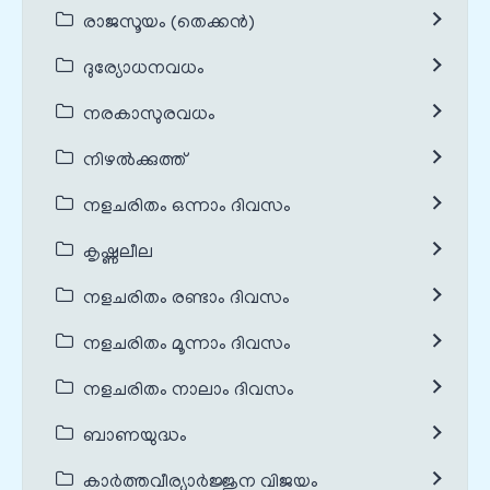
രാജസൂയം (തെക്കൻ)
ദുര്യോധനവധം
നരകാസുരവധം
നിഴൽക്കുത്ത്
നളചരിതം ഒന്നാം ദിവസം
കൃഷ്ണലീല
നളചരിതം രണ്ടാം ദിവസം
നളചരിതം മൂന്നാം ദിവസം
നളചരിതം നാലാം ദിവസം
ബാണയുദ്ധം
കാർത്തവീര്യാർജ്ജുന വിജയം