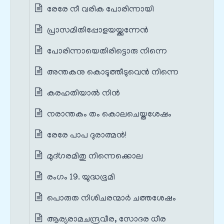
രേരേ നീ വരിക പോരിന്നായി
പ്രാസമിതിപ്പോളയയ്ക്കുന്നേൻ
പോരിന്നായെതിരിട്ടൊരു നിന്നെ
അന്തകനു കൊടുത്തീടുവെൻ നിന്നെ
കരഹതിയാൽ നിൻ
നരാന്തകം തം കൊലചെയ്തശേഷം
രേരേ പാപ ദുരാത്മൻ!
മുദ്ഗരമിതു നിന്നെക്കൊല
രംഗം 19. യുദ്ധഭൂമി
പൊരുത നിശിചരന്മാർ ചത്തശേഷം
ആര്യരാമചന്ദ്രവീര, സോദര ധീര