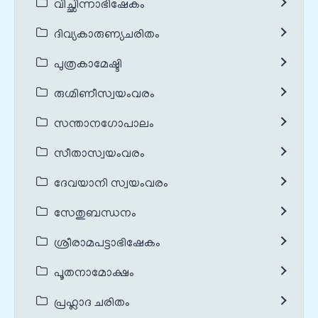
വിച്ഛിന്നാഭിഷേകം
ദിവ്യകാരുണ്യചരിതം
പുത്രകാമേഷ്ടി
രുഗ്മിണീസ്വയംവരം
സന്താനഗോപാലം
സീതാസ്വയംവരം
ദേവയാനി സ്വയംവരം
സേതുബന്ധനം
ശ്രീരാമപട്ടാഭിഷേകം
പൂതനാമോക്ഷം
പ്രഹ്ലാദ ചരിതം