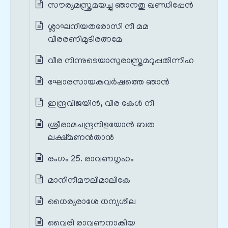
സൗര്യമസ്ത്രമയച്ചു ഞാനതു ഖണ്ഡിപ്പേൻ
ശ്ലാഘനീയതരോസി നീ മമ
വീരരണിമുടിരത്നമേ
വീര നിന്നുടെയാസുരാസ്ത്രമറുപ്പതിന്നിഹ
ഘോരസായകവർഷത്തെ ഞാൻ
ഇന്ദ്രവിജയിൻ, വീര കേൾ നീ
ശ്രീരാമചന്ദ്രനിളയോൻ ബത
ലക്ഷ്മണൻതാൻ
രംഗം 25. രാവണഗൃഹം
മാനിനീമൗലിമാലികേ
ധൈര്യരാശേ ധന്യശീല
വൈരി രാവണനാകിയ