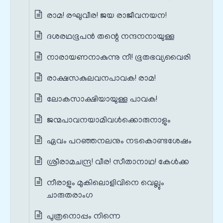
രാമ! രഘുവീര! ജയ രാജീവനയന!
ദശരഥഭൂപൻ തന്റെ നന്ദനനായുള്ള
നാരായണനാകുന്നു നീ! ഭൂതഭവ്യവൈരി
രാക്ഷസകുലവനപാവക! രാമ!
ലോകസാക്ഷിയായുള്ള പാവക!
ജന്മപാവനയാമിവൾക്കൊരുനാളും
ഏവം പറഞ്ഞനലനും നടകൊണ്ടശേഷം
ശ്രീരാമചന്ദ്ര! വീര! സീതാനാഥ! കേൾക്ക
നീരാളും മുകിലൊളിവിനെ വെല്ലും
ചാരുതരാംഗ
പുത്രനൊപ്പം നിന്നെ