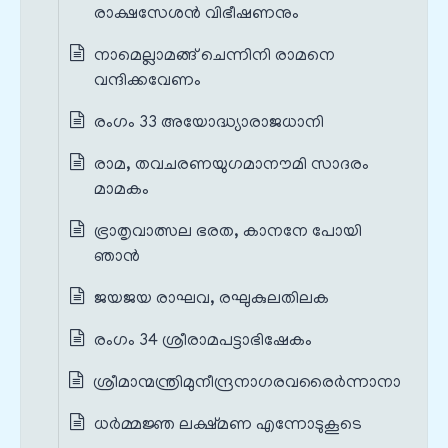
രാക്ഷസേശൻ വിഭീഷണനും
നാമെല്ലാമങ്ങ് ചെന്നിനി രാമനെ
വന്ദിക്കവേണം
രംഗം 33 അയോദ്ധ്യാരാജധാനി
രാമ, തവചരണയുഗമാനൗമി സാദരം
മാമകം
ഭ്രാതൃവാത്സല ഭരത, കാനനേ പോയി
ഞാൻ
ജയജയ രാഘവ, രഘുകുലതിലക
രംഗം 34 ശ്രീരാമപട്ടാഭിഷേകം
ശ്രീമാന്മന്ത്രിമുനീന്ദ്രനാഗരവരൈർന്നാനാ
ധർമ്മജ്ഞ ലക്ഷ്മണ എന്നോടുകൂടെ