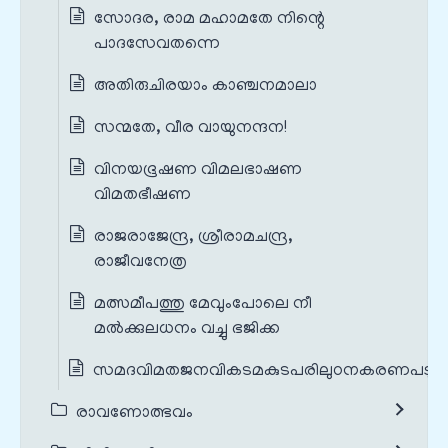
സോദര, രാമ മഹാമതേ നിന്റെ
പാദസേവതന്നെ
അതിരുചിരയാം കാഞ്ചനമാലാ
സന്മതേ, വീര വായുനന്ദന!
വിനയഭൂഷണ വിമലഭാഷണ
വിമതഭീഷണ
രാജരാജേന്ദ്ര, ശ്രീരാമചന്ദ്ര,
രാജീവനേത്ര
മത്സമീപത്തു മേവുംപോലെ നീ
മൽക്കുലധനം വച്ചു ഭജിക്ക
സമദവിമതജനവികടമകുടപരിലുഠനകരണപടു
രാവണോത്ഭവം