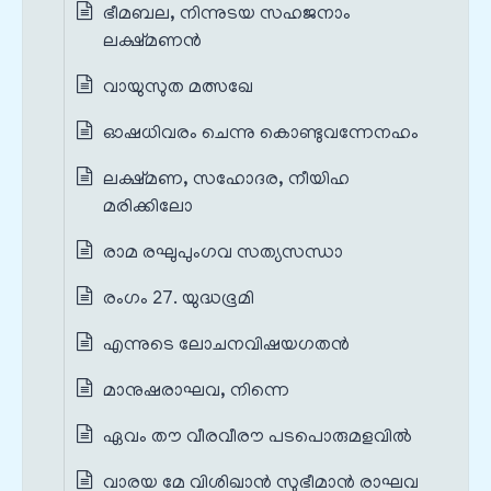
ഭീമബല, നിന്നുടയ സഹജനാം
ലക്ഷ്മണൻ
വായുസുത മത്സഖേ
ഓഷധിവരം ചെന്നു കൊണ്ടുവന്നേനഹം
ലക്ഷ്മണ, സഹോദര, നീയിഹ
മരിക്കിലോ
രാമ രഘുപുംഗവ സത്യസന്ധാ
രംഗം 27. യുദ്ധഭൂമി
എന്നുടെ ലോചനവിഷയഗതൻ
മാനുഷരാഘവ, നിന്നെ
ഏവം തൗ വീരവീരൗ പടപൊരുമളവിൽ
വാരയ മേ വിശിഖാൻ സുഭീമാൻ രാഘവ