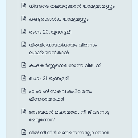
നിന്നുടെ തലയറുക്കാൻ യാമ്യമാമസ്ത്രം
കണ്ടുകൊൾക യാമ്യമസ്ത്രം
രംഗം 20. യുദ്ധഭൂമി
വിരവിനൊടതികായം വീരനാം
ലക്ഷ്മണൻതാൻ
കുംഭകർണ്ണനെക്കൊന്ന വീര! നീ
രംഗം 21 യുദ്ധഭൂമി
ഹ ഹ ഹ! സകല കപിവരരും
ഖിന്നരായഹോ!
ജാംബവൻ മഹാമതേ, നീ ജീവനോടു
മേവുന്നോ?
വീര! നീ വിഭീഷണനെന്നല്ലോ ഞാൻ