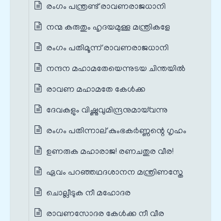
രംഗം പന്ത്രണ്ട് രാവണരാജധാനി
നന്മ കരുതും ഹൃദയമുള്ള മന്ത്രികളേ
രംഗം പതിമൂന്ന് രാവണരാജധാനി
നന്ദന മഹാമതേയെന്നുടയ ചിന്തയിൽ
രാവണ മഹാമതേ കേൾക്ക
ദേവകളും വിഷ്ണുവുമിന്ദ്രനുമായ്‌വന്നു
രംഗം പതിന്നാല് കുംഭകർണ്ണന്റെ ഗൃഹം
ഉണരുക മഹാരാജ! രണചതുര വീര!
ഏവം പറഞ്ഞഥദശാനന മന്ത്രിണസ്തേ
ചൊല്ലീടുക നീ മഹോദര
രാവണസോദര കേൾക്ക നീ വീര