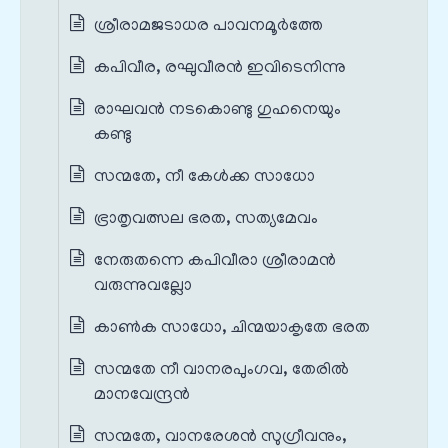
ശ്രീരാമജടാധര പാവനമൂർത്തേ
കപിവീര, രഘുവീരൻ ഇവിടെനിന്നു
രാഘവൻ നടകൊണ്ടു ഗുഹനെയും
കണ്ടു
സന്മതേ, നീ കേൾക്ക സാധോ
ഭ്രാതൃവത്സല ഭരത, സത്യമേവം
നേരുതന്നെ കപിവീരാ ശ്രീരാമൻ
വരുന്നുവല്ലോ
കാൺക സാധോ, ചിന്മയാകൃതേ ഭരത
സന്മതേ നീ വാനരപുംഗവ, തേരിൽ
മാനവേന്ദ്രൻ
സന്മതേ, വാനരേശൻ സുഗ്രീവനും,