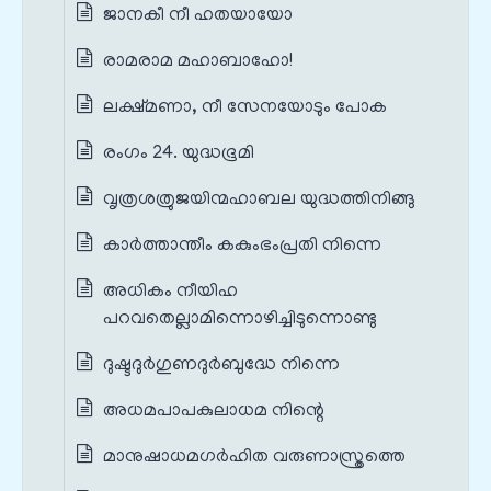
ജാനകീ നീ ഹതയായോ
രാമരാമ മഹാബാഹോ!
ലക്ഷ്മണാ, നീ സേനയോടും പോക
രംഗം 24. യുദ്ധഭൂമി
വൃത്രശത്രുജയിന്മഹാബല യുദ്ധത്തിനിങ്ങു
കാർത്താന്തീം കകുംഭംപ്രതി നിന്നെ
അധികം നീയിഹ
പറവതെല്ലാമിന്നൊഴിച്ചിടുന്നൊണ്ടു
ദുഷ്ടദുർഗുണദുർബുദ്ധേ നിന്നെ
അധമപാപകുലാധമ നിന്റെ
മാനുഷാധമഗർഹിത വരുണാസ്ത്രത്തെ