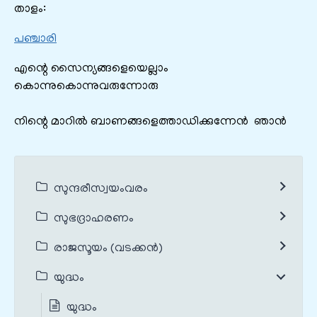
താളം:
പഞ്ചാരി
എന്റെ സൈന്യങ്ങളെയെല്ലാം
കൊന്നുകൊന്നുവരുന്നോരു
നിന്റെ മാറിൽ ബാണങ്ങളെത്താഡിക്കുന്നേൻ ഞാന്‍
സുന്ദരീസ്വയംവരം
സുഭദ്രാഹരണം
രാജസൂയം (വടക്കൻ)
യുദ്ധം
യുദ്ധം