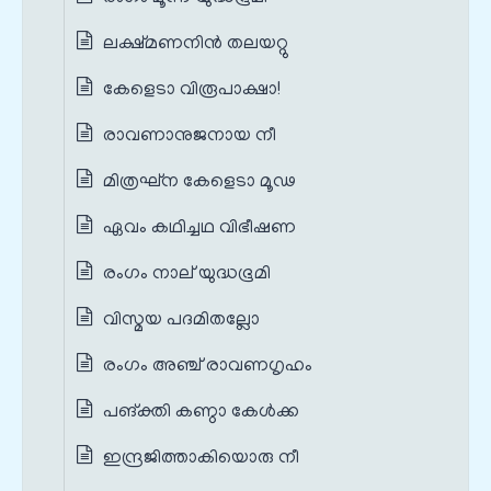
ലക്ഷ്മണനിന്‍ തലയറ്റു
കേളെടാ വിരൂപാക്ഷാ!
രാവണാനുജനായ നീ
മിത്രഘ്ന കേളെടാ മൂഢ
ഏവം കഥിച്ചഥ വിഭീഷണ
രംഗം നാല് യുദ്ധഭൂമി
വിസ്മയ പദമിതല്ലോ
രംഗം അഞ്ച് രാവണഗൃഹം
പങ്‌ക്തി കണ്ഠാ കേള്‍ക്ക
ഇന്ദ്രജിത്താകിയൊരു നീ