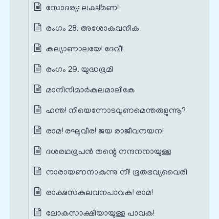
സോദര്യ: ലക്ഷ്മണ!
രംഗം 28. അശോകവനിക
കല്യാണാലയേ! ദേവീ!
രംഗം 29. യുദ്ധഭൂമി
മാനിനിമാർകുലമാലികേ
ഹന്ത! നിയെന്നോടവ്വണമെന്തരുളുന്നൂ?
രാമ! രഘുവീര! ജയ രാജീവനയന!
ദശരഥഭൂപൻ തന്റെ നന്ദനനായുള്ള
നാരായണനാകുന്നു നീ! ഭൂതഭവ്യവൈരി
രാക്ഷസകുലവനപാവക! രാമ!
ലോകസാക്ഷിയായുള്ള പാവക!