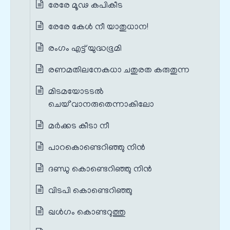
രേരേ മൂഢ കപികീട
രേരേ കേൾ നീ യാതുധാന!
രംഗം എട്ട് യുദ്ധഭൂമി
രണമതിലനേകധാ ചതുരത കരുതുന്ന
മിടമയോടടൽ
ചെയ്`വാനരുതെന്നാകിലോ
മര്‍ക്കട കീടാ നീ
പാറകൊണ്ടെറിഞ്ഞു നിന്‍
ദണ്ഡു കൊണ്ടെറിഞ്ഞു നിന്‍
വിടപി കൊണ്ടെറിഞ്ഞു
ഖള്‍ഗം കൊണ്ടറുത്തു