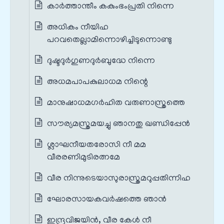
കാർത്താന്തീം കകുംഭംപ്രതി നിന്നെ
അധികം നീയിഹ
പറവതെല്ലാമിന്നൊഴിച്ചിടുന്നൊണ്ടു
ദുഷ്ടദുർഗുണദുർബുദ്ധേ നിന്നെ
അധമപാപകുലാധമ നിന്റെ
മാനുഷാധമഗർഹിത വരുണാസ്ത്രത്തെ
സൗര്യമസ്ത്രമയച്ചു ഞാനതു ഖണ്ഡിപ്പേൻ
ശ്ലാഘനീയതരോസി നീ മമ
വീരരണിമുടിരത്നമേ
വീര നിന്നുടെയാസുരാസ്ത്രമറുപ്പതിന്നിഹ
ഘോരസായകവർഷത്തെ ഞാൻ
ഇന്ദ്രവിജയിൻ, വീര കേൾ നീ