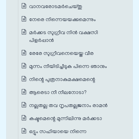
വാനവരോടമര്‍ചെയ്തു
നേരെ നിന്നെയയക്കുമെന്നും
മര്‍ക്കട സുഗ്രീവ നിൻ വക്ഷസി
പിളര്‍പ്പാൻ
രേരേ സുഗ്രീവനെയെയ്ത വീര
മുന്നം നീയിടിച്ചീടുക പിന്നെ ഞാനും
നിന്റെ പുത്രനാകുമക്ഷമെന്റെ
ആരെടാ നീ നീലനോടാ?
നല്ലതല്ല തവ നൃപതല്ലജനാം രാമന്‍
കഷ്ടമെന്റെ മുന്നിലിന്നു മര്‍ക്കടാ
ഒട്ടും സഹിയായെ നിന്നെ