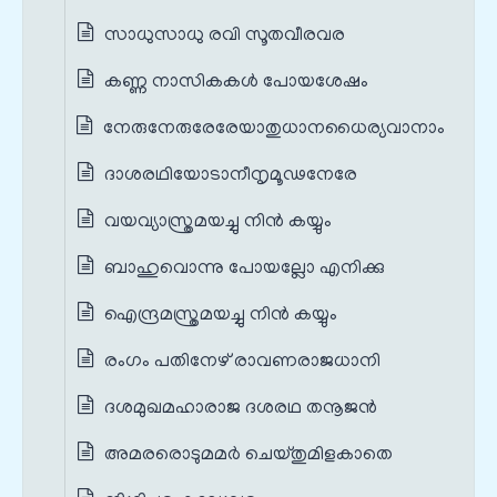
സാധുസാധു രവി സൂതവീരവര
കണ്ണ നാസികകൾ പോയശേഷം
നേരുനേരുരേരേയാതുധാനധൈര്യവാനാം
ദാശരഥിയോടാനീനൃമൂഢനേരേ
വയവ്യാസ്ത്രമയച്ചു നിൻ കയ്യും
ബാഹുവൊന്നു പോയല്ലോ എനിക്കു
ഐന്ദ്രമസ്ത്രമയച്ചു നിൻ കയ്യും
രംഗം പതിനേഴ് രാവണരാജധാനി
ദശമുഖമഹാരാജ ദശരഥ തനൂജൻ
അമരരൊടുമമർ ചെയ്തുമിളകാതെ