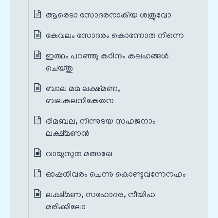
ആരെടാ സോദരനാകിയ ശത്രുവോ
കേവലം സോദരം കൊന്നോരു നിന്നെ
ഇത്ഥം പറഞ്ഞു കഠിനം കലഹങ്ങൾ
ചെയ്തു
ബാല മമ ലക്ഷ്മണ,
ബലകുലനികേതന
ഭീമബല, നിന്നുടയ സഹജനാം
ലക്ഷ്മണൻ
വായുസുത മത്സഖേ
ഓഷധിവരം ചെന്നു കൊണ്ടുവന്നേനഹം
ലക്ഷ്മണ, സഹോദര, നീയിഹ
മരിക്കിലോ