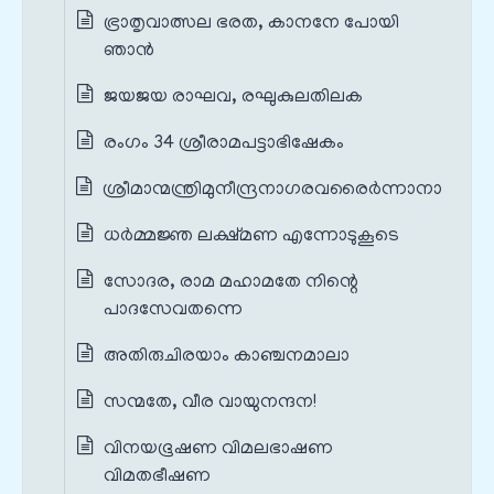
ഭ്രാതൃവാത്സല ഭരത, കാനനേ പോയി
ഞാൻ
ജയജയ രാഘവ, രഘുകുലതിലക
രംഗം 34 ശ്രീരാമപട്ടാഭിഷേകം
ശ്രീമാന്മന്ത്രിമുനീന്ദ്രനാഗരവരൈർന്നാനാ
ധർമ്മജ്ഞ ലക്ഷ്മണ എന്നോടുകൂടെ
സോദര, രാമ മഹാമതേ നിന്റെ
പാദസേവതന്നെ
അതിരുചിരയാം കാഞ്ചനമാലാ
സന്മതേ, വീര വായുനന്ദന!
വിനയഭൂഷണ വിമലഭാഷണ
വിമതഭീഷണ