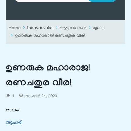
Home
thirayarivukal
ആട്ടക്കഥകൾ
യുദ്ധം
ഉണരുക മഹാരാജ! രണചതുര വീര!
ഉണരുക മഹാരാജ!
രണചതുര വീര!
11
നവംബർ 24, 2023
രാഗം:
ആഹരി