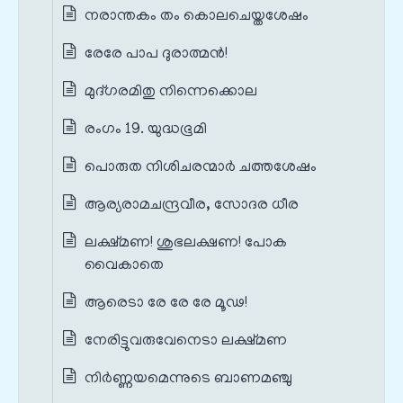
നരാന്തകം തം കൊലചെയ്തശേഷം
രേരേ പാപ ദുരാത്മൻ!
മുദ്ഗരമിതു നിന്നെക്കൊല
രംഗം 19. യുദ്ധഭൂമി
പൊരുത നിശിചരന്മാർ ചത്തശേഷം
ആര്യരാമചന്ദ്രവീര, സോദര ധീര
ലക്ഷ്മണ! ശുഭലക്ഷണ! പോക
വൈകാതെ
ആരെടാ രേ രേ രേ മൂഢ!
നേരിട്ടുവരുവേനെടാ ലക്ഷ്മണ
നിർണ്ണയമെന്നുടെ ബാണമഞ്ചു