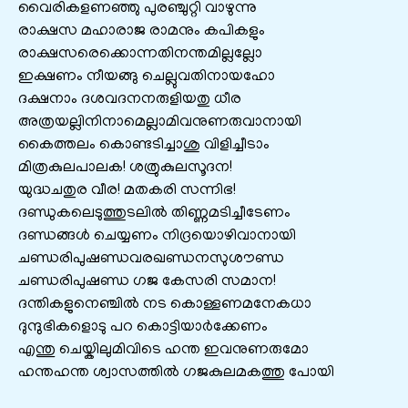
വൈരികളണഞ്ഞു പുരഞ്ചുറ്റി വാഴുന്നു
രാക്ഷസ മഹാരാജ രാമനും കപികളും
രാക്ഷസരെക്കൊന്നതിനന്തമില്ലല്ലോ
ഇക്ഷണം നീയങ്ങു ചെല്ലുവതിനായഹോ
ദക്ഷനാം ദശവദനനരുളിയതു ധീര
അത്രയല്ലിനിനാമെല്ലാമിവനുണരുവാനായി
കൈത്തലം കൊണ്ടടിച്ചാശു വിളിച്ചീടാം
മിത്രകുലപാലക! ശത്രുകുലസൂദന!
യുദ്ധചതുര വീര! മതകരി സന്നിഭ!
ദണ്ഡുകലെടുത്തുടലിൽ തിണ്ണമടിച്ചീടേണം
ദണ്ഡങ്ങൾ ചെയ്യണം നിദ്രയൊഴിവാനായി
ചണ്ഡരിപുഷണ്ഡവരഖണ്ഡനസുശൗണ്ഡ
ചണ്ഡരിപുഷണ്ഡ ഗജ കേസരി സമാന!
ദന്തികളുനെഞ്ചിൽ നട കൊള്ളണമനേകധാ
ദുന്ദുഭികളൊടു പറ കൊട്ടിയാർക്കേണം
എന്തു ചെയ്കിലുമിവിടെ ഹന്ത ഇവനുണരുമോ
ഹന്തഹന്ത ശ്വാസത്തിൽ ഗജകുലമകത്തു പോയി