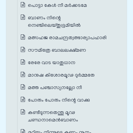
പൊട്ടാ കേൾ നീ മര്‍ക്കടമേ
ബാണം നിന്റെ
നെഞ്ചിലെയ്തുഭൂമിയില്‍
മത്സഹജ രാമചന്ദ്രത്വത്ഭാര്യാപഹാരി
സൗമിത്രേ ബാലലക്ഷ്മണ
രേരേ വാട യാതുധാന
മാനുഷ കിശോരമൂഢ ദുര്‍മ്മതേ
മത്ത പഞ്ചാസ്യനല്ലോ നീ
പോരും പോരും നിന്റെ വാക്കു
കണ്ടീടുന്നതെന്തു മൂഢ
ചണ്ഡനാമെന്‍ബാണം
മുറിയും നിന്നുടെ കണ്ഠം നൂനം