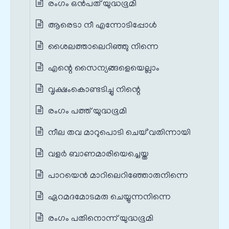
രംഗം ഒൻപത് യുദ്ധഭൂമി
ആരെടാ നീ എന്നോടിപ്പോൾ
ശൈലത്താലെറിഞ്ഞു നിന്നെ
എന്റെ സൈന്യങ്ങളെയെല്ലാം
വൃക്ഷംകൊണ്ടടിച്ചു നിന്റെ
രംഗം പത്ത് യുദ്ധഭൂമി
നീല തവ മാറുപൊടി ചെയ്`വതിന്നായി
വളർ ബാണമാരിയെച്ചെയ്ത
പാറയെന്‍ മാറിലെറിഞ്ഞോരുനിന്നെ
ഏറമദമോടമരു ചെയ്യുന്നനിന്നെ
രംഗം പതിനൊന്ന് യുദ്ധഭൂമി