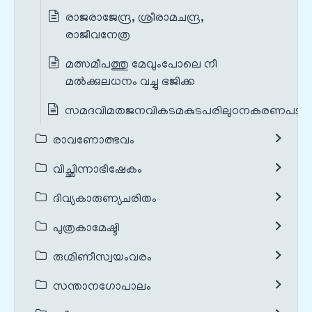
രാജരാജേന്ദ്ര, ശ്രീരാമചന്ദ്ര,
രാജീവനേത്ര
മത്സമീപത്തു മേവുംപോലെ നീ
മൽക്കുലധനം വച്ചു ഭജിക്ക
സമദവിമതജനവികടമകുടപരിലുഠനകരണപടു
രാവണോത്ഭവം
വിച്ഛിന്നാഭിഷേകം
ദിവ്യകാരുണ്യചരിതം
പുത്രകാമേഷ്ടി
രുഗ്മിണീസ്വയംവരം
സന്താനഗോപാലം