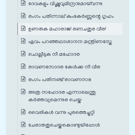
ദേവകളും വിഷ്ണുവുമിന്ദ്രനുമായ്‌വന്നു
രംഗം പതിന്നാല് കുംഭകർണ്ണന്റെ ഗൃഹം
ഉണരുക മഹാരാജ! രണചതുര വീര!
ഏവം പറഞ്ഞഥദശാനന മന്ത്രിണസ്തേ
ചൊല്ലീടുക നീ മഹോദര
രാവണസോദര കേൾക്ക നീ വീര
രംഗം പതിനഞ്ച് രാവണസഭ
അത്ര സഹോദര എന്നാലെന്തു
കർത്തവ്യമെന്നുര ചെയ്ക
വൈരികൾ വന്നു പുരത്തെച്ചുറ്റി
ചേരാതതുചെയ്കകൊണ്ടുയിപ്പോൾ