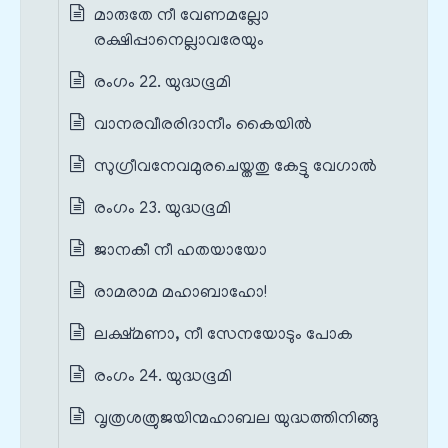
മാരുതേ നീ വേണമല്ലോ
രക്ഷിപ്പാനെല്ലാവരേയും
രംഗം 22. യുദ്ധഭൂമി
വാനരവീരരിദാനീം കൈയിൽ
സുഗ്രീവനേവമുരചെയ്തതു കേട്ടു വേഗാൽ
രംഗം 23. യുദ്ധഭൂമി
ജാനകീ നീ ഹതയായോ
രാമരാമ മഹാബാഹോ!
ലക്ഷ്മണാ, നീ സേനയോടും പോക
രംഗം 24. യുദ്ധഭൂമി
വൃത്രശത്രുജയിന്മഹാബല യുദ്ധത്തിനിങ്ങു