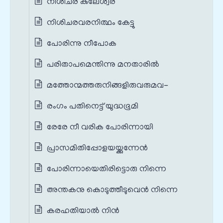
നിശിചര കുലേശ്വര
നിശിചരവരനിത്ഥം കേട്ടു
പോരിന്നു നീപോക
പരിതാപമെന്തിന്നു മനതാരിൽ
മത്തോന്മത്തരുനിങ്ങളിരുവരുമവ-
രംഗം പതിനെട്ട് യുദ്ധഭൂമി
രേരേ നീ വരിക പോരിന്നായി
പ്രാസമിതിപ്പോളയയ്ക്കുന്നേൻ
പോരിന്നായെതിരിട്ടൊരു നിന്നെ
അന്തകനു കൊടുത്തീടുവെൻ നിന്നെ
കരഹതിയാൽ നിൻ