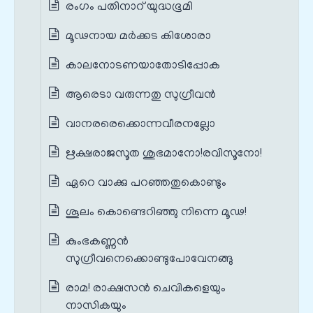
രംഗം പതിനാറ് യുദ്ധഭൂമി
മൂഢനായ മർക്കട കിശോരാ
കാലനോടണയാതോടിപ്പോക
ആരെടാ വരുന്നതു സുഗ്രീവൻ
വാനരരെക്കൊന്നവീരനല്ലോ
ഋക്ഷരാജസൂത ശുഭമാനോ!രവിസൂനോ!
ഏറെ വാക്കു പറഞ്ഞതുകൊണ്ടും
ശൂലം കൊണ്ടെറിഞ്ഞു നിന്നെ മൂഢ!
കുംഭകണ്ണൻ
സുഗ്രീവനെക്കൊണ്ടുപോവേനങ്ങു
രാമ! രാക്ഷസൻ ചെവികളെയും
നാസികയും