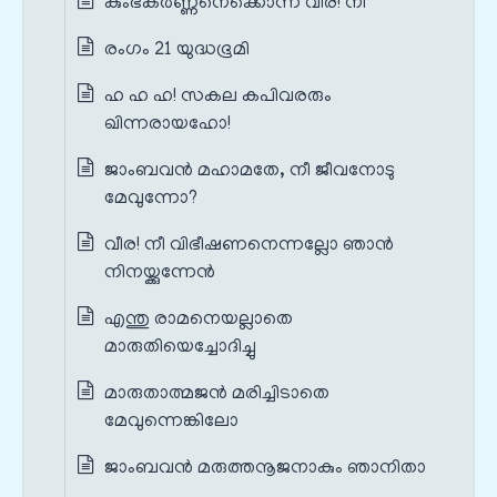
കുംഭകർണ്ണനെക്കൊന്ന വീര! നീ
രംഗം 21 യുദ്ധഭൂമി
ഹ ഹ ഹ! സകല കപിവരരും
ഖിന്നരായഹോ!
ജാംബവൻ മഹാമതേ, നീ ജീവനോടു
മേവുന്നോ?
വീര! നീ വിഭീഷണനെന്നല്ലോ ഞാൻ
നിനയ്ക്കുന്നേൻ
എന്തു രാമനെയല്ലാതെ
മാരുതിയെച്ചോദിച്ചു
മാരുതാത്മജൻ മരിച്ചിടാതെ
മേവുന്നെങ്കിലോ
ജാംബവൻ മരുത്തനൂജനാകും ഞാനിതാ