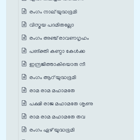
രംഗം നാല് യുദ്ധഭൂമി
വിസ്മയ പദമിതല്ലോ
രംഗം അഞ്ച് രാവണഗൃഹം
പങ്‌ക്തി കണ്ഠാ കേള്‍ക്ക
ഇന്ദ്രജിത്താകിയൊരു നീ
രംഗം ആറ് യുദ്ധഭൂമി
രാമ രാമ മഹാമതേ
പക്ഷി രാജ മഹാമതേ ശൃണു
രാമ രാമ മഹാമതേ തവ
രംഗം ഏഴ് യുദ്ധഭൂമി