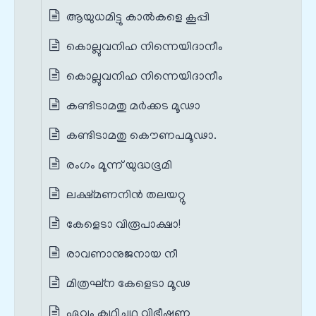
ആയുധമിട്ടു കാല്‍കളെ കൂപ്പി
കൊല്ലുവനിഹ നിന്നെയിദാനീം
കൊല്ലുവനിഹ നിന്നെയിദാനീം
കണ്ടിടാമതു മര്‍ക്കട മൂഢാ
കണ്ടിടാമതു കൌണപമൂഢാ.
രംഗം മൂന്ന് യുദ്ധഭൂമി
ലക്ഷ്മണനിന്‍ തലയറ്റു
കേളെടാ വിരൂപാക്ഷാ!
രാവണാനുജനായ നീ
മിത്രഘ്ന കേളെടാ മൂഢ
ഏവം കഥിച്ചഥ വിഭീഷണ