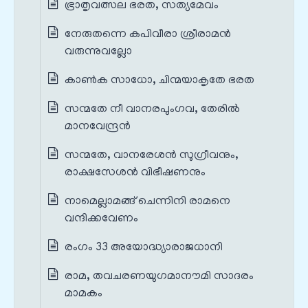
ഭ്രാതൃവത്സല ഭരത, സത്യമേവം
നേരുതന്നെ കപിവീരാ ശ്രീരാമൻ
വരുന്നുവല്ലോ
കാൺക സാധോ, ചിന്മയാകൃതേ ഭരത
സന്മതേ നീ വാനരപുംഗവ, തേരിൽ
മാനവേന്ദ്രൻ
സന്മതേ, വാനരേശൻ സുഗ്രീവനും,
രാക്ഷസേശൻ വിഭീഷണനും
നാമെല്ലാമങ്ങ് ചെന്നിനി രാമനെ
വന്ദിക്കവേണം
രംഗം 33 അയോദ്ധ്യാരാജധാനി
രാമ, തവചരണയുഗമാനൗമി സാദരം
മാമകം