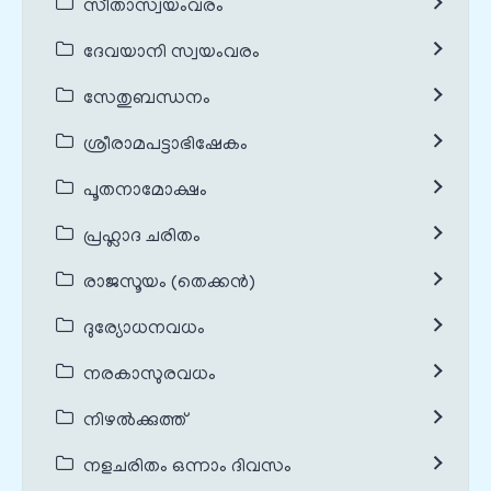
സീതാസ്വയംവരം
ദേവയാനി സ്വയംവരം
സേതുബന്ധനം
ശ്രീരാമപട്ടാഭിഷേകം
പൂതനാമോക്ഷം
പ്രഹ്ലാദ ചരിതം
രാജസൂയം (തെക്കൻ)
ദുര്യോധനവധം
നരകാസുരവധം
നിഴൽക്കുത്ത്
നളചരിതം ഒന്നാം ദിവസം