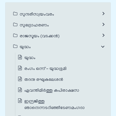
സുന്ദരീസ്വയംവരം
സുഭദ്രാഹരണം
രാജസൂയം (വടക്കൻ)
യുദ്ധം
യുദ്ധം
രംഗം ഒന്ന് - യുദ്ധഭൂമി
തദനു രഘുകുലേശന്‍
ഏവന്തിമിര്‍ത്തു കപിരാക്ഷസ
ഇന്ദ്രജിത്തു
ഞാനെന്നടറിഞ്ഞീടേണമംഗദാ