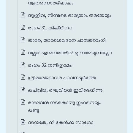
വളരുന്നൊരഭിലാഷം
സുഗ്രീവ, നിന്നുടെ ഭാര്യയാം രുമയേയും
രംഗം 31. കിഷ്കിന്ധ
താരേ, താരേശവദനേ ചാരുതരാംഗി
വല്ലഭ! എന്മനതാരിൽ മുന്നമേയുണ്ടല്ലോ
രംഗം 32 നന്ദിഗ്രാമം
ശ്രീരാമജടാധര പാവനമൂർത്തേ
കപിവീര, രഘുവീരൻ ഇവിടെനിന്നു
രാഘവൻ നടകൊണ്ടു ഗുഹനെയും
കണ്ടു
സന്മതേ, നീ കേൾക്ക സാധോ