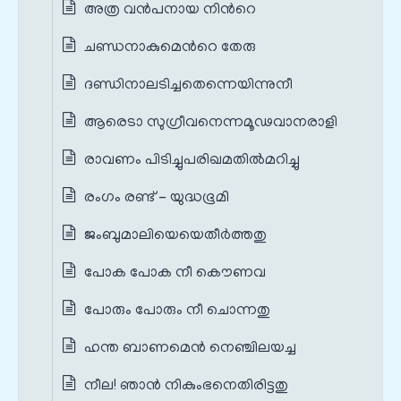
അത്ര വന്‍പനായ നിന്‍റെ
ചണ്ഡനാകുമെന്‍റെ തേരു
ദണ്ഡിനാലടിച്ചതെന്നെയിന്നുനീ
ആരെടാ സുഗ്രീവനെന്നമൂഢവാനരാളി
രാവണം പിടിച്ചുപരിഖമതില്‍മറിച്ചു
രംഗം രണ്ട് - യുദ്ധഭൂമി
ജംബുമാലിയെയെതീര്‍ത്തതു
പോക പോക നീ കൌണവ
പോരും പോരും നീ ചൊന്നതു
ഹന്ത ബാണമെൻ നെഞ്ചിലയച്ച
നീല! ഞാന്‍ നികുംഭനെതിരിട്ടതു