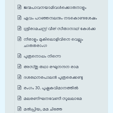
ജന്മപാവനയാമിവൾക്കൊരുനാളും
ഏവം പറഞ്ഞനലനും നടകൊണ്ടശേഷം
ശ്രീരാമചന്ദ്ര! വീര! സീതാനാഥ! കേൾക്ക
നീരാളും മുകിലൊളിവിനെ വെല്ലും
ചാരുതരാംഗ
പുത്രനൊപ്പം നിന്നെ
അസ്തു തഥാ രഘുനന്ദന രാമ
ദശരഥനരപാലൻ പുത്രരെക്കണ്ടു
രംഗം 30. പുഷ്പകവിമാനത്തിൽ
മലരണിഘനവേണീ സുലലാമേ
മൽപ്രിയ, മമ ചിത്തേ