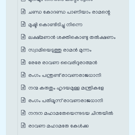
ചണ്ഡ കോദണ്ഡ പാണിയാം രാമന്റെ
മുഷ്ടി കൊണ്ടിടിച്ചു നിന്നെ
ലക്ഷ്മണൻ ശക്തികൊണ്ടു തൽക്ഷണം
സ്വാമിയെടുത്തു രാമൻ മുന്നം
രേരേ രാവണ വൈരിദുരാത്മൻ
രംഗം പന്ത്രണ്ട് രാവണരാജധാനി
നന്മ കരുതും ഹൃദയമുള്ള മന്ത്രികളേ
രംഗം പതിമൂന്ന് രാവണരാജധാനി
നന്ദന മഹാമതേയെന്നുടയ ചിന്തയിൽ
രാവണ മഹാമതേ കേൾക്ക