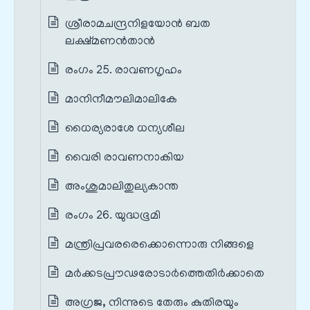
ശ്രീരാമചന്ദ്രനിളയോൻ ബത
ലക്ഷ്മണൻതാൻ
രംഗം 25. രാവണഗൃഹം
മാനിനീമൗലിമാലികേ
ധൈര്യരാശേ ധന്യശീല
വൈരി രാവണനാകിയ
അംശുമാലിതുല്യകാന്ത
രംഗം 26. യുദ്ധഭൂമി
മന്ത്രിപ്രവരരെക്കൊന്നൊരു നിങ്ങളെ
മർക്കടപ്രൗഢരോടാർത്തെതിർക്കാതെ
അഗ്രജ, നിന്നുടെ തേരും കുതിരയും