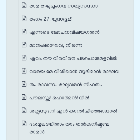
രാമ രഘുപുംഗവ സത്യസന്ധാ
രംഗം 27. യുദ്ധഭൂമി
എന്നുടെ ലോചനവിഷയഗതൻ
മാനുഷരാഘവ, നിന്നെ
ഏവം തൗ വീരവീരൗ പടപൊരുമളവിൽ
വാരയ മേ വിശിഖാൻ സുഭീമാൻ രാഘവ
തം രാവണം രഘുവരൻ നിഹതം
പൗലസ്ത്യ! മഹാത്മൻ! വീര!
ശത്രുസൂദന! എൻ കാന്ത! ചിത്തജാകാര!
ദശമുഖദയിതാം താം തൽകനിഷ്ഠഞ്ച
രാമൻ