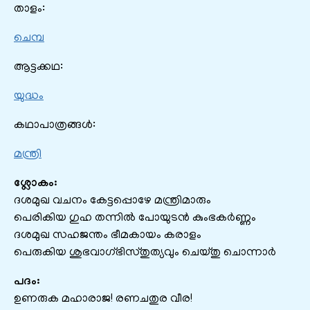
താളം:
ചെമ്പ
ആട്ടക്കഥ:
യുദ്ധം
കഥാപാത്രങ്ങൾ:
മന്ത്രി
ശ്ലോകം:
ദശമുഖ വചനം കേട്ടപ്പൊഴേ മന്ത്രിമാരും
പെരികിയ ഗുഹ തന്നിൽ പോയുടൻ കുംഭകർണ്ണം
ദശമുഖ സഹജന്തം ഭീമകായം കരാളം
പെരുകിയ ശുഭവാഗ്ഭിസ്തുത്യവും ചെയ്തു ചൊന്നാർ
പദം:
ഉണരുക മഹാരാജ! രണചതുര വീര!