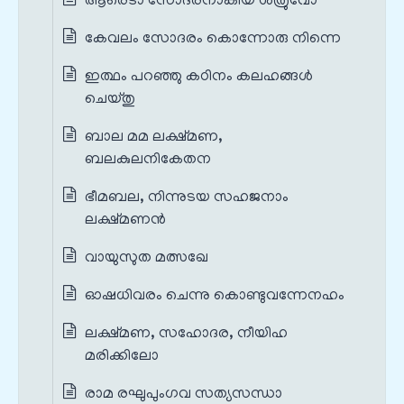
ആരെടാ സോദരനാകിയ ശത്രുവോ
കേവലം സോദരം കൊന്നോരു നിന്നെ
ഇത്ഥം പറഞ്ഞു കഠിനം കലഹങ്ങൾ
ചെയ്തു
ബാല മമ ലക്ഷ്മണ,
ബലകുലനികേതന
ഭീമബല, നിന്നുടയ സഹജനാം
ലക്ഷ്മണൻ
വായുസുത മത്സഖേ
ഓഷധിവരം ചെന്നു കൊണ്ടുവന്നേനഹം
ലക്ഷ്മണ, സഹോദര, നീയിഹ
മരിക്കിലോ
രാമ രഘുപുംഗവ സത്യസന്ധാ