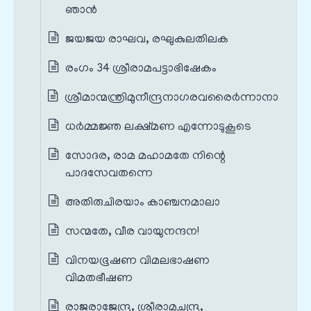
ഞാൻ
ജയജയ രാഘവ, രഘുകുലതിലക
രംഗം 34 ശ്രീരാമപട്ടാഭിഷേകം
ശ്രീമാന്മന്ത്രിമുനീന്ദ്രനാഗരവരൈർന്നാനാ
ധർമ്മജ്ഞ ലക്ഷ്മണ എന്നോടുകൂടെ
സോദര, രാമ മഹാമതേ നിന്റെ
പാദസേവതന്നെ
അതിരുചിരയാം കാഞ്ചനമാലാ
സന്മതേ, വീര വായുനന്ദന!
വിനയഭൂഷണ വിമലഭാഷണ
വിമതഭീഷണ
രാജരാജേന്ദ്ര, ശ്രീരാമചന്ദ്ര,