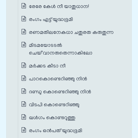
രേരേ കേൾ നീ യാതുധാന!
രംഗം എട്ട് യുദ്ധഭൂമി
രണമതിലനേകധാ ചതുരത കരുതുന്ന
മിടമയോടടൽ
ചെയ്`വാനരുതെന്നാകിലോ
മര്‍ക്കട കീടാ നീ
പാറകൊണ്ടെറിഞ്ഞു നിന്‍
ദണ്ഡു കൊണ്ടെറിഞ്ഞു നിന്‍
വിടപി കൊണ്ടെറിഞ്ഞു
ഖള്‍ഗം കൊണ്ടറുത്തു
രംഗം ഒൻപത് യുദ്ധഭൂമി