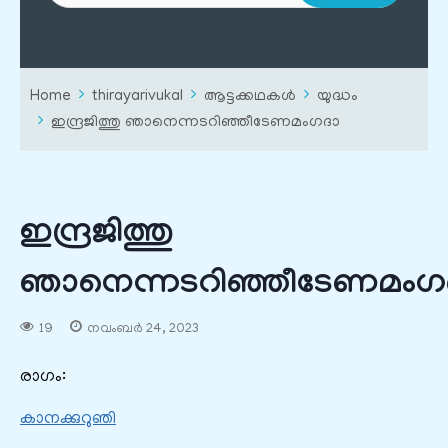
Home
thirayarivukal
ആട്ടക്കഥകൾ
യുദ്ധം
ഇന്ദ്രജിത്തു ഞാനെന്നടറിഞ്ഞീടേണമംഗദാ
ഇന്ദ്രജിത്തു
ഞാനെന്നടറിഞ്ഞീടേണമംഗ
19
നവംബർ 24, 2023
രാഗം:
കാനക്കുറുഞി