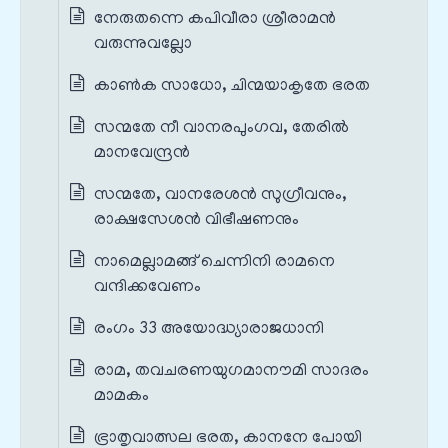
നേരുതന്നെ കപിവീരാ ശ്രീരാമൻ
വരുന്നുവല്ലോ
കാൺക സാധോ, ചിന്മയാകൃതേ ഭരത
സന്മതേ നീ വാനരപുംഗവ, തേരിൽ
മാനവേന്ദ്രൻ
സന്മതേ, വാനരേശൻ സുഗ്രീവനും,
രാക്ഷസേശൻ വിഭീഷണനും
നാമെല്ലാമങ്ങ് ചെന്നിനി രാമനെ
വന്ദിക്കവേണം
രംഗം 33 അയോദ്ധ്യാരാജധാനി
രാമ, തവചരണയുഗമാനൗമി സാദരം
മാമകം
ഭ്രാതൃവാത്സല ഭരത, കാനനേ പോയി