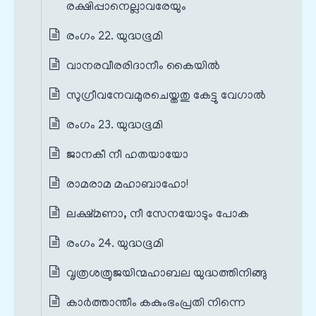
രക്ഷിപ്പാനെല്ലാവരേയും
രംഗം 22. യുദ്ധഭൂമി
വാനരവീരരിദാനീം കൈയിൽ
സുഗ്രീവനേവമുരചെയ്തതു കേട്ടു വേഗാൽ
രംഗം 23. യുദ്ധഭൂമി
ജാനകീ നീ ഹതയായോ
രാമരാമ മഹാബാഹോ!
ലക്ഷ്മണാ, നീ സേനയോടും പോക
രംഗം 24. യുദ്ധഭൂമി
വൃത്രശത്രുജയിന്മഹാബല യുദ്ധത്തിനിങ്ങു
കാർത്താന്തീം കകുംഭംപ്രതി നിന്നെ