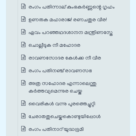
രംഗം പതിന്നാല് കുംഭകർണ്ണന്റെ ഗൃഹം
ഉണരുക മഹാരാജ! രണചതുര വീര!
ഏവം പറഞ്ഞഥദശാനന മന്ത്രിണസ്തേ
ചൊല്ലീടുക നീ മഹോദര
രാവണസോദര കേൾക്ക നീ വീര
രംഗം പതിനഞ്ച് രാവണസഭ
അത്ര സഹോദര എന്നാലെന്തു
കർത്തവ്യമെന്നുര ചെയ്ക
വൈരികൾ വന്നു പുരത്തെച്ചുറ്റി
ചേരാതതുചെയ്കകൊണ്ടുയിപ്പോൾ
രംഗം പതിനാറ് യുദ്ധഭൂമി