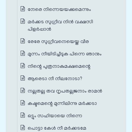
നേരെ നിന്നെയയക്കുമെന്നും
മര്‍ക്കട സുഗ്രീവ നിൻ വക്ഷസി
പിളര്‍പ്പാൻ
രേരേ സുഗ്രീവനെയെയ്ത വീര
മുന്നം നീയിടിച്ചീടുക പിന്നെ ഞാനും
നിന്റെ പുത്രനാകുമക്ഷമെന്റെ
ആരെടാ നീ നീലനോടാ?
നല്ലതല്ല തവ നൃപതല്ലജനാം രാമന്‍
കഷ്ടമെന്റെ മുന്നിലിന്നു മര്‍ക്കടാ
ഒട്ടും സഹിയായെ നിന്നെ
പൊട്ടാ കേൾ നീ മര്‍ക്കടമേ