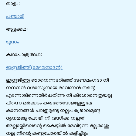
താളം:
പഞ്ചാരി
ആട്ടക്കഥ:
യുദ്ധം
കഥാപാത്രങ്ങൾ:
ഇന്ദ്രജിത്ത് (മേഘനാദൻ)
ഇന്ദ്രജിത്തു ഞാനെന്നടറിഞ്ഞീടേണമംഗദാ നീ
നന്ദനൻ ദശാസ്യനായ രാവണൻ തന്റെ
എന്നോടിന്നെതിര്‍പ്പതിന്നു നീ കിശോരനത്രയല്ല
പിന്നെ മര്‍ക്കടം കരുത്തോടാളല്ലേതുമേ
കാനനങ്ങൾ പലതുമുണ്ടു നല്ലപക്വജാലമുണ്ടു
നൂനമങ്ങു പോയി നീ വസിക്ക നല്ലത്
അല്ലായ്കിലെന്റെ കൈയ്യിൽ മേവിടുന്ന ഭല്ലമാശു
നല്ല നിന്റെ കണ്ഠചോരയിൽ കുളിച്ചിടും