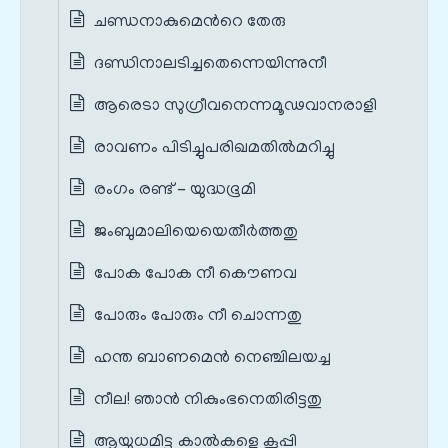
ചണ്ഡനാകുമെന്‍റെ തേരു
ദണ്ഡിനാലടിച്ചതെന്നെയിന്നുനീ
ആരെടാ സുഗ്രീവനെന്നമൂഢവാനരാളി
രാവണം പിടിച്ചുപരിഖമതില്‍മറിച്ചു
രംഗം രണ്ട് - യുദ്ധഭൂമി
ജംബുമാലിയെയെതീര്‍ത്തതു
പോക പോക നീ കൌണവ
പോരും പോരും നീ ചൊന്നതു
ഹന്ത ബാണമെൻ നെഞ്ചിലയച്ച
നീല! ഞാന്‍ നികുംഭനെതിരിട്ടതു
ആയുധമിട്ടു കാല്‍കളെ കൂപ്പി