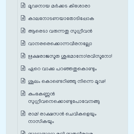
മൂഢനായ മർക്കട കിശോരാ
കാലനോടണയാതോടിപ്പോക
ആരെടാ വരുന്നതു സുഗ്രീവൻ
വാനരരെക്കൊന്നവീരനല്ലോ
ഋക്ഷരാജസൂത ശുഭമാനോ!രവിസൂനോ!
ഏറെ വാക്കു പറഞ്ഞതുകൊണ്ടും
ശൂലം കൊണ്ടെറിഞ്ഞു നിന്നെ മൂഢ!
കുംഭകണ്ണൻ
സുഗ്രീവനെക്കൊണ്ടുപോവേനങ്ങു
രാമ! രാക്ഷസൻ ചെവികളെയും
നാസികയും