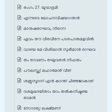
രംഗം 27. യുദ്ധഭൂമി
എന്നുടെ ലോചനവിഷയഗതൻ
മാനുഷരാഘവ, നിന്നെ
ഏവം തൗ വീരവീരൗ പടപൊരുമളവിൽ
വാരയ മേ വിശിഖാൻ സുഭീമാൻ രാഘവ
തം രാവണം രഘുവരൻ നിഹതം
പൗലസ്ത്യ! മഹാത്മൻ! വീര!
ശത്രുസൂദന! എൻ കാന്ത! ചിത്തജാകാര!
ദശമുഖദയിതാം താം തൽകനിഷ്ഠഞ്ച
രാമൻ
സോദര്യ: ലക്ഷ്മണ!