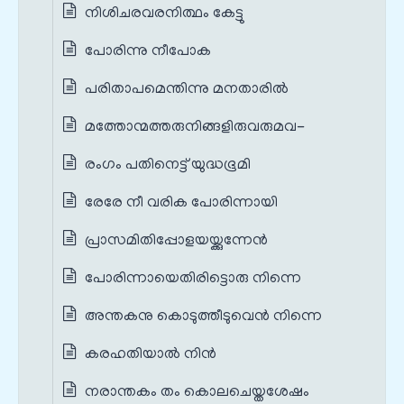
നിശിചരവരനിത്ഥം കേട്ടു
പോരിന്നു നീപോക
പരിതാപമെന്തിന്നു മനതാരിൽ
മത്തോന്മത്തരുനിങ്ങളിരുവരുമവ-
രംഗം പതിനെട്ട് യുദ്ധഭൂമി
രേരേ നീ വരിക പോരിന്നായി
പ്രാസമിതിപ്പോളയയ്ക്കുന്നേൻ
പോരിന്നായെതിരിട്ടൊരു നിന്നെ
അന്തകനു കൊടുത്തീടുവെൻ നിന്നെ
കരഹതിയാൽ നിൻ
നരാന്തകം തം കൊലചെയ്തശേഷം