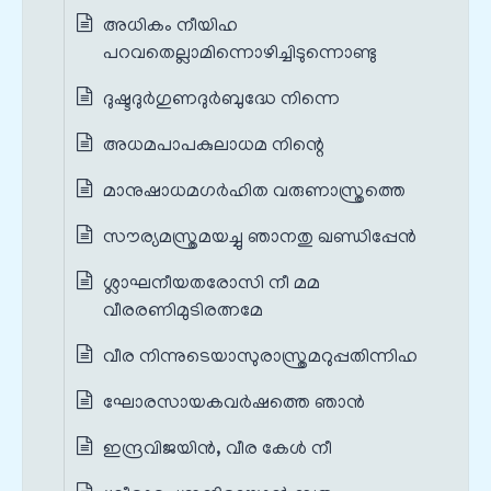
അധികം നീയിഹ
പറവതെല്ലാമിന്നൊഴിച്ചിടുന്നൊണ്ടു
ദുഷ്ടദുർഗുണദുർബുദ്ധേ നിന്നെ
അധമപാപകുലാധമ നിന്റെ
മാനുഷാധമഗർഹിത വരുണാസ്ത്രത്തെ
സൗര്യമസ്ത്രമയച്ചു ഞാനതു ഖണ്ഡിപ്പേൻ
ശ്ലാഘനീയതരോസി നീ മമ
വീരരണിമുടിരത്നമേ
വീര നിന്നുടെയാസുരാസ്ത്രമറുപ്പതിന്നിഹ
ഘോരസായകവർഷത്തെ ഞാൻ
ഇന്ദ്രവിജയിൻ, വീര കേൾ നീ