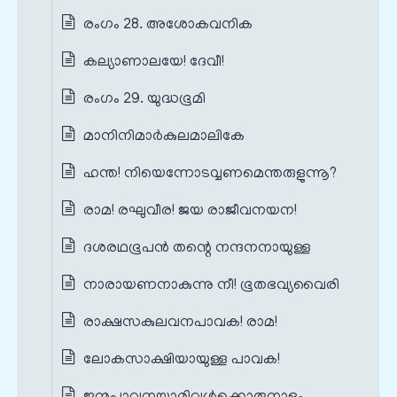
രംഗം 28. അശോകവനിക
കല്യാണാലയേ! ദേവീ!
രംഗം 29. യുദ്ധഭൂമി
മാനിനിമാർകുലമാലികേ
ഹന്ത! നിയെന്നോടവ്വണമെന്തരുളുന്നൂ?
രാമ! രഘുവീര! ജയ രാജീവനയന!
ദശരഥഭൂപൻ തന്റെ നന്ദനനായുള്ള
നാരായണനാകുന്നു നീ! ഭൂതഭവ്യവൈരി
രാക്ഷസകുലവനപാവക! രാമ!
ലോകസാക്ഷിയായുള്ള പാവക!