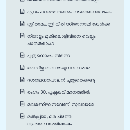
ജന്മപാവനയാമിവൾക്കൊരുനാളും
ഏവം പറഞ്ഞനലനും നടകൊണ്ടശേഷം
ശ്രീരാമചന്ദ്ര! വീര! സീതാനാഥ! കേൾക്ക
നീരാളും മുകിലൊളിവിനെ വെല്ലും
ചാരുതരാംഗ
പുത്രനൊപ്പം നിന്നെ
അസ്തു തഥാ രഘുനന്ദന രാമ
ദശരഥനരപാലൻ പുത്രരെക്കണ്ടു
രംഗം 30. പുഷ്പകവിമാനത്തിൽ
മലരണിഘനവേണീ സുലലാമേ
മൽപ്രിയ, മമ ചിത്തേ
വളരുന്നൊരഭിലാഷം