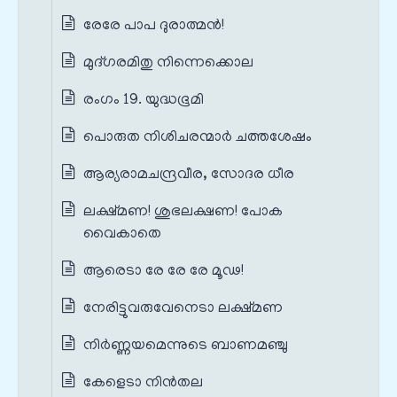
രേരേ പാപ ദുരാത്മൻ!
മുദ്ഗരമിതു നിന്നെക്കൊല
രംഗം 19. യുദ്ധഭൂമി
പൊരുത നിശിചരന്മാർ ചത്തശേഷം
ആര്യരാമചന്ദ്രവീര, സോദര ധീര
ലക്ഷ്മണ! ശുഭലക്ഷണ! പോക
വൈകാതെ
ആരെടാ രേ രേ രേ മൂഢ!
നേരിട്ടുവരുവേനെടാ ലക്ഷ്മണ
നിർണ്ണയമെന്നുടെ ബാണമഞ്ചു
കേളെടാ നിൻതല