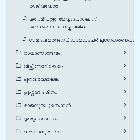
രാജീവനേത്ര
മത്സമീപത്തു മേവുംപോലെ നീ
മൽക്കുലധനം വച്ചു ഭജിക്ക
സമദവിമതജനവികടമകുടപരിലുഠനകരണപടു
രാവണോത്ഭവം
വിച്ഛിന്നാഭിഷേകം
പൂതനാമോക്ഷം
പ്രഹ്ലാദ ചരിതം
രാജസൂയം (തെക്കൻ)
ദുര്യോധനവധം
നരകാസുരവധം