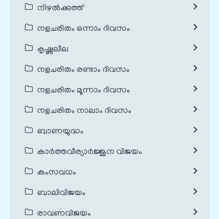
നിഴൽക്കുത്ത്
നളചരിതം ഒന്നാം ദിവസം
കൃഷ്ണലീല
നളചരിതം രണ്ടാം ദിവസം
നളചരിതം മൂന്നാം ദിവസം
നളചരിതം നാലാം ദിവസം
ബാണയുദ്ധം
കാർത്തവീര്യാർജ്ജുന വിജയം
കംസവധം
ബാലിവിജയം
രാവണവിജയം