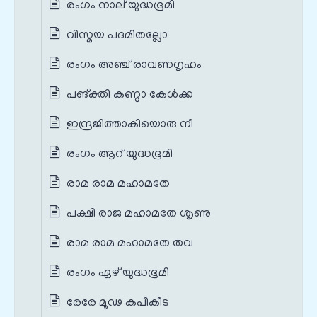
രംഗം നാല് യുദ്ധഭൂമി
വിസ്മയ പദമിതല്ലോ
രംഗം അഞ്ച് രാവണഗൃഹം
പങ്‌ക്തി കണ്ഠാ കേള്‍ക്ക
ഇന്ദ്രജിത്താകിയൊരു നീ
രംഗം ആറ് യുദ്ധഭൂമി
രാമ രാമ മഹാമതേ
പക്ഷി രാജ മഹാമതേ ശൃണു
രാമ രാമ മഹാമതേ തവ
രംഗം ഏഴ് യുദ്ധഭൂമി
രേരേ മൂഢ കപികീട