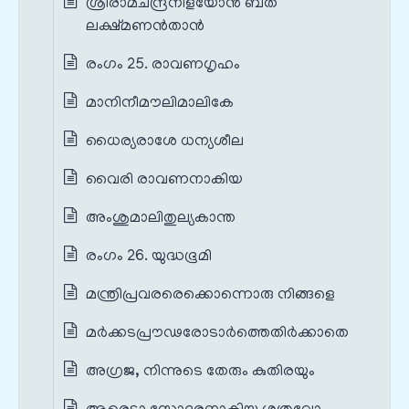
ശ്രീരാമചന്ദ്രനിളയോൻ ബത
ലക്ഷ്മണൻതാൻ
രംഗം 25. രാവണഗൃഹം
മാനിനീമൗലിമാലികേ
ധൈര്യരാശേ ധന്യശീല
വൈരി രാവണനാകിയ
അംശുമാലിതുല്യകാന്ത
രംഗം 26. യുദ്ധഭൂമി
മന്ത്രിപ്രവരരെക്കൊന്നൊരു നിങ്ങളെ
മർക്കടപ്രൗഢരോടാർത്തെതിർക്കാതെ
അഗ്രജ, നിന്നുടെ തേരും കുതിരയും