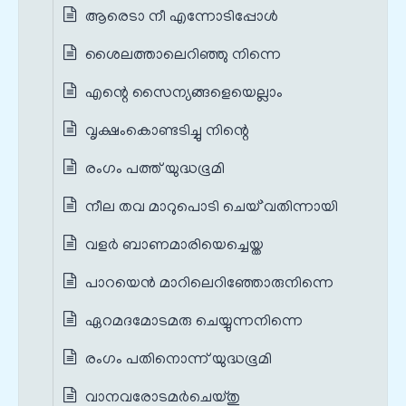
ആരെടാ നീ എന്നോടിപ്പോൾ
ശൈലത്താലെറിഞ്ഞു നിന്നെ
എന്റെ സൈന്യങ്ങളെയെല്ലാം
വൃക്ഷംകൊണ്ടടിച്ചു നിന്റെ
രംഗം പത്ത് യുദ്ധഭൂമി
നീല തവ മാറുപൊടി ചെയ്`വതിന്നായി
വളർ ബാണമാരിയെച്ചെയ്ത
പാറയെന്‍ മാറിലെറിഞ്ഞോരുനിന്നെ
ഏറമദമോടമരു ചെയ്യുന്നനിന്നെ
രംഗം പതിനൊന്ന് യുദ്ധഭൂമി
വാനവരോടമര്‍ചെയ്തു