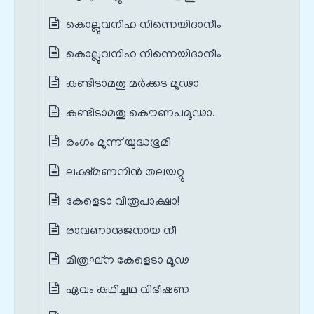
കൊല്ലുവനിഹ നിന്നെയിദാനീം
കൊല്ലുവനിഹ നിന്നെയിദാനീം
കണ്ടിടാമതു മര്‍ക്കട മൂഢാ
കണ്ടിടാമതു കൌണപമൂഢാ.
രംഗം മൂന്ന് യുദ്ധഭൂമി
ലക്ഷ്മണനിന്‍ തലയറ്റു
കേളെടാ വിരൂപാക്ഷാ!
രാവണാനുജനായ നീ
മിത്രഘ്ന കേളെടാ മൂഢ
ഏവം കഥിച്ചഥ വിഭീഷണ