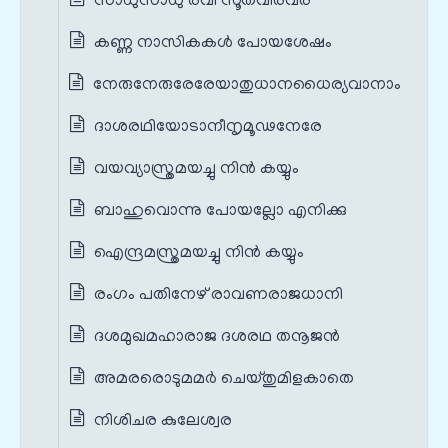
സാധുസാധു രവി സൂതവീരവര
കണ്ണ നാസികകൾ പോയശേഷം
നേരുനേരുരേരേയാതുധാനധൈര്യവാനാം
ദാശരഥിയോടാനീനൃമൂഢനേരേ
വയവ്യാസ്ത്രമയച്ചു നിൻ കയ്യും
ബാഹുവൊന്നു പോയല്ലോ എനിക്കു
ഐന്ദ്രമസ്ത്രമയച്ചു നിൻ കയ്യും
രംഗം പതിനേഴ് രാവണരാജധാനി
ദശമുഖമഹാരാജ ദശരഥ തനൂജൻ
അമരരൊടുമമർ ചെയ്തുമിളകാതെ
നിശിചര കുലേശ്വര