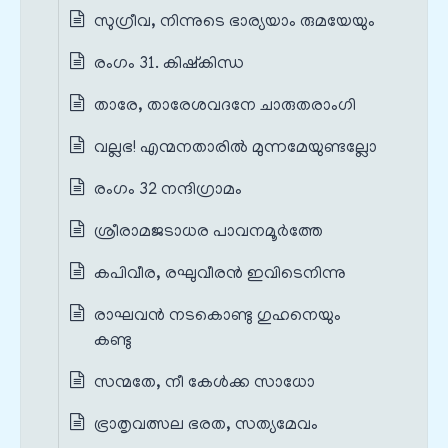
സുഗ്രീവ, നിന്നുടെ ഭാര്യയാം രുമയേയും
രംഗം 31. കിഷ്കിന്ധ
താരേ, താരേശവദനേ ചാരുതരാംഗി
വല്ലഭ! എന്മനതാരിൽ മുന്നമേയുണ്ടല്ലോ
രംഗം 32 നന്ദിഗ്രാമം
ശ്രീരാമജടാധര പാവനമൂർത്തേ
കപിവീര, രഘുവീരൻ ഇവിടെനിന്നു
രാഘവൻ നടകൊണ്ടു ഗുഹനെയും
കണ്ടു
സന്മതേ, നീ കേൾക്ക സാധോ
ഭ്രാതൃവത്സല ഭരത, സത്യമേവം