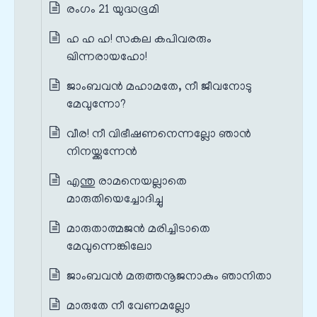
രംഗം 21 യുദ്ധഭൂമി
ഹ ഹ ഹ! സകല കപിവരരും
ഖിന്നരായഹോ!
ജാംബവൻ മഹാമതേ, നീ ജീവനോടു
മേവുന്നോ?
വീര! നീ വിഭീഷണനെന്നല്ലോ ഞാൻ
നിനയ്ക്കുന്നേൻ
എന്തു രാമനെയല്ലാതെ
മാരുതിയെച്ചോദിച്ചു
മാരുതാത്മജൻ മരിച്ചിടാതെ
മേവുന്നെങ്കിലോ
ജാംബവൻ മരുത്തനൂജനാകും ഞാനിതാ
മാരുതേ നീ വേണമല്ലോ