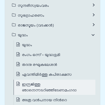
സുന്ദരീസ്വയംവരം
സുഭദ്രാഹരണം
രാജസൂയം (വടക്കൻ)
യുദ്ധം
യുദ്ധം
രംഗം ഒന്ന് - യുദ്ധഭൂമി
തദനു രഘുകുലേശന്‍
ഏവന്തിമിര്‍ത്തു കപിരാക്ഷസ
ഇന്ദ്രജിത്തു
ഞാനെന്നടറിഞ്ഞീടേണമംഗദാ
അത്ര വന്‍പനായ നിന്‍റെ