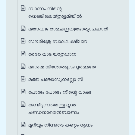
ബാണം നിന്റെ
നെഞ്ചിലെയ്തുഭൂമിയില്‍
മത്സഹജ രാമചന്ദ്രത്വത്ഭാര്യാപഹാരി
സൗമിത്രേ ബാലലക്ഷ്മണ
രേരേ വാട യാതുധാന
മാനുഷ കിശോരമൂഢ ദുര്‍മ്മതേ
മത്ത പഞ്ചാസ്യനല്ലോ നീ
പോരും പോരും നിന്റെ വാക്കു
കണ്ടീടുന്നതെന്തു മൂഢ
ചണ്ഡനാമെന്‍ബാണം
മുറിയും നിന്നുടെ കണ്ഠം നൂനം