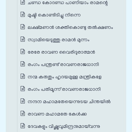
ചണ്ഡ കോദണ്ഡ പാണിയാം രാമന്റെ
മുഷ്ടി കൊണ്ടിടിച്ചു നിന്നെ
ലക്ഷ്മണൻ ശക്തികൊണ്ടു തൽക്ഷണം
സ്വാമിയെടുത്തു രാമൻ മുന്നം
രേരേ രാവണ വൈരിദുരാത്മൻ
രംഗം പന്ത്രണ്ട് രാവണരാജധാനി
നന്മ കരുതും ഹൃദയമുള്ള മന്ത്രികളേ
രംഗം പതിമൂന്ന് രാവണരാജധാനി
നന്ദന മഹാമതേയെന്നുടയ ചിന്തയിൽ
രാവണ മഹാമതേ കേൾക്ക
ദേവകളും വിഷ്ണുവുമിന്ദ്രനുമായ്‌വന്നു