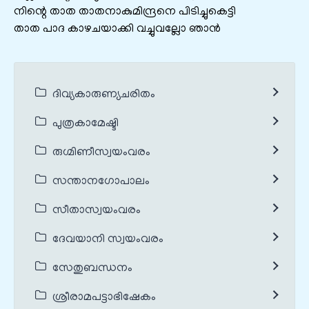
നിന്റെ താത താതനാകുമിന്ദ്രനെ പിടിച്ചുകെട്ടി
താത പാദ കാഴചയാക്കി വച്ചുവല്ലോ ഞാൻ
ദിവ്യകാരുണ്യചരിതം
പുത്രകാമേഷ്ടി
രുഗ്മിണീസ്വയംവരം
സന്താനഗോപാലം
സീതാസ്വയംവരം
ദേവയാനി സ്വയംവരം
സേതുബന്ധനം
ശ്രീരാമപട്ടാഭിഷേകം