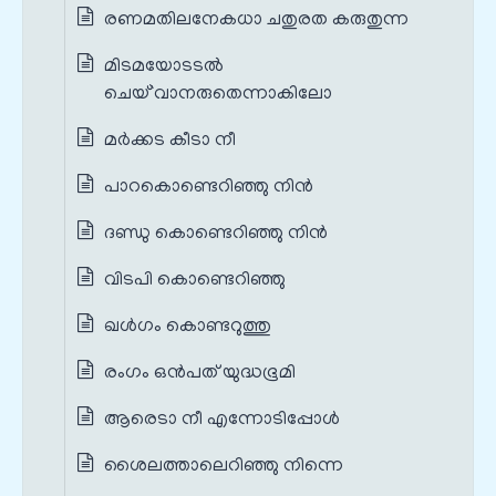
രണമതിലനേകധാ ചതുരത കരുതുന്ന
മിടമയോടടൽ
ചെയ്`വാനരുതെന്നാകിലോ
മര്‍ക്കട കീടാ നീ
പാറകൊണ്ടെറിഞ്ഞു നിന്‍
ദണ്ഡു കൊണ്ടെറിഞ്ഞു നിന്‍
വിടപി കൊണ്ടെറിഞ്ഞു
ഖള്‍ഗം കൊണ്ടറുത്തു
രംഗം ഒൻപത് യുദ്ധഭൂമി
ആരെടാ നീ എന്നോടിപ്പോൾ
ശൈലത്താലെറിഞ്ഞു നിന്നെ