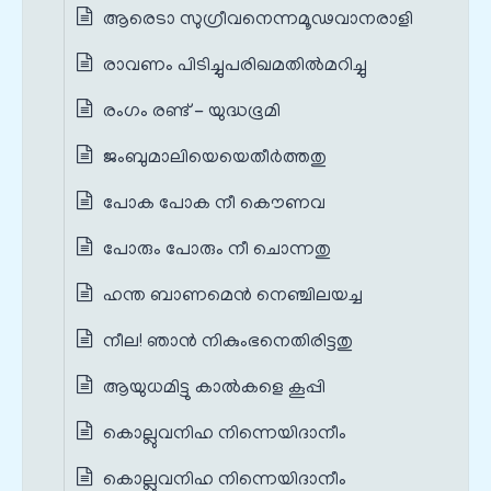
ആരെടാ സുഗ്രീവനെന്നമൂഢവാനരാളി
രാവണം പിടിച്ചുപരിഖമതില്‍മറിച്ചു
രംഗം രണ്ട് - യുദ്ധഭൂമി
ജംബുമാലിയെയെതീര്‍ത്തതു
പോക പോക നീ കൌണവ
പോരും പോരും നീ ചൊന്നതു
ഹന്ത ബാണമെൻ നെഞ്ചിലയച്ച
നീല! ഞാന്‍ നികുംഭനെതിരിട്ടതു
ആയുധമിട്ടു കാല്‍കളെ കൂപ്പി
കൊല്ലുവനിഹ നിന്നെയിദാനീം
കൊല്ലുവനിഹ നിന്നെയിദാനീം