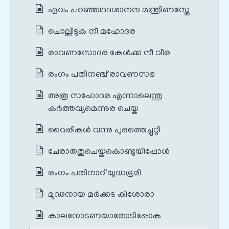
ഏവം പറഞ്ഞഥദശാനന മന്ത്രിണസ്തേ
ചൊല്ലീടുക നീ മഹോദര
രാവണസോദര കേൾക്ക നീ വീര
രംഗം പതിനഞ്ച് രാവണസഭ
അത്ര സഹോദര എന്നാലെന്തു
കർത്തവ്യമെന്നുര ചെയ്ക
വൈരികൾ വന്നു പുരത്തെച്ചുറ്റി
ചേരാതതുചെയ്കകൊണ്ടുയിപ്പോൾ
രംഗം പതിനാറ് യുദ്ധഭൂമി
മൂഢനായ മർക്കട കിശോരാ
കാലനോടണയാതോടിപ്പോക