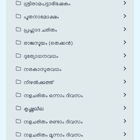
ശ്രീരാമപട്ടാഭിഷേകം
പൂതനാമോക്ഷം
പ്രഹ്ലാദ ചരിതം
രാജസൂയം (തെക്കൻ)
ദുര്യോധനവധം
നരകാസുരവധം
നിഴൽക്കുത്ത്
നളചരിതം ഒന്നാം ദിവസം
കൃഷ്ണലീല
നളചരിതം രണ്ടാം ദിവസം
നളചരിതം മൂന്നാം ദിവസം