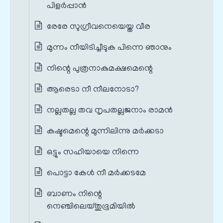
പിളര്‍പ്പാൻ
രേരേ സുഗ്രീവനെയെയ്ത വീര
മുന്നം നീയിടിച്ചീടുക പിന്നെ ഞാനും
നിന്റെ പുത്രനാകുമക്ഷമെന്റെ
ആരെടാ നീ നീലനോടാ?
നല്ലതല്ല തവ നൃപതല്ലജനാം രാമന്‍
കഷ്ടമെന്റെ മുന്നിലിന്നു മര്‍ക്കടാ
ഒട്ടും സഹിയായെ നിന്നെ
പൊട്ടാ കേൾ നീ മര്‍ക്കടമേ
ബാണം നിന്റെ
നെഞ്ചിലെയ്തുഭൂമിയില്‍