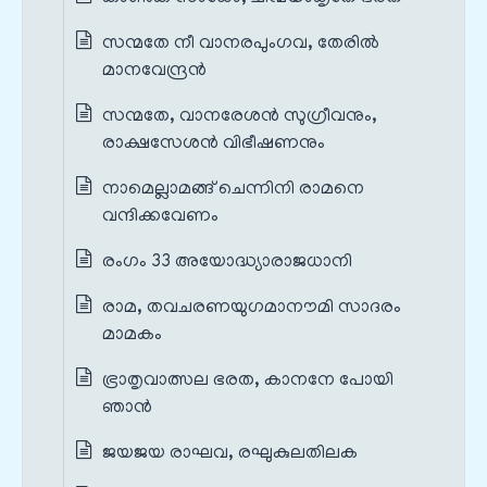
സന്മതേ നീ വാനരപുംഗവ, തേരിൽ
മാനവേന്ദ്രൻ
സന്മതേ, വാനരേശൻ സുഗ്രീവനും,
രാക്ഷസേശൻ വിഭീഷണനും
നാമെല്ലാമങ്ങ് ചെന്നിനി രാമനെ
വന്ദിക്കവേണം
രംഗം 33 അയോദ്ധ്യാരാജധാനി
രാമ, തവചരണയുഗമാനൗമി സാദരം
മാമകം
ഭ്രാതൃവാത്സല ഭരത, കാനനേ പോയി
ഞാൻ
ജയജയ രാഘവ, രഘുകുലതിലക