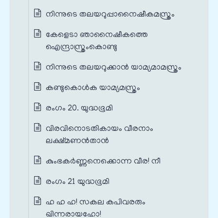
നിന്നുടെ തലയറുപ്പാനൈഷീകമസ്ത്രം
കേളെടാ ഞാനൈഷീകത്തെ
ഐന്ദ്രാസ്ത്രംകൊണ്ടു
നിന്നുടെ തലയറുക്കാൻ യാമ്യമാമസ്ത്രം
കണ്ടുകൊൾക യാമ്യമസ്ത്രം
രംഗം 20. യുദ്ധഭൂമി
വിരവിനൊടതികായം വീരനാം
ലക്ഷ്മണൻതാൻ
കുംഭകർണ്ണനെക്കൊന്ന വീര! നീ
രംഗം 21 യുദ്ധഭൂമി
ഹ ഹ ഹ! സകല കപിവരരും
ഖിന്നരായഹോ!