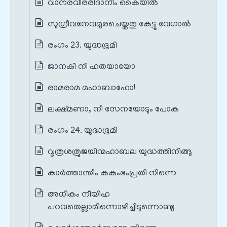
വാനരവീരരിദാനീം കൈയിൽ
സുഗ്രീവനേവമുരചെയ്തതു കേട്ടു വേഗാൽ
രംഗം 23. യുദ്ധഭൂമി
ജാനകീ നീ ഹതയായോ
രാമരാമ മഹാബാഹോ!
ലക്ഷ്മണാ, നീ സേനയോടും പോക
രംഗം 24. യുദ്ധഭൂമി
വൃത്രശത്രുജയിന്മഹാബല യുദ്ധത്തിനിങ്ങു
കാർത്താന്തീം കകുംഭംപ്രതി നിന്നെ
അധികം നീയിഹ
പറവതെല്ലാമിന്നൊഴിച്ചിടുന്നൊണ്ടു