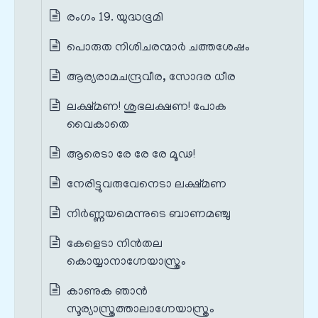
രംഗം 19. യുദ്ധഭൂമി
പൊരുത നിശിചരന്മാർ ചത്തശേഷം
ആര്യരാമചന്ദ്രവീര, സോദര ധീര
ലക്ഷ്മണ! ശുഭലക്ഷണ! പോക
വൈകാതെ
ആരെടാ രേ രേ രേ മൂഢ!
നേരിട്ടുവരുവേനെടാ ലക്ഷ്മണ
നിർണ്ണയമെന്നുടെ ബാണമഞ്ചു
കേളെടാ നിൻതല
കൊയ്യാനാഗ്നേയാസ്ത്രം
കാണുക ഞാൻ
സൂര്യാസ്ത്രത്താലാഗ്നേയാസ്ത്രം