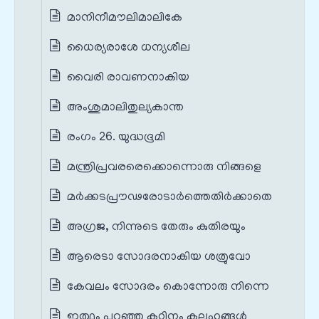
മാനിനീമൗലിമാലികേ
ധൈര്യരാശേ ധന്യശീല
വൈരി രാവണനാകിയ
അംശുമാലിതുല്യകാന്ത
രംഗം 26. യുദ്ധഭൂമി
മന്ത്രിപ്രവരരെക്കൊന്നൊരു നിങ്ങളെ
മർക്കടപ്രൗഢരോടാർത്തെതിർക്കാതെ
അഗ്രജ, നിന്നുടെ തേരും കുതിരയും
ആരെടാ സോദരനാകിയ ശത്രുവോ
കേവലം സോദരം കൊന്നോരു നിന്നെ
ഇത്ഥം പറഞ്ഞു കഠിനം കലഹങ്ങൾ