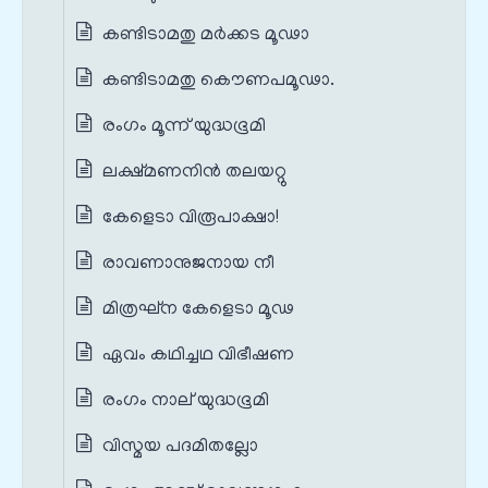
കണ്ടിടാമതു മര്‍ക്കട മൂഢാ
കണ്ടിടാമതു കൌണപമൂഢാ.
രംഗം മൂന്ന് യുദ്ധഭൂമി
ലക്ഷ്മണനിന്‍ തലയറ്റു
കേളെടാ വിരൂപാക്ഷാ!
രാവണാനുജനായ നീ
മിത്രഘ്ന കേളെടാ മൂഢ
ഏവം കഥിച്ചഥ വിഭീഷണ
രംഗം നാല് യുദ്ധഭൂമി
വിസ്മയ പദമിതല്ലോ