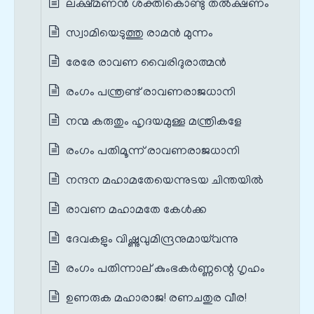
ലക്ഷ്മണൻ ശക്തികൊണ്ടു തൽക്ഷണം
സ്വാമിയെടുത്തു രാമൻ മുന്നം
രേരേ രാവണ വൈരിദുരാത്മൻ
രംഗം പന്ത്രണ്ട് രാവണരാജധാനി
നന്മ കരുതും ഹൃദയമുള്ള മന്ത്രികളേ
രംഗം പതിമൂന്ന് രാവണരാജധാനി
നന്ദന മഹാമതേയെന്നുടയ ചിന്തയിൽ
രാവണ മഹാമതേ കേൾക്ക
ദേവകളും വിഷ്ണുവുമിന്ദ്രനുമായ്‌വന്നു
രംഗം പതിന്നാല് കുംഭകർണ്ണന്റെ ഗൃഹം
ഉണരുക മഹാരാജ! രണചതുര വീര!