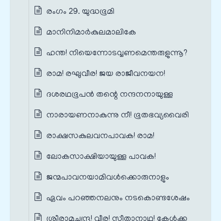
രംഗം 29. യുദ്ധഭൂമി
മാനിനിമാർകുലമാലികേ
ഹന്ത! നിയെന്നോടവ്വണമെന്തരുളുന്നൂ?
രാമ! രഘുവീര! ജയ രാജീവനയന!
ദശരഥഭൂപൻ തന്റെ നന്ദനനായുള്ള
നാരായണനാകുന്നു നീ! ഭൂതഭവ്യവൈരി
രാക്ഷസകുലവനപാവക! രാമ!
ലോകസാക്ഷിയായുള്ള പാവക!
ജന്മപാവനയാമിവൾക്കൊരുനാളും
ഏവം പറഞ്ഞനലനും നടകൊണ്ടശേഷം
ശ്രീരാമചന്ദ്ര! വീര! സീതാനാഥ! കേൾക്ക