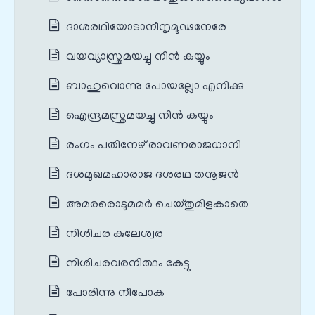
ദാശരഥിയോടാനീനൃമൂഢനേരേ
വയവ്യാസ്ത്രമയച്ചു നിൻ കയ്യും
ബാഹുവൊന്നു പോയല്ലോ എനിക്കു
ഐന്ദ്രമസ്ത്രമയച്ചു നിൻ കയ്യും
രംഗം പതിനേഴ് രാവണരാജധാനി
ദശമുഖമഹാരാജ ദശരഥ തനൂജൻ
അമരരൊടുമമർ ചെയ്തുമിളകാതെ
നിശിചര കുലേശ്വര
നിശിചരവരനിത്ഥം കേട്ടു
പോരിന്നു നീപോക