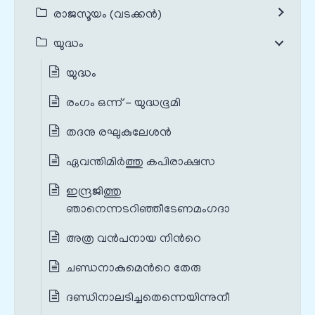
രാജസൂയം (വടക്കൻ)
യുദ്ധം
യുദ്ധം
രംഗം ഒന്ന് - യുദ്ധഭൂമി
തദനു രഘുകുലേശന്‍
ഏവന്തിമിര്‍ത്തു കപിരാക്ഷസ
ഇന്ദ്രജിത്തു
ഞാനെന്നടറിഞ്ഞീടേണമംഗദാ
അത്ര വന്‍പനായ നിന്‍റെ
ചണ്ഡനാകുമെന്‍റെ തേരു
ദണ്ഡിനാലടിച്ചതെന്നെയിന്നുനീ