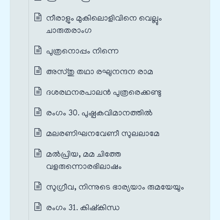
നീരാളും മുകിലൊളിവിനെ വെല്ലും
ചാരുതരാംഗ
പുത്രനൊപ്പം നിന്നെ
അസ്തു തഥാ രഘുനന്ദന രാമ
ദശരഥനരപാലൻ പുത്രരെക്കണ്ടു
രംഗം 30. പുഷ്പകവിമാനത്തിൽ
മലരണിഘനവേണീ സുലലാമേ
മൽപ്രിയ, മമ ചിത്തേ
വളരുന്നൊരഭിലാഷം
സുഗ്രീവ, നിന്നുടെ ഭാര്യയാം രുമയേയും
രംഗം 31. കിഷ്കിന്ധ