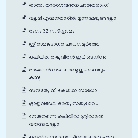
താരേ, താരേശവദനേ ചാരുതരാംഗി
വല്ലഭ! എന്മനതാരിൽ മുന്നമേയുണ്ടല്ലോ
രംഗം 32 നന്ദിഗ്രാമം
ശ്രീരാമജടാധര പാവനമൂർത്തേ
കപിവീര, രഘുവീരൻ ഇവിടെനിന്നു
രാഘവൻ നടകൊണ്ടു ഗുഹനെയും
കണ്ടു
സന്മതേ, നീ കേൾക്ക സാധോ
ഭ്രാതൃവത്സല ഭരത, സത്യമേവം
നേരുതന്നെ കപിവീരാ ശ്രീരാമൻ
വരുന്നുവല്ലോ
കാൺക സാധോ, ചിന്മയാകൃതേ ഭരത