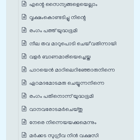
എന്റെ സൈന്യങ്ങളെയെല്ലാം
വൃക്ഷംകൊണ്ടടിച്ചു നിന്റെ
രംഗം പത്ത് യുദ്ധഭൂമി
നീല തവ മാറുപൊടി ചെയ്`വതിന്നായി
വളർ ബാണമാരിയെച്ചെയ്ത
പാറയെന്‍ മാറിലെറിഞ്ഞോരുനിന്നെ
ഏറമദമോടമരു ചെയ്യുന്നനിന്നെ
രംഗം പതിനൊന്ന് യുദ്ധഭൂമി
വാനവരോടമര്‍ചെയ്തു
നേരെ നിന്നെയയക്കുമെന്നും
മര്‍ക്കട സുഗ്രീവ നിൻ വക്ഷസി