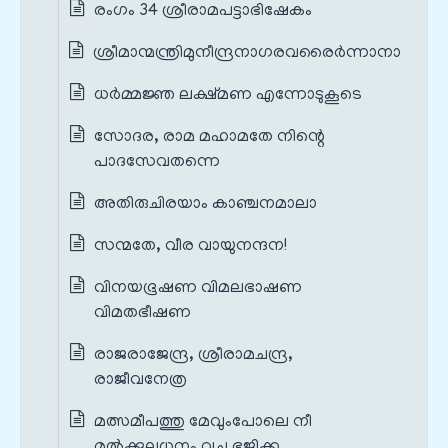
രംഗം 34 ശ്രീരാമപട്ടാഭിഷേകം
ശ്രീമാന്മന്ത്രിമുനീന്ദ്രനാഗരവരൈർന്നാനാ
ധർമ്മജ്ഞ ലക്ഷ്മണ എന്നോടുകൂടെ
സോദര, രാമ മഹാമതേ നിന്റെ
പാദസേവതന്നെ
അതിരുചിരയാം കാഞ്ചനമാലാ
സന്മതേ, വീര വായുനന്ദന!
വിനയഭൂഷണ വിമലഭാഷണ
വിമതഭീഷണ
രാജരാജേന്ദ്ര, ശ്രീരാമചന്ദ്ര,
രാജീവനേത്ര
മത്സമീപത്തു മേവുംപോലെ നീ
മൽക്കുലധനം വച്ചു ഭജിക്ക