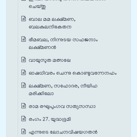
ചെയ്തു
ബാല മമ ലക്ഷ്മണ,
ബലകുലനികേതന
ഭീമബല, നിന്നുടയ സഹജനാം
ലക്ഷ്മണൻ
വായുസുത മത്സഖേ
ഓഷധിവരം ചെന്നു കൊണ്ടുവന്നേനഹം
ലക്ഷ്മണ, സഹോദര, നീയിഹ
മരിക്കിലോ
രാമ രഘുപുംഗവ സത്യസന്ധാ
രംഗം 27. യുദ്ധഭൂമി
എന്നുടെ ലോചനവിഷയഗതൻ