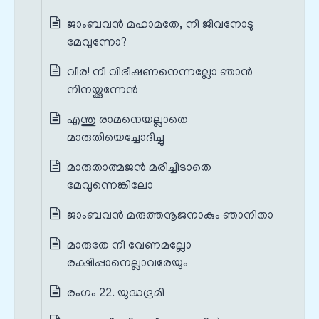
ജാംബവൻ മഹാമതേ, നീ ജീവനോടു
മേവുന്നോ?
വീര! നീ വിഭീഷണനെന്നല്ലോ ഞാൻ
നിനയ്ക്കുന്നേൻ
എന്തു രാമനെയല്ലാതെ
മാരുതിയെച്ചോദിച്ചു
മാരുതാത്മജൻ മരിച്ചിടാതെ
മേവുന്നെങ്കിലോ
ജാംബവൻ മരുത്തനൂജനാകും ഞാനിതാ
മാരുതേ നീ വേണമല്ലോ
രക്ഷിപ്പാനെല്ലാവരേയും
രംഗം 22. യുദ്ധഭൂമി