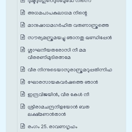
ദുഷ്ടദുർഗുണദുർബുദ്ധേ നിന്നെ
അധമപാപകുലാധമ നിന്റെ
മാനുഷാധമഗർഹിത വരുണാസ്ത്രത്തെ
സൗര്യമസ്ത്രമയച്ചു ഞാനതു ഖണ്ഡിപ്പേൻ
ശ്ലാഘനീയതരോസി നീ മമ
വീരരണിമുടിരത്നമേ
വീര നിന്നുടെയാസുരാസ്ത്രമറുപ്പതിന്നിഹ
ഘോരസായകവർഷത്തെ ഞാൻ
ഇന്ദ്രവിജയിൻ, വീര കേൾ നീ
ശ്രീരാമചന്ദ്രനിളയോൻ ബത
ലക്ഷ്മണൻതാൻ
രംഗം 25. രാവണഗൃഹം