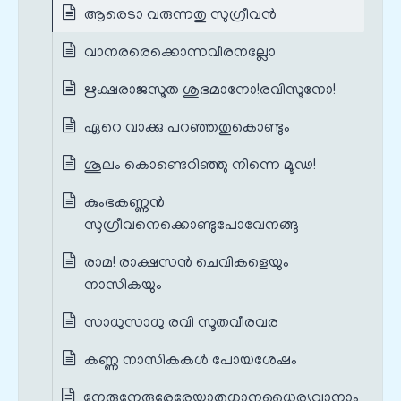
ആരെടാ വരുന്നതു സുഗ്രീവൻ
വാനരരെക്കൊന്നവീരനല്ലോ
ഋക്ഷരാജസൂത ശുഭമാനോ!രവിസൂനോ!
ഏറെ വാക്കു പറഞ്ഞതുകൊണ്ടും
ശൂലം കൊണ്ടെറിഞ്ഞു നിന്നെ മൂഢ!
കുംഭകണ്ണൻ
സുഗ്രീവനെക്കൊണ്ടുപോവേനങ്ങു
രാമ! രാക്ഷസൻ ചെവികളെയും
നാസികയും
സാധുസാധു രവി സൂതവീരവര
കണ്ണ നാസികകൾ പോയശേഷം
നേരുനേരുരേരേയാതുധാനധൈര്യവാനാം