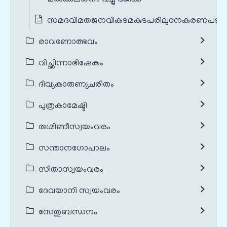
സമദവിമതജനവികടമകുടപരിലുഠനകരണപടു
രാവണോത്ഭവം
വിച്ഛിന്നാഭിഷേകം
ദിവ്യകാരുണ്യചരിതം
പുത്രകാമേഷ്ടി
രുഗ്മിണീസ്വയംവരം
സന്താനഗോപാലം
സീതാസ്വയംവരം
ദേവയാനി സ്വയംവരം
സേതുബന്ധനം