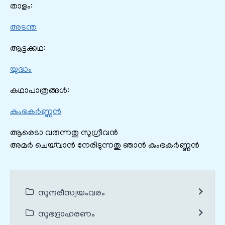
താളം:
അടന്ത
ആട്ടക്കഥ:
യുദ്ധം
കഥാപാത്രങ്ങൾ:
കുംഭകർണ്ണൻ
ആരെടാ വരുന്നതു സുഗ്രീവൻ
അമർ ചെയ്‌വാൻ നേരിടുന്നതു ഞാൻ കുംഭകർണ്ണൻ
സുന്ദരീസ്വയംവരം
സുഭദ്രാഹരണം