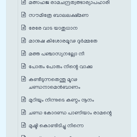
മത്സഹജ രാമചന്ദ്രത്വത്ഭാര്യാപഹാരി
സൗമിത്രേ ബാലലക്ഷ്മണ
രേരേ വാട യാതുധാന
മാനുഷ കിശോരമൂഢ ദുര്‍മ്മതേ
മത്ത പഞ്ചാസ്യനല്ലോ നീ
പോരും പോരും നിന്റെ വാക്കു
കണ്ടീടുന്നതെന്തു മൂഢ
ചണ്ഡനാമെന്‍ബാണം
മുറിയും നിന്നുടെ കണ്ഠം നൂനം
ചണ്ഡ കോദണ്ഡ പാണിയാം രാമന്റെ
മുഷ്ടി കൊണ്ടിടിച്ചു നിന്നെ