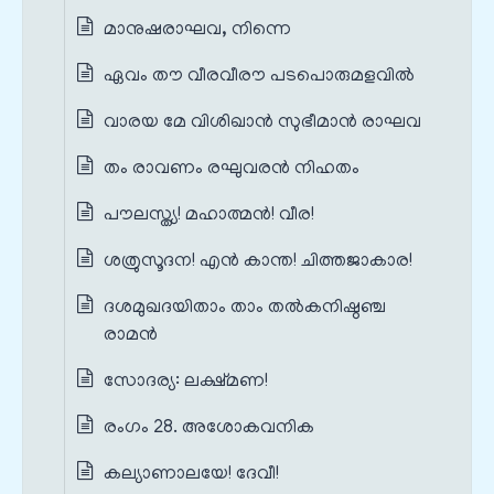
മാനുഷരാഘവ, നിന്നെ
ഏവം തൗ വീരവീരൗ പടപൊരുമളവിൽ
വാരയ മേ വിശിഖാൻ സുഭീമാൻ രാഘവ
തം രാവണം രഘുവരൻ നിഹതം
പൗലസ്ത്യ! മഹാത്മൻ! വീര!
ശത്രുസൂദന! എൻ കാന്ത! ചിത്തജാകാര!
ദശമുഖദയിതാം താം തൽകനിഷ്ഠഞ്ച
രാമൻ
സോദര്യ: ലക്ഷ്മണ!
രംഗം 28. അശോകവനിക
കല്യാണാലയേ! ദേവീ!