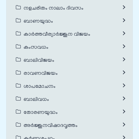
നളചരിതം നാലാം ദിവസം
ബാണയുദ്ധം
കാർത്തവീര്യാർജ്ജുന വിജയം
കംസവധം
ബാലിവിജയം
രാവണവിജയം
ശാപമോചനം
ബാലിവധം
തോരണയുദ്ധം
അർജ്ജുനവിഷാദവൃത്തം
കർണ്ണശപഥം