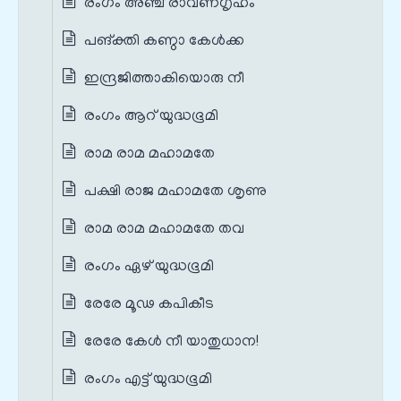
രംഗം അഞ്ച് രാവണഗൃഹം
പങ്‌ക്തി കണ്ഠാ കേള്‍ക്ക
ഇന്ദ്രജിത്താകിയൊരു നീ
രംഗം ആറ് യുദ്ധഭൂമി
രാമ രാമ മഹാമതേ
പക്ഷി രാജ മഹാമതേ ശൃണു
രാമ രാമ മഹാമതേ തവ
രംഗം ഏഴ് യുദ്ധഭൂമി
രേരേ മൂഢ കപികീട
രേരേ കേൾ നീ യാതുധാന!
രംഗം എട്ട് യുദ്ധഭൂമി