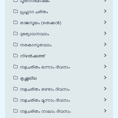
പൂതനാമോക്ഷം
പ്രഹ്ലാദ ചരിതം
രാജസൂയം (തെക്കൻ)
ദുര്യോധനവധം
നരകാസുരവധം
നിഴൽക്കുത്ത്
നളചരിതം ഒന്നാം ദിവസം
കൃഷ്ണലീല
നളചരിതം രണ്ടാം ദിവസം
നളചരിതം മൂന്നാം ദിവസം
നളചരിതം നാലാം ദിവസം