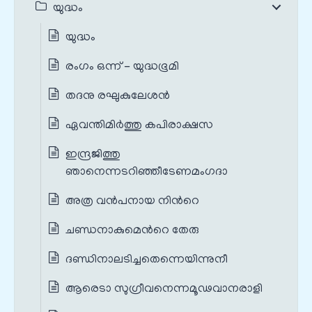
യുദ്ധം
യുദ്ധം
രംഗം ഒന്ന് - യുദ്ധഭൂമി
തദനു രഘുകുലേശന്‍
ഏവന്തിമിര്‍ത്തു കപിരാക്ഷസ
ഇന്ദ്രജിത്തു
ഞാനെന്നടറിഞ്ഞീടേണമംഗദാ
അത്ര വന്‍പനായ നിന്‍റെ
ചണ്ഡനാകുമെന്‍റെ തേരു
ദണ്ഡിനാലടിച്ചതെന്നെയിന്നുനീ
ആരെടാ സുഗ്രീവനെന്നമൂഢവാനരാളി