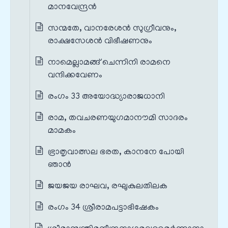
മാനവേന്ദ്രൻ
സന്മതേ, വാനരേശൻ സുഗ്രീവനും,
രാക്ഷസേശൻ വിഭീഷണനും
നാമെല്ലാമങ്ങ് ചെന്നിനി രാമനെ
വന്ദിക്കവേണം
രംഗം 33 അയോദ്ധ്യാരാജധാനി
രാമ, തവചരണയുഗമാനൗമി സാദരം
മാമകം
ഭ്രാതൃവാത്സല ഭരത, കാനനേ പോയി
ഞാൻ
ജയജയ രാഘവ, രഘുകുലതിലക
രംഗം 34 ശ്രീരാമപട്ടാഭിഷേകം