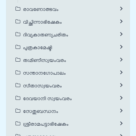
രാവണോത്ഭവം
വിച്ഛിന്നാഭിഷേകം
ദിവ്യകാരുണ്യചരിതം
പുത്രകാമേഷ്ടി
രുഗ്മിണീസ്വയംവരം
സന്താനഗോപാലം
സീതാസ്വയംവരം
ദേവയാനി സ്വയംവരം
സേതുബന്ധനം
ശ്രീരാമപട്ടാഭിഷേകം