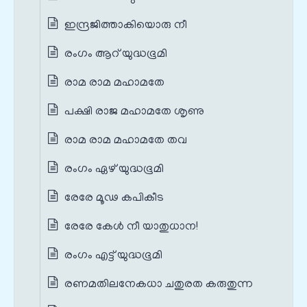
ഇന്ദ്രജിത്താകിയൊരു നീ
രംഗം ആറ് യുദ്ധഭൂമി
രാമ രാമ മഹാമതേ
പക്ഷി രാജ മഹാമതേ ശൃണു
രാമ രാമ മഹാമതേ തവ
രംഗം ഏഴ് യുദ്ധഭൂമി
രേരേ മൂഢ കപികീട
രേരേ കേൾ നീ യാതുധാന!
രംഗം എട്ട് യുദ്ധഭൂമി
രണമതിലനേകധാ ചതുരത കരുതുന്ന