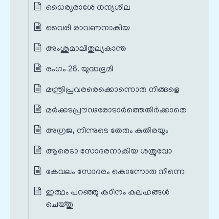
ധൈര്യരാശേ ധന്യശീല
വൈരി രാവണനാകിയ
അംശുമാലിതുല്യകാന്ത
രംഗം 26. യുദ്ധഭൂമി
മന്ത്രിപ്രവരരെക്കൊന്നൊരു നിങ്ങളെ
മർക്കടപ്രൗഢരോടാർത്തെതിർക്കാതെ
അഗ്രജ, നിന്നുടെ തേരും കുതിരയും
ആരെടാ സോദരനാകിയ ശത്രുവോ
കേവലം സോദരം കൊന്നോരു നിന്നെ
ഇത്ഥം പറഞ്ഞു കഠിനം കലഹങ്ങൾ
ചെയ്തു