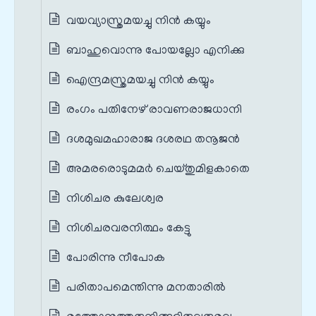
വയവ്യാസ്ത്രമയച്ചു നിൻ കയ്യും
ബാഹുവൊന്നു പോയല്ലോ എനിക്കു
ഐന്ദ്രമസ്ത്രമയച്ചു നിൻ കയ്യും
രംഗം പതിനേഴ് രാവണരാജധാനി
ദശമുഖമഹാരാജ ദശരഥ തനൂജൻ
അമരരൊടുമമർ ചെയ്തുമിളകാതെ
നിശിചര കുലേശ്വര
നിശിചരവരനിത്ഥം കേട്ടു
പോരിന്നു നീപോക
പരിതാപമെന്തിന്നു മനതാരിൽ