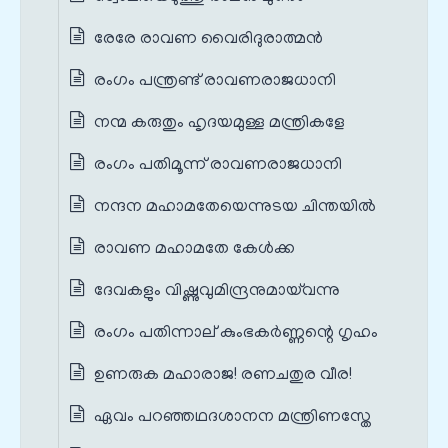
രേരേ രാവണ വൈരിദുരാത്മൻ
രംഗം പന്ത്രണ്ട് രാവണരാജധാനി
നന്മ കരുതും ഹൃദയമുള്ള മന്ത്രികളേ
രംഗം പതിമൂന്ന് രാവണരാജധാനി
നന്ദന മഹാമതേയെന്നുടയ ചിന്തയിൽ
രാവണ മഹാമതേ കേൾക്ക
ദേവകളും വിഷ്ണുവുമിന്ദ്രനുമായ്‌വന്നു
രംഗം പതിന്നാല് കുംഭകർണ്ണന്റെ ഗൃഹം
ഉണരുക മഹാരാജ! രണചതുര വീര!
ഏവം പറഞ്ഞഥദശാനന മന്ത്രിണസ്തേ