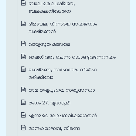
ബാല മമ ലക്ഷ്മണ,
ബലകുലനികേതന
ഭീമബല, നിന്നുടയ സഹജനാം
ലക്ഷ്മണൻ
വായുസുത മത്സഖേ
ഓഷധിവരം ചെന്നു കൊണ്ടുവന്നേനഹം
ലക്ഷ്മണ, സഹോദര, നീയിഹ
മരിക്കിലോ
രാമ രഘുപുംഗവ സത്യസന്ധാ
രംഗം 27. യുദ്ധഭൂമി
എന്നുടെ ലോചനവിഷയഗതൻ
മാനുഷരാഘവ, നിന്നെ