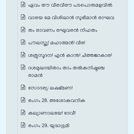
ഏവം തൗ വീരവീരൗ പടപൊരുമളവിൽ
വാരയ മേ വിശിഖാൻ സുഭീമാൻ രാഘവ
തം രാവണം രഘുവരൻ നിഹതം
പൗലസ്ത്യ! മഹാത്മൻ! വീര!
ശത്രുസൂദന! എൻ കാന്ത! ചിത്തജാകാര!
ദശമുഖദയിതാം താം തൽകനിഷ്ഠഞ്ച
രാമൻ
സോദര്യ: ലക്ഷ്മണ!
രംഗം 28. അശോകവനിക
കല്യാണാലയേ! ദേവീ!
രംഗം 29. യുദ്ധഭൂമി