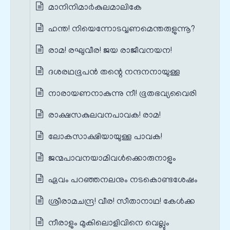
മാനിനിമാർകുലമാലികേ
ഹന്ത! നിയെന്നോടവ്വണമെന്തരുളുന്നൂ?
രാമ! രഘുവീര! ജയ രാജീവനയന!
ദശരഥഭൂപൻ തന്റെ നന്ദനനായുള്ള
നാരായണനാകുന്നു നീ! ഭൂതഭവ്യവൈരി
രാക്ഷസകുലവനപാവക! രാമ!
ലോകസാക്ഷിയായുള്ള പാവക!
ജന്മപാവനയാമിവൾക്കൊരുനാളും
ഏവം പറഞ്ഞനലനും നടകൊണ്ടശേഷം
ശ്രീരാമചന്ദ്ര! വീര! സീതാനാഥ! കേൾക്ക
നീരാളും മുകിലൊളിവിനെ വെല്ലും