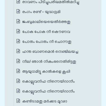
രാവണം പിടിച്ചുപരിഖമതില്‍മറിച്ചു
രംഗം രണ്ട് - യുദ്ധഭൂമി
ജംബുമാലിയെയെതീര്‍ത്തതു
പോക പോക നീ കൌണവ
പോരും പോരും നീ ചൊന്നതു
ഹന്ത ബാണമെൻ നെഞ്ചിലയച്ച
നീല! ഞാന്‍ നികുംഭനെതിരിട്ടതു
ആയുധമിട്ടു കാല്‍കളെ കൂപ്പി
കൊല്ലുവനിഹ നിന്നെയിദാനീം
കൊല്ലുവനിഹ നിന്നെയിദാനീം
കണ്ടിടാമതു മര്‍ക്കട മൂഢാ