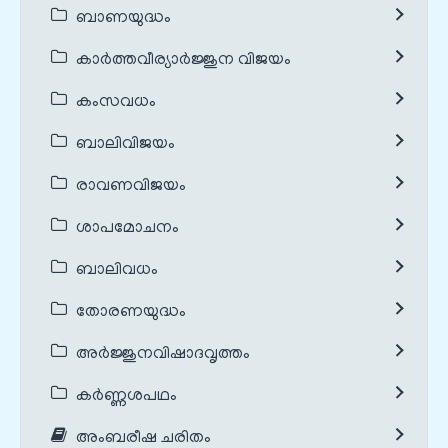
ബാണയുദ്ധം
കാർത്തവീര്യാർജ്ജുന വിജയം
കംസവധം
ബാലിവിജയം
രാവണവിജയം
ശാപമോചനം
ബാലിവധം
തോരണയുദ്ധം
അർജ്ജുനവിഷാദവൃത്തം
കർണ്ണശപഥം
അംബരീഷ ചരിതം