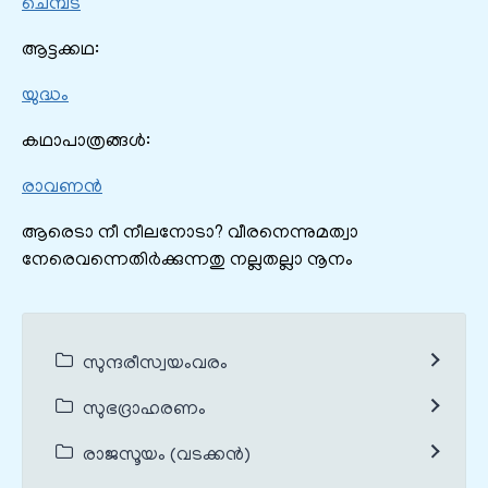
ചെമ്പട
ആട്ടക്കഥ:
യുദ്ധം
കഥാപാത്രങ്ങൾ:
രാവണന്‍
ആരെടാ നീ നീലനോടാ? വീരനെന്നുമത്വാ
നേരെവന്നെതിര്‍ക്കുന്നതു നല്ലതല്ലാ നൂനം
സുന്ദരീസ്വയംവരം
സുഭദ്രാഹരണം
രാജസൂയം (വടക്കൻ)