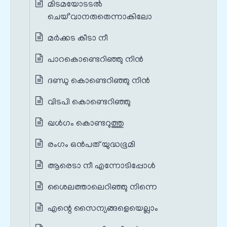
മിടമയോടടൽ
ചെയ്`വാനരുതെന്നാകിലോ
മര്‍ക്കട കീടാ നീ
പാറകൊണ്ടെറിഞ്ഞു നിന്‍
ദണ്ഡു കൊണ്ടെറിഞ്ഞു നിന്‍
വിടപി കൊണ്ടെറിഞ്ഞു
ഖള്‍ഗം കൊണ്ടറുത്തു
രംഗം ഒൻപത് യുദ്ധഭൂമി
ആരെടാ നീ എന്നോടിപ്പോൾ
ശൈലത്താലെറിഞ്ഞു നിന്നെ
എന്റെ സൈന്യങ്ങളെയെല്ലാം