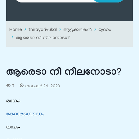
Home
thirayarivukal
ആട്ടക്കഥകൾ
യുദ്ധം
ആരെടാ നീ നീലനോടാ?
ആരെടാ നീ നീലനോടാ?
7
നവംബർ 24, 2023
രാഗം:
കേദാരഗൌഡം
താളം: