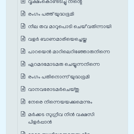
വൃക്ഷംകൊണ്ടടിച്ചു നിന്റെ
രംഗം പത്ത് യുദ്ധഭൂമി
നീല തവ മാറുപൊടി ചെയ്`വതിന്നായി
വളർ ബാണമാരിയെച്ചെയ്ത
പാറയെന്‍ മാറിലെറിഞ്ഞോരുനിന്നെ
ഏറമദമോടമരു ചെയ്യുന്നനിന്നെ
രംഗം പതിനൊന്ന് യുദ്ധഭൂമി
വാനവരോടമര്‍ചെയ്തു
നേരെ നിന്നെയയക്കുമെന്നും
മര്‍ക്കട സുഗ്രീവ നിൻ വക്ഷസി
പിളര്‍പ്പാൻ