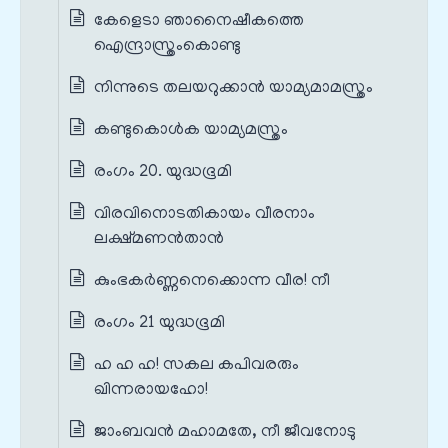
കേളെടാ ഞാനൈഷീകത്തെ
ഐന്ദ്രാസ്ത്രംകൊണ്ടു
നിന്നുടെ തലയറുക്കാൻ യാമ്യമാമസ്ത്രം
കണ്ടുകൊൾക യാമ്യമസ്ത്രം
രംഗം 20. യുദ്ധഭൂമി
വിരവിനൊടതികായം വീരനാം
ലക്ഷ്മണൻതാൻ
കുംഭകർണ്ണനെക്കൊന്ന വീര! നീ
രംഗം 21 യുദ്ധഭൂമി
ഹ ഹ ഹ! സകല കപിവരരും
ഖിന്നരായഹോ!
ജാംബവൻ മഹാമതേ, നീ ജീവനോടു