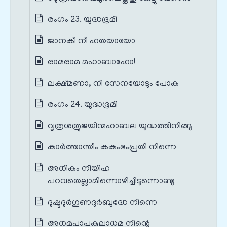
രംഗം 23. യുദ്ധഭൂമി
ജാനകീ നീ ഹതയായോ
രാമരാമ മഹാബാഹോ!
ലക്ഷ്മണാ, നീ സേനയോടും പോക
രംഗം 24. യുദ്ധഭൂമി
വൃത്രശത്രുജയിന്മഹാബല യുദ്ധത്തിനിങ്ങു
കാർത്താന്തീം കകുംഭംപ്രതി നിന്നെ
അധികം നീയിഹ
പറവതെല്ലാമിന്നൊഴിച്ചിടുന്നൊണ്ടു
ദുഷ്ടദുർഗുണദുർബുദ്ധേ നിന്നെ
അധമപാപകുലാധമ നിന്റെ