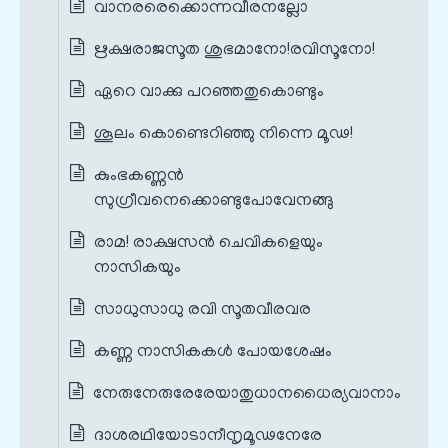
വാനരരെക്കൊന്നവീരനല്ലോ
ഋക്ഷരാജസൂത ശുഭമാനോ!രവിസൂനോ!
ഏറെ വാക്കു പറഞ്ഞതുകൊണ്ടും
ശൂലം കൊണ്ടെറിഞ്ഞു നിന്നെ മൂഢ!
കുംഭകണ്ണൻ
സുഗ്രീവനെക്കൊണ്ടുപോവേനങ്ങു
രാമ! രാക്ഷസൻ ചെവികളെയും
നാസികയും
സാധുസാധു രവി സൂതവീരവര
കണ്ണ നാസികകൾ പോയശേഷം
നേരുനേരുരേരേയാതുധാനധൈര്യവാനാം
ദാശരഥിയോടാനീനൃമൂഢനേരേ