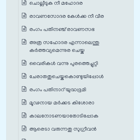
ചൊല്ലീടുക നീ മഹോദര
രാവണസോദര കേൾക്ക നീ വീര
രംഗം പതിനഞ്ച് രാവണസഭ
അത്ര സഹോദര എന്നാലെന്തു
കർത്തവ്യമെന്നുര ചെയ്ക
വൈരികൾ വന്നു പുരത്തെച്ചുറ്റി
ചേരാതതുചെയ്കകൊണ്ടുയിപ്പോൾ
രംഗം പതിനാറ് യുദ്ധഭൂമി
മൂഢനായ മർക്കട കിശോരാ
കാലനോടണയാതോടിപ്പോക
ആരെടാ വരുന്നതു സുഗ്രീവൻ