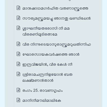
മാനുഷാധമഗർഹിത വരുണാസ്ത്രത്തെ
സൗര്യമസ്ത്രമയച്ചു ഞാനതു ഖണ്ഡിപ്പേൻ
ശ്ലാഘനീയതരോസി നീ മമ
വീരരണിമുടിരത്നമേ
വീര നിന്നുടെയാസുരാസ്ത്രമറുപ്പതിന്നിഹ
ഘോരസായകവർഷത്തെ ഞാൻ
ഇന്ദ്രവിജയിൻ, വീര കേൾ നീ
ശ്രീരാമചന്ദ്രനിളയോൻ ബത
ലക്ഷ്മണൻതാൻ
രംഗം 25. രാവണഗൃഹം
മാനിനീമൗലിമാലികേ