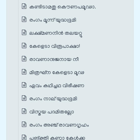
കണ്ടിടാമതു കൌണപമൂഢാ.
രംഗം മൂന്ന് യുദ്ധഭൂമി
ലക്ഷ്മണനിന്‍ തലയറ്റു
കേളെടാ വിരൂപാക്ഷാ!
രാവണാനുജനായ നീ
മിത്രഘ്ന കേളെടാ മൂഢ
ഏവം കഥിച്ചഥ വിഭീഷണ
രംഗം നാല് യുദ്ധഭൂമി
വിസ്മയ പദമിതല്ലോ
രംഗം അഞ്ച് രാവണഗൃഹം
പങ്‌ക്തി കണ്ഠാ കേള്‍ക്ക