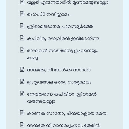
വല്ലഭ! എന്മനതാരിൽ മുന്നമേയുണ്ടല്ലോ
രംഗം 32 നന്ദിഗ്രാമം
ശ്രീരാമജടാധര പാവനമൂർത്തേ
കപിവീര, രഘുവീരൻ ഇവിടെനിന്നു
രാഘവൻ നടകൊണ്ടു ഗുഹനെയും
കണ്ടു
സന്മതേ, നീ കേൾക്ക സാധോ
ഭ്രാതൃവത്സല ഭരത, സത്യമേവം
നേരുതന്നെ കപിവീരാ ശ്രീരാമൻ
വരുന്നുവല്ലോ
കാൺക സാധോ, ചിന്മയാകൃതേ ഭരത
സന്മതേ നീ വാനരപുംഗവ, തേരിൽ