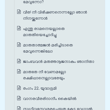
മേവുന്നോ?
വീര! നീ വിഭീഷണനെന്നല്ലോ ഞാൻ
നിനയ്ക്കുന്നേൻ
എന്തു രാമനെയല്ലാതെ
മാരുതിയെച്ചോദിച്ചു
മാരുതാത്മജൻ മരിച്ചിടാതെ
മേവുന്നെങ്കിലോ
ജാംബവൻ മരുത്തനൂജനാകും ഞാനിതാ
മാരുതേ നീ വേണമല്ലോ
രക്ഷിപ്പാനെല്ലാവരേയും
രംഗം 22. യുദ്ധഭൂമി
വാനരവീരരിദാനീം കൈയിൽ
സുഗ്രീവനേവമുരചെയ്തതു കേട്ടു വേഗാൽ