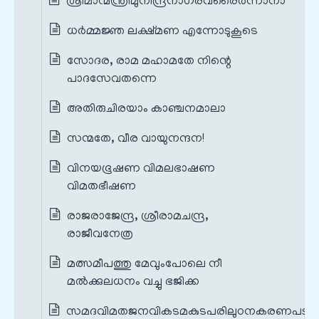
ശ്രീമാന്മന്ത്രിമുനീന്ദ്രനാഗരവരൈർന്നാനാ
ധർമ്മജ്ഞ ലക്ഷ്മണ എന്നോടുകൂടെ
സോദര, രാമ മഹാമതേ നിന്റെ
പാദസേവതന്നെ
അതിരുചിരയാം കാഞ്ചനമാലാ
സന്മതേ, വീര വായുനന്ദന!
വിനയഭൂഷണ വിമലഭാഷണ
വിമതഭീഷണ
രാജരാജേന്ദ്ര, ശ്രീരാമചന്ദ്ര,
രാജീവനേത്ര
മത്സമീപത്തു മേവുംപോലെ നീ
മൽക്കുലധനം വച്ചു ഭജിക്ക
സമദവിമതജനവികടമകുടപരിലുഠനകരണപടു