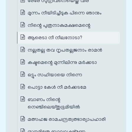
രേരേ സുഗ്രീവനെയെയ്ത വീര
മുന്നം നീയിടിച്ചീടുക പിന്നെ ഞാനും
നിന്റെ പുത്രനാകുമക്ഷമെന്റെ
ആരെടാ നീ നീലനോടാ?
നല്ലതല്ല തവ നൃപതല്ലജനാം രാമന്‍
കഷ്ടമെന്റെ മുന്നിലിന്നു മര്‍ക്കടാ
ഒട്ടും സഹിയായെ നിന്നെ
പൊട്ടാ കേൾ നീ മര്‍ക്കടമേ
ബാണം നിന്റെ
നെഞ്ചിലെയ്തുഭൂമിയില്‍
മത്സഹജ രാമചന്ദ്രത്വത്ഭാര്യാപഹാരി