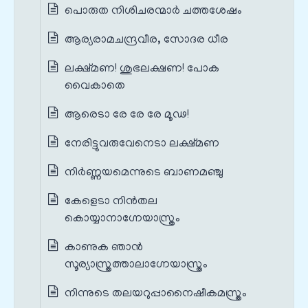
പൊരുത നിശിചരന്മാർ ചത്തശേഷം
ആര്യരാമചന്ദ്രവീര, സോദര ധീര
ലക്ഷ്മണ! ശുഭലക്ഷണ! പോക
വൈകാതെ
ആരെടാ രേ രേ രേ മൂഢ!
നേരിട്ടുവരുവേനെടാ ലക്ഷ്മണ
നിർണ്ണയമെന്നുടെ ബാണമഞ്ചു
കേളെടാ നിൻതല
കൊയ്യാനാഗ്നേയാസ്ത്രം
കാണുക ഞാൻ
സൂര്യാസ്ത്രത്താലാഗ്നേയാസ്ത്രം
നിന്നുടെ തലയറുപ്പാനൈഷീകമസ്ത്രം