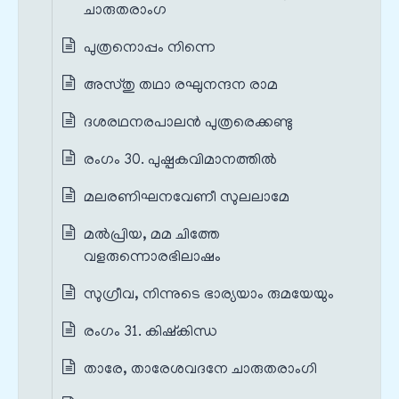
ചാരുതരാംഗ
പുത്രനൊപ്പം നിന്നെ
അസ്തു തഥാ രഘുനന്ദന രാമ
ദശരഥനരപാലൻ പുത്രരെക്കണ്ടു
രംഗം 30. പുഷ്പകവിമാനത്തിൽ
മലരണിഘനവേണീ സുലലാമേ
മൽപ്രിയ, മമ ചിത്തേ
വളരുന്നൊരഭിലാഷം
സുഗ്രീവ, നിന്നുടെ ഭാര്യയാം രുമയേയും
രംഗം 31. കിഷ്കിന്ധ
താരേ, താരേശവദനേ ചാരുതരാംഗി