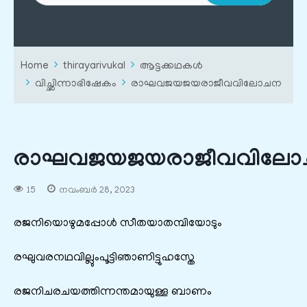
Home
thirayarivukal
ആട്ടക്കഥകൾ
വിച്ഛിന്നാഭിഷേകം
രാഘവജയജയരാജീവവിലോചന
രാഘവജയജയരാജീവവില
15
നവംബർ 28, 2023
രജനിയൊഴുമപ്പോള്‍ സീതയാതമ്പിയോടും
രഘുവരനഥവില്ലുംപൂട്ടിഞാണിട്ടുഹസ്തേ
രജനിചരചയത്തിന്നന്തമായുള്ള ബാണം