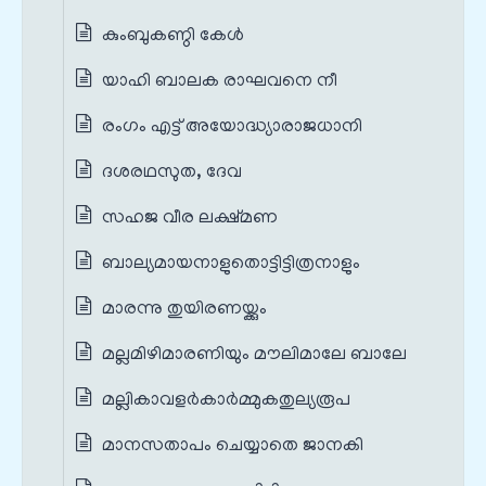
കുംബുകണ്ഠി കേൾ
യാഹി ബാലക രാഘവനെ നീ
രംഗം എട്ട് അയോദ്ധ്യാരാജധാനി
ദശരഥസുത, ദേവ
സഹജ വീര ലക്ഷ്മണ
ബാല്യമായനാളുതൊട്ടിട്ടിത്രനാളും
മാരന്നു തുയിരണയ്ക്കും
മല്ലമിഴിമാരണിയും മൗലിമാലേ ബാലേ
മല്ലികാവളർകാർമ്മുകതുല്യരൂപ
മാനസതാപം ചെയ്യാതെ ജാനകി