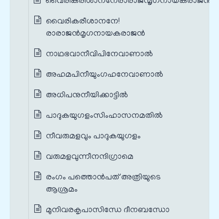
വൈരികരീശാനനേരാരാജന്മൃഗനായകരാജന്‍
വൈരികരീശാനനേ!
രാരാജന്‍മൃഗനായകരാജന്‍
നാഥഭവാനീവിപിനേവാണാല്‍
അഹമപിനീയുംഗഹനേവാണാല്‍
അധിപനുനീയിക്കാട്ടില്‍
പാദുകയുഗളംസിംഹാസനമതില്‍
നീവരുമളവും പാദുകയുഗളം
വരുമളവുന്നീനന്ദിഗ്രാമെ
രംഗം പത്തൊൻപത് അത്രിയുടെ
ആശ്രമം
മുനിവരകൃപാസിന്ധേ ദീനബന്ധോ