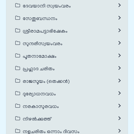
ദേവയാനി സ്വയംവരം
സേതുബന്ധനം
ശ്രീരാമപട്ടാഭിഷേകം
സുന്ദരീസ്വയംവരം
പൂതനാമോക്ഷം
പ്രഹ്ലാദ ചരിതം
രാജസൂയം (തെക്കൻ)
ദുര്യോധനവധം
നരകാസുരവധം
നിഴൽക്കുത്ത്
നളചരിതം ഒന്നാം ദിവസം