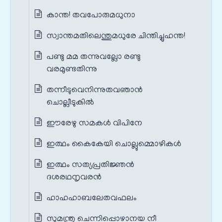
കാന്ത! തവപോരുമധുനാ
സ്വാന്തമതിലെന്തുമധുരേ ചിന്തിച്ചുഹന്ത!
പണ്ടു മമ തന്നുവല്ലോ രണ്ടു
വരമുണ്ടതിന്നു
തന്നീടുവെനിന്നുതവഞാന്‍
ചൊല്ലീടുകില്‍
ഈരേഴു സമകള്‍ വിപിനേ
ഇത്ഥം കൈകേയി ചൊല്ലുമ്മൊഴികള്‍
ഇത്ഥം സത്യപ്രതിജ്ഞന്‍
ദശരഥനൃവരന്‍
ഹാഹഹാബലേതവഫലം
സുമന്ത്ര ചെന്നിപ്പൊഴാനയ നീ