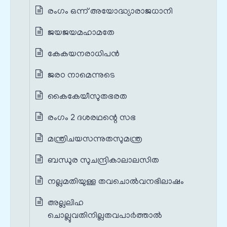
രംഗം ഒന്ന് അയോദ്ധ്യാരാജധാനി
ജയജയമഹാമതേ
കേകയനരാധിപന്‍
ജരഠ നാമെന്നുടെ
കൈകേയീസുതഭരത
രംഗം 2 ദശരഥന്റെ സഭ
മന്ത്രിചയസന്നുതസുമന്ത്ര
ബന്ധുര സുചന്ദ്രികാലാലസിത
നല്ലമതിയുള്ള തവചൊല്‍വനഭിലാഷം
അല്ലലിഹ
ചൊല്ലുവതിനില്ലതവപാര്‍ത്താല്‍