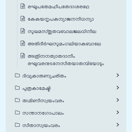
രഘുപതേമഹീപതേദാശരഥേ
കേകയനൃപകന്യാജനനീധന്യാ
സുഖമസ്തുതവബാലജലധിനീല
അതിദീര്‍ഘസുമംഗലിയാകബാലേ
അത്രിനനത്വാതദാനീം
രഘുവരനുടനേസീതയാതമ്പിയോടും
ദിവ്യകാരുണ്യചരിതം
പുത്രകാമേഷ്ടി
രുഗ്മിണീസ്വയംവരം
സന്താനഗോപാലം
സീതാസ്വയംവരം