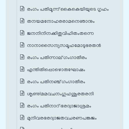
രംഗം പതിമൂന്ന് കൈകെയിയുടെ ഗൃഹം
തനയമനോഹരരാമനെഞാനും
ജനനിനിനക്കിതുവിഹിതംതന്നെ
നാനാസൈന്യസമൂഹമോടുഭരതന്‍
രംഗം പതിന്നാല് ഗംഗാതീരം
എന്തിതിപ്പൊഴൊരുഘോഷം
രംഗം പതിനഞ്ച് ഗംഗാതീരം
ശൃണു!മമവചനംഗുഹശൂരതരനി
രംഗം പതിനാറ് ഭരദ്വാജാശ്രമം
മുനിവരഭരദ്വാജതവചരണപങ്കജം