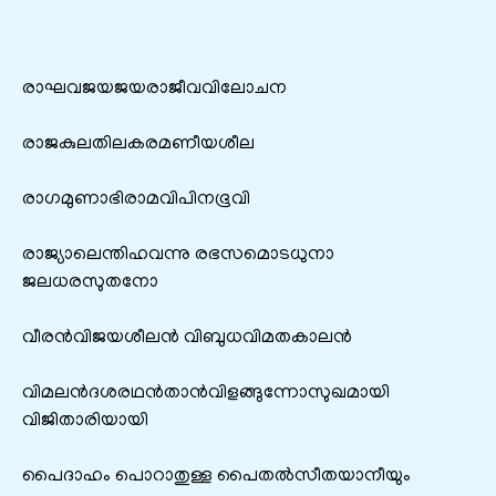
രാഘവജയജയരാജീവവിലോചന
രാജകുലതിലകരമണീയശീല
രാഗമുണാഭിരാമവിപിനഭൂവി
രാജ്യാലെന്തിഹവന്നു രഭസമൊടധുനാ
ജലധരസുതനോ
വീരന്‍വിജയശീലന്‍ വിബുധവിമതകാലന്‍
വിമലന്‍ദശരഥന്‍താന്‍വിളങ്ങുന്നോസുഖമായി
വിജിതാരിയായി
പൈദാഹം പൊറാതുള്ള പൈതല്‍സീതയാനീയും