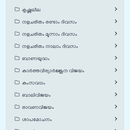
കൃഷ്ണലീല
നളചരിതം രണ്ടാം ദിവസം
നളചരിതം മൂന്നാം ദിവസം
നളചരിതം നാലാം ദിവസം
ബാണയുദ്ധം
കാർത്തവീര്യാർജ്ജുന വിജയം
കംസവധം
ബാലിവിജയം
രാവണവിജയം
ശാപമോചനം