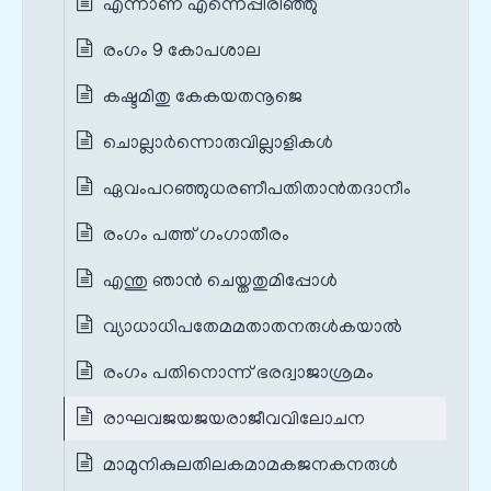
എന്നാണ എന്നെപ്പിരിഞ്ഞു
രംഗം 9 കോപശാല
കഷ്ടമിതു കേകയതനൂജെ
ചൊല്ലാര്‍ന്നൊരുവില്ലാളികള്‍
ഏവംപറഞ്ഞുധരണീപതിതാന്‍തദാനീം
രംഗം പത്ത് ഗംഗാതീരം
എന്തു ഞാന്‍ ചെയ്തതുമിപ്പോള്‍
വ്യാധാധിപതേമമതാതനരുള്‍കയാല്‍
രംഗം പതിനൊന്ന് ഭരദ്വാജാശ്രമം
രാഘവജയജയരാജീവവിലോചന
മാമുനികുലതിലകമാമകജനകനരുള്‍