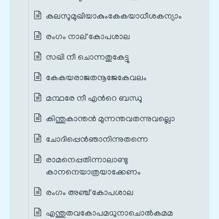
കലസുമുഖിയാകുംകേകയാധീശകന്യാം
രംഗം നാല് കോപശാല
സഖി നീ ചൊന്നതുകേട്ടു
കേകയരാജതനൂജേകേവലം
മന്ഥരേ നീ എന്‍റെ ബന്ധു
കിന്തുകാന്തന്‍ മുന്നന്തവതന്നുവല്ലൊ
ചോദിപ്പെന്‍ഞാനിന്നുതന്നെ
രാമനെപ്പതിന്നാലാണ്ടു
കാനനെയാത്രയാക്കേണം
രംഗം അഞ്ച് കോപശാല
എന്തുതവകോപമധുനാചൊല്‍കമമ