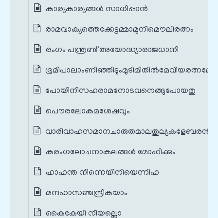
കാര്യകാര്യങ്ങള്‍ സാധിപ്പാന്‍
രാമവാക്യത്തെക്കേട്ടമ്മാമുനീമൌലിരത്നം
രംഗം പന്ത്രണ്ട് അയോദ്ധ്യാരാജധാനി
ഭൂമിപാലാംണിഞ്ഞിടുംമുടിമീതില്‍മേവിയരത്നമേ
പോയിനിസഹരാമനോടവനെങ്ങുപോയതു
പൌരലോകമശേഷവും
വാരിവാഹസമാനചാരുതമാലതുല്യകളേബരന്‍
കുരംഗലോചനാകുലങ്ങള്‍ മോഹിക്കും
ഹാഹന്ത നിന്നെയിനിയെന്നിഹ
മന്ദഹാസഞ്ചന്ദ്രികയാം
കൈകേയി നീയല്ലൊ