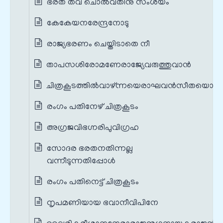
ഭരത തവ ചൊല്‍വതിനു സംശയം
കേകേയനരേന്ദ്രനോടു
രാജ്യഭരണം ചെയ്തിടാതെ നീ
താപസശിരോമണേരാജ്യേവരുത്തുവാന്‍
ചിത്രകൂടത്തില്‍വാഴ്ന്നയെരാഘവന്‍സീതയൊടും
രംഗം പതിനേഴ് ചിത്രകൂടം
അഗ്രജവിഭഗ്നരിപുവിഗ്രഹ
സോദര ഭരതനതിന്നല്ല
വന്നീടുന്നതിപ്പോള്‍
രംഗം പതിനെട്ട് ചിത്രകൂടം
നൃപമണിയായ ഭവാനീവിപിനേ