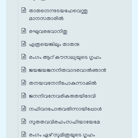
താതനെന്നുടയഹേവെന്തു
മാനസതാരില്‍
രഘുവരഭവാനിതു
എത്രയെങ്കിലും താതനു
രംഗം ആറ് കൗസല്യയുടെ ഗൃഹം
ജയജയജനനിതവാദരവാല്‍ഞാന്‍
തനയവനേനീപോകുന്നാകില്‍
ജനനിവനേവരികരുതയിദേവി
നഹിവദപോരുവതിന്നായിപ്പോള്‍
സുതതവവിരഹംസഹിയായേമേ
രംഗം ഏഴ് സുമിത്രയുടെ ഗൃഹം