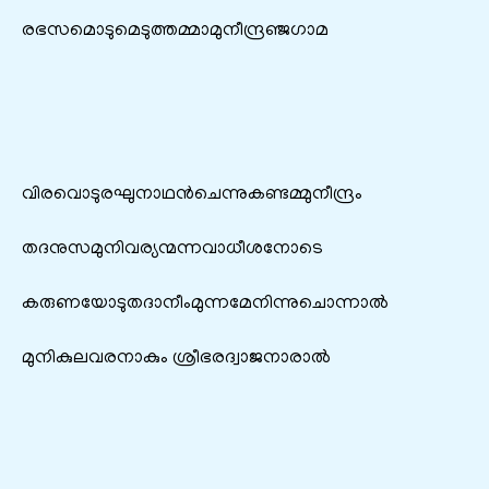
രഭസമൊടുമെടുത്തമ്മാമുനീന്ദ്രഞ്ജഗാമ
വിരവൊടുരഘുനാഥന്‍ചെന്നുകണ്ടമ്മുനീന്ദ്രം
തദനുസമുനിവര്യന്മന്നവാധീശനോടെ
കരുണയോടുതദാനീംമുന്നമേനിന്നുചൊന്നാല്‍
മുനികുലവരനാകും ശ്രീഭരദ്വാജനാരാല്‍