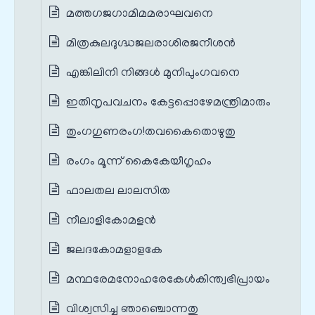
മത്തഗജഗാമിമമരാഘവനെ
മിത്രകുലദുഗ്ദ്ധജലരാശിരജനീശന്‍
എങ്കിലിനി നിങ്ങള്‍ മുനിപുംഗവനെ
ഇതിനൃപവചനം കേട്ടപ്പൊഴേമന്ത്രിമാരും
തുംഗഗുണരംഗ!തവകൈതൊഴുതു
രംഗം മൂന്ന് കൈകേയീഗൃഹം
ഫാലതല ലാലസിത
നീലാളികോമളന്‍
ജലദകോമളാളകേ
മന്ഥരേമനോഹരേകേള്‍കിന്ത്വഭിപ്രായം
വിശ്വസിച്ചു ഞാഞ്ചൊന്നതു