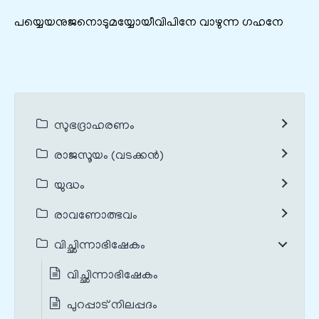
പയ്യെയനുജനൊടുമയ്യോയീവിപിനേ വാഴുന്ന ഗഹനേ
സുഭദ്രാഹരണം
രാജസൂയം (വടക്കൻ)
യുദ്ധം
രാവണോത്ഭവം
വിച്ഛിന്നാഭിഷേകം
വിച്ഛിന്നാഭിഷേകം
പുറപ്പാട് നിലപ്പദം