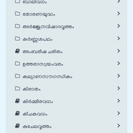
ബാലിവധം
തോരണയുദ്ധം
അർജ്ജുനവിഷാദവൃത്തം
കർണ്ണശപഥം
അംബരീഷ ചരിതം
ഉത്തരാസ്വയംവരം
കല്യാണസൗഗന്ധികം
കിരാതം
കിർമ്മീരവധം
കീചകവധം
കുചേലവൃത്തം