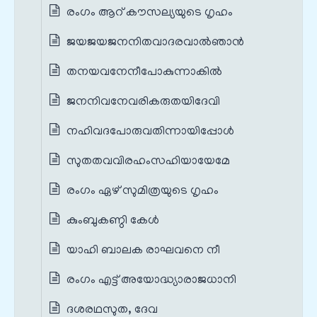
രംഗം ആറ് കൗസല്യയുടെ ഗൃഹം
ജയജയജനനിതവാദരവാല്‍ഞാന്‍
തനയവനേനീപോകുന്നാകില്‍
ജനനിവനേവരികരുതയിദേവി
നഹിവദപോരുവതിന്നായിപ്പോള്‍
സുതതവവിരഹംസഹിയായേമേ
രംഗം ഏഴ് സുമിത്രയുടെ ഗൃഹം
കുംബുകണ്ഠി കേൾ
യാഹി ബാലക രാഘവനെ നീ
രംഗം എട്ട് അയോദ്ധ്യാരാജധാനി
ദശരഥസുത, ദേവ