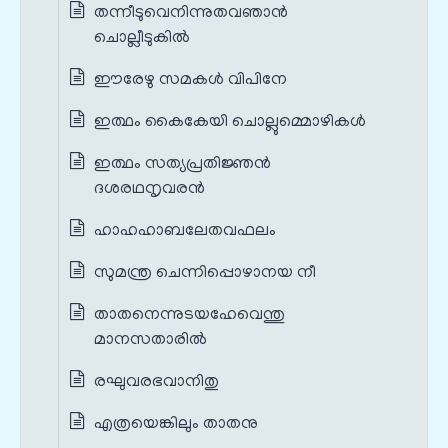
തന്നീടുവെനിന്നുതവഞാന്‍
ചൊല്ലീടുകില്‍
ഈരേഴു സമകള്‍ വിപിനേ
ഇത്ഥം കൈകേയി ചൊല്ലുമ്മൊഴികള്‍
ഇത്ഥം സത്യപ്രതിജ്ഞന്‍
ദശരഥനൃവരന്‍
ഹാഹഹാബലേതവഫലം
സുമന്ത്ര ചെന്നിപ്പൊഴാനയ നീ
താതനെന്നുടയഹേവെന്തു
മാനസതാരില്‍
രഘുവരഭവാനിതു
എത്രയെങ്കിലും താതനു