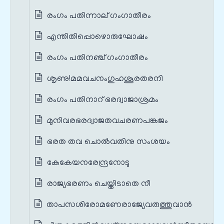
രംഗം പതിന്നാല് ഗംഗാതീരം
എന്തിതിപ്പൊഴൊരുഘോഷം
രംഗം പതിനഞ്ച് ഗംഗാതീരം
ശൃണു!മമവചനംഗുഹശൂരതരനി
രംഗം പതിനാറ് ഭരദ്വാജാശ്രമം
മുനിവരഭരദ്വാജതവചരണപങ്കജം
ഭരത തവ ചൊല്‍വതിനു സംശയം
കേകേയനരേന്ദ്രനോടു
രാജ്യഭരണം ചെയ്തിടാതെ നീ
താപസശിരോമണേരാജ്യേവരുത്തുവാന്‍