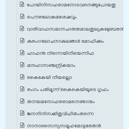
പോയിനിസഹരാമനോടവനെങ്ങുപോയതു
പൌരലോകമശേഷവും
വാരിവാഹസമാനചാരുതമാലതുല്യകളേബരന്‍
കുരംഗലോചനാകുലങ്ങള്‍ മോഹിക്കും
ഹാഹന്ത നിന്നെയിനിയെന്നിഹ
മന്ദഹാസഞ്ചന്ദ്രികയാം
കൈകേയി നീയല്ലൊ
രംഗം പതിമൂന്ന് കൈകെയിയുടെ ഗൃഹം
തനയമനോഹരരാമനെഞാനും
ജനനിനിനക്കിതുവിഹിതംതന്നെ
നാനാസൈന്യസമൂഹമോടുഭരതന്‍