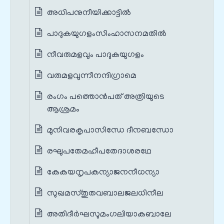
അധിപനുനീയിക്കാട്ടില്‍
പാദുകയുഗളംസിംഹാസനമതില്‍
നീവരുമളവും പാദുകയുഗളം
വരുമളവുന്നീനന്ദിഗ്രാമെ
രംഗം പത്തൊൻപത് അത്രിയുടെ
ആശ്രമം
മുനിവരകൃപാസിന്ധേ ദീനബന്ധോ
രഘുപതേമഹീപതേദാശരഥേ
കേകയനൃപകന്യാജനനീധന്യാ
സുഖമസ്തുതവബാലജലധിനീല
അതിദീര്‍ഘസുമംഗലിയാകബാലേ