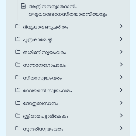
അത്രിനനത്വാതദാനീം
രഘുവരനുടനേസീതയാതമ്പിയോടും
ദിവ്യകാരുണ്യചരിതം
പുത്രകാമേഷ്ടി
രുഗ്മിണീസ്വയംവരം
സന്താനഗോപാലം
സീതാസ്വയംവരം
ദേവയാനി സ്വയംവരം
സേതുബന്ധനം
ശ്രീരാമപട്ടാഭിഷേകം
സുന്ദരീസ്വയംവരം