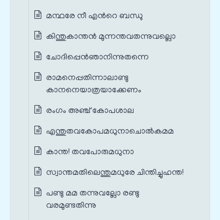
മന്ഥരേ നീ എന്‍റെ ബന്ധു
കിന്തുകാന്തന്‍ മുന്നന്തവതന്നുവല്ലൊ
ചോദിപ്പെന്‍ഞാനിന്നുതന്നെ
രാമനെപ്പതിന്നാലാണ്ടു
കാനനെയാത്രയാക്കേണം
രംഗം അഞ്ച് കോപശാല
എന്തുതവകോപമധുനാചൊല്‍കമമ
കാന്ത! തവപോരുമധുനാ
സ്വാന്തമതിലെന്തുമധുരേ ചിന്തിച്ചുഹന്ത!
പണ്ടു മമ തന്നുവല്ലോ രണ്ടു
വരമുണ്ടതിന്നു