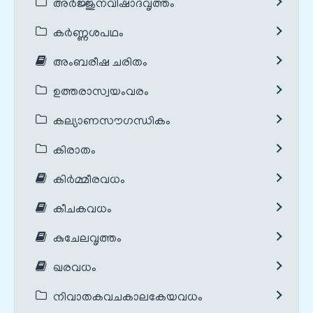
അർജ്ജുനവിഷാദവൃത്തം
കർണ്ണശപഥം
അംബരീഷ ചരിതം
ഉത്തരാസ്വയംവരം
കല്യാണസൗഗന്ധികം
കിരാതം
കിർമ്മീരവധം
കീചകവധം
കുചേലവൃത്തം
ഖരവധം
നിവാതകവചകാലകേയവധം