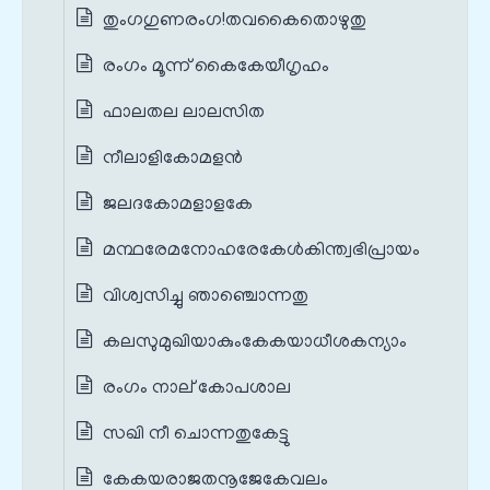
തുംഗഗുണരംഗ!തവകൈതൊഴുതു
രംഗം മൂന്ന് കൈകേയീഗൃഹം
ഫാലതല ലാലസിത
നീലാളികോമളന്‍
ജലദകോമളാളകേ
മന്ഥരേമനോഹരേകേള്‍കിന്ത്വഭിപ്രായം
വിശ്വസിച്ചു ഞാഞ്ചൊന്നതു
കലസുമുഖിയാകുംകേകയാധീശകന്യാം
രംഗം നാല് കോപശാല
സഖി നീ ചൊന്നതുകേട്ടു
കേകയരാജതനൂജേകേവലം