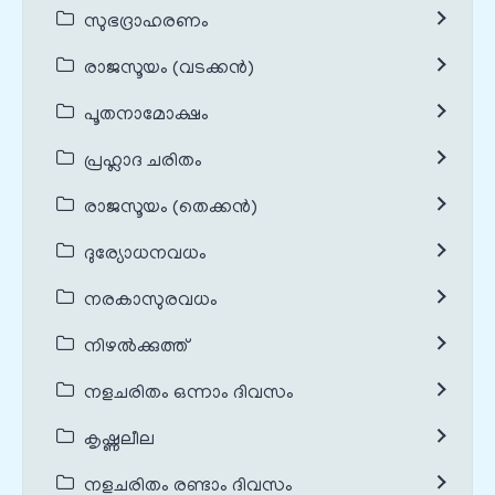
സുഭദ്രാഹരണം
രാജസൂയം (വടക്കൻ)
പൂതനാമോക്ഷം
പ്രഹ്ലാദ ചരിതം
രാജസൂയം (തെക്കൻ)
ദുര്യോധനവധം
നരകാസുരവധം
നിഴൽക്കുത്ത്
നളചരിതം ഒന്നാം ദിവസം
കൃഷ്ണലീല
നളചരിതം രണ്ടാം ദിവസം