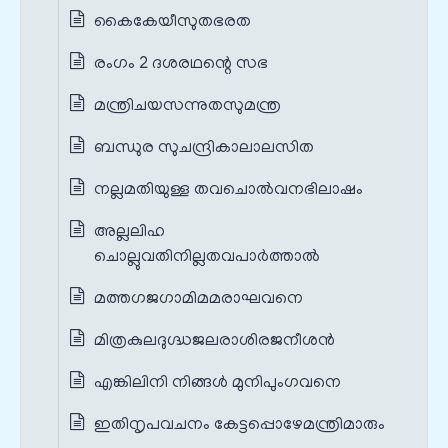
കൈകേയീസുതഭരത
രംഗം 2 ദശരഥന്റെ സഭ
മന്ത്രിചയസന്നുതസുമന്ത്ര
ബന്ധുര സുചന്ദ്രികാലാലസിത
നല്ലമതിയുള്ള തവചൊല്‍വനഭിലാഷം
അല്ലലിഹ
ചൊല്ലുവതിനില്ലതവപാര്‍ത്താല്‍
മത്തഗജഗാമിമമരാഘവനെ
മിത്രകുലദുഗ്ദ്ധജലരാശിരജനീശന്‍
എങ്കിലിനി നിങ്ങള്‍ മുനിപുംഗവനെ
ഇതിനൃപവചനം കേട്ടപ്പൊഴേമന്ത്രിമാരും