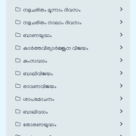
നളചരിതം മൂന്നാം ദിവസം
നളചരിതം നാലാം ദിവസം
ബാണയുദ്ധം
കാർത്തവീര്യാർജ്ജുന വിജയം
കംസവധം
ബാലിവിജയം
രാവണവിജയം
ശാപമോചനം
ബാലിവധം
തോരണയുദ്ധം