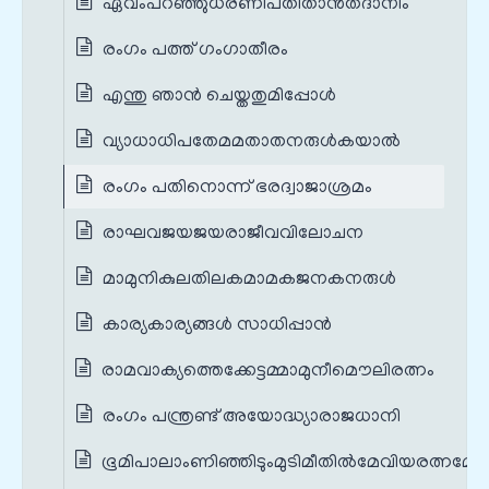
ഏവംപറഞ്ഞുധരണീപതിതാന്‍തദാനീം
രംഗം പത്ത് ഗംഗാതീരം
എന്തു ഞാന്‍ ചെയ്തതുമിപ്പോള്‍
വ്യാധാധിപതേമമതാതനരുള്‍കയാല്‍
രംഗം പതിനൊന്ന് ഭരദ്വാജാശ്രമം
രാഘവജയജയരാജീവവിലോചന
മാമുനികുലതിലകമാമകജനകനരുള്‍
കാര്യകാര്യങ്ങള്‍ സാധിപ്പാന്‍
രാമവാക്യത്തെക്കേട്ടമ്മാമുനീമൌലിരത്നം
രംഗം പന്ത്രണ്ട് അയോദ്ധ്യാരാജധാനി
ഭൂമിപാലാംണിഞ്ഞിടുംമുടിമീതില്‍മേവിയരത്നമേ