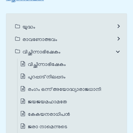
യുദ്ധം
രാവണോത്ഭവം
വിച്ഛിന്നാഭിഷേകം
വിച്ഛിന്നാഭിഷേകം
പുറപ്പാട് നിലപ്പദം
രംഗം ഒന്ന് അയോദ്ധ്യാരാജധാനി
ജയജയമഹാമതേ
കേകയനരാധിപന്‍
ജരഠ നാമെന്നുടെ