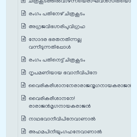
ചിത്രകൂടത്തില്‍വാഴ്ന്നയെരാഘവന്‍സീതയൊടും
രംഗം പതിനേഴ് ചിത്രകൂടം
അഗ്രജവിഭഗ്നരിപുവിഗ്രഹ
സോദര ഭരതനതിന്നല്ല
വന്നീടുന്നതിപ്പോള്‍
രംഗം പതിനെട്ട് ചിത്രകൂടം
നൃപമണിയായ ഭവാനീവിപിനേ
വൈരികരീശാനനേരാരാജന്മൃഗനായകരാജന്‍
വൈരികരീശാനനേ!
രാരാജന്‍മൃഗനായകരാജന്‍
നാഥഭവാനീവിപിനേവാണാല്‍
അഹമപിനീയുംഗഹനേവാണാല്‍