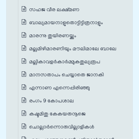
സഹജ വീര ലക്ഷ്മണ
ബാല്യമായനാളുതൊട്ടിട്ടിത്രനാളും
മാരന്നു തുയിരണയ്ക്കും
മല്ലമിഴിമാരണിയും മൗലിമാലേ ബാലേ
മല്ലികാവളർകാർമ്മുകതുല്യരൂപ
മാനസതാപം ചെയ്യാതെ ജാനകി
എന്നാണ എന്നെപ്പിരിഞ്ഞു
രംഗം 9 കോപശാല
കഷ്ടമിതു കേകയതനൂജെ
ചൊല്ലാര്‍ന്നൊരുവില്ലാളികള്‍