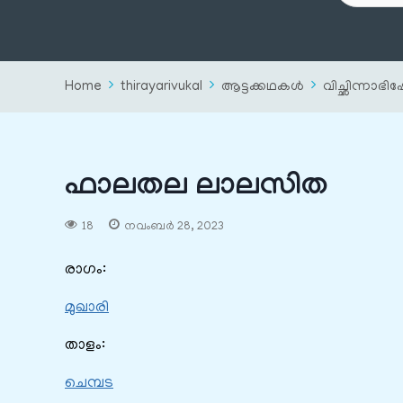
Home
thirayarivukal
ആട്ടക്കഥകൾ
വിച്ഛിന്നാഭ
ഫാലതല ലാലസിത
18
നവംബർ 28, 2023
രാഗം:
മുഖാരി
താളം:
ചെമ്പട