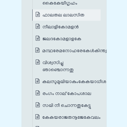
കൈകേയീഗൃഹം
ഫാലതല ലാലസിത
നീലാളികോമളന്‍
ജലദകോമളാളകേ
മന്ഥരേമനോഹരേകേള്‍കിന്ത്വഭിപ്രായം
വിശ്വസിച്ചു
ഞാഞ്ചൊന്നതു
കലസുമുഖിയാകുംകേകയാധീശകന്യാം
രംഗം നാല് കോപശാല
സഖി നീ ചൊന്നതുകേട്ടു
കേകയരാജതനൂജേകേവലം