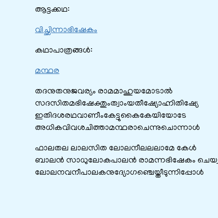
ആട്ടക്കഥ:
വിച്ഛിന്നാഭിഷേകം
കഥാപാത്രങ്ങൾ:
മന്ഥര
തദനുതനുജവര്യം രാമമാഹുയമോടാല്‍
സദസിതമഭിഷേക്തുംത്വാംയതീഷ്യോഹ്നിതിഷ്യേ
ഇതിദശരഥവാണീംകേട്ടുകൈകേയിയോടേ
അധികവിവശചിത്താമന്ഥരാചെന്നുചൊന്നാള്‍
ഫാലതല ലാലസിത ലോലനീലലലാമേ കേള്‍
ബാലന്‍ സാധുലോകപാലന്‍ രാമന്നഭിഷേകം ചെയ്വാ
ലോലനവനീപാലകനുദ്യോഗഞ്ചെയ്തീടുന്നിപ്പോള്‍