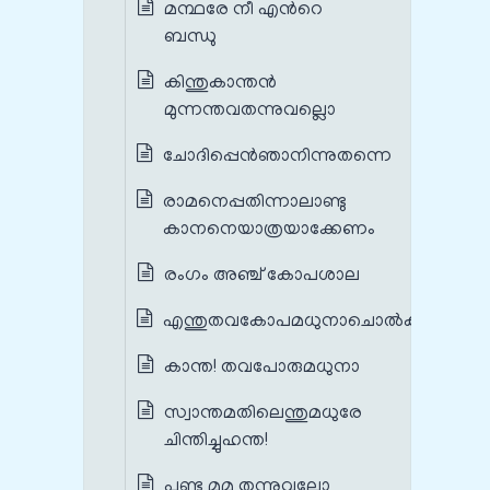
മന്ഥരേ നീ എന്‍റെ
ബന്ധു
കിന്തുകാന്തന്‍
മുന്നന്തവതന്നുവല്ലൊ
ചോദിപ്പെന്‍ഞാനിന്നുതന്നെ
രാമനെപ്പതിന്നാലാണ്ടു
കാനനെയാത്രയാക്കേണം
രംഗം അഞ്ച് കോപശാല
എന്തുതവകോപമധുനാചൊല്‍കമമ
കാന്ത! തവപോരുമധുനാ
സ്വാന്തമതിലെന്തുമധുരേ
ചിന്തിച്ചുഹന്ത!
പണ്ടു മമ തന്നുവല്ലോ