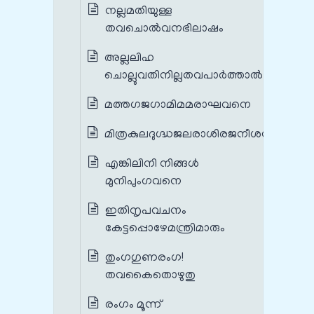
നല്ലമതിയുള്ള
തവചൊല്‍വനഭിലാഷം
അല്ലലിഹ
ചൊല്ലുവതിനില്ലതവപാര്‍ത്താല്‍
മത്തഗജഗാമിമമരാഘവനെ
മിത്രകുലദുഗ്ദ്ധജലരാശിരജനീശന്‍
എങ്കിലിനി നിങ്ങള്‍
മുനിപുംഗവനെ
ഇതിനൃപവചനം
കേട്ടപ്പൊഴേമന്ത്രിമാരും
തുംഗഗുണരംഗ!
തവകൈതൊഴുതു
രംഗം മൂന്ന്