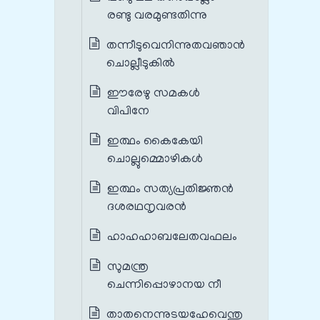
രണ്ടു വരമുണ്ടതിന്നു
തന്നീടുവെനിന്നുതവഞാന്‍
ചൊല്ലീടുകില്‍
ഈരേഴു സമകള്‍
വിപിനേ
ഇത്ഥം കൈകേയി
ചൊല്ലുമ്മൊഴികള്‍
ഇത്ഥം സത്യപ്രതിജ്ഞന്‍
ദശരഥനൃവരന്‍
ഹാഹഹാബലേതവഫലം
സുമന്ത്ര
ചെന്നിപ്പൊഴാനയ നീ
താതനെന്നുടയഹേവെന്തു