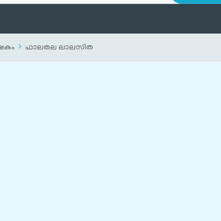
ിഷേകം
ഫാലതല ലാലസിത