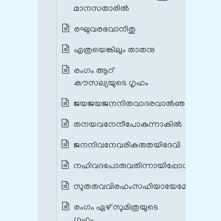
മാനസതാരില്‍
രഘുവരഭവാനിതു
എത്രയെങ്കിലും താതനു
രംഗം ആറ്
കൗസല്യയുടെ ഗൃഹം
ജയജയജനനിതവാദരവാല്‍ഞാന്‍
തനയവനേനീപോകുന്നാകില്‍
ജനനിവനേവരികരുതയിദേവി
നഹിവദപോരുവതിന്നായിപ്പോള്‍
സുതതവവിരഹംസഹിയായേമേ
രംഗം ഏഴ് സുമിത്രയുടെ
ഗൃഹം