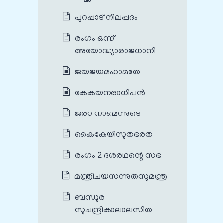
പുറപ്പാട് നിലപ്പദം
രംഗം ഒന്ന്
അയോദ്ധ്യാരാജധാനി
ജയജയമഹാമതേ
കേകയനരാധിപന്‍
ജരഠ നാമെന്നുടെ
കൈകേയീസുതഭരത
രംഗം 2 ദശരഥന്റെ സഭ
മന്ത്രിചയസന്നുതസുമന്ത്ര
ബന്ധുര
സുചന്ദ്രികാലാലസിത