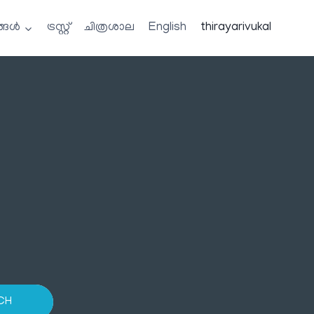
്ങൾ
ട്രസ്റ്റ്
ചിത്രശാല
English
thirayarivukal