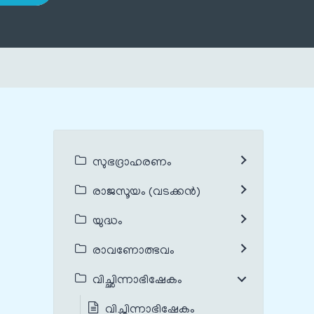
സുഭദ്രാഹരണം
രാജസൂയം (വടക്കൻ)
യുദ്ധം
രാവണോത്ഭവം
വിച്ഛിന്നാഭിഷേകം
വിച്ഛിന്നാഭിഷേകം