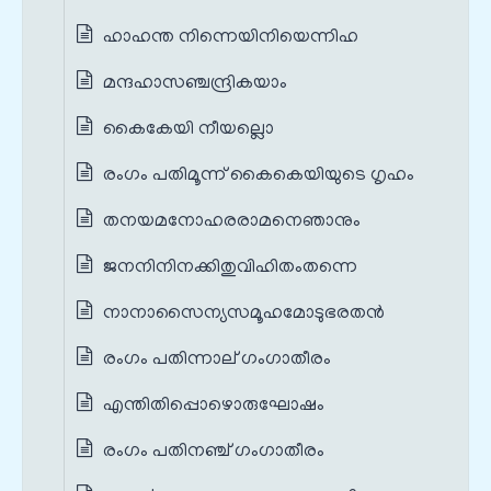
ഹാഹന്ത നിന്നെയിനിയെന്നിഹ
മന്ദഹാസഞ്ചന്ദ്രികയാം
കൈകേയി നീയല്ലൊ
രംഗം പതിമൂന്ന് കൈകെയിയുടെ ഗൃഹം
തനയമനോഹരരാമനെഞാനും
ജനനിനിനക്കിതുവിഹിതംതന്നെ
നാനാസൈന്യസമൂഹമോടുഭരതന്‍
രംഗം പതിന്നാല് ഗംഗാതീരം
എന്തിതിപ്പൊഴൊരുഘോഷം
രംഗം പതിനഞ്ച് ഗംഗാതീരം