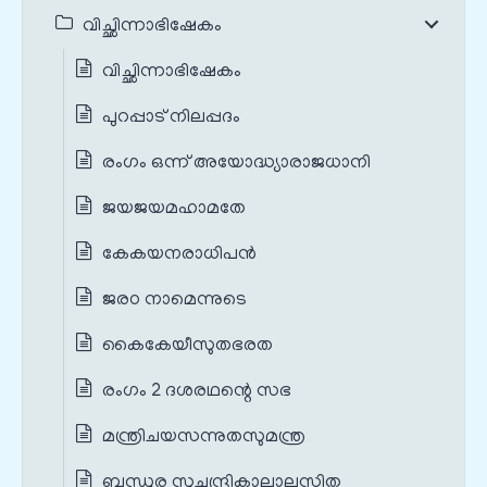
വിച്ഛിന്നാഭിഷേകം
വിച്ഛിന്നാഭിഷേകം
പുറപ്പാട് നിലപ്പദം
രംഗം ഒന്ന് അയോദ്ധ്യാരാജധാനി
ജയജയമഹാമതേ
കേകയനരാധിപന്‍
ജരഠ നാമെന്നുടെ
കൈകേയീസുതഭരത
രംഗം 2 ദശരഥന്റെ സഭ
മന്ത്രിചയസന്നുതസുമന്ത്ര
ബന്ധുര സുചന്ദ്രികാലാലസിത