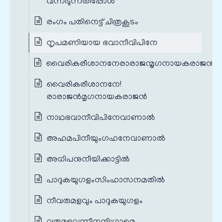
വന്നീടുന്നതിപ്പോള്‍
രംഗം പതിനെട്ട് ചിത്രകൂടം
നൃപമണിയായ ഭവാനീവിപിനേ
വൈരികരീശാനനേരാരാജന്മൃഗനായകരാജന്‍
വൈരികരീശാനനേ!
രാരാജന്‍മൃഗനായകരാജന്‍
നാഥഭവാനീവിപിനേവാണാല്‍
അഹമപിനീയുംഗഹനേവാണാല്‍
അധിപനുനീയിക്കാട്ടില്‍
പാദുകയുഗളംസിംഹാസനമതില്‍
നീവരുമളവും പാദുകയുഗളം