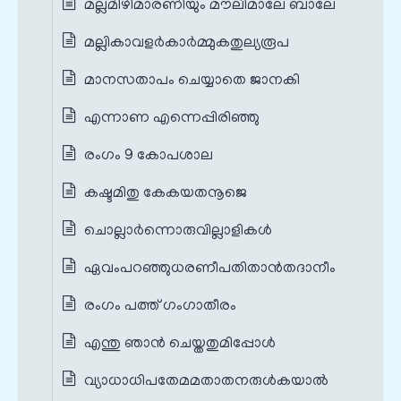
മല്ലമിഴിമാരണിയും മൗലിമാലേ ബാലേ
മല്ലികാവളർകാർമ്മുകതുല്യരൂപ
മാനസതാപം ചെയ്യാതെ ജാനകി
എന്നാണ എന്നെപ്പിരിഞ്ഞു
രംഗം 9 കോപശാല
കഷ്ടമിതു കേകയതനൂജെ
ചൊല്ലാര്‍ന്നൊരുവില്ലാളികള്‍
ഏവംപറഞ്ഞുധരണീപതിതാന്‍തദാനീം
രംഗം പത്ത് ഗംഗാതീരം
എന്തു ഞാന്‍ ചെയ്തതുമിപ്പോള്‍
വ്യാധാധിപതേമമതാതനരുള്‍കയാല്‍