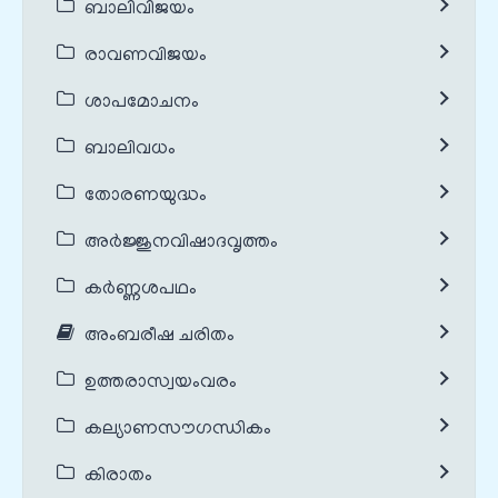
ബാലിവിജയം
രാവണവിജയം
ശാപമോചനം
ബാലിവധം
തോരണയുദ്ധം
അർജ്ജുനവിഷാദവൃത്തം
കർണ്ണശപഥം
അംബരീഷ ചരിതം
ഉത്തരാസ്വയംവരം
കല്യാണസൗഗന്ധികം
കിരാതം