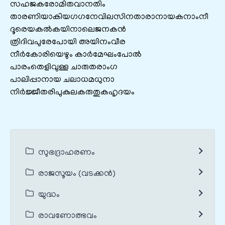
സഹജകരോമിതവാനതിം
താരണിയാകിയഗഗനേവിലസിനതാരാനായകനാംനീ
ദൂരെയകല്‍കയിനാലെജനകന്‍
ത്രിദിവപുരേപോയി അയിനംവീര
നീര്‍കോരിയെഴും കാര്‍മേഘംപോല്‍
പാരംതെളിവുള്ള ചാരുതരാംഗ
പാലിപ്പാനായ ചലാധമധുനാ
നിര്‍ജ്ജീതരിപുകുലകരുതുകഹൃദയം
സുഭദ്രാഹരണം
രാജസൂയം (വടക്കൻ)
യുദ്ധം
രാവണോത്ഭവം