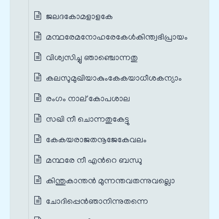
ജലദകോമളാളകേ
മന്ഥരേമനോഹരേകേള്‍കിന്ത്വഭിപ്രായം
വിശ്വസിച്ചു ഞാഞ്ചൊന്നതു
കലസുമുഖിയാകുംകേകയാധീശകന്യാം
രംഗം നാല് കോപശാല
സഖി നീ ചൊന്നതുകേട്ടു
കേകയരാജതനൂജേകേവലം
മന്ഥരേ നീ എന്‍റെ ബന്ധു
കിന്തുകാന്തന്‍ മുന്നന്തവതന്നുവല്ലൊ
ചോദിപ്പെന്‍ഞാനിന്നുതന്നെ