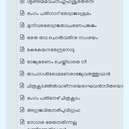
ശൃണു!മമവചനംഗുഹശൂരതരനി
രംഗം പതിനാറ് ഭരദ്വാജാശ്രമം
മുനിവരഭരദ്വാജതവചരണപങ്കജം
ഭരത തവ ചൊല്‍വതിനു സംശയം
കേകേയനരേന്ദ്രനോടു
രാജ്യഭരണം ചെയ്തിടാതെ നീ
താപസശിരോമണേരാജ്യേവരുത്തുവാന്‍
ചിത്രകൂടത്തില്‍വാഴ്ന്നയെരാഘവന്‍സീതയൊടും
രംഗം പതിനേഴ് ചിത്രകൂടം
അഗ്രജവിഭഗ്നരിപുവിഗ്രഹ
സോദര ഭരതനതിന്നല്ല