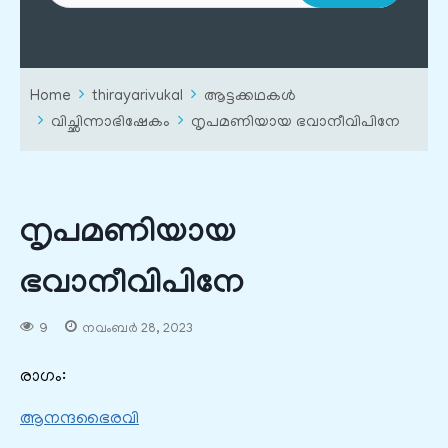
Home
thirayarivukal
ആട്ടക്കഥകൾ
വിച്ഛിന്നാഭിഷേകം
നൃപമണിയായ ഭവാനീവിപിനേ
നൃപമണിയായ
ഭവാനീവിപിനേ
9
നവംബർ 28, 2023
രാഗം:
ആനന്ദഭൈരവി