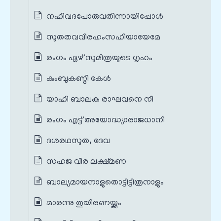
നഹിവദപോരുവതിന്നായിപ്പോള്‍
സുതതവവിരഹംസഹിയായേമേ
രംഗം ഏഴ് സുമിത്രയുടെ ഗൃഹം
കുംബുകണ്ഠി കേൾ
യാഹി ബാലക രാഘവനെ നീ
രംഗം എട്ട് അയോദ്ധ്യാരാജധാനി
ദശരഥസുത, ദേവ
സഹജ വീര ലക്ഷ്മണ
ബാല്യമായനാളുതൊട്ടിട്ടിത്രനാളും
മാരന്നു തുയിരണയ്ക്കും