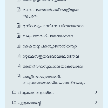
വരുമളവുന്നീനന്ദിഗ്രാമെ
രംഗം പത്തൊൻപത് അത്രിയുടെ
ആശ്രമം
മുനിവരകൃപാസിന്ധേ ദീനബന്ധോ
രഘുപതേമഹീപതേദാശരഥേ
കേകയനൃപകന്യാജനനീധന്യാ
സുഖമസ്തുതവബാലജലധിനീല
അതിദീര്‍ഘസുമംഗലിയാകബാലേ
അത്രിനനത്വാതദാനീം
രഘുവരനുടനേസീതയാതമ്പിയോടും
ദിവ്യകാരുണ്യചരിതം
പുത്രകാമേഷ്ടി