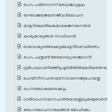
രംഗം പതിനൊന്ന് ഭരദ്വാജാശ്രമം
രാഘവജയജയരാജീവവിലോചന
മാമുനികുലതിലകമാമകജനകനരുള്‍
കാര്യകാര്യങ്ങള്‍ സാധിപ്പാന്‍
രാമവാക്യത്തെക്കേട്ടമ്മാമുനീമൌലിരത്നം
രംഗം പന്ത്രണ്ട് അയോദ്ധ്യാരാജധാനി
ഭൂമിപാലാംണിഞ്ഞിടുംമുടിമീതില്‍മേവിയരത്നമേ
പോയിനിസഹരാമനോടവനെങ്ങുപോയതു
പൌരലോകമശേഷവും
വാരിവാഹസമാനചാരുതമാലതുല്യകളേബരന്‍
കുരംഗലോചനാകുലങ്ങള്‍ മോഹിക്കും