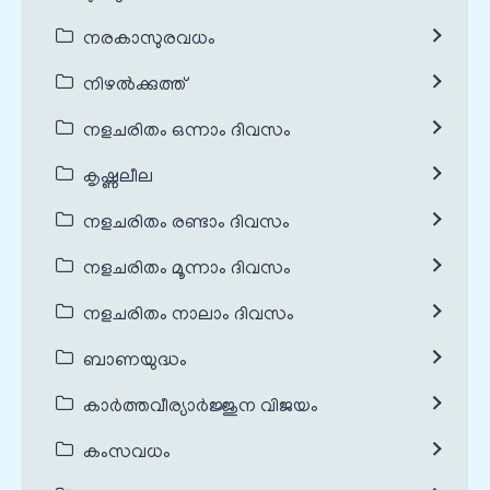
നരകാസുരവധം
നിഴൽക്കുത്ത്
നളചരിതം ഒന്നാം ദിവസം
കൃഷ്ണലീല
നളചരിതം രണ്ടാം ദിവസം
നളചരിതം മൂന്നാം ദിവസം
നളചരിതം നാലാം ദിവസം
ബാണയുദ്ധം
കാർത്തവീര്യാർജ്ജുന വിജയം
കംസവധം