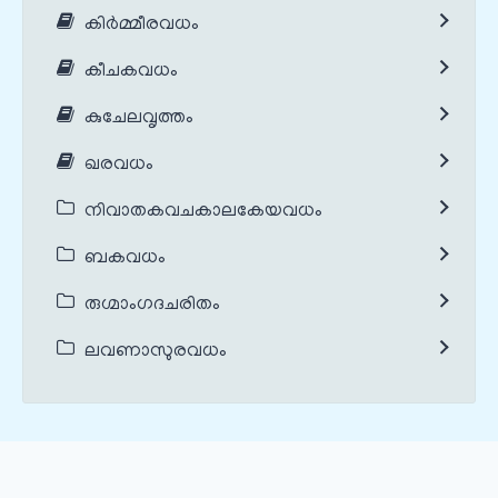
കിർമ്മീരവധം
കീചകവധം
കുചേലവൃത്തം
ഖരവധം
നിവാതകവചകാലകേയവധം
ബകവധം
രുഗ്മാംഗദചരിതം
ലവണാസുരവധം