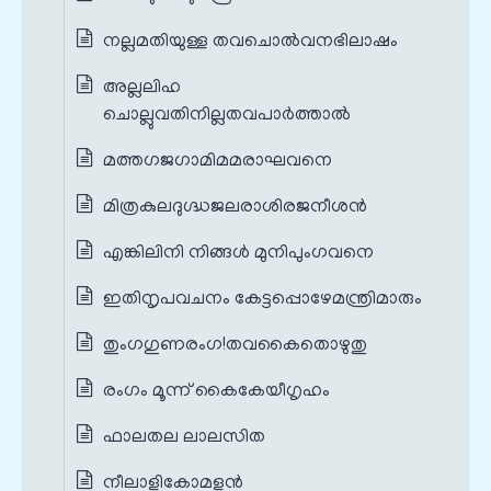
നല്ലമതിയുള്ള തവചൊല്‍വനഭിലാഷം
അല്ലലിഹ
ചൊല്ലുവതിനില്ലതവപാര്‍ത്താല്‍
മത്തഗജഗാമിമമരാഘവനെ
മിത്രകുലദുഗ്ദ്ധജലരാശിരജനീശന്‍
എങ്കിലിനി നിങ്ങള്‍ മുനിപുംഗവനെ
ഇതിനൃപവചനം കേട്ടപ്പൊഴേമന്ത്രിമാരും
തുംഗഗുണരംഗ!തവകൈതൊഴുതു
രംഗം മൂന്ന് കൈകേയീഗൃഹം
ഫാലതല ലാലസിത
നീലാളികോമളന്‍