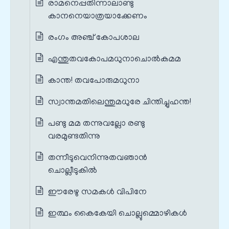
രാമനെപ്പതിന്നാലാണ്ടു
കാനനെയാത്രയാക്കേണം
രംഗം അഞ്ച് കോപശാല
എന്തുതവകോപമധുനാചൊല്‍കമമ
കാന്ത! തവപോരുമധുനാ
സ്വാന്തമതിലെന്തുമധുരേ ചിന്തിച്ചുഹന്ത!
പണ്ടു മമ തന്നുവല്ലോ രണ്ടു
വരമുണ്ടതിന്നു
തന്നീടുവെനിന്നുതവഞാന്‍
ചൊല്ലീടുകില്‍
ഈരേഴു സമകള്‍ വിപിനേ
ഇത്ഥം കൈകേയി ചൊല്ലുമ്മൊഴികള്‍