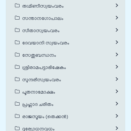
രുഗ്മിണീസ്വയംവരം
സന്താനഗോപാലം
സീതാസ്വയംവരം
ദേവയാനി സ്വയംവരം
സേതുബന്ധനം
ശ്രീരാമപട്ടാഭിഷേകം
സുന്ദരീസ്വയംവരം
പൂതനാമോക്ഷം
പ്രഹ്ലാദ ചരിതം
രാജസൂയം (തെക്കൻ)
ദുര്യോധനവധം