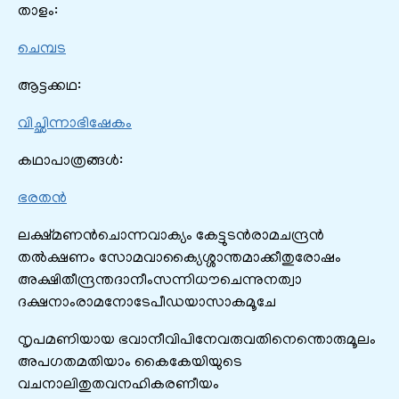
താളം:
ചെമ്പട
ആട്ടക്കഥ:
വിച്ഛിന്നാഭിഷേകം
കഥാപാത്രങ്ങൾ:
ഭരതൻ
ലക്ഷ്മണന്‍ചൊന്നവാക്യം കേട്ടുടന്‍രാമചന്ദ്രന്‍
തല്‍ക്ഷണം സോമവാക്യൈശ്ശാന്തമാക്കീതുരോഷം
അക്ഷിതീന്ദ്രന്തദാനീംസന്നിധൗചെന്നുനത്വാ
ദക്ഷനാംരാമനോടേപീഡയാസാകമൂചേ
നൃപമണിയായ ഭവാനീവിപിനേവരുവതിനെന്തൊരുമൂലം
അപഗതമതിയാം കൈകേയിയുടെ
വചനാലിതുതവനഹികരണീയം