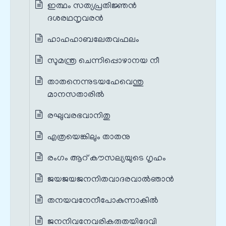
ഇത്ഥം സത്യപ്രതിജ്ഞന്‍
ദശരഥനൃവരന്‍
ഹാഹഹാബലേതവഫലം
സുമന്ത്ര ചെന്നിപ്പൊഴാനയ നീ
താതനെന്നുടയഹേവെന്തു
മാനസതാരില്‍
രഘുവരഭവാനിതു
എത്രയെങ്കിലും താതനു
രംഗം ആറ് കൗസല്യയുടെ ഗൃഹം
ജയജയജനനിതവാദരവാല്‍ഞാന്‍
തനയവനേനീപോകുന്നാകില്‍
ജനനിവനേവരികരുതയിദേവി