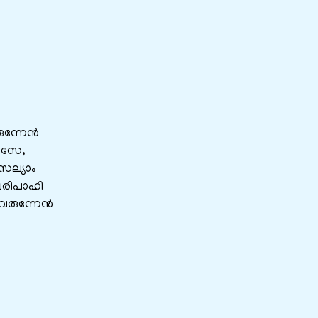
ുന്നേൻ
ാസേ,
സല്യാം
രിപാഹി
 വരുന്നേൻ