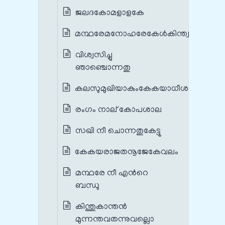
ജലദകോമളാളകേ
മന്ഥരേമനോഹരേകേള്‍കിന്ത്വഭിപ്രായം
വിശ്വസിച്ചു
ഞാഞ്ചൊന്നതു
കലസുമുഖിയാകുംകേകയാധീശകന്യാം
രംഗം നാല് കോപശാല
സഖി നീ ചൊന്നതുകേട്ടു
കേകയരാജതനൂജേകേവലം
മന്ഥരേ നീ എന്‍റെ
ബന്ധു
കിന്തുകാന്തന്‍
മുന്നന്തവതന്നുവല്ലൊ