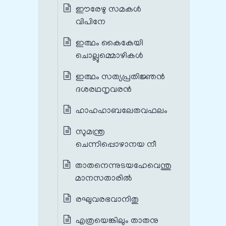
ഈരേഴു സമകള്‍
വിപിനേ
ഇത്ഥം കൈകേയി
ചൊല്ലുമ്മൊഴികള്‍
ഇത്ഥം സത്യപ്രതിജ്ഞന്‍
ദശരഥനൃവരന്‍
ഹാഹഹാബലേതവഫലം
സുമന്ത്ര
ചെന്നിപ്പൊഴാനയ നീ
താതനെന്നുടയഹേവെന്തു
മാനസതാരില്‍
രഘുവരഭവാനിതു
എത്രയെങ്കിലും താതനു