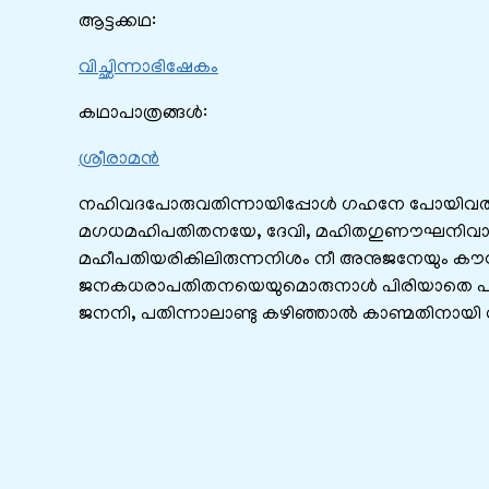
ആട്ടക്കഥ:
വിച്ഛിന്നാഭിഷേകം
കഥാപാത്രങ്ങൾ:
ശ്രീരാമൻ
നഹിവദപോരുവതിന്നായിപ്പോള്‍ ഗഹനേ പോയിവര
മഗധമഹിപതിതനയേ, ദേവി, മഹിതഗുണൗഘനിവ
മഹീപതിയരികിലിരുന്നനിശം നീ അനുജനേയും കൗ
ജനകധരാപതിതനയെയുമൊരുനാൾ പിരിയാതെ പ
ജനനി, പതിന്നാലാണ്ടു കഴിഞ്ഞാൽ കാണ്മതിനായി