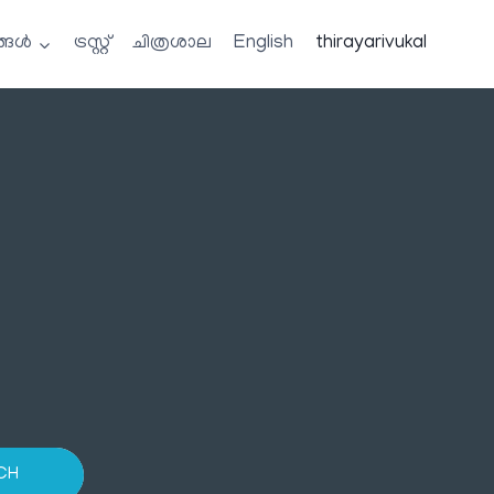
്ങൾ
ട്രസ്റ്റ്
ചിത്രശാല
English
thirayarivukal