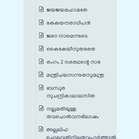
ജയജയമഹാമതേ
കേകയനരാധിപന്‍
ജരഠ നാമെന്നുടെ
കൈകേയീസുതഭരത
രംഗം 2 ദശരഥന്റെ സഭ
മന്ത്രിചയസന്നുതസുമന്ത്ര
ബന്ധുര
സുചന്ദ്രികാലാലസിത
നല്ലമതിയുള്ള
തവചൊല്‍വനഭിലാഷം
അല്ലലിഹ
ചൊല്ലുവതിനില്ലതവപാര്‍ത്താല്‍