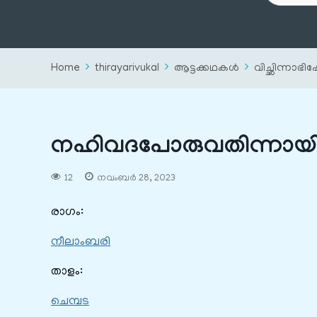
Home
thirayarivukal
ആട്ടക്കഥകൾ
വിച്ഛിന്നാഭ
നഹിവദപോരുവതിന്നായിപ
12
നവംബർ 28, 2023
രാഗം:
നീലാംബരി
താളം:
ചെമ്പട