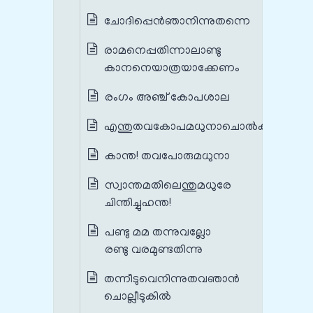
ചോദിപ്പെന്‍ഞാനിന്നുതന്നെ
രാമനെപ്പതിന്നാലാണ്ടു
കാനനെയാത്രയാക്കേണം
രംഗം അഞ്ച് കോപശാല
എന്തുതവകോപമധുനാചൊല്‍കമമ
കാന്ത! തവപോരുമധുനാ
സ്വാന്തമതിലെന്തുമധുരേ
ചിന്തിച്ചുഹന്ത!
പണ്ടു മമ തന്നുവല്ലോ
രണ്ടു വരമുണ്ടതിന്നു
തന്നീടുവെനിന്നുതവഞാന്‍
ചൊല്ലീടുകില്‍