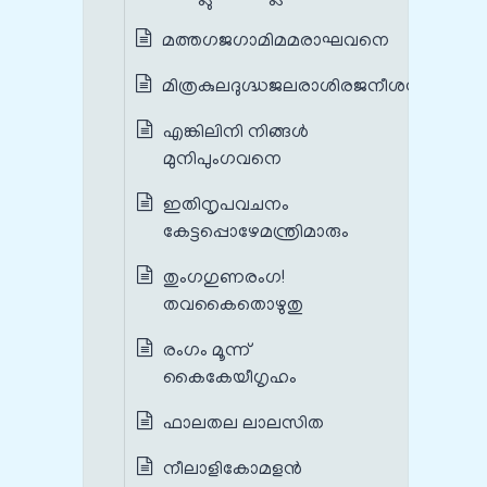
മത്തഗജഗാമിമമരാഘവനെ
മിത്രകുലദുഗ്ദ്ധജലരാശിരജനീശന്‍
എങ്കിലിനി നിങ്ങള്‍
മുനിപുംഗവനെ
ഇതിനൃപവചനം
കേട്ടപ്പൊഴേമന്ത്രിമാരും
തുംഗഗുണരംഗ!
തവകൈതൊഴുതു
രംഗം മൂന്ന്
കൈകേയീഗൃഹം
ഫാലതല ലാലസിത
നീലാളികോമളന്‍