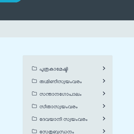
പുത്രകാമേഷ്ടി
രുഗ്മിണീസ്വയംവരം
സന്താനഗോപാലം
സീതാസ്വയംവരം
ദേവയാനി സ്വയംവരം
സേതുബന്ധനം