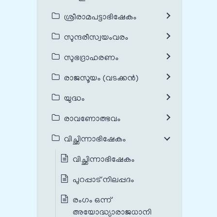
ശ്രീരാമപട്ടാഭിഷേകം
സുന്ദരീസ്വയംവരം
സുഭദ്രാഹരണം
രാജസൂയം (വടക്കൻ)
യുദ്ധം
രാവണോത്ഭവം
വിച്ഛിന്നാഭിഷേകം
വിച്ഛിന്നാഭിഷേകം
പുറപ്പാട് നിലപ്പദം
രംഗം ഒന്ന്
അയോദ്ധ്യാരാജധാനി