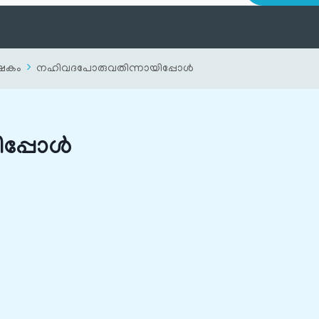
ിഷേകം
നഹിവദപോരുവതിന്നായിപ്പോള്‍
്പോള്‍