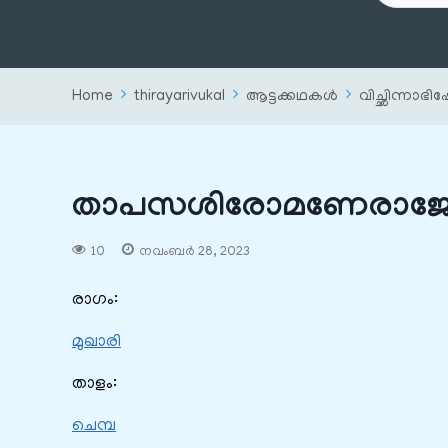
Home
thirayarivukal
ആട്ടക്കഥകൾ
വിച്ഛിന്നാഭ
താപസശിരോമണേരാജ്യേവ
10
നവംബർ 28, 2023
രാഗം:
മുഖാരി
താളം:
ചെമ്പ