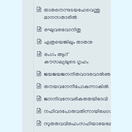
താതനെന്നുടയഹേവെന്തു
മാനസതാരില്‍
രഘുവരഭവാനിതു
എത്രയെങ്കിലും താതനു
രംഗം ആറ്
കൗസല്യയുടെ ഗൃഹം
ജയജയജനനിതവാദരവാല്‍ഞാന്‍
തനയവനേനീപോകുന്നാകില്‍
ജനനിവനേവരികരുതയിദേവി
നഹിവദപോരുവതിന്നായിപ്പോള്‍
സുതതവവിരഹംസഹിയായേമേ