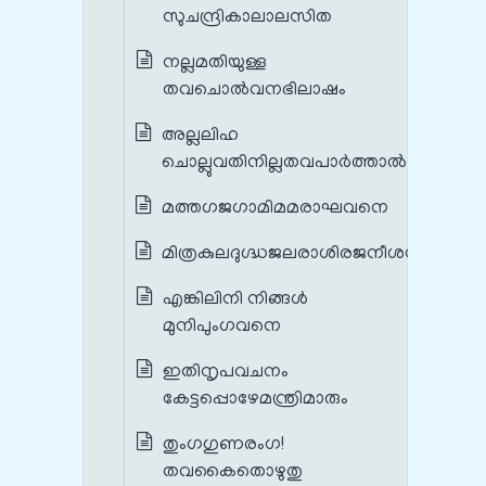
സുചന്ദ്രികാലാലസിത
നല്ലമതിയുള്ള
തവചൊല്‍വനഭിലാഷം
അല്ലലിഹ
ചൊല്ലുവതിനില്ലതവപാര്‍ത്താല്‍
മത്തഗജഗാമിമമരാഘവനെ
മിത്രകുലദുഗ്ദ്ധജലരാശിരജനീശന്‍
എങ്കിലിനി നിങ്ങള്‍
മുനിപുംഗവനെ
ഇതിനൃപവചനം
കേട്ടപ്പൊഴേമന്ത്രിമാരും
തുംഗഗുണരംഗ!
തവകൈതൊഴുതു