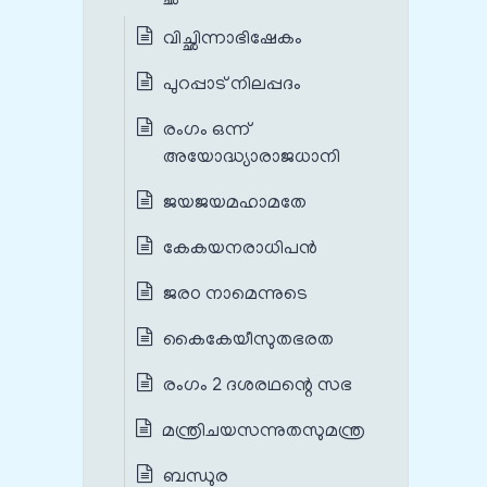
വിച്ഛിന്നാഭിഷേകം
പുറപ്പാട് നിലപ്പദം
രംഗം ഒന്ന്
അയോദ്ധ്യാരാജധാനി
ജയജയമഹാമതേ
കേകയനരാധിപന്‍
ജരഠ നാമെന്നുടെ
കൈകേയീസുതഭരത
രംഗം 2 ദശരഥന്റെ സഭ
മന്ത്രിചയസന്നുതസുമന്ത്ര
ബന്ധുര