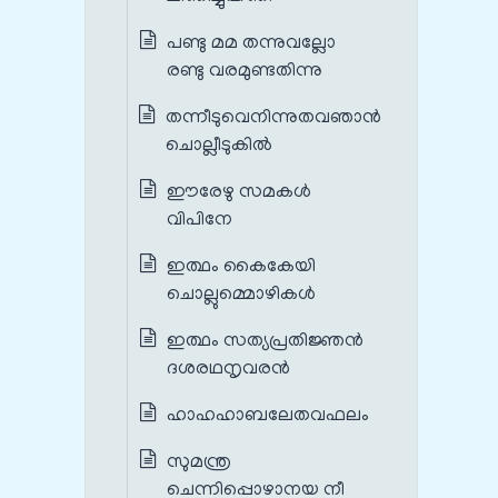
പണ്ടു മമ തന്നുവല്ലോ
രണ്ടു വരമുണ്ടതിന്നു
തന്നീടുവെനിന്നുതവഞാന്‍
ചൊല്ലീടുകില്‍
ഈരേഴു സമകള്‍
വിപിനേ
ഇത്ഥം കൈകേയി
ചൊല്ലുമ്മൊഴികള്‍
ഇത്ഥം സത്യപ്രതിജ്ഞന്‍
ദശരഥനൃവരന്‍
ഹാഹഹാബലേതവഫലം
സുമന്ത്ര
ചെന്നിപ്പൊഴാനയ നീ