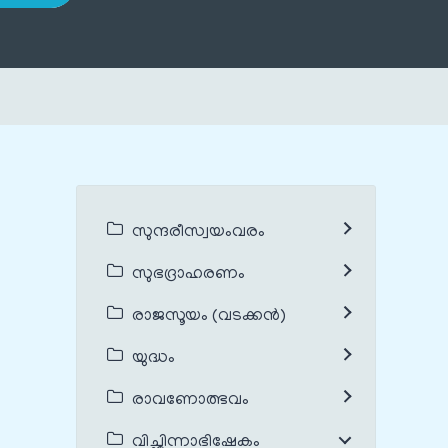
സുന്ദരീസ്വയംവരം
സുഭദ്രാഹരണം
രാജസൂയം (വടക്കൻ)
യുദ്ധം
രാവണോത്ഭവം
വിച്ഛിന്നാഭിഷേകം