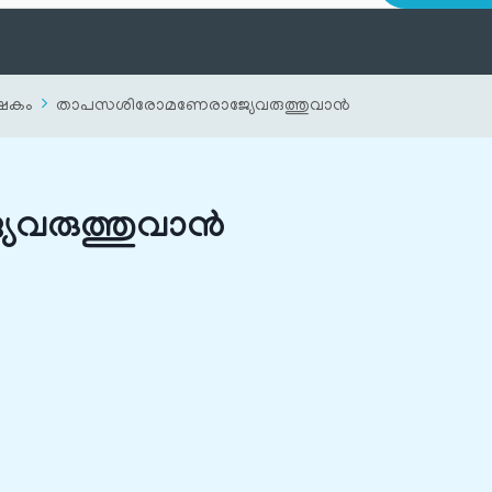
ിഷേകം
താപസശിരോമണേരാജ്യേവരുത്തുവാന്‍
രുത്തുവാന്‍