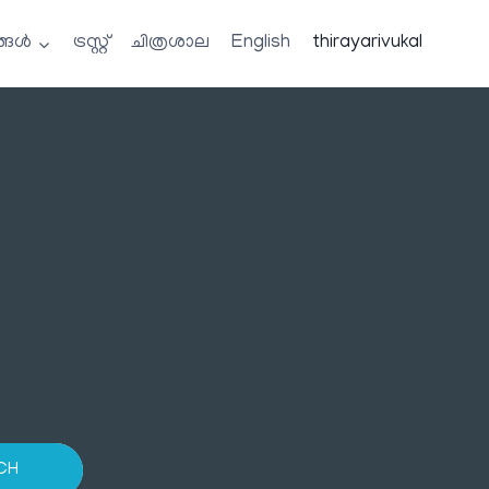
്ങൾ
ട്രസ്റ്റ്
ചിത്രശാല
English
thirayarivukal