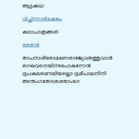
ആട്ടക്കഥ:
വിച്ഛിന്നാഭിഷേകം
കഥാപാത്രങ്ങൾ:
ഭരതൻ
താപസശിരോമണേരാജ്യേവരുത്തുവാന്‍
രാഘവനെയിന്നുപോകുന്നേന്‍
ഭൂപകുലമൌലിയല്ലൊ ഭൂമിപാലനിനി
അന്തംഗതേദശശതാംഗേ