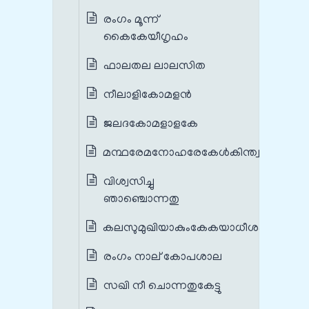
രംഗം മൂന്ന്
കൈകേയീഗൃഹം
ഫാലതല ലാലസിത
നീലാളികോമളന്‍
ജലദകോമളാളകേ
മന്ഥരേമനോഹരേകേള്‍കിന്ത്വഭിപ്രായം
വിശ്വസിച്ചു
ഞാഞ്ചൊന്നതു
കലസുമുഖിയാകുംകേകയാധീശകന്യാം
രംഗം നാല് കോപശാല
സഖി നീ ചൊന്നതുകേട്ടു