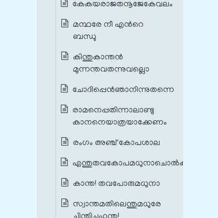
കേകയരാജതനൂജേകേവലം
മന്ഥരേ നീ എന്‍റെ
ബന്ധു
കിന്തുകാന്തന്‍
മുന്നന്തവതന്നുവല്ലൊ
ചോദിപ്പെന്‍ഞാനിന്നുതന്നെ
രാമനെപ്പതിന്നാലാണ്ടു
കാനനെയാത്രയാക്കേണം
രംഗം അഞ്ച് കോപശാല
എന്തുതവകോപമധുനാചൊല്‍കമമ
കാന്ത! തവപോരുമധുനാ
സ്വാന്തമതിലെന്തുമധുരേ
ചിന്തിച്ചുഹന്ത!