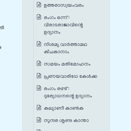
ഉത്തരാസ്വയംവരം
രംഗം ഒന്ന് :
വിരാടരാജാവിന്റെ
നി
ഉദ്യാനം
നിശമ്യ വാർത്താമഥ
ത
കീചകാനാം
സമയം മതിമോഹനം
പ്രണയവാരിധേ കേൾക്ക
രംഗം രണ്ട് :
ദുര്യോധനന്റെ ഉദ്യാനം
കല്യാണീ കാൺക
സുന്ദര ശൃണു കാന്താ