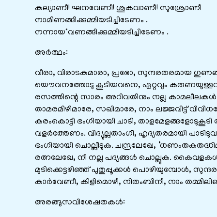
കല്യാണീ! ഘനവേണീ! ശുകവാണീ! സുശ്രോണീ
നാമിണങ്ങിക്കുമ്മിയടിച്ചിടേണം .
നന്നായ°വണങ്ങിക്കുമ്മിയടിച്ചിടേണം .
അർത്ഥം:
വീരാ, വിരാടകുമാരാ, പ്രഭോ, സുന്ദരതരമായ ഗുണങ
യൌവനത്തോടു കൂടിയവനെ, ഏറ്റവും കരുണയുള്ളവനേ, ജ
രസത്തിന്റെ സാരം അറിവതിനും നല്ല കാമലീലകള്‍ ചെയ്‌
താമരമിഴിമാരേ, സഖിമാരേ, നാം ലജ്ജവിട്ട് വിവി
കരംകൊട്ടി ഭംഗിയായി ചാടി, താളമേളങ്ങളോടുകൂടി ത
വളര്‍ത്തേണം. വിദ്യുല്ലതാംഗീ, ഹൃദ്യതരമായി പാടീടുവാ
ഭംഗിയായി ചൊല്ലീടുക. ചന്ദ്രലേഖേ, ‘ധണംതകതദ്ധി
രത്നലേഖേ, നീ നല്ല പദ്യങ്ങള്‍ ചൊല്ലുക. കൈവളകള്‍ ഏ
മുടിക്കെട്ടഴിഞ്ഞ് പുതുപ്പൂക്കള്‍ പൊഴിയുമ്പോള്‍, 
കാര്‍വേണീ, കിളിമൊഴീ, നിതംബിനീ, നാം തമ്മിലിണങ്
അരങ്ങുസവിശേഷതകൾ: