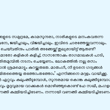
്ങളുടെ സമുദ്രമേ, കാമസുന്ദരാ, നാരികളുടെ മനംകവരുന്ന
യിച്ചാലും, വിജയിച്ചാലും. ഇവിടെ ചാരത്തേയ്ക്കുവന്നാലും.
വതിനും പാരില്‍ അങ്ങേയ്ക്ക് തുല്യരായിട്ട് ആരുണ്ട്?
ധമോരോ കളികള്‍ കളിച്ച്, സസന്തോഷം രാഗമാലകള്‍ പാടി,
ിരുമുമ്പില്‍ നടനം ചെയ്യേണം. ലോകത്തില്‍ നല്ല രസം
ന്‍ ശ്രമമൊട്ടും കുറയ്ക്കരുതേ. മാതംഗീ, നീ ഉടനെ ഗദ്യങ്ങള്‍
മിതത്തൈയ്യ തത്തോംതത്തോം’ എന്നിങ്ങനെ മദ്ദളം വായിക്കൂ.
റ്റവും കുലുംങ്ങീടുമ്പോള്‍, സുന്ദരമായ കൊങ്ക കുലുങ്ങീടുമ്പോള്
സുന്ദരവും മൃദുവുമായ വാക്കുകള്‍ മൊഴിഞ്ഞുകൊണ്ട് ഹേ സഖീ, മംഗ
ങി കുമ്മിയടിച്ചിടേണം. നന്നായി വണങ്ങി കുമ്മിയടിച്ചിടേണം