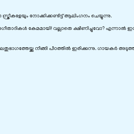
സ്ത്രീകളേയും നോക്കിക്കണ്ടിട്ട് ആലിംഗനം ചെയ്യുന്നു.
തഗീതാദികള്‍ കേമമായി! വല്ലാതെ ക്ഷീണിച്ചുവോ? എന്നാല്‍ ഇ
തുഭാഗത്തേയ്ക്കു നീങ്ങി പീഠത്തില്‍ ഇരിക്കുന്നു. ഗായകര്‍ അടുത്