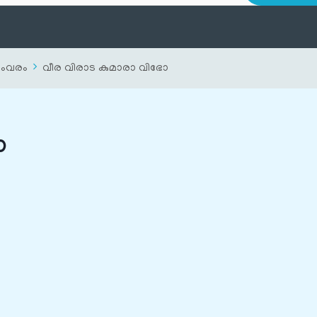
യംവരം
വീര വിരാട കുമാരാ വിഭോ
ോ