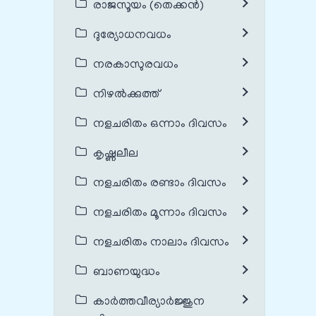
രാജസൂയം (തെക്കൻ)
ദുര്യോധനവധം
നരകാസുരവധം
നിഴൽക്കുത്ത്
നളചരിതം ഒന്നാം ദിവസം
കൃഷ്ണലീല
നളചരിതം രണ്ടാം ദിവസം
നളചരിതം മൂന്നാം ദിവസം
നളചരിതം നാലാം ദിവസം
ബാണയുദ്ധം
കാർത്തവീര്യാർജ്ജുന