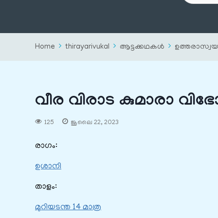
Home
thirayarivukal
ആട്ടക്കഥകൾ
ഉത്തരാസ്വ
വീര വിരാട കുമാരാ വിഭ
125
ജൂലൈ 22, 2023
രാഗം:
ഉശാനി
താളം:
മുറിയടന്ത 14 മാത്ര