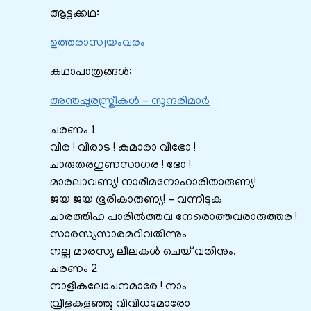
ആട്ടക്കഥ:
ഉത്തരാസ്വയംവരം
കഥാപാത്രങ്ങൾ:
അന്തപ്പുരസ്ത്രീകൾ – സുന്ദരിമാർ
ചരണം 1
വീര ! വിരാട ! കുമാരാ വിഭോ !
ചാരുതരഗുണസാഗര ! ഭോ !
മാരലാവണ്യ! നാരീമനോഹാരിതാരുണ്യ!
ജയ ജയ ഭൂരികാരുണ്യ! – വന്നീടുക
ചാരത്തിഹ പാരിൽത്തവ നേരൊത്തവരാരുത്തര !
സാരസ്യസാരമറിവതിന്നും
നല്ല മാരസ്യ ലീലകൾ ചെയ് വതിനും.
ചരണം 2
നാളീകലോചനമാരേ ! നാം
വ്രീളകളഞ്ഞു വിവിധമോരോ