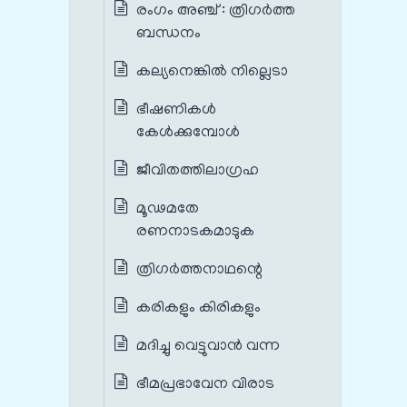
രംഗം അഞ്ച് : ത്രിഗർത്ത
ബന്ധനം
കല്യനെങ്കിൽ നില്ലെടാ
ഭീഷണികൾ
കേൾക്കുമ്പോൾ
ജീവിതത്തിലാഗ്രഹ
മൂഢമതേ
രണനാടകമാടുക
ത്രിഗർത്തനാഥന്റെ
കരികളും കിരികളും
മദിച്ചു വെട്ടുവാൻ വന്ന
ഭീമപ്രഭാവേന വിരാട