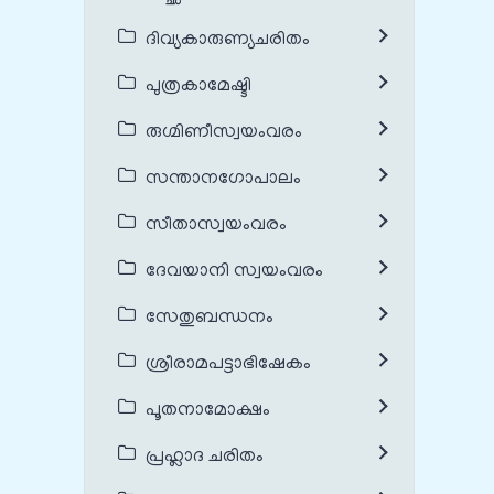
ദിവ്യകാരുണ്യചരിതം
പുത്രകാമേഷ്ടി
രുഗ്മിണീസ്വയംവരം
സന്താനഗോപാലം
സീതാസ്വയംവരം
ദേവയാനി സ്വയംവരം
സേതുബന്ധനം
ശ്രീരാമപട്ടാഭിഷേകം
പൂതനാമോക്ഷം
പ്രഹ്ലാദ ചരിതം