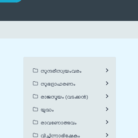
സുന്ദരീസ്വയംവരം
സുഭദ്രാഹരണം
രാജസൂയം (വടക്കൻ)
യുദ്ധം
രാവണോത്ഭവം
വിച്ഛിന്നാഭിഷേകം