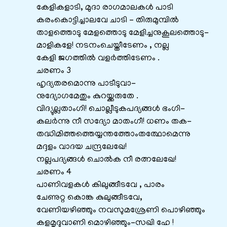
കേളികളാടി, മുദാ രാഗമാലകൾ പാടി
കരംകൊട്ടിച്ചാലവേ ചാടി – തിരുമുമ്പിൽ
താളത്തൊടു മേളത്തൊടു മേളിച്ചനുകൂലത്തൊടു-
മാളികളേ! നടനംചെയ്തീടേണം , നല്ല
കേളി ജഗത്തിൽ വളർത്തിടേണം .
ചരണം 3
ഹൃദ്യതരമൊന്നു പാടീടുവാ-
നുദ്യോഗമേതും കുറയ്ക്കരുതേ .
വിദ്യുല്ലതാംഗി! ചൊല്ലീടുകപദ്യങ്ങൾ ഭംഗി-
കലർന്നു നീ സദ്യോ മാതംഗീ! ധണം തക-
തദ്ധിമിത്തത്തെയ്യന്തത്തോംതത്ഥോമെന്നു
മദ്ദളം വാദയ ചന്ദ്രലേഖേ!
നല്ലപദ്യങ്ങൾ ചൊൽക നീ രത്നലേഖേ!
ചരണം 4
പാണിവളകൾ കിലുങ്ങീടവേ , പാരം
ചേണുറ്റ കൊങ്ക കുലുങ്ങീടവേ,
വേണിയഴിഞ്ഞും നവസുമശ്രേണി പൊഴിഞ്ഞും
കളമൃദുവാണി മൊഴിഞ്ഞും-സഖി ഹേ !