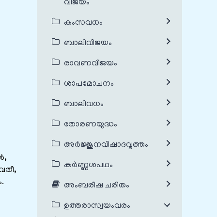
വിജയം
കംസവധം
ബാലിവിജയം
രാവണവിജയം
ശാപമോചനം
ബാലിവധം
തോരണയുദ്ധം
അർജ്ജുനവിഷാദവൃത്തം
‍,
കർണ്ണശപഥം
ളവതീ,
.
അംബരീഷ ചരിതം
ഉത്തരാസ്വയംവരം