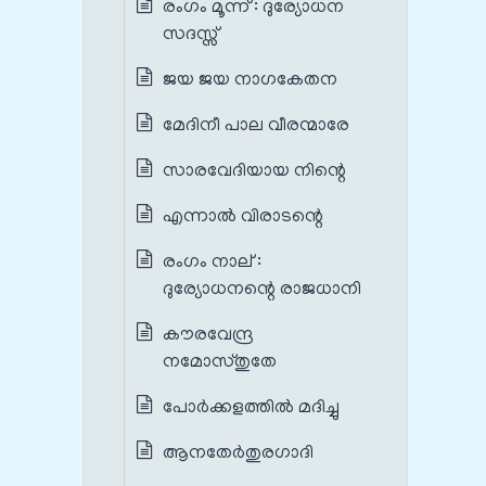
രംഗം മൂന്ന് : ദുര്യോധന
സദസ്സ്
ജയ ജയ നാഗകേതന
മേദിനീ പാല വീരന്മാരേ
സാരവേദിയായ നിന്റെ
എന്നാൽ വിരാടന്റെ
രംഗം നാല് :
ദുര്യോധനന്റെ രാജധാനി
കൗരവേന്ദ്ര
നമോസ്തുതേ
പോർക്കളത്തിൽ മദിച്ചു
ആനതേർതുരഗാദി