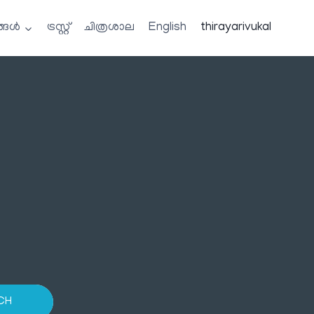
്ങൾ
ട്രസ്റ്റ്
ചിത്രശാല
English
thirayarivukal