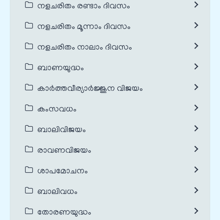
നളചരിതം രണ്ടാം ദിവസം
നളചരിതം മൂന്നാം ദിവസം
നളചരിതം നാലാം ദിവസം
ബാണയുദ്ധം
കാർത്തവീര്യാർജ്ജുന വിജയം
കംസവധം
ബാലിവിജയം
രാവണവിജയം
ശാപമോചനം
ബാലിവധം
തോരണയുദ്ധം