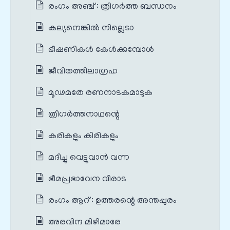
രംഗം അഞ്ച് : ത്രിഗർത്ത ബന്ധനം
കല്യനെങ്കിൽ നില്ലെടാ
ഭീഷണികൾ കേൾക്കുമ്പോൾ
ജീവിതത്തിലാഗ്രഹ
മൂഢമതേ രണനാടകമാടുക
ത്രിഗർത്തനാഥന്റെ
കരികളും കിരികളും
മദിച്ചു വെട്ടുവാൻ വന്ന
ഭീമപ്രഭാവേന വിരാട
രംഗം ആറ് : ഉത്തരന്റെ അന്തപ്പുരം
അരവിന്ദ മിഴിമാരേ