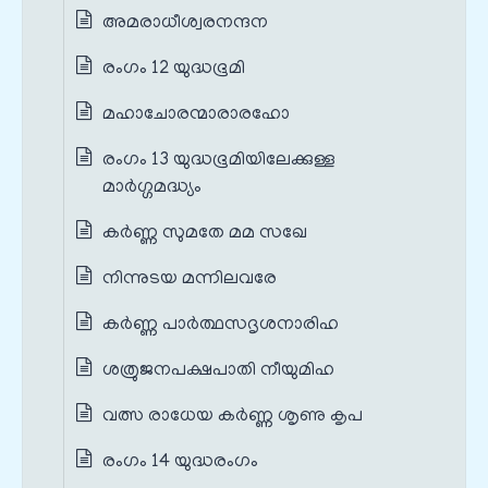
അമരാധീശ്വരനന്ദന
രംഗം 12 യുദ്ധഭൂമി
മഹാചോരന്മാരാരഹോ
രംഗം 13 യുദ്ധഭൂമിയിലേക്കുള്ള
മാർഗ്ഗമദ്ധ്യം
കർണ്ണ സുമതേ മമ സഖേ
നിന്നുടയ മന്നിലവരേ
കർണ്ണ പാർത്ഥസദൃശനാരിഹ
ശത്രുജനപക്ഷപാതി നീയുമിഹ
വത്സ രാധേയ കർണ്ണ ശൃണു കൃപ
രംഗം 14 യുദ്ധരംഗം