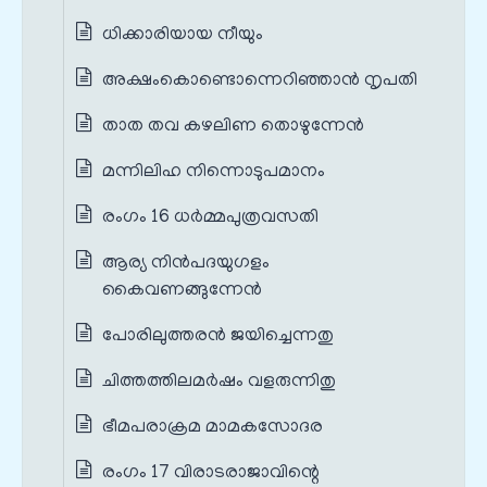
ധിക്കാരിയായ നീയും
അക്ഷംകൊണ്ടൊന്നെറിഞ്ഞാൻ നൃപതി
താത തവ കഴലിണ തൊഴുന്നേൻ
മന്നിലിഹ നിന്നൊടുപമാനം
രംഗം 16 ധർമ്മപുത്രവസതി
ആര്യ നിൻപദയുഗളം
കൈവണങ്ങുന്നേൻ
പോരിലുത്തരൻ ജയിച്ചെന്നതു
ചിത്തത്തിലമർഷം വളരുന്നിതു
ഭീമപരാക്രമ മാമകസോദര
രംഗം 17 വിരാടരാജാവിന്റെ