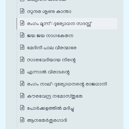
സുന്ദര ശൃണു കാന്താ
രംഗം മൂന്ന് : ദുര്യോധന സദസ്സ്
ജയ ജയ നാഗകേതന
മേദിനീ പാല വീരന്മാരേ
സാരവേദിയായ നിന്റെ
എന്നാൽ വിരാടന്റെ
രംഗം നാല് : ദുര്യോധനന്റെ രാജധാനി
കൗരവേന്ദ്ര നമോസ്തുതേ
പോർക്കളത്തിൽ മദിച്ചു
ആനതേർതുരഗാദി