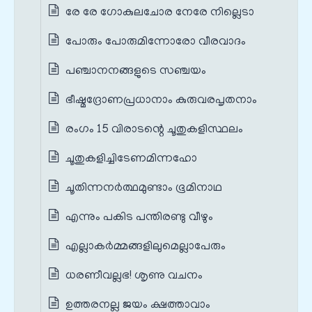
രേ രേ ഗോകുലചോര നേരേ നില്ലെടാ
പോരും പോരുമിന്നോരോ വീരവാദം
പഞ്ചാനനങ്ങളുടെ സഞ്ചയം
ഭീഷ്മദ്രോണപ്രധാനാം കുരുവരപൃതനാം
രംഗം 15 വിരാടന്റെ ചൂതുകളിസ്ഥലം
ചൂതുകളിച്ചിടേണമിന്നഹോ
ചൂതിന്നനർത്ഥമുണ്ടാം ഭൂമിനാഥ
എന്നും പകിട പന്തിരണ്ടു വീഴും
എല്ലാകർമ്മങ്ങളിലുമെല്ലാപേരും
ധരണീവല്ലഭ! ശൃണു വചനം
ഉത്തരനല്ല ജയം ക്ഷത്താവാം