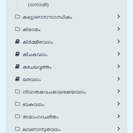
(ധനാശി)
കല്യാണസൗഗന്ധികം
കിരാതം
കിർമ്മീരവധം
കീചകവധം
കുചേലവൃത്തം
ഖരവധം
നിവാതകവചകാലകേയവധം
ബകവധം
രുഗ്മാംഗദചരിതം
ലവണാസുരവധം