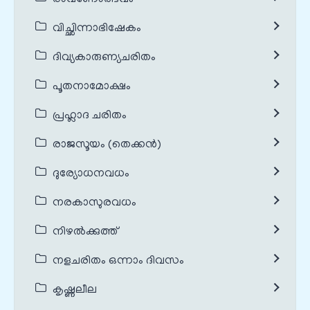
വിച്ഛിന്നാഭിഷേകം
ദിവ്യകാരുണ്യചരിതം
പൂതനാമോക്ഷം
പ്രഹ്ലാദ ചരിതം
രാജസൂയം (തെക്കൻ)
ദുര്യോധനവധം
നരകാസുരവധം
നിഴൽക്കുത്ത്
നളചരിതം ഒന്നാം ദിവസം
കൃഷ്ണലീല