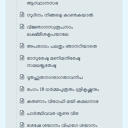
ആസ്ഥാനസഭ
സുദിനം നിങ്ങളെ കാൺകയാൽ
വിജ്ഞാനസ്വരൂപനാം
ലക്ഷ്മീശകൃപയാലേ
അപരാധം പലതും ഞാനറിയാതെ
ഭാസുരേഷു മണിമന്ദിരേഷു
സമലങ്കൃതേഷു
ദൂതഹൂതനഗരാഗതാവനിപ
രംഗം 18 ധർമ്മപുത്രരും ശ്രീകൃഷ്ണനും
കരുണാം വിധേഹി മയി കമലനാഭ
പാർത്ഥിവവര ശൃണു വീര
ശേഷേ ശയാനം വിഹഗേ ശയാനം