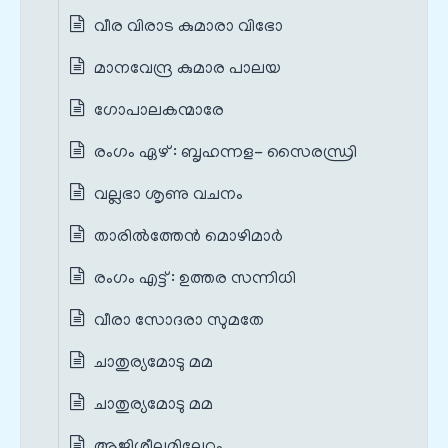
വീര വിരാട കുമാരാ വിഭോ
മാനവേന്ദ്ര കുമാര പാലയ
ഗോപാലകന്മാരേ
രംഗം ഏഴ് : ബൃഹന്നള- സൈരന്ധ്രി
വല്ലഭാ ശൃണു വചനം
താരിൽത്തേൻ മൊഴിമാർ
രംഗം എട്ട് : ഉത്തര സന്നിധി
വീരാ സോദരാ സുമതേ
ചാതുര്യമോടു മമ
ചാതുര്യമോടു മമ
ആജിശീലമില്ലേറ്റം