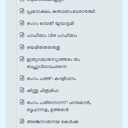
പ്രമദാകുലം കുരുവരാംബരാർത്ഥി
രംഗം ഒമ്പത്: യുദ്ധഭൂമി
പാഹിമാം വീര പാഹിമാം
ഭയമിതരുതരുതു
ഇത്യാശ്വാസ്യോത്തരം തം
ബഹുവിധവചനൈ
രംഗം പത്ത് : കദളീവനം
കിന്തു ചിത്രമിഹ
രംഗം പതിനൊന്ന് : ഹനുമാൻ,
ബൃഹന്നള, ഉത്തരൻ
അഞ്ജനാതനയ കേൾക്ക