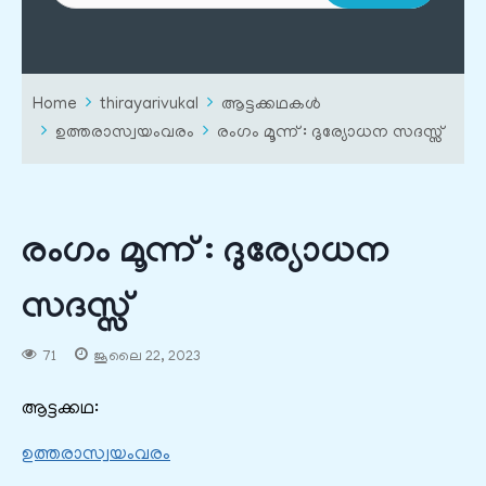
Home
thirayarivukal
ആട്ടക്കഥകൾ
ഉത്തരാസ്വയംവരം
രംഗം മൂന്ന് : ദുര്യോധന സദസ്സ്
രംഗം മൂന്ന് : ദുര്യോധന
സദസ്സ്
71
ജൂലൈ 22, 2023
ആട്ടക്കഥ:
ഉത്തരാസ്വയംവരം