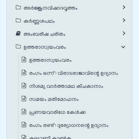
അർജ്ജുനവിഷാദവൃത്തം
കർണ്ണശപഥം
അംബരീഷ ചരിതം
ഉത്തരാസ്വയംവരം
ഉത്തരാസ്വയംവരം
രംഗം ഒന്ന് : വിരാടരാജാവിന്റെ ഉദ്യാനം
നിശമ്യ വാർത്താമഥ കീചകാനാം
സമയം മതിമോഹനം
പ്രണയവാരിധേ കേൾക്ക
രംഗം രണ്ട് : ദുര്യോധനന്റെ ഉദ്യാനം
കല്യാണീ കാൺക