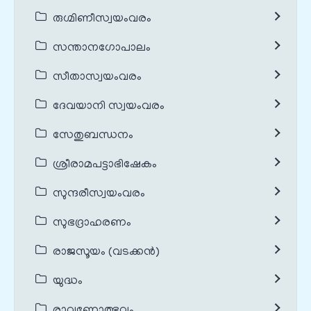
രുഗ്മിണീസ്വയംവരം
സന്താനഗോപാലം
സീതാസ്വയംവരം
ദേവയാനി സ്വയംവരം
സേതുബന്ധനം
ശ്രീരാമപട്ടാഭിഷേകം
സുന്ദരീസ്വയംവരം
സുഭദ്രാഹരണം
രാജസൂയം (വടക്കൻ)
യുദ്ധം
രാവണോത്ഭവം