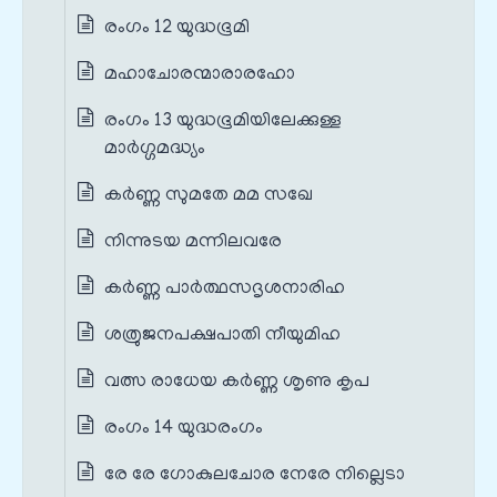
രംഗം 12 യുദ്ധഭൂമി
മഹാചോരന്മാരാരഹോ
രംഗം 13 യുദ്ധഭൂമിയിലേക്കുള്ള
മാർഗ്ഗമദ്ധ്യം
കർണ്ണ സുമതേ മമ സഖേ
നിന്നുടയ മന്നിലവരേ
കർണ്ണ പാർത്ഥസദൃശനാരിഹ
ശത്രുജനപക്ഷപാതി നീയുമിഹ
വത്സ രാധേയ കർണ്ണ ശൃണു കൃപ
രംഗം 14 യുദ്ധരംഗം
രേ രേ ഗോകുലചോര നേരേ നില്ലെടാ