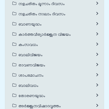
നളചരിതം മൂന്നാം ദിവസം
നളചരിതം നാലാം ദിവസം
ബാണയുദ്ധം
കാർത്തവീര്യാർജ്ജുന വിജയം
കംസവധം
ബാലിവിജയം
രാവണവിജയം
ശാപമോചനം
ബാലിവധം
തോരണയുദ്ധം
അർജ്ജുനവിഷാദവൃത്തം