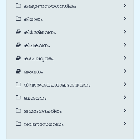
കല്യാണസൗഗന്ധികം
കിരാതം
കിർമ്മീരവധം
കീചകവധം
കുചേലവൃത്തം
ഖരവധം
നിവാതകവചകാലകേയവധം
ബകവധം
രുഗ്മാംഗദചരിതം
ലവണാസുരവധം