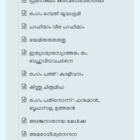
പ്രമദാകുലം കുരുവരാംബരാർത്ഥി
രംഗം ഒമ്പത്: യുദ്ധഭൂമി
പാഹിമാം വീര പാഹിമാം
ഭയമിതരുതരുതു
ഇത്യാശ്വാസ്യോത്തരം തം
ബഹുവിധവചനൈ
രംഗം പത്ത് : കദളീവനം
കിന്തു ചിത്രമിഹ
രംഗം പതിനൊന്ന് : ഹനുമാൻ,
ബൃഹന്നള, ഉത്തരൻ
അഞ്ജനാതനയ കേൾക്ക
അമരാധീശ്വരനന്ദന