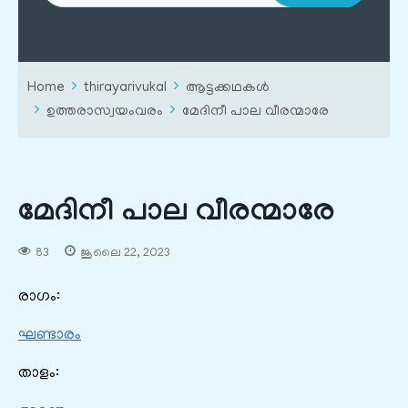
Home
thirayarivukal
ആട്ടക്കഥകൾ
ഉത്തരാസ്വയംവരം
മേദിനീ പാല വീരന്മാരേ
മേദിനീ പാല വീരന്മാരേ
83
ജൂലൈ 22, 2023
രാഗം:
ഘണ്ടാരം
താളം: