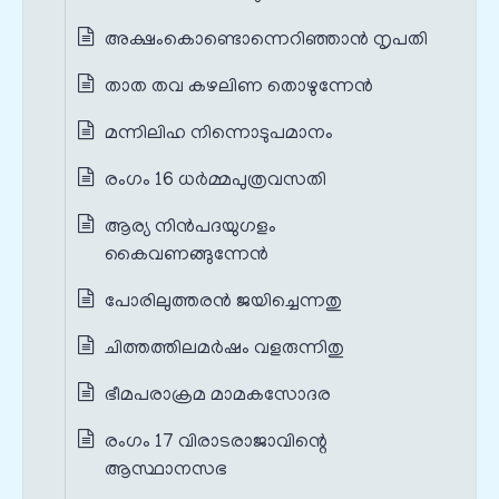
അക്ഷംകൊണ്ടൊന്നെറിഞ്ഞാൻ നൃപതി
താത തവ കഴലിണ തൊഴുന്നേൻ
മന്നിലിഹ നിന്നൊടുപമാനം
രംഗം 16 ധർമ്മപുത്രവസതി
ആര്യ നിൻപദയുഗളം
കൈവണങ്ങുന്നേൻ
പോരിലുത്തരൻ ജയിച്ചെന്നതു
ചിത്തത്തിലമർഷം വളരുന്നിതു
ഭീമപരാക്രമ മാമകസോദര
രംഗം 17 വിരാടരാജാവിന്റെ
ആസ്ഥാനസഭ