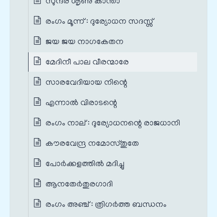
സുന്ദര ശൃണു കാന്താ
രംഗം മൂന്ന് : ദുര്യോധന സദസ്സ്
ജയ ജയ നാഗകേതന
മേദിനീ പാല വീരന്മാരേ
സാരവേദിയായ നിന്റെ
എന്നാൽ വിരാടന്റെ
രംഗം നാല് : ദുര്യോധനന്റെ രാജധാനി
കൗരവേന്ദ്ര നമോസ്തുതേ
പോർക്കളത്തിൽ മദിച്ചു
ആനതേർതുരഗാദി
രംഗം അഞ്ച് : ത്രിഗർത്ത ബന്ധനം