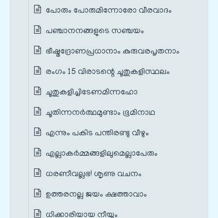
പോരും പോരുമിന്നോരോ വീരവാദം
പഞ്ചാനനങ്ങളുടെ സഞ്ചയം
ഭീഷ്മദ്രോണപ്രധാനാം കുരുവരപൃതനാം
രംഗം 15 വിരാടന്റെ ചൂതുകളിസ്ഥലം
ചൂതുകളിച്ചിടേണമിന്നഹോ
ചൂതിന്നനർത്ഥമുണ്ടാം ഭൂമിനാഥ
എന്നും പകിട പന്തിരണ്ടു വീഴും
എല്ലാകർമ്മങ്ങളിലുമെല്ലാപേരും
ധരണീവല്ലഭ! ശൃണു വചനം
ഉത്തരനല്ല ജയം ക്ഷത്താവാം
ധിക്കാരിയായ നീയും