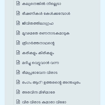
കല്യനെങ്കിൽ നില്ലെടാ
ഭീഷണികൾ കേൾക്കുമ്പോൾ
ജീവിതത്തിലാഗ്രഹ
മൂഢമതേ രണനാടകമാടുക
ത്രിഗർത്തനാഥന്റെ
കരികളും കിരികളും
മദിച്ചു വെട്ടുവാൻ വന്ന
ഭീമപ്രഭാവേന വിരാട
രംഗം ആറ് : ഉത്തരന്റെ അന്തപ്പുരം
അരവിന്ദ മിഴിമാരേ
വീര വിരാട കുമാരാ വിഭോ