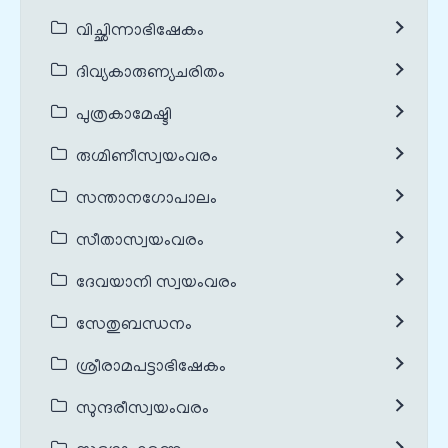
വിച്ഛിന്നാഭിഷേകം
ദിവ്യകാരുണ്യചരിതം
പുത്രകാമേഷ്ടി
രുഗ്മിണീസ്വയംവരം
സന്താനഗോപാലം
സീതാസ്വയംവരം
ദേവയാനി സ്വയംവരം
സേതുബന്ധനം
ശ്രീരാമപട്ടാഭിഷേകം
സുന്ദരീസ്വയംവരം