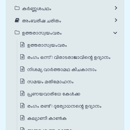
കർണ്ണശപഥം
അംബരീഷ ചരിതം
ഉത്തരാസ്വയംവരം
ഉത്തരാസ്വയംവരം
രംഗം ഒന്ന് : വിരാടരാജാവിന്റെ ഉദ്യാനം
നിശമ്യ വാർത്താമഥ കീചകാനാം
സമയം മതിമോഹനം
പ്രണയവാരിധേ കേൾക്ക
രംഗം രണ്ട് : ദുര്യോധനന്റെ ഉദ്യാനം
കല്യാണീ കാൺക