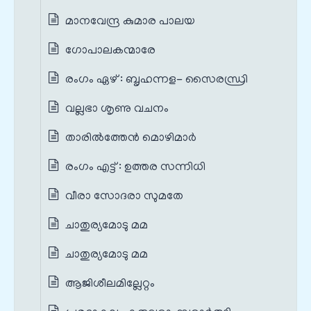
മാനവേന്ദ്ര കുമാര പാലയ
ഗോപാലകന്മാരേ
രംഗം ഏഴ് : ബൃഹന്നള- സൈരന്ധ്രി
വല്ലഭാ ശൃണു വചനം
താരിൽത്തേൻ മൊഴിമാർ
രംഗം എട്ട് : ഉത്തര സന്നിധി
വീരാ സോദരാ സുമതേ
ചാതുര്യമോടു മമ
ചാതുര്യമോടു മമ
ആജിശീലമില്ലേറ്റം