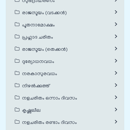
സുഭദ്രാഹരണം
രാജസൂയം (വടക്കൻ)
പൂതനാമോക്ഷം
പ്രഹ്ലാദ ചരിതം
രാജസൂയം (തെക്കൻ)
ദുര്യോധനവധം
നരകാസുരവധം
നിഴൽക്കുത്ത്
നളചരിതം ഒന്നാം ദിവസം
കൃഷ്ണലീല
നളചരിതം രണ്ടാം ദിവസം