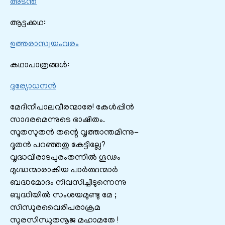
അടന്ത
ആട്ടക്കഥ:
ഉത്തരാസ്വയംവരം
കഥാപാത്രങ്ങൾ:
ദുര്യോധനൻ
മേദിനീപാലവീരന്മാരേ! കേൾപ്പിൻ
സാദരമെന്നുടെ ഭാഷിതം.
സൂതസുതൻ തന്റെ വൃത്താന്തമിന്നു-
ദൂതൻ പറഞ്ഞതു കേട്ടില്ലേ?
വൃദ്ധവിരാടപുരംതന്നിൽ ഗൂഢം
മുഗ്ദ്ധന്മാരാകിയ പാർത്ഥന്മാർ
ബദ്ധമോദം നിവസിച്ചീടുന്നെന്നു
ബുദ്ധിയിൽ സംശയമുണ്ടു മേ ;
സിന്ധുരവൈരിപരാക്രമ
സുരസിന്ധുതനൂജ മഹാമതേ !