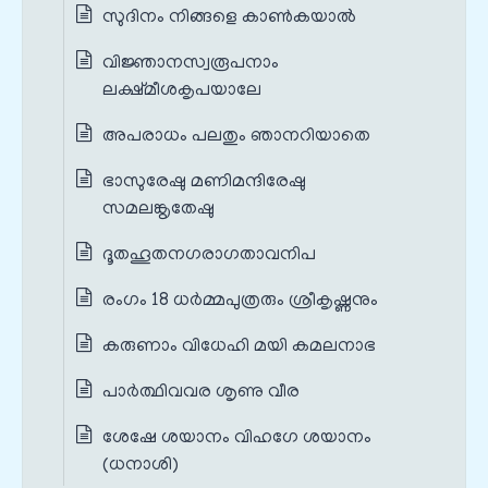
സുദിനം നിങ്ങളെ കാൺകയാൽ
വിജ്ഞാനസ്വരൂപനാം
ലക്ഷ്മീശകൃപയാലേ
അപരാധം പലതും ഞാനറിയാതെ
ഭാസുരേഷു മണിമന്ദിരേഷു
സമലങ്കൃതേഷു
ദൂതഹൂതനഗരാഗതാവനിപ
രംഗം 18 ധർമ്മപുത്രരും ശ്രീകൃഷ്ണനും
കരുണാം വിധേഹി മയി കമലനാഭ
പാർത്ഥിവവര ശൃണു വീര
ശേഷേ ശയാനം വിഹഗേ ശയാനം
(ധനാശി)