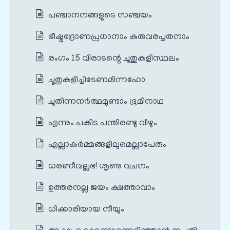
പഞ്ചാനനങ്ങളുടെ സഞ്ചയം
ഭീഷ്മദ്രോണപ്രധാനാം കുരുവരപൃതനാം
രംഗം 15 വിരാടന്റെ ചൂതുകളിസ്ഥലം
ചൂതുകളിച്ചിടേണമിന്നഹോ
ചൂതിന്നനർത്ഥമുണ്ടാം ഭൂമിനാഥ
എന്നും പകിട പന്തിരണ്ടു വീഴും
എല്ലാകർമ്മങ്ങളിലുമെല്ലാപേരും
ധരണീവല്ലഭ! ശൃണു വചനം
ഉത്തരനല്ല ജയം ക്ഷത്താവാം
ധിക്കാരിയായ നീയും