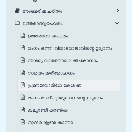
അംബരീഷ ചരിതം
ഉത്തരാസ്വയംവരം
ഉത്തരാസ്വയംവരം
രംഗം ഒന്ന് : വിരാടരാജാവിന്റെ ഉദ്യാനം
നിശമ്യ വാർത്താമഥ കീചകാനാം
സമയം മതിമോഹനം
പ്രണയവാരിധേ കേൾക്ക
രംഗം രണ്ട് : ദുര്യോധനന്റെ ഉദ്യാനം
കല്യാണീ കാൺക
സുന്ദര ശൃണു കാന്താ