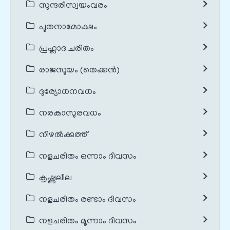
സുന്ദരീസ്വയംവരം
പൂതനാമോക്ഷം
പ്രഹ്ലാദ ചരിതം
രാജസൂയം (തെക്കൻ)
ദുര്യോധനവധം
നരകാസുരവധം
നിഴൽക്കുത്ത്
നളചരിതം ഒന്നാം ദിവസം
കൃഷ്ണലീല
നളചരിതം രണ്ടാം ദിവസം
നളചരിതം മൂന്നാം ദിവസം