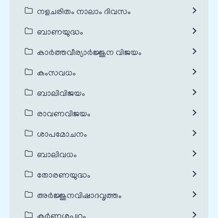
നളചരിതം നാലാം ദിവസം
ബാണയുദ്ധം
കാർത്തവീര്യാർജ്ജുന വിജയം
കംസവധം
ബാലിവിജയം
രാവണവിജയം
ശാപമോചനം
ബാലിവധം
തോരണയുദ്ധം
അർജ്ജുനവിഷാദവൃത്തം
കർണ്ണശപഥം