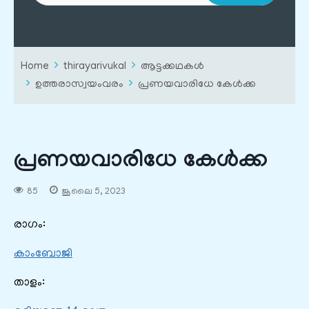
Home
thirayarivukal
ആട്ടക്കഥകൾ
ഉത്തരാസ്വയംവരം
പ്രണയവാരിധേ കേൾക്ക
പ്രണയവാരിധേ കേൾക്ക
85
ജൂലൈ 5, 2023
രാഗം:
കാംബോജി
താളം: