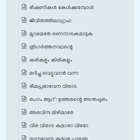
ഭീഷണികൾ കേൾക്കുമ്പോൾ
ജീവിതത്തിലാഗ്രഹ
മൂഢമതേ രണനാടകമാടുക
ത്രിഗർത്തനാഥന്റെ
കരികളും കിരികളും
മദിച്ചു വെട്ടുവാൻ വന്ന
ഭീമപ്രഭാവേന വിരാട
രംഗം ആറ് : ഉത്തരന്റെ അന്തപ്പുരം
അരവിന്ദ മിഴിമാരേ
വീര വിരാട കുമാരാ വിഭോ
മാനവേന്ദ്ര കുമാര പാലയ