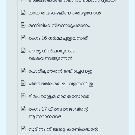
അക്ഷംകൊണ്ടൊന്നെറിഞ്ഞാൻ നൃപതി
താത തവ കഴലിണ തൊഴുന്നേൻ
മന്നിലിഹ നിന്നൊടുപമാനം
രംഗം 16 ധർമ്മപുത്രവസതി
ആര്യ നിൻപദയുഗളം
കൈവണങ്ങുന്നേൻ
പോരിലുത്തരൻ ജയിച്ചെന്നതു
ചിത്തത്തിലമർഷം വളരുന്നിതു
ഭീമപരാക്രമ മാമകസോദര
രംഗം 17 വിരാടരാജാവിന്റെ
ആസ്ഥാനസഭ
സുദിനം നിങ്ങളെ കാൺകയാൽ