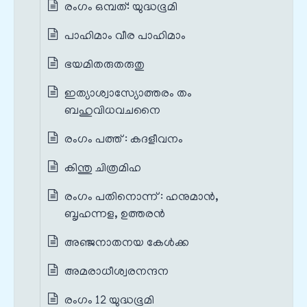
രംഗം ഒമ്പത്: യുദ്ധഭൂമി
പാഹിമാം വീര പാഹിമാം
ഭയമിതരുതരുതു
ഇത്യാശ്വാസ്യോത്തരം തം
ബഹുവിധവചനൈ
രംഗം പത്ത് : കദളീവനം
കിന്തു ചിത്രമിഹ
രംഗം പതിനൊന്ന് : ഹനുമാൻ,
ബൃഹന്നള, ഉത്തരൻ
അഞ്ജനാതനയ കേൾക്ക
അമരാധീശ്വരനന്ദന
രംഗം 12 യുദ്ധഭൂമി