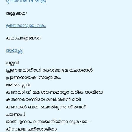
മുറിയടന്ത 14 മാത്ര
ആട്ടക്കഥ:
ഉത്തരാസ്വയംവരം
കഥാപാത്രങ്ങൾ:
സുദേഷ്ണ
പല്ലവി
പ്രണയവാരിധേ! കേൾക്ക മേ വചനങ്ങൾ
പ്രാണനായക! സാമ്പ്രതം.
അനുപല്ലവി
കണവാ! നീ മമ ശരണമയ്യോ വരിക സവിധേ
കരുണയെന്നിയേ മലർശരൻ മയി
കണകൾ ബത! ചൊരിയുന്നു നിരവധി.
ചരണം 1
ജാതി മുമ്പാം ലതാജാതിയിതാ സുമചയ-
കിസലയ പരിശോഭിതാ