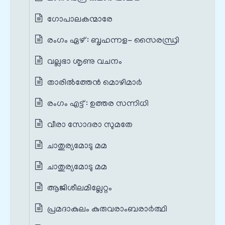
ഗോപാലകന്മാരേ
രംഗം ഏഴ് : ബൃഹന്നള- സൈരന്ധ്രി
വല്ലഭാ ശൃണു വചനം
താരിൽത്തേൻ മൊഴിമാർ
രംഗം എട്ട് : ഉത്തര സന്നിധി
വീരാ സോദരാ സുമതേ
ചാതുര്യമോടു മമ
ചാതുര്യമോടു മമ
ആജിശീലമില്ലേറ്റം
പ്രമദാകുലം കുരുവരാംബരാർത്ഥി