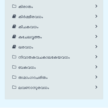
കിരാതം
കിർമ്മീരവധം
കീചകവധം
കുചേലവൃത്തം
ഖരവധം
നിവാതകവചകാലകേയവധം
ബകവധം
രുഗ്മാംഗദചരിതം
ലവണാസുരവധം