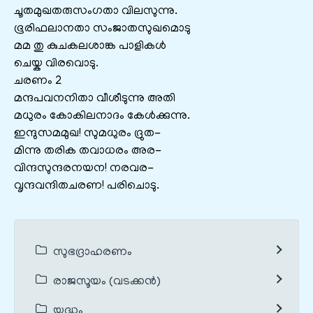
ചൂതമുഖതരുസംഗതാ വിലസുന്നു.
ഭൂരിഫലാനതാ സംജാതസുഖമൊടു
മമ തു കുചകലശാങ്ക പാളികൾ
ചെയ്ക വിരവൊടു.
ചരണം 2
മന്ദപവനനിതാ വീശീടുന്നു അതി
മധുരം കോകിലനാദം കേൾക്കുന്നു.
ഇന്ദുസമമുഖ! സുമധുരം ദ്രുത-
മിന്നു തരിക തവാധരം അര-
വിന്ദസുന്ദരനയന! നരവര-
വൃന്ദവന്ദിതചരണ! പരിചൊടു.
സുഭദ്രാഹരണം
രാജസൂയം (വടക്കൻ)
യുദ്ധം