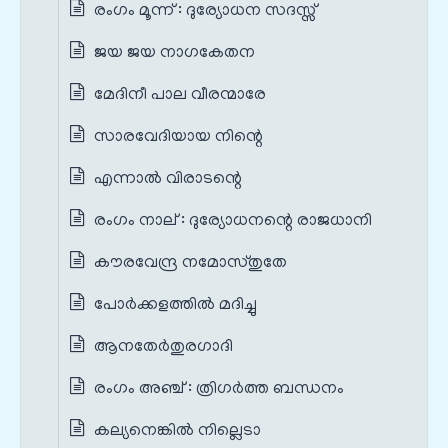
രംഗം മൂന്ന് : ദുര്യോധന സദസ്സ്
ജയ ജയ നാഗകേതന
മേദിനീ പാല വീരന്മാരേ
സാരവേദിയായ നിന്റെ
എന്നാൽ വിരാടന്റെ
രംഗം നാല് : ദുര്യോധനന്റെ രാജധാനി
കൗരവേന്ദ്ര നമോസ്തുതേ
പോർക്കളത്തിൽ മദിച്ചു
ആനതേർതുരഗാദി
രംഗം അഞ്ച് : ത്രിഗർത്ത ബന്ധനം
കല്യനെങ്കിൽ നില്ലെടാ