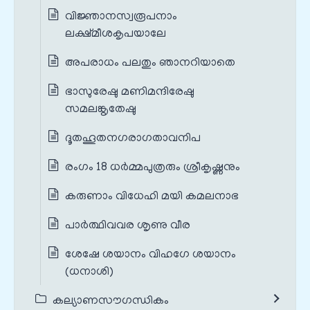
വിജ്ഞാനസ്വരൂപനാം
ലക്ഷ്മീശകൃപയാലേ
അപരാധം പലതും ഞാനറിയാതെ
ഭാസുരേഷു മണിമന്ദിരേഷു
സമലങ്കൃതേഷു
ദൂതഹൂതനഗരാഗതാവനിപ
രംഗം 18 ധർമ്മപുത്രരും ശ്രീകൃഷ്ണനും
കരുണാം വിധേഹി മയി കമലനാഭ
പാർത്ഥിവവര ശൃണു വീര
ശേഷേ ശയാനം വിഹഗേ ശയാനം
(ധനാശി)
കല്യാണസൗഗന്ധികം