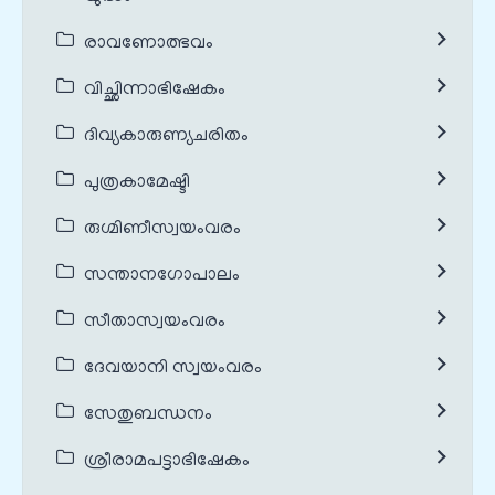
രാവണോത്ഭവം
വിച്ഛിന്നാഭിഷേകം
ദിവ്യകാരുണ്യചരിതം
പുത്രകാമേഷ്ടി
രുഗ്മിണീസ്വയംവരം
സന്താനഗോപാലം
സീതാസ്വയംവരം
ദേവയാനി സ്വയംവരം
സേതുബന്ധനം
ശ്രീരാമപട്ടാഭിഷേകം