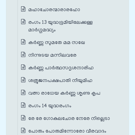
മഹാചോരന്മാരാരഹോ
രംഗം 13 യുദ്ധഭൂമിയിലേക്കുള്ള
മാർഗ്ഗമദ്ധ്യം
കർണ്ണ സുമതേ മമ സഖേ
നിന്നുടയ മന്നിലവരേ
കർണ്ണ പാർത്ഥസദൃശനാരിഹ
ശത്രുജനപക്ഷപാതി നീയുമിഹ
വത്സ രാധേയ കർണ്ണ ശൃണു കൃപ
രംഗം 14 യുദ്ധരംഗം
രേ രേ ഗോകുലചോര നേരേ നില്ലെടാ
പോരും പോരുമിന്നോരോ വീരവാദം