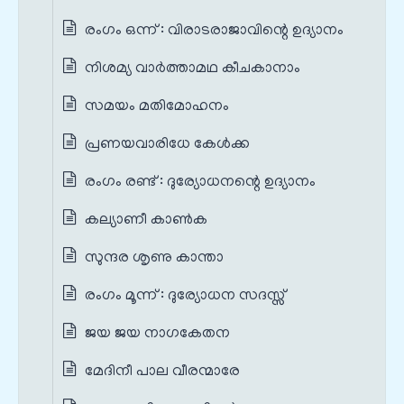
രംഗം ഒന്ന് : വിരാടരാജാവിന്റെ ഉദ്യാനം
നിശമ്യ വാർത്താമഥ കീചകാനാം
സമയം മതിമോഹനം
പ്രണയവാരിധേ കേൾക്ക
രംഗം രണ്ട് : ദുര്യോധനന്റെ ഉദ്യാനം
കല്യാണീ കാൺക
സുന്ദര ശൃണു കാന്താ
രംഗം മൂന്ന് : ദുര്യോധന സദസ്സ്
ജയ ജയ നാഗകേതന
മേദിനീ പാല വീരന്മാരേ