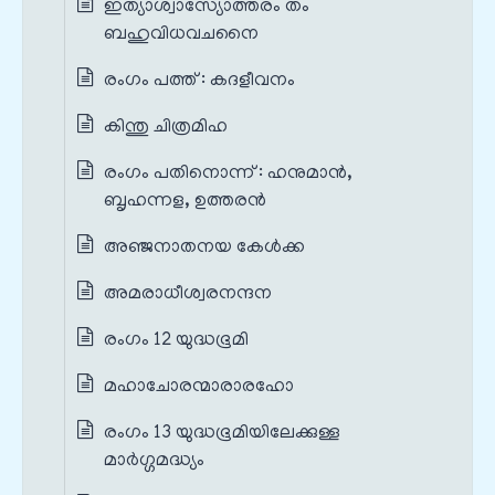
ഇത്യാശ്വാസ്യോത്തരം തം
ബഹുവിധവചനൈ
രംഗം പത്ത് : കദളീവനം
കിന്തു ചിത്രമിഹ
രംഗം പതിനൊന്ന് : ഹനുമാൻ,
ബൃഹന്നള, ഉത്തരൻ
അഞ്ജനാതനയ കേൾക്ക
അമരാധീശ്വരനന്ദന
രംഗം 12 യുദ്ധഭൂമി
മഹാചോരന്മാരാരഹോ
രംഗം 13 യുദ്ധഭൂമിയിലേക്കുള്ള
മാർഗ്ഗമദ്ധ്യം