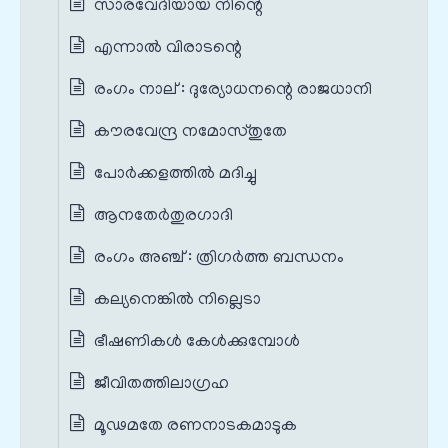
സാരവേദിയായ നിന്റെ
എന്നാൽ വിരാടന്റെ
രംഗം നാല് : ദുര്യോധനന്റെ രാജധാനി
കൗരവേന്ദ്ര നമോസ്തുതേ
പോർക്കളത്തിൽ മദിച്ചു
ആനതേർതുരഗാദി
രംഗം അഞ്ച് : ത്രിഗർത്ത ബന്ധനം
കല്യനെങ്കിൽ നില്ലെടാ
ഭീഷണികൾ കേൾക്കുമ്പോൾ
ജീവിതത്തിലാഗ്രഹ
മൂഢമതേ രണനാടകമാടുക