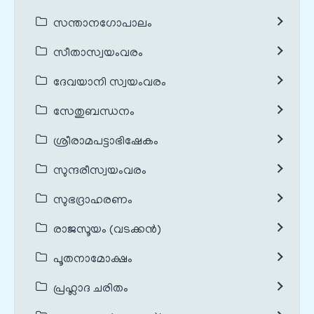
സന്താനഗോപാലം
സീതാസ്വയംവരം
ദേവയാനി സ്വയംവരം
സേതുബന്ധനം
ശ്രീരാമപട്ടാഭിഷേകം
സുന്ദരീസ്വയംവരം
സുഭദ്രാഹരണം
രാജസൂയം (വടക്കൻ)
പൂതനാമോക്ഷം
പ്രഹ്ലാദ ചരിതം