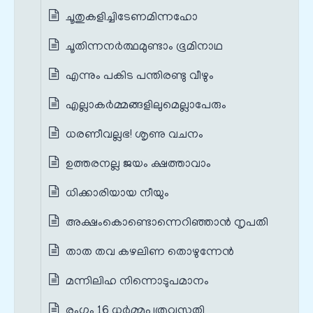
ചൂതുകളിച്ചിടേണമിന്നഹോ
ചൂതിന്നനർത്ഥമുണ്ടാം ഭൂമിനാഥ
എന്നും പകിട പന്തിരണ്ടു വീഴും
എല്ലാകർമ്മങ്ങളിലുമെല്ലാപേരും
ധരണീവല്ലഭ! ശൃണു വചനം
ഉത്തരനല്ല ജയം ക്ഷത്താവാം
ധിക്കാരിയായ നീയും
അക്ഷംകൊണ്ടൊന്നെറിഞ്ഞാൻ നൃപതി
താത തവ കഴലിണ തൊഴുന്നേൻ
മന്നിലിഹ നിന്നൊടുപമാനം
രംഗം 16 ധർമ്മപുത്രവസതി