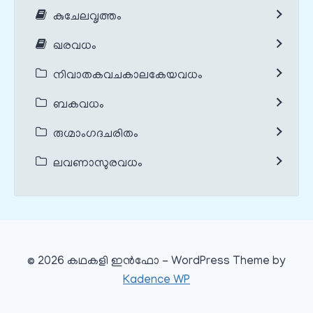
കുചേലവൃത്തം
ഖരവധം
നിവാതകവചകാലകേയവധം
ബകവധം
രുഗ്മാംഗദചരിതം
ലവണാസുരവധം
© 2026 കഥകളി ഇൻഫോ - WordPress Theme by
Kadence WP