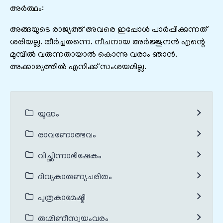
അർത്ഥം:
അങ്ങയുടെ രാജ്യത്ത് അവരെ ഇപ്പോൾ പാർപ്പിക്കുന്നത്
ശരിയല്ല. തീർച്ചതന്നെ. നീചനായ അർജ്ജുനൻ എന്റെ
മുമ്പിൽ വരുന്നതായാൽ കൊന്നു വരാം ഞാൻ.
അക്കാര്യത്തിൽ എനിക്ക് സംശയമില്ല.
യുദ്ധം
രാവണോത്ഭവം
വിച്ഛിന്നാഭിഷേകം
ദിവ്യകാരുണ്യചരിതം
പുത്രകാമേഷ്ടി
രുഗ്മിണീസ്വയംവരം