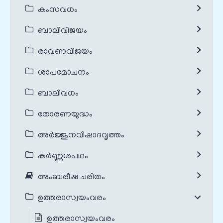
കംസവധം
ബാലിവിജയം
രാവണവിജയം
ശാപമോചനം
ബാലിവധം
തോരണയുദ്ധം
അർജ്ജുനവിഷാദവൃത്തം
കർണ്ണശപഥം
അംബരീഷ ചരിതം
ഉത്തരാസ്വയംവരം
ഉത്തരാസ്വയംവരം