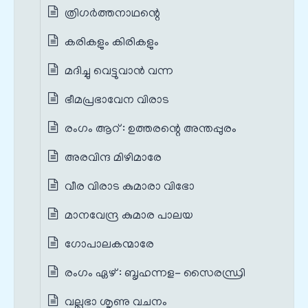
ത്രിഗർത്തനാഥന്റെ
കരികളും കിരികളും
മദിച്ചു വെട്ടുവാൻ വന്ന
ഭീമപ്രഭാവേന വിരാട
രംഗം ആറ് : ഉത്തരന്റെ അന്തപ്പുരം
അരവിന്ദ മിഴിമാരേ
വീര വിരാട കുമാരാ വിഭോ
മാനവേന്ദ്ര കുമാര പാലയ
ഗോപാലകന്മാരേ
രംഗം ഏഴ് : ബൃഹന്നള- സൈരന്ധ്രി
വല്ലഭാ ശൃണു വചനം