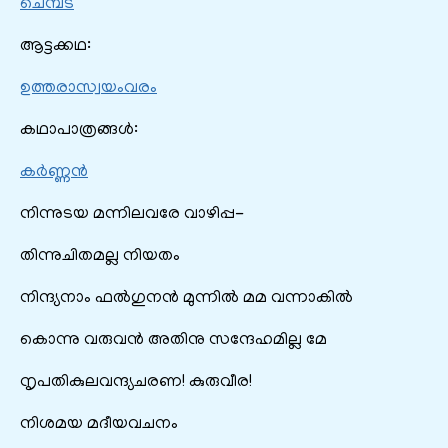
ചെമ്പട
ആട്ടക്കഥ:
ഉത്തരാസ്വയംവരം
കഥാപാത്രങ്ങൾ:
കർണ്ണൻ
നിന്നുടയ മന്നിലവരേ വാഴിപ്പ-
തിന്നുചിതമല്ല നിയതം
നിന്ദ്യനാം ഫൽഗുനൻ മുന്നിൽ മമ വന്നാകിൽ
കൊന്നു വരുവൻ അതിനു സന്ദേഹമില്ല മേ
നൃപതികുലവന്ദ്യചരണ! കുരുവീര!
നിശമയ മദീയവചനം