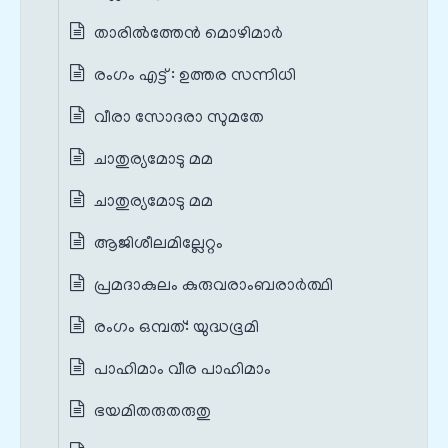
താരിൽത്തേൻ മൊഴിമാർ
രംഗം എട്ട് : ഉത്തര സന്നിധി
വീരാ സോദരാ സുമതേ
ചാതുര്യമോടു മമ
ചാതുര്യമോടു മമ
ആജിശീലമില്ലേറ്റം
പ്രമദാകുലം കുരുവരാംബരാർത്ഥി
രംഗം ഒമ്പത്: യുദ്ധഭൂമി
പാഹിമാം വീര പാഹിമാം
ഭയമിതരുതരുതു