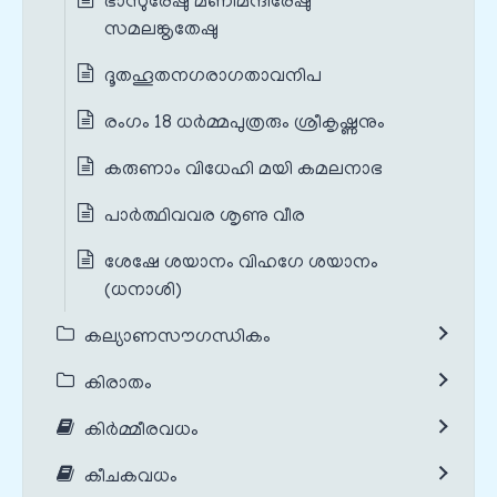
ഭാസുരേഷു മണിമന്ദിരേഷു
സമലങ്കൃതേഷു
ദൂതഹൂതനഗരാഗതാവനിപ
രംഗം 18 ധർമ്മപുത്രരും ശ്രീകൃഷ്ണനും
കരുണാം വിധേഹി മയി കമലനാഭ
പാർത്ഥിവവര ശൃണു വീര
ശേഷേ ശയാനം വിഹഗേ ശയാനം
(ധനാശി)
കല്യാണസൗഗന്ധികം
കിരാതം
കിർമ്മീരവധം
കീചകവധം