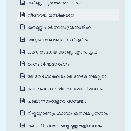
കർണ്ണ സുമതേ മമ സഖേ
നിന്നുടയ മന്നിലവരേ
കർണ്ണ പാർത്ഥസദൃശനാരിഹ
ശത്രുജനപക്ഷപാതി നീയുമിഹ
വത്സ രാധേയ കർണ്ണ ശൃണു കൃപ
രംഗം 14 യുദ്ധരംഗം
രേ രേ ഗോകുലചോര നേരേ നില്ലെടാ
പോരും പോരുമിന്നോരോ വീരവാദം
പഞ്ചാനനങ്ങളുടെ സഞ്ചയം
ഭീഷ്മദ്രോണപ്രധാനാം കുരുവരപൃതനാം
രംഗം 15 വിരാടന്റെ ചൂതുകളിസ്ഥലം