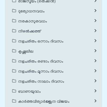
രാജസൂയം (തെക്കൻ)
ദുര്യോധനവധം
നരകാസുരവധം
നിഴൽക്കുത്ത്
നളചരിതം ഒന്നാം ദിവസം
കൃഷ്ണലീല
നളചരിതം രണ്ടാം ദിവസം
നളചരിതം മൂന്നാം ദിവസം
നളചരിതം നാലാം ദിവസം
ബാണയുദ്ധം
കാർത്തവീര്യാർജ്ജുന വിജയം