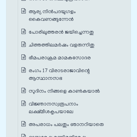
ആര്യ നിൻപദയുഗളം
കൈവണങ്ങുന്നേൻ
പോരിലുത്തരൻ ജയിച്ചെന്നതു
ചിത്തത്തിലമർഷം വളരുന്നിതു
ഭീമപരാക്രമ മാമകസോദര
രംഗം 17 വിരാടരാജാവിന്റെ
ആസ്ഥാനസഭ
സുദിനം നിങ്ങളെ കാൺകയാൽ
വിജ്ഞാനസ്വരൂപനാം
ലക്ഷ്മീശകൃപയാലേ
അപരാധം പലതും ഞാനറിയാതെ